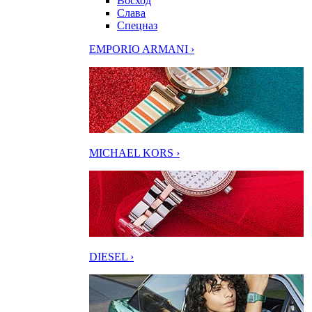
Восход
Слава
Спецназ
EMPORIO ARMANI ›
MICHAEL KORS ›
DIESEL ›