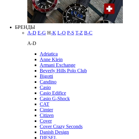
БРЕНДЫ
A-D
E-G
H
-K
L-O
P-S
T-Z
В-С
A-D
Adriatica
Anne Klein
Armani Exchange
Beverly Hills Polo Club
Bigotti
Candino
Casio
Casio Edifice
Casio G-Shock
CAT
Cimier
Citizen
Cover
Cover Crazy Seconds
Danish Design
DIESEL