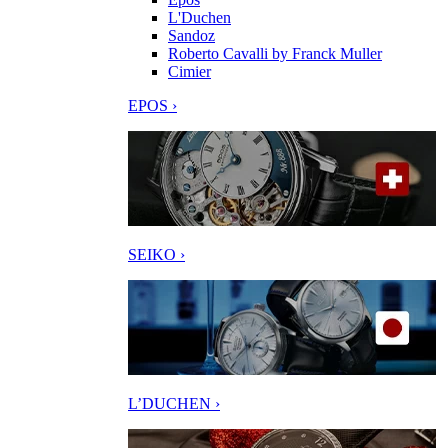
L'Duchen
Sandoz
Roberto Cavalli by Franck Muller
Cimier
EPOS ›
SEIKO ›
L’DUCHEN ›