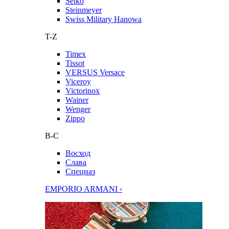
Seiko
Steinmeyer
Swiss Military Hanowa
T-Z
Timex
Tissot
VERSUS Versace
Viceroy
Victorinox
Wainer
Wenger
Zippo
В-С
Восход
Слава
Спецназ
EMPORIO ARMANI ›