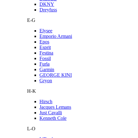
DKNY
Dreyfuss
E-G
Elysee
Emporio Armani
Epos
Esprit
Festina
Fossil
Furla
Garmin
GEORGE KINI
Gryon
H-K
Hirsch
Jacques Lemans
Just Cavalli
Kenneth Cole
L-O