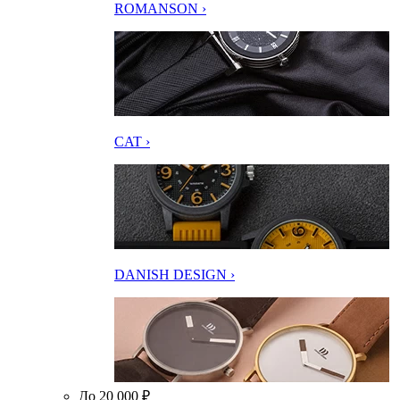
ROMANSON ›
CAT ›
DANISH DESIGN ›
До 20 000 ₽