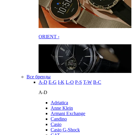
ORIENT ›
Все бренды
A-D
E-G
I-K
L-O
P-S
T-W
В-С
A-D
Adriatica
Anne Klein
Armani Exchange
Candino
Casio
Casio G-Shock