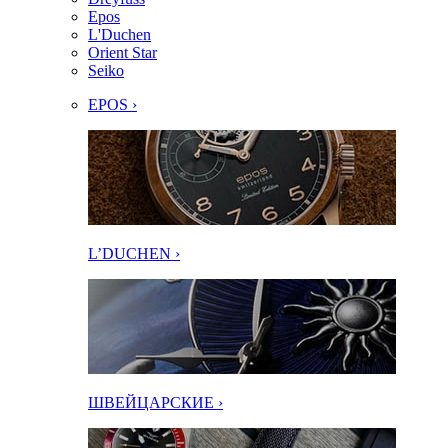
Epos
L'Duchen
Orient Star
Seiko
EPOS ›
L’DUCHEN ›
ШВЕЙЦАРСКИЕ ›