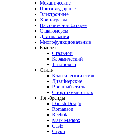
Механические
Противоударные
Электронные
Хронографы
На солнечной батарее
С шагомером
Для плавания
Многофункциональные
Браслет
Стальной
Керамический
Титановый
Стиль
Классический стиль
Дизайнерские
Военный стиль
Спортивный стиль
Топ-бренды
Danish Design
Romanson
Reebok
Mark Maddox
Casio
Gryon