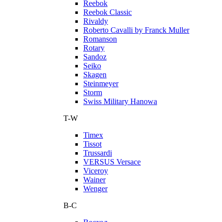
Reebok
Reebok Classic
Rivaldy
Roberto Cavalli by Franck Muller
Romanson
Rotary
Sandoz
Seiko
Skagen
Steinmeyer
Storm
Swiss Military Hanowa
T-W
Timex
Tissot
Trussardi
VERSUS Versace
Viceroy
Wainer
Wenger
В-С