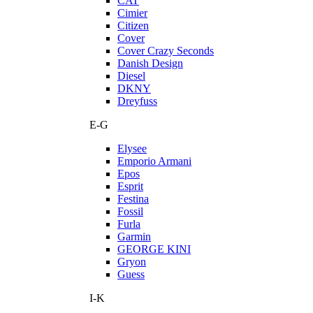
CAT
Cimier
Citizen
Cover
Cover Crazy Seconds
Danish Design
Diesel
DKNY
Dreyfuss
E-G
Elysee
Emporio Armani
Epos
Esprit
Festina
Fossil
Furla
Garmin
GEORGE KINI
Gryon
Guess
I-K