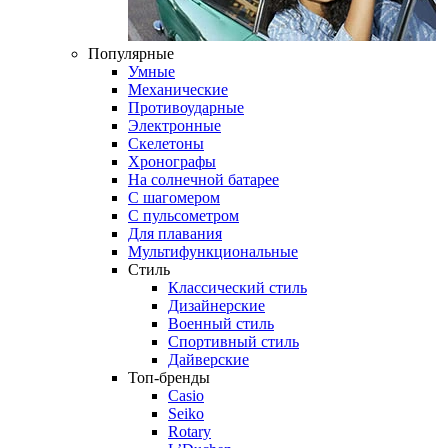
Популярные
Умные
Механические
Противоударные
Электронные
Скелетоны
Хронографы
На солнечной батарее
С шагомером
С пульсометром
Для плавания
Мультифункциональные
Стиль
Классический стиль
Дизайнерские
Военный стиль
Спортивный стиль
Дайверские
Топ-бренды
Casio
Seiko
Rotary