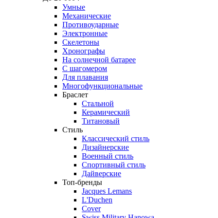
Умные
Механические
Противоударные
Электронные
Скелетоны
Хронографы
На солнечной батарее
С шагомером
Для плавания
Многофункциональные
Браслет
Стальной
Керамический
Титановый
Стиль
Классический стиль
Дизайнерские
Военный стиль
Спортивный стиль
Дайверские
Топ-бренды
Jacques Lemans
L'Duchen
Cover
Swiss Military Hanowa