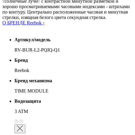
\'солнечные лучи\' с контрастной минутной разметкой и
хорошо просматриваемыми часовыми индексами - штрихами
по контуру. Центрально расположенные часовая и минутная
стрелки, изящная белого цвета секундная стрелка.
О БРЕНДЕ Reebok ›
Артикул/модель
RV-BUR-L2-PQIQ-Q1
Бренд
Reebok
Бренд механизма
TIME MODULE
Водозащита
3 ATM