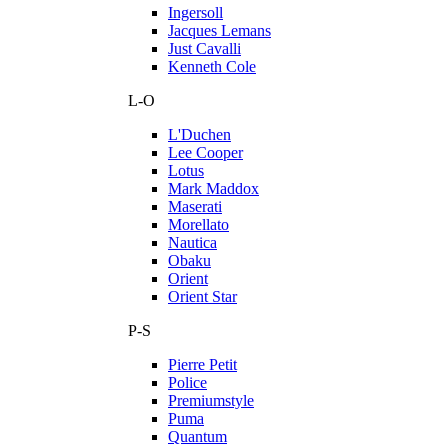
Ingersoll
Jacques Lemans
Just Cavalli
Kenneth Cole
L-O
L'Duchen
Lee Cooper
Lotus
Mark Maddox
Maserati
Morellato
Nautica
Obaku
Orient
Orient Star
P-S
Pierre Petit
Police
Premiumstyle
Puma
Quantum