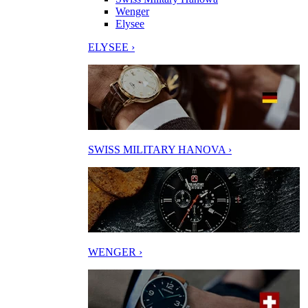
Wenger
Elysee
ELYSEE ›
SWISS MILITARY HANOVA ›
WENGER ›