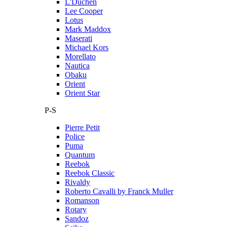
L'Duchen
Lee Cooper
Lotus
Mark Maddox
Maserati
Michael Kors
Morellato
Nautica
Obaku
Orient
Orient Star
P-S
Pierre Petit
Police
Puma
Quantum
Reebok
Reebok Classic
Rivaldy
Roberto Cavalli by Franck Muller
Romanson
Rotary
Sandoz