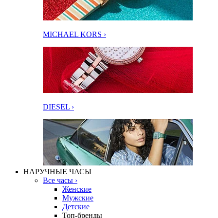
MICHAEL KORS ›
DIESEL ›
НАРУЧНЫЕ ЧАСЫ
Все часы ›
Женские
Мужские
Детские
Топ-бренды