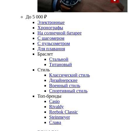
До 5 000 ₽
Электронные
Хронографы
На солнечной батарее
С шагомером
С пульсометром
Для плавания
Браслет
Стальной
Титановый
Стиль
Классический стиль
Дизайнерские
Военный стиль
Спортивный стиль
Топ-бренды
Casio
Rivaldy
Reebok Classic
Steinmeyer
Слава