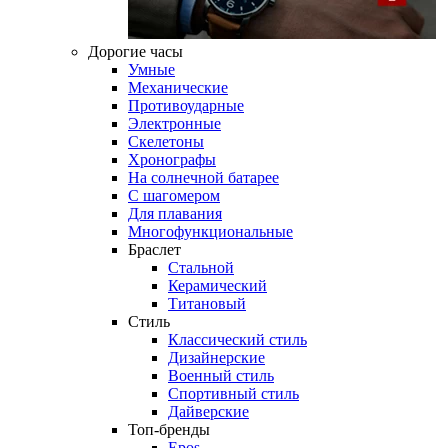
Дорогие часы
Умные
Механические
Противоударные
Электронные
Скелетоны
Хронографы
На солнечной батарее
С шагомером
Для плавания
Многофункциональные
Браслет
Стальной
Керамический
Титановый
Стиль
Классический стиль
Дизайнерские
Военный стиль
Спортивный стиль
Дайверские
Топ-бренды
Epos