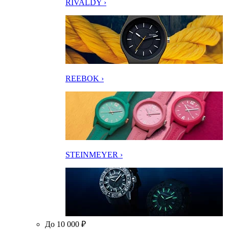
RIVALDY ›
REEBOK ›
STEINMEYER ›
До 10 000 ₽