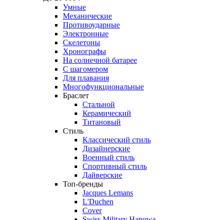
Умные
Механические
Противоударные
Электронные
Скелетоны
Хронографы
На солнечной батарее
С шагомером
Для плавания
Многофункциональные
Браслет
Стальной
Керамический
Титановый
Стиль
Классический стиль
Дизайнерские
Военный стиль
Спортивный стиль
Дайверские
Топ-бренды
Jacques Lemans
L'Duchen
Cover
Swiss Military Hanowa