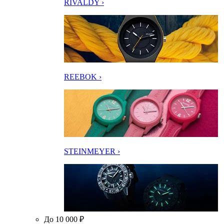
RIVALDY ›
REEBOK ›
STEINMEYER ›
До 10 000 ₽