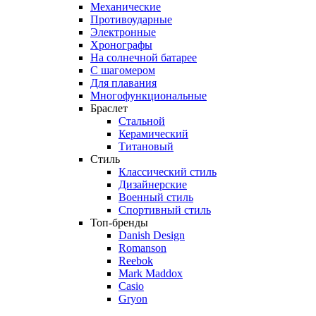
Механические
Противоударные
Электронные
Хронографы
На солнечной батарее
С шагомером
Для плавания
Многофункциональные
Браслет
Стальной
Керамический
Титановый
Стиль
Классический стиль
Дизайнерские
Военный стиль
Спортивный стиль
Топ-бренды
Danish Design
Romanson
Reebok
Mark Maddox
Casio
Gryon