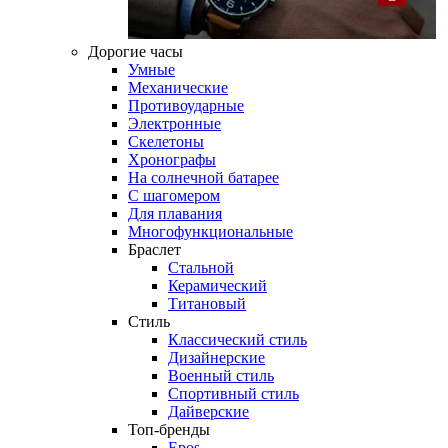
Дорогие часы
Умные
Механические
Противоударные
Электронные
Скелетоны
Хронографы
На солнечной батарее
С шагомером
Для плавания
Многофункциональные
Браслет
Стальной
Керамический
Титановый
Стиль
Классический стиль
Дизайнерские
Военный стиль
Спортивный стиль
Дайверские
Топ-бренды
Epos