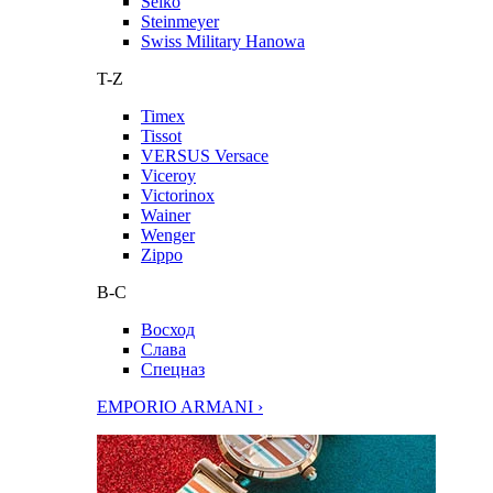
Seiko
Steinmeyer
Swiss Military Hanowa
T-Z
Timex
Tissot
VERSUS Versace
Viceroy
Victorinox
Wainer
Wenger
Zippo
В-С
Восход
Слава
Спецназ
EMPORIO ARMANI ›