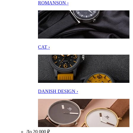
ROMANSON ›
CAT ›
DANISH DESIGN ›
До 20 000 ₽