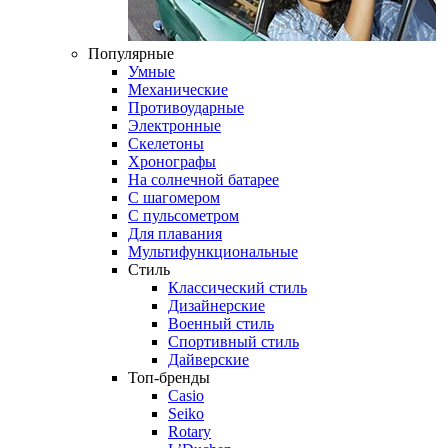
Популярные
Умные
Механические
Противоударные
Электронные
Скелетоны
Хронографы
На солнечной батарее
С шагомером
С пульсометром
Для плавания
Мультифункциональные
Стиль
Классический стиль
Дизайнерские
Военный стиль
Спортивный стиль
Дайверские
Топ-бренды
Casio
Seiko
Rotary