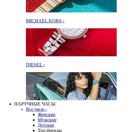
MICHAEL KORS ›
DIESEL ›
НАРУЧНЫЕ ЧАСЫ
Все часы ›
Женские
Мужские
Детские
Топ-бренды