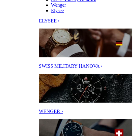
Wenger
Elysee
ELYSEE ›
SWISS MILITARY HANOVA ›
WENGER ›