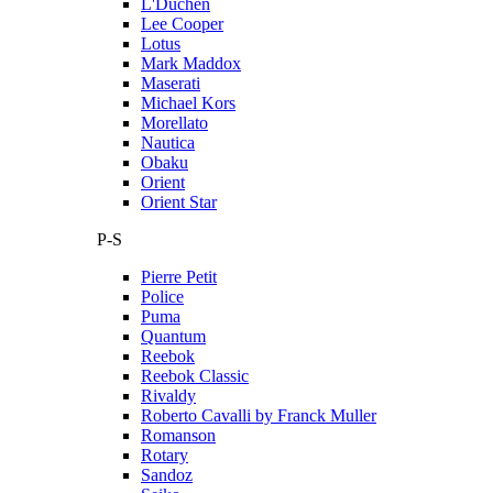
L'Duchen
Lee Cooper
Lotus
Mark Maddox
Maserati
Michael Kors
Morellato
Nautica
Obaku
Orient
Orient Star
P-S
Pierre Petit
Police
Puma
Quantum
Reebok
Reebok Classic
Rivaldy
Roberto Cavalli by Franck Muller
Romanson
Rotary
Sandoz