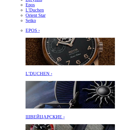
Epos
L'Duchen
Orient Star
Seiko
EPOS ›
L’DUCHEN ›
ШВЕЙЦАРСКИЕ ›