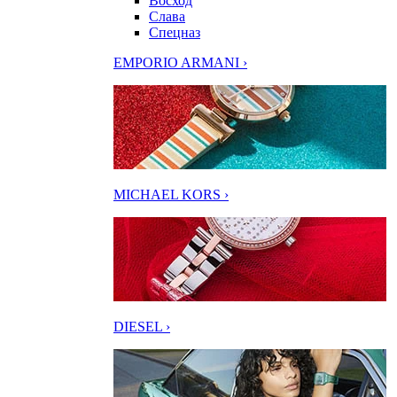
Восход
Слава
Спецназ
EMPORIO ARMANI ›
MICHAEL KORS ›
DIESEL ›