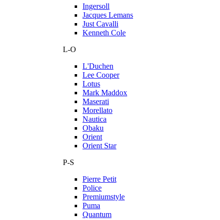
Ingersoll
Jacques Lemans
Just Cavalli
Kenneth Cole
L-O
L'Duchen
Lee Cooper
Lotus
Mark Maddox
Maserati
Morellato
Nautica
Obaku
Orient
Orient Star
P-S
Pierre Petit
Police
Premiumstyle
Puma
Quantum