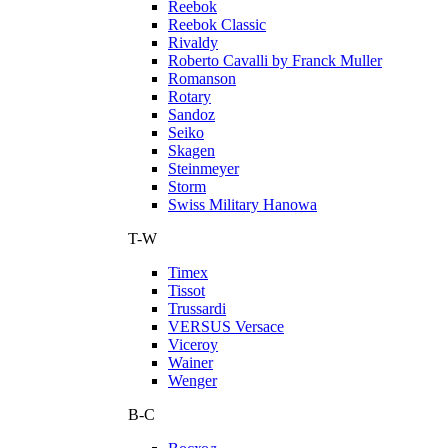
Reebok
Reebok Classic
Rivaldy
Roberto Cavalli by Franck Muller
Romanson
Rotary
Sandoz
Seiko
Skagen
Steinmeyer
Storm
Swiss Military Hanowa
T-W
Timex
Tissot
Trussardi
VERSUS Versace
Viceroy
Wainer
Wenger
В-С