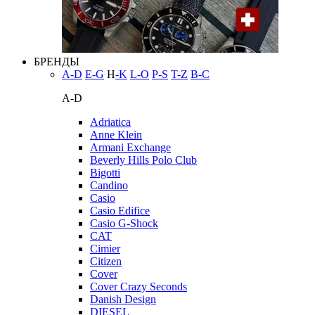
БРЕНДЫ
A-D
E-G
H
-K
L-O
P-S
T-Z
В-С
A-D
Adriatica
Anne Klein
Armani Exchange
Beverly Hills Polo Club
Bigotti
Candino
Casio
Casio Edifice
Casio G-Shock
CAT
Cimier
Citizen
Cover
Cover Crazy Seconds
Danish Design
DIESEL