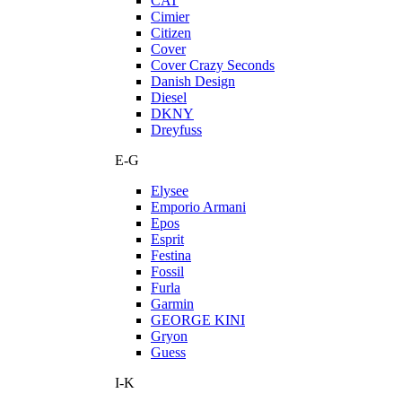
CAT
Cimier
Citizen
Cover
Cover Crazy Seconds
Danish Design
Diesel
DKNY
Dreyfuss
E-G
Elysee
Emporio Armani
Epos
Esprit
Festina
Fossil
Furla
Garmin
GEORGE KINI
Gryon
Guess
I-K