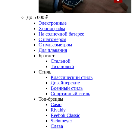
До 5 000 ₽
Электронные
Хронографы
На солнечной батарее
С шагомером
С пульсометром
Для плавания
Браслет
Стальной
Титановый
Стиль
Классический стиль
Дизайнерские
Военный стиль
Спортивный стиль
Топ-бренды
Casio
Rivaldy
Reebok Classic
Steinmeyer
Слава