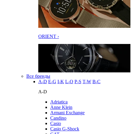
ORIENT ›
Все бренды
A-D
E-G
I-K
L-O
P-S
T-W
В-С
A-D
Adriatica
Anne Klein
Armani Exchange
Candino
Casio
Casio G-Shock