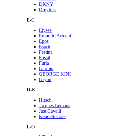
DKNY
Dreyfuss
E-G
Elysee
Emporio Armani
Epos
Esprit
Festina
Fossil
Furla
Garmin
GEORGE KINI
Gryon
H-K
Hirsch
Jacques Lemans
Just Cavalli
Kenneth Cole
L-O