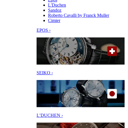
L'Duchen
Sandoz
Roberto Cavalli by Franck Muller
Cimier
EPOS ›
SEIKO ›
L’DUCHEN ›