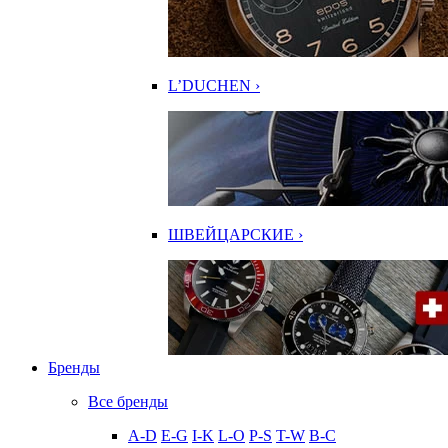
L’DUCHEN ›
ШВЕЙЦАРСКИЕ ›
Бренды
Все бренды
A-D
E-G
I-K
L-O
P-S
T-W
В-С