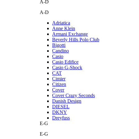
A-D
A-D
Adriatica
Anne Klein
Armani Exchange
Beverly Hills Polo Club
Bigotti
Candino
Casio
Casio Edifice
Casio G-Shock
CAT
Cimier
Citizen
Cover
Cover Crazy Seconds
Danish Design
DIESEL
DKNY
Dreyfuss
E-G
E-G