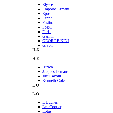
Elysee
Emporio Armani
Epos
Esprit
Festina
Fossil
Furla
Garmin
GEORGE KINI
Gryon
H-K
H-K
Hirsch
Jacques Lemans
Just Cavalli
Kenneth Cole
L-O
L-O
L'Duchen
Lee Cooper
Lotus