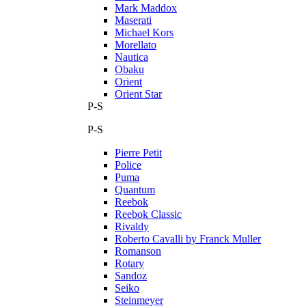
Mark Maddox
Maserati
Michael Kors
Morellato
Nautica
Obaku
Orient
Orient Star
P-S
P-S
Pierre Petit
Police
Puma
Quantum
Reebok
Reebok Classic
Rivaldy
Roberto Cavalli by Franck Muller
Romanson
Rotary
Sandoz
Seiko
Steinmeyer