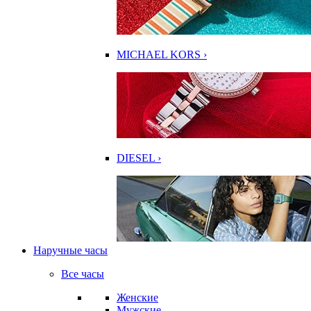
MICHAEL KORS ›
DIESEL ›
Наручные часы
Все часы
Женские
Мужские