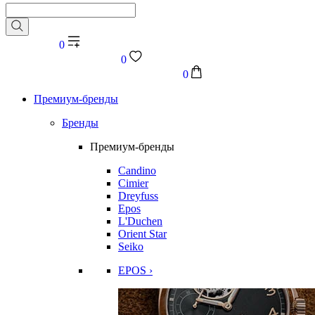
0
0
0
Премиум-бренды
Бренды
Премиум-бренды
Candino
Cimier
Dreyfuss
Epos
L'Duchen
Orient Star
Seiko
EPOS ›