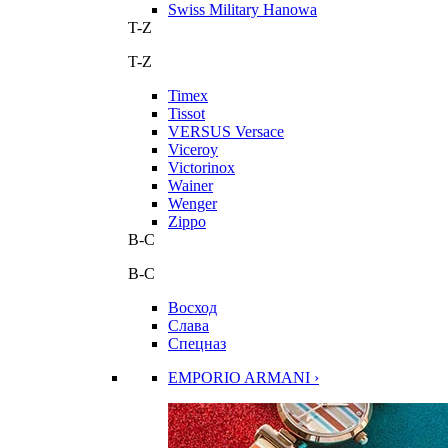
Swiss Military Hanowa
T-Z
T-Z
Timex
Tissot
VERSUS Versace
Viceroy
Victorinox
Wainer
Wenger
Zippo
В-С
В-С
Восход
Слава
Спецназ
EMPORIO ARMANI ›