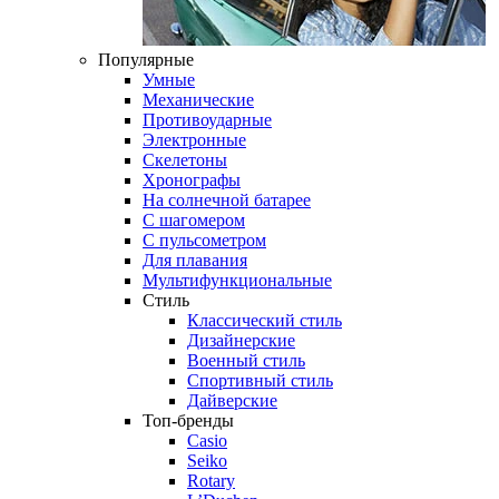
Популярные
Умные
Механические
Противоударные
Электронные
Скелетоны
Хронографы
На солнечной батарее
С шагомером
С пульсометром
Для плавания
Мультифункциональные
Стиль
Классический стиль
Дизайнерские
Военный стиль
Спортивный стиль
Дайверские
Топ-бренды
Casio
Seiko
Rotary