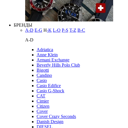
БРЕНДЫ
A-D
E-G
H
-K
L-O
P-S
T-Z
В-С
A-D
Adriatica
Anne Klein
Armani Exchange
Beverly Hills Polo Club
Bigotti
Candino
Casio
Casio Edifice
Casio G-Shock
CAT
Cimier
Citizen
Cover
Cover Crazy Seconds
Danish Design
DIESEL