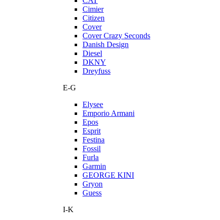
CAT
Cimier
Citizen
Cover
Cover Crazy Seconds
Danish Design
Diesel
DKNY
Dreyfuss
E-G
Elysee
Emporio Armani
Epos
Esprit
Festina
Fossil
Furla
Garmin
GEORGE KINI
Gryon
Guess
I-K