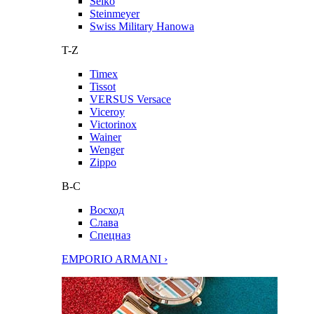
Seiko
Steinmeyer
Swiss Military Hanowa
T-Z
Timex
Tissot
VERSUS Versace
Viceroy
Victorinox
Wainer
Wenger
Zippo
В-С
Восход
Слава
Спецназ
EMPORIO ARMANI ›