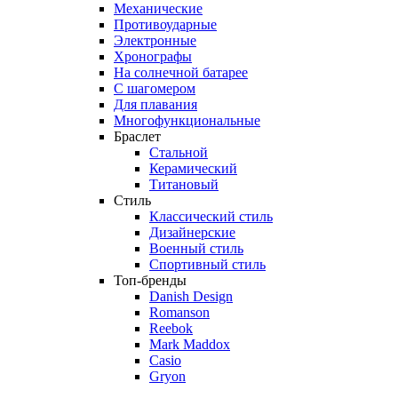
Механические
Противоударные
Электронные
Хронографы
На солнечной батарее
С шагомером
Для плавания
Многофункциональные
Браслет
Стальной
Керамический
Титановый
Стиль
Классический стиль
Дизайнерские
Военный стиль
Спортивный стиль
Топ-бренды
Danish Design
Romanson
Reebok
Mark Maddox
Casio
Gryon