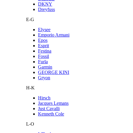
DKNY
Dreyfuss
E-G
Elysee
Emporio Armani
Epos
Esprit
Festina
Fossil
Furla
Garmin
GEORGE KINI
Gryon
H-K
Hirsch
Jacques Lemans
Just Cavalli
Kenneth Cole
L-O