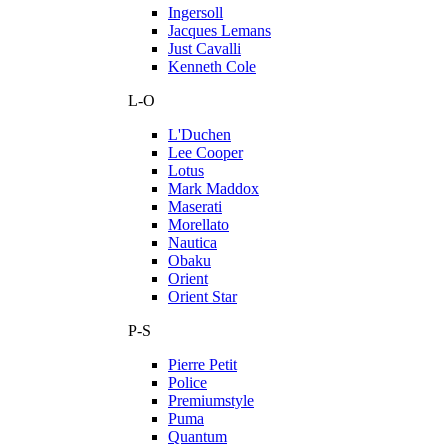
Ingersoll
Jacques Lemans
Just Cavalli
Kenneth Cole
L-O
L'Duchen
Lee Cooper
Lotus
Mark Maddox
Maserati
Morellato
Nautica
Obaku
Orient
Orient Star
P-S
Pierre Petit
Police
Premiumstyle
Puma
Quantum