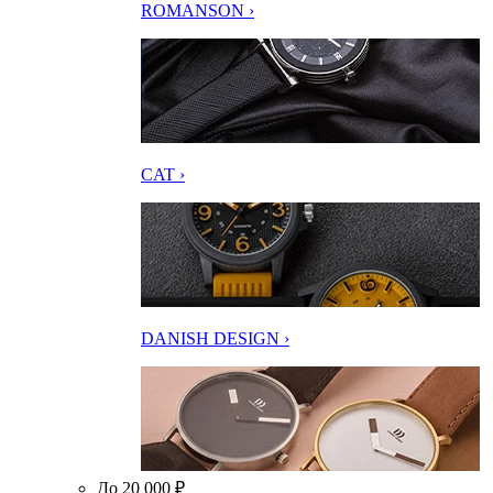
ROMANSON ›
CAT ›
DANISH DESIGN ›
До 20 000 ₽