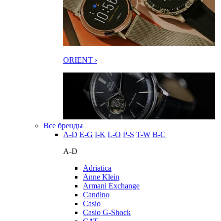
ORIENT ›
Все бренды
A-D
E-G
I-K
L-O
P-S
T-W
В-С
A-D
Adriatica
Anne Klein
Armani Exchange
Candino
Casio
Casio G-Shock