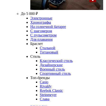
До 5 000 ₽
Электронные
Хронографы
На солнечной батарее
С шагомером
С пульсометром
Для плавания
Браслет
Стальной
Титановый
Стиль
Классический стиль
Дизайнерские
Военный стиль
Спортивный стиль
Топ-бренды
Casio
Rivaldy
Reebok Classic
Steinmeyer
Слава