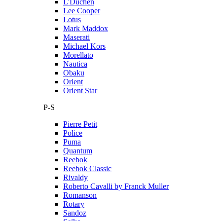
L'Duchen
Lee Cooper
Lotus
Mark Maddox
Maserati
Michael Kors
Morellato
Nautica
Obaku
Orient
Orient Star
P-S
Pierre Petit
Police
Puma
Quantum
Reebok
Reebok Classic
Rivaldy
Roberto Cavalli by Franck Muller
Romanson
Rotary
Sandoz