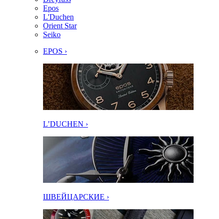
Epos
L'Duchen
Orient Star
Seiko
EPOS ›
L’DUCHEN ›
ШВЕЙЦАРСКИЕ ›