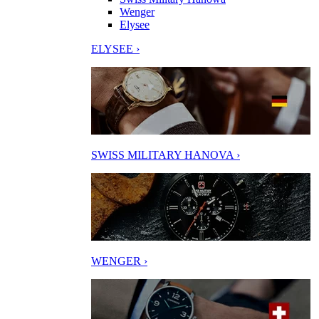
Wenger
Elysee
ELYSEE ›
SWISS MILITARY HANOVA ›
WENGER ›