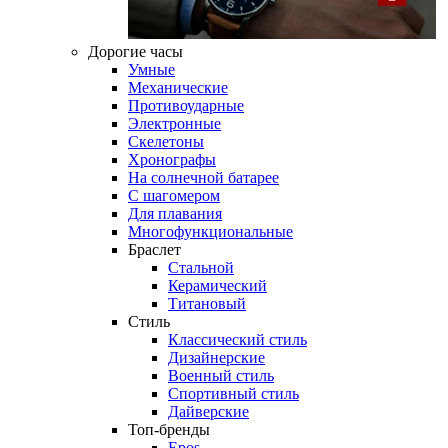
Дорогие часы
Умные
Механические
Противоударные
Электронные
Скелетоны
Хронографы
На солнечной батарее
С шагомером
Для плавания
Многофункциональные
Браслет
Стальной
Керамический
Титановый
Стиль
Классический стиль
Дизайнерские
Военный стиль
Спортивный стиль
Дайверские
Топ-бренды
Epos