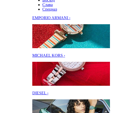
Восход
Слава
Спецназ
EMPORIO ARMANI ›
MICHAEL KORS ›
DIESEL ›