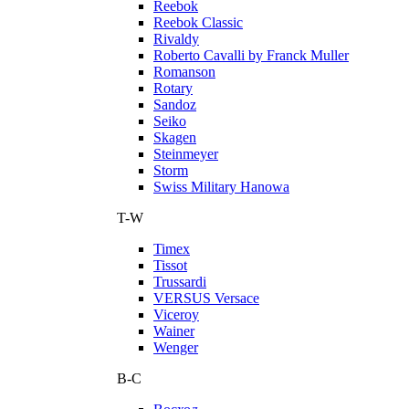
Reebok
Reebok Classic
Rivaldy
Roberto Cavalli by Franck Muller
Romanson
Rotary
Sandoz
Seiko
Skagen
Steinmeyer
Storm
Swiss Military Hanowa
T-W
Timex
Tissot
Trussardi
VERSUS Versace
Viceroy
Wainer
Wenger
В-С