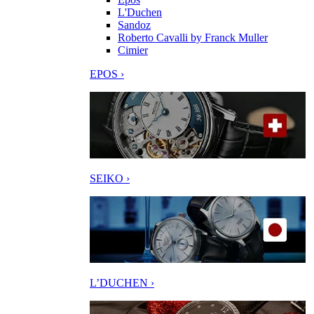
L'Duchen
Sandoz
Roberto Cavalli by Franck Muller
Cimier
EPOS ›
SEIKO ›
L’DUCHEN ›