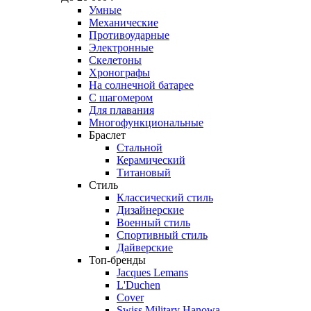
Умные
Механические
Противоударные
Электронные
Скелетоны
Хронографы
На солнечной батарее
С шагомером
Для плавания
Многофункциональные
Браслет
Стальной
Керамический
Титановый
Стиль
Классический стиль
Дизайнерские
Военный стиль
Спортивный стиль
Дайверские
Топ-бренды
Jacques Lemans
L'Duchen
Cover
Swiss Military Hanowa