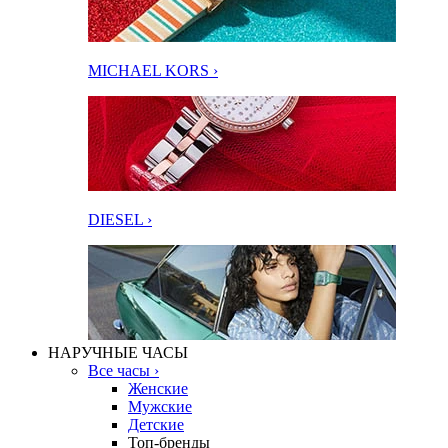
MICHAEL KORS ›
DIESEL ›
НАРУЧНЫЕ ЧАСЫ
Все часы ›
Женские
Мужские
Детские
Топ-бренды