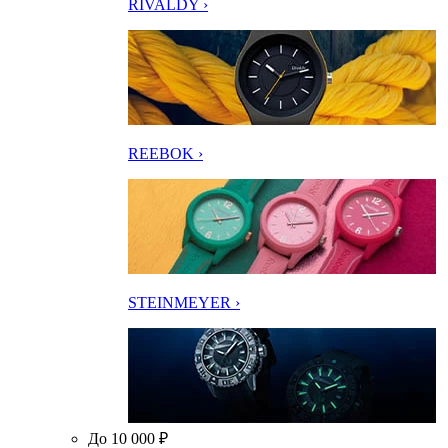
RIVALDY ›
REEBOK ›
STEINMEYER ›
До 10 000 ₽