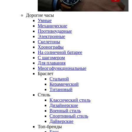
Дорогие часы
Умные
Механические
Противоударные
Электронные
Скелетоны
Хронографы
На солнечной батарее
С шагомером
Для плавания
Многофункциональные
Браслет
Стальной
Керамический
Титановый
Стиль
Классический стиль
Дизайнерские
Военный стиль
Спортивный стиль
Дайверские
Топ-бренды
Epos