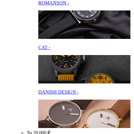
ROMANSON ›
CAT ›
DANISH DESIGN ›
До 20 000 ₽