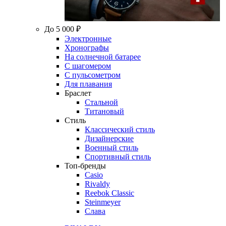
До 5 000 ₽
Электронные
Хронографы
На солнечной батарее
С шагомером
С пульсометром
Для плавания
Браслет
Стальной
Титановый
Стиль
Классический стиль
Дизайнерские
Военный стиль
Спортивный стиль
Топ-бренды
Casio
Rivaldy
Reebok Classic
Steinmeyer
Слава