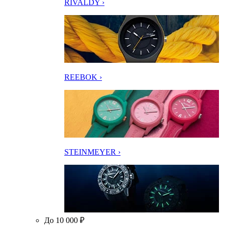
RIVALDY ›
REEBOK ›
STEINMEYER ›
До 10 000 ₽