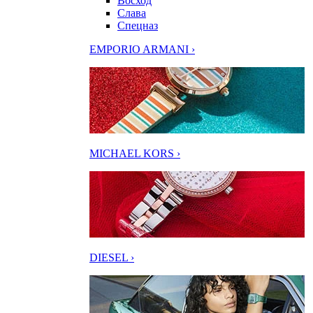
Восход
Слава
Спецназ
EMPORIO ARMANI ›
MICHAEL KORS ›
DIESEL ›