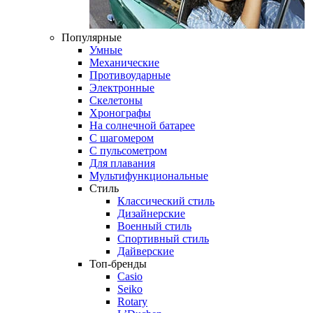
Популярные
Умные
Механические
Противоударные
Электронные
Скелетоны
Хронографы
На солнечной батарее
С шагомером
С пульсометром
Для плавания
Мультифункциональные
Стиль
Классический стиль
Дизайнерские
Военный стиль
Спортивный стиль
Дайверские
Топ-бренды
Casio
Seiko
Rotary