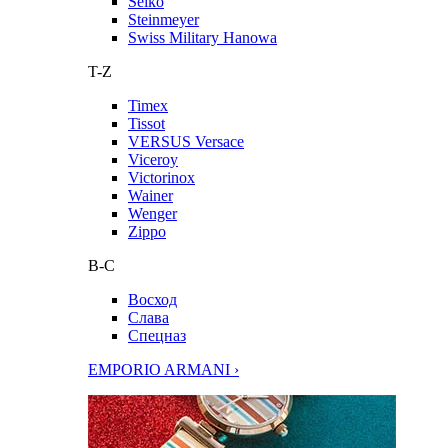
Seiko
Steinmeyer
Swiss Military Hanowa
T-Z
Timex
Tissot
VERSUS Versace
Viceroy
Victorinox
Wainer
Wenger
Zippo
В-С
Восход
Слава
Спецназ
EMPORIO ARMANI ›