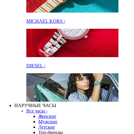
MICHAEL KORS ›
DIESEL ›
НАРУЧНЫЕ ЧАСЫ
Все часы ›
Женские
Мужские
Детские
Топ-бренды