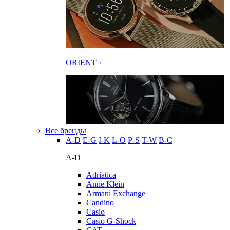
ORIENT ›
Все бренды
A-D
E-G
I-K
L-O
P-S
T-W
В-С
A-D
Adriatica
Anne Klein
Armani Exchange
Candino
Casio
Casio G-Shock