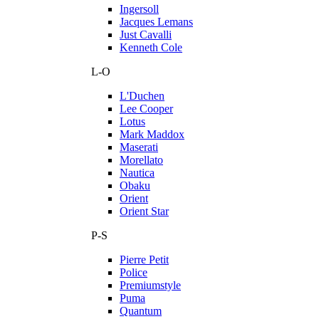
Ingersoll
Jacques Lemans
Just Cavalli
Kenneth Cole
L-O
L'Duchen
Lee Cooper
Lotus
Mark Maddox
Maserati
Morellato
Nautica
Obaku
Orient
Orient Star
P-S
Pierre Petit
Police
Premiumstyle
Puma
Quantum