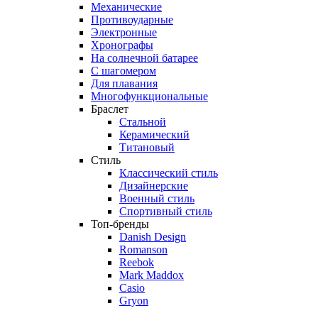
Механические
Противоударные
Электронные
Хронографы
На солнечной батарее
С шагомером
Для плавания
Многофункциональные
Браслет
Стальной
Керамический
Титановый
Стиль
Классический стиль
Дизайнерские
Военный стиль
Спортивный стиль
Топ-бренды
Danish Design
Romanson
Reebok
Mark Maddox
Casio
Gryon