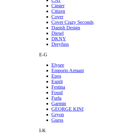
CAT
Cimier
Citizen
Cover
Cover Crazy Seconds
Danish Design
Diesel
DKNY
Dreyfuss
E-G
Elysee
Emporio Armani
Epos
Esprit
Festina
Fossil
Furla
Garmin
GEORGE KINI
Gryon
Guess
I-K