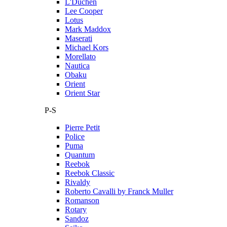
L'Duchen
Lee Cooper
Lotus
Mark Maddox
Maserati
Michael Kors
Morellato
Nautica
Obaku
Orient
Orient Star
P-S
Pierre Petit
Police
Puma
Quantum
Reebok
Reebok Classic
Rivaldy
Roberto Cavalli by Franck Muller
Romanson
Rotary
Sandoz