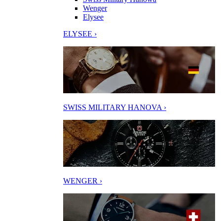
Wenger
Elysee
ELYSEE ›
SWISS MILITARY HANOVA ›
WENGER ›