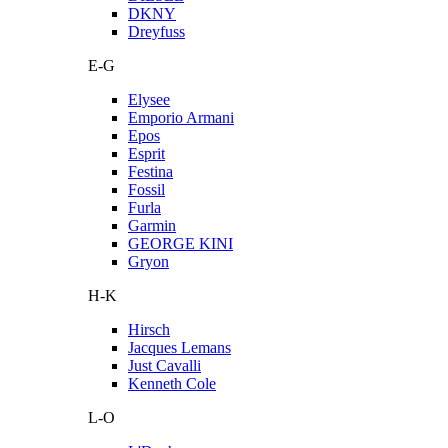
DKNY
Dreyfuss
E-G
Elysee
Emporio Armani
Epos
Esprit
Festina
Fossil
Furla
Garmin
GEORGE KINI
Gryon
H-K
Hirsch
Jacques Lemans
Just Cavalli
Kenneth Cole
L-O