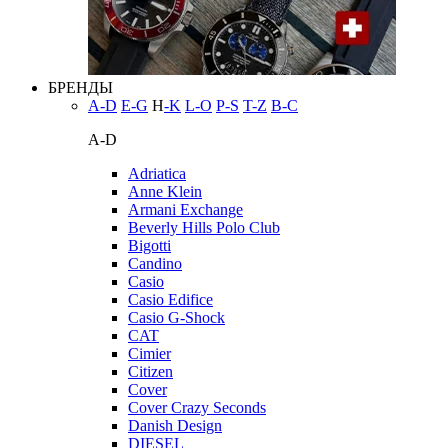
БРЕНДЫ
A-D
E-G
H
-K
L-O
P-S
T-Z
В-С
A-D
Adriatica
Anne Klein
Armani Exchange
Beverly Hills Polo Club
Bigotti
Candino
Casio
Casio Edifice
Casio G-Shock
CAT
Cimier
Citizen
Cover
Cover Crazy Seconds
Danish Design
DIESEL