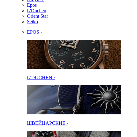
Epos
L'Duchen
Orient Star
Seiko
EPOS ›
L’DUCHEN ›
ШВЕЙЦАРСКИЕ ›