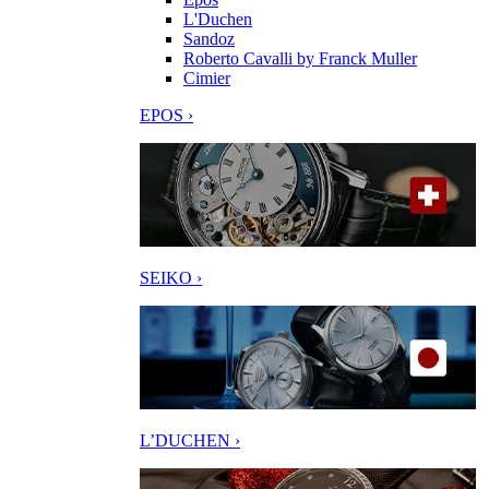
L'Duchen
Sandoz
Roberto Cavalli by Franck Muller
Cimier
EPOS ›
SEIKO ›
L’DUCHEN ›