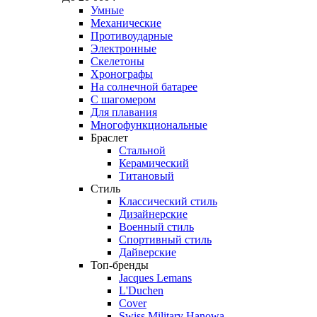
Умные
Механические
Противоударные
Электронные
Скелетоны
Хронографы
На солнечной батарее
С шагомером
Для плавания
Многофункциональные
Браслет
Стальной
Керамический
Титановый
Стиль
Классический стиль
Дизайнерские
Военный стиль
Спортивный стиль
Дайверские
Топ-бренды
Jacques Lemans
L'Duchen
Cover
Swiss Military Hanowa