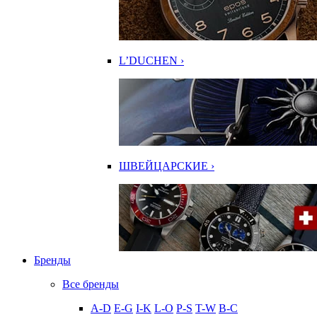
L’DUCHEN ›
ШВЕЙЦАРСКИЕ ›
Бренды
Все бренды
A-D
E-G
I-K
L-O
P-S
T-W
В-С