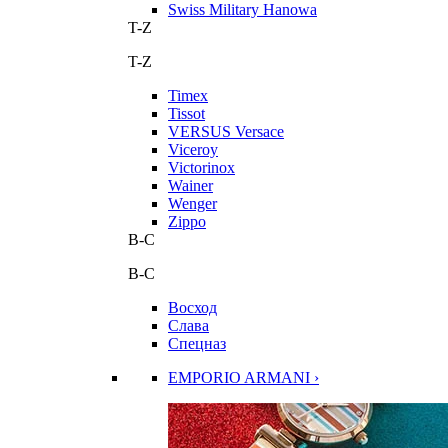
Swiss Military Hanowa
T-Z
T-Z
Timex
Tissot
VERSUS Versace
Viceroy
Victorinox
Wainer
Wenger
Zippo
В-С
В-С
Восход
Слава
Спецназ
EMPORIO ARMANI ›