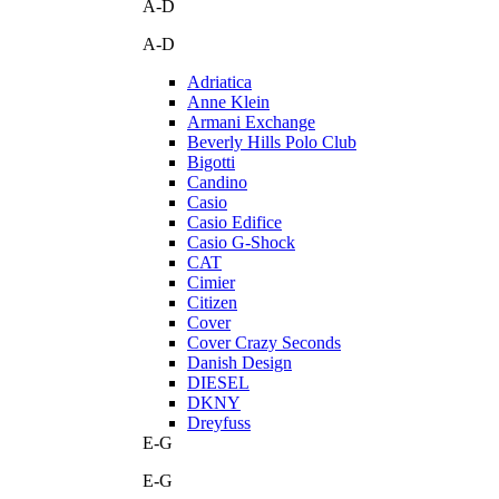
A-D
A-D
Adriatica
Anne Klein
Armani Exchange
Beverly Hills Polo Club
Bigotti
Candino
Casio
Casio Edifice
Casio G-Shock
CAT
Cimier
Citizen
Cover
Cover Crazy Seconds
Danish Design
DIESEL
DKNY
Dreyfuss
E-G
E-G