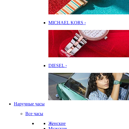
MICHAEL KORS ›
DIESEL ›
Наручные часы
Все часы
Женские
Мужские