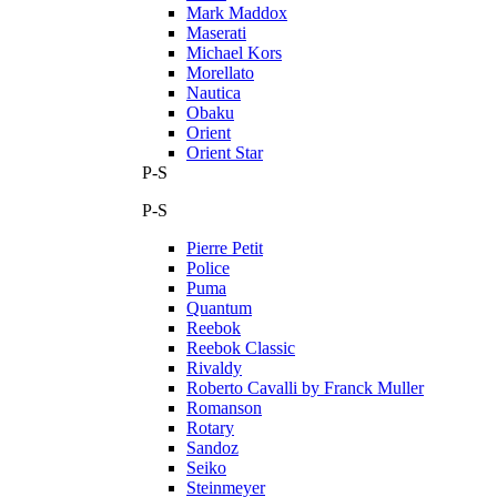
Mark Maddox
Maserati
Michael Kors
Morellato
Nautica
Obaku
Orient
Orient Star
P-S
P-S
Pierre Petit
Police
Puma
Quantum
Reebok
Reebok Classic
Rivaldy
Roberto Cavalli by Franck Muller
Romanson
Rotary
Sandoz
Seiko
Steinmeyer