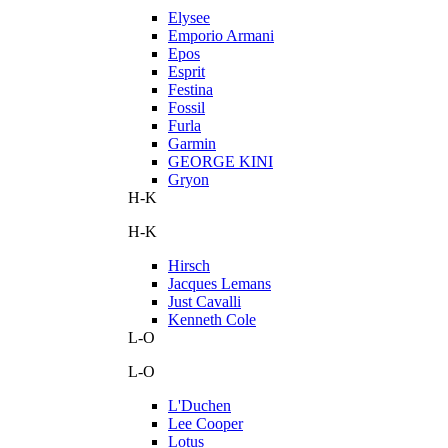
Elysee
Emporio Armani
Epos
Esprit
Festina
Fossil
Furla
Garmin
GEORGE KINI
Gryon
H-K
H-K
Hirsch
Jacques Lemans
Just Cavalli
Kenneth Cole
L-O
L-O
L'Duchen
Lee Cooper
Lotus