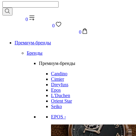
0
0
0
Премиум-бренды
Бренды
Премиум-бренды
Candino
Cimier
Dreyfuss
Epos
L'Duchen
Orient Star
Seiko
EPOS ›