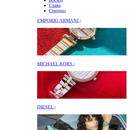
Восход
Слава
Спецназ
EMPORIO ARMANI ›
MICHAEL KORS ›
DIESEL ›