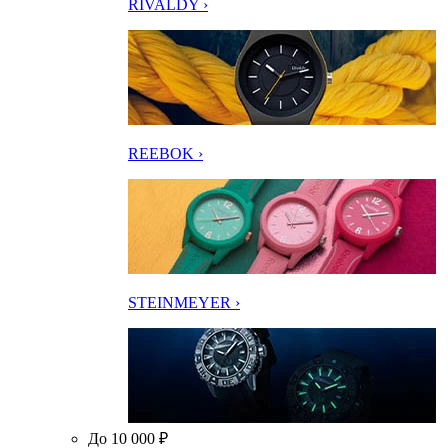
RIVALDY ›
REEBOK ›
STEINMEYER ›
До 10 000 ₽