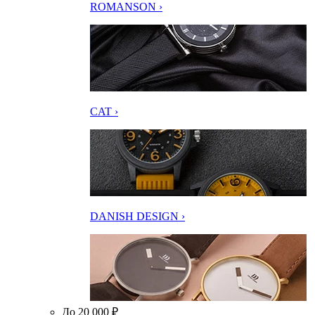
ROMANSON ›
CAT ›
DANISH DESIGN ›
До 20 000 ₽