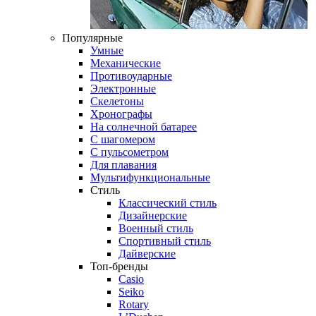
Популярные
Умные
Механические
Противоударные
Электронные
Скелетоны
Хронографы
На солнечной батарее
С шагомером
С пульсометром
Для плавания
Мультифункциональные
Стиль
Классический стиль
Дизайнерские
Военный стиль
Спортивный стиль
Дайверские
Топ-бренды
Casio
Seiko
Rotary