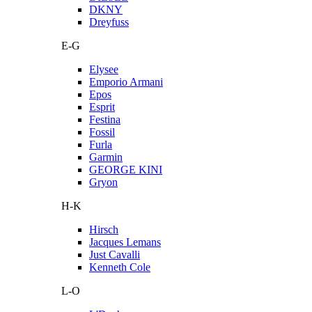
DKNY
Dreyfuss
E-G
Elysee
Emporio Armani
Epos
Esprit
Festina
Fossil
Furla
Garmin
GEORGE KINI
Gryon
H-K
Hirsch
Jacques Lemans
Just Cavalli
Kenneth Cole
L-O