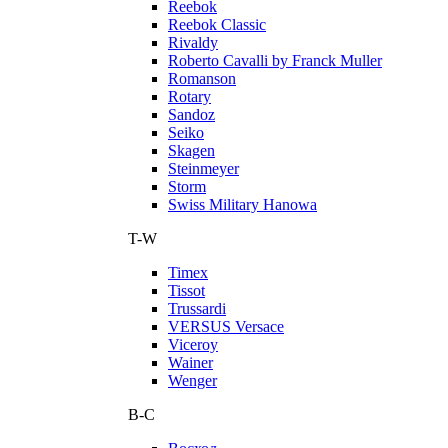
Reebok
Reebok Classic
Rivaldy
Roberto Cavalli by Franck Muller
Romanson
Rotary
Sandoz
Seiko
Skagen
Steinmeyer
Storm
Swiss Military Hanowa
T-W
Timex
Tissot
Trussardi
VERSUS Versace
Viceroy
Wainer
Wenger
В-С