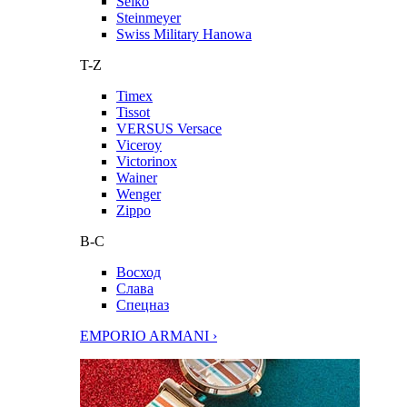
Seiko
Steinmeyer
Swiss Military Hanowa
T-Z
Timex
Tissot
VERSUS Versace
Viceroy
Victorinox
Wainer
Wenger
Zippo
В-С
Восход
Слава
Спецназ
EMPORIO ARMANI ›