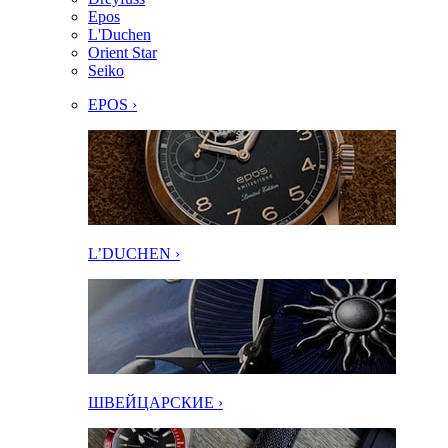
Epos
L'Duchen
Orient Star
Seiko
EPOS ›
L’DUCHEN ›
ШВЕЙЦАРСКИЕ ›