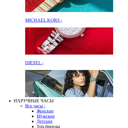
MICHAEL KORS ›
DIESEL ›
НАРУЧНЫЕ ЧАСЫ
Все часы ›
Женские
Мужские
Детские
Топ-бренды