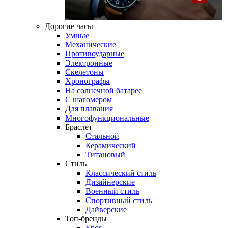
Дорогие часы
Умные
Механические
Противоударные
Электронные
Скелетоны
Хронографы
На солнечной батарее
С шагомером
Для плавания
Многофункциональные
Браслет
Стальной
Керамический
Титановый
Стиль
Классический стиль
Дизайнерские
Военный стиль
Спортивный стиль
Дайверские
Топ-бренды
Epos