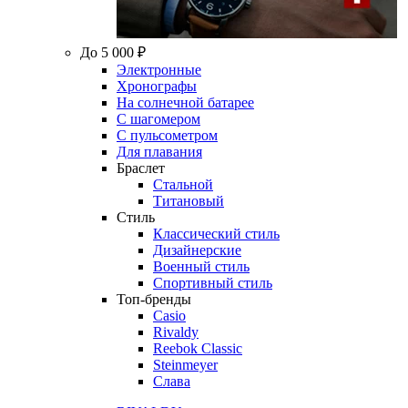
До 5 000 ₽
Электронные
Хронографы
На солнечной батарее
С шагомером
С пульсометром
Для плавания
Браслет
Стальной
Титановый
Стиль
Классический стиль
Дизайнерские
Военный стиль
Спортивный стиль
Топ-бренды
Casio
Rivaldy
Reebok Classic
Steinmeyer
Слава