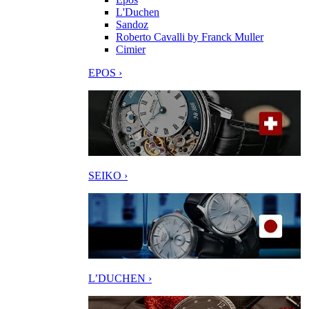
L'Duchen
Sandoz
Roberto Cavalli by Franck Muller
Cimier
EPOS ›
SEIKO ›
L’DUCHEN ›