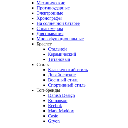
Механические
Противоударные
Электронные
Хронографы
На солнечной батарее
С шагомером
Для плавания
Многофункциональные
Браслет
Стальной
Керамический
Титановый
Стиль
Классический стиль
Дизайнерские
Военный стиль
Спортивный стиль
Топ-бренды
Danish Design
Romanson
Reebok
Mark Maddox
Casio
Gryon