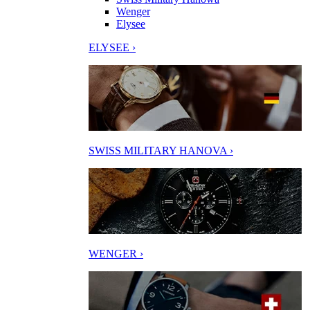
Wenger
Elysee
ELYSEE ›
SWISS MILITARY HANOVA ›
WENGER ›