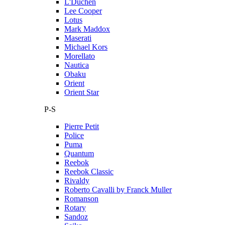
L'Duchen
Lee Cooper
Lotus
Mark Maddox
Maserati
Michael Kors
Morellato
Nautica
Obaku
Orient
Orient Star
P-S
Pierre Petit
Police
Puma
Quantum
Reebok
Reebok Classic
Rivaldy
Roberto Cavalli by Franck Muller
Romanson
Rotary
Sandoz