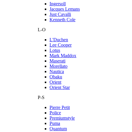
Ingersoll
Jacques Lemans
Just Cavalli
Kenneth Cole
L-O
L'Duchen
Lee Cooper
Lotus
Mark Maddox
Maserati
Morellato
Nautica
Obaku
Orient
Orient Star
P-S
Pierre Petit
Police
Premiumstyle
Puma
Quantum