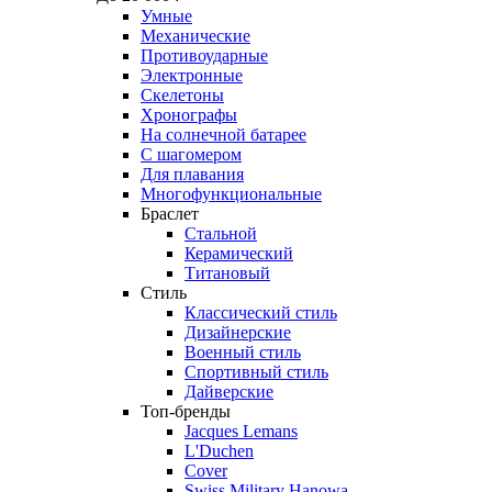
Умные
Механические
Противоударные
Электронные
Скелетоны
Хронографы
На солнечной батарее
С шагомером
Для плавания
Многофункциональные
Браслет
Стальной
Керамический
Титановый
Стиль
Классический стиль
Дизайнерские
Военный стиль
Спортивный стиль
Дайверские
Топ-бренды
Jacques Lemans
L'Duchen
Cover
Swiss Military Hanowa