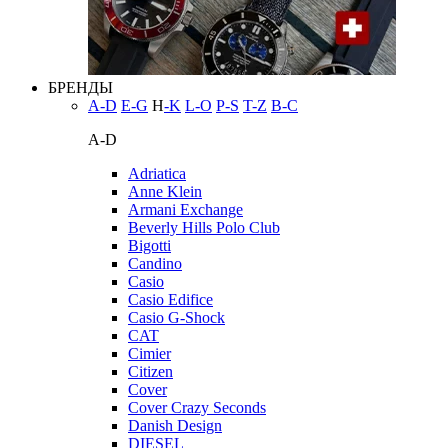
БРЕНДЫ
A-D
E-G
H
-K
L-O
P-S
T-Z
В-С
A-D
Adriatica
Anne Klein
Armani Exchange
Beverly Hills Polo Club
Bigotti
Candino
Casio
Casio Edifice
Casio G-Shock
CAT
Cimier
Citizen
Cover
Cover Crazy Seconds
Danish Design
DIESEL