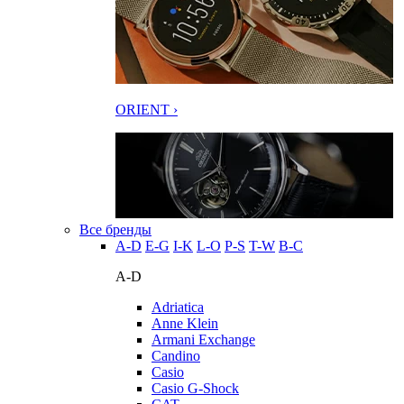
ORIENT ›
Все бренды
A-D
E-G
I-K
L-O
P-S
T-W
В-С
A-D
Adriatica
Anne Klein
Armani Exchange
Candino
Casio
Casio G-Shock