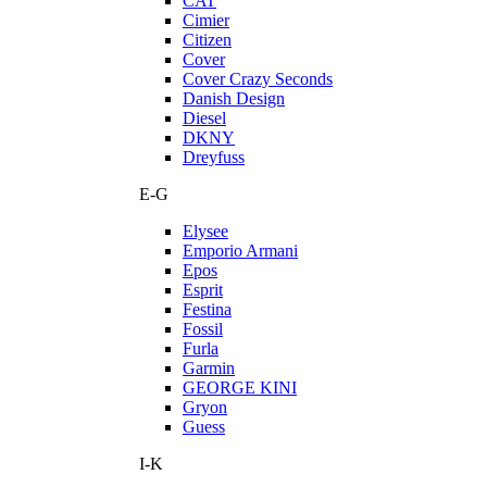
CAT
Cimier
Citizen
Cover
Cover Crazy Seconds
Danish Design
Diesel
DKNY
Dreyfuss
E-G
Elysee
Emporio Armani
Epos
Esprit
Festina
Fossil
Furla
Garmin
GEORGE KINI
Gryon
Guess
I-K