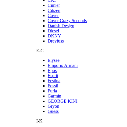
CAT
Cimier
Citizen
Cover
Cover Crazy Seconds
Danish Design
Diesel
DKNY
Dreyfuss
E-G
Elysee
Emporio Armani
Epos
Esprit
Festina
Fossil
Furla
Garmin
GEORGE KINI
Gryon
Guess
I-K