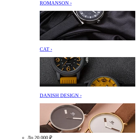
ROMANSON ›
CAT ›
DANISH DESIGN ›
До 20 000 ₽