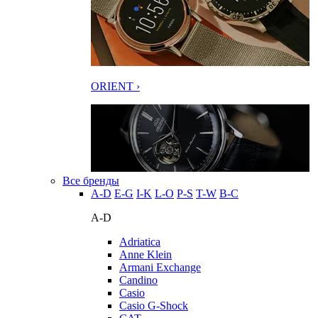
ORIENT ›
Все бренды
A-D
E-G
I-K
L-O
P-S
T-W
В-С
A-D
Adriatica
Anne Klein
Armani Exchange
Candino
Casio
Casio G-Shock