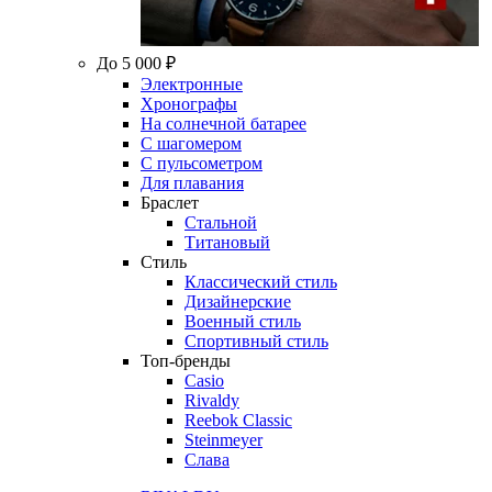
До 5 000 ₽
Электронные
Хронографы
На солнечной батарее
С шагомером
С пульсометром
Для плавания
Браслет
Стальной
Титановый
Стиль
Классический стиль
Дизайнерские
Военный стиль
Спортивный стиль
Топ-бренды
Casio
Rivaldy
Reebok Classic
Steinmeyer
Слава