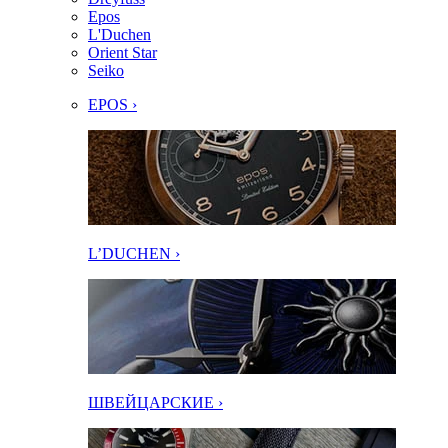
Epos
L'Duchen
Orient Star
Seiko
EPOS ›
L’DUCHEN ›
ШВЕЙЦАРСКИЕ ›