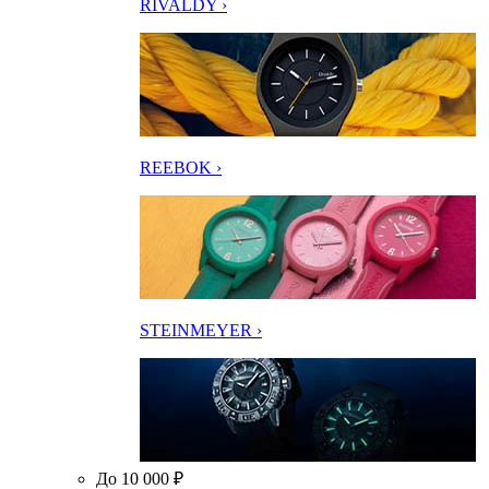
RIVALDY ›
REEBOK ›
STEINMEYER ›
До 10 000 ₽