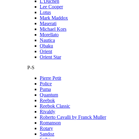
L'Duchen
Lee Cooper
Lotus
Mark Maddox
Maserati
Michael Kors
Morellato
Nautica
Obaku
Orient
Orient Star
P-S
Pierre Petit
Police
Puma
Quantum
Reebok
Reebok Classic
Rivaldy
Roberto Cavalli by Franck Muller
Romanson
Rotary
Sandoz