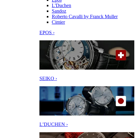
L'Duchen
Sandoz
Roberto Cavalli by Franck Muller
Cimier
EPOS ›
SEIKO ›
L’DUCHEN ›