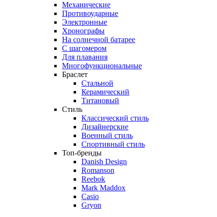
Механические
Противоударные
Электронные
Хронографы
На солнечной батарее
С шагомером
Для плавания
Многофункциональные
Браслет
Стальной
Керамический
Титановый
Стиль
Классический стиль
Дизайнерские
Военный стиль
Спортивный стиль
Топ-бренды
Danish Design
Romanson
Reebok
Mark Maddox
Casio
Gryon