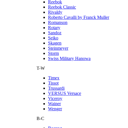
Reebok
Reebok Classic
Rivaldy
Roberto Cavalli by Franck Muller
Romanson
Rotary
Sandoz
Seiko
Skagen
Steinmeyer
Storm
Swiss Military Hanowa
T-W
Timex
Tissot
Trussardi
VERSUS Versace
Viceroy
Wainer
Wenger
В-С