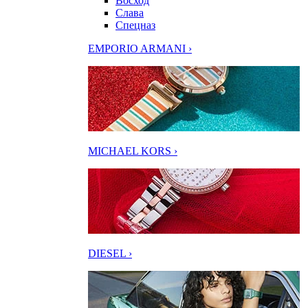
Восход
Слава
Спецназ
EMPORIO ARMANI ›
MICHAEL KORS ›
DIESEL ›