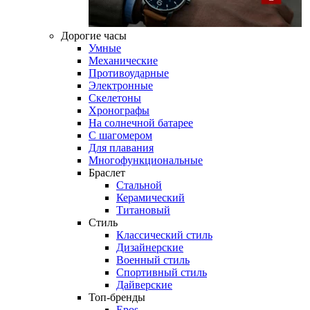
Дорогие часы
Умные
Механические
Противоударные
Электронные
Скелетоны
Хронографы
На солнечной батарее
С шагомером
Для плавания
Многофункциональные
Браслет
Стальной
Керамический
Титановый
Стиль
Классический стиль
Дизайнерские
Военный стиль
Спортивный стиль
Дайверские
Топ-бренды
Epos