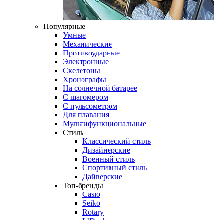
Популярные
Умные
Механические
Противоударные
Электронные
Скелетоны
Хронографы
На солнечной батарее
С шагомером
С пульсометром
Для плавания
Мультифункциональные
Стиль
Классический стиль
Дизайнерские
Военный стиль
Спортивный стиль
Дайверские
Топ-бренды
Casio
Seiko
Rotary