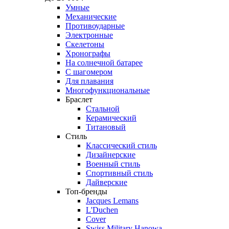
Умные
Механические
Противоударные
Электронные
Скелетоны
Хронографы
На солнечной батарее
С шагомером
Для плавания
Многофункциональные
Браслет
Стальной
Керамический
Титановый
Стиль
Классический стиль
Дизайнерские
Военный стиль
Спортивный стиль
Дайверские
Топ-бренды
Jacques Lemans
L'Duchen
Cover
Swiss Military Hanowa