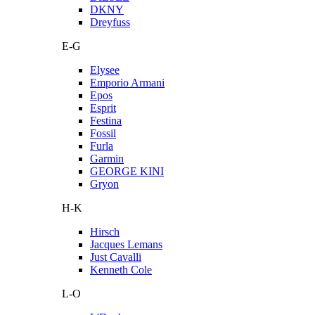
DKNY
Dreyfuss
E-G
Elysee
Emporio Armani
Epos
Esprit
Festina
Fossil
Furla
Garmin
GEORGE KINI
Gryon
H-K
Hirsch
Jacques Lemans
Just Cavalli
Kenneth Cole
L-O