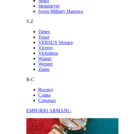
Seiko
Steinmeyer
Swiss Military Hanowa
T-Z
Timex
Tissot
VERSUS Versace
Viceroy
Victorinox
Wainer
Wenger
Zippo
В-С
Восход
Слава
Спецназ
EMPORIO ARMANI ›