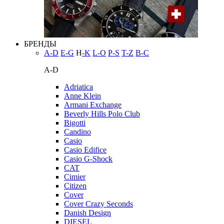
БРЕНДЫ
A-D
E-G
H
-K
L-O
P-S
T-Z
В-С
A-D
Adriatica
Anne Klein
Armani Exchange
Beverly Hills Polo Club
Bigotti
Candino
Casio
Casio Edifice
Casio G-Shock
CAT
Cimier
Citizen
Cover
Cover Crazy Seconds
Danish Design
DIESEL