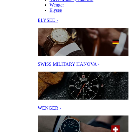
Wenger
Elysee
ELYSEE ›
SWISS MILITARY HANOVA ›
WENGER ›