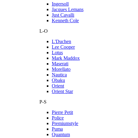
Ingersoll
Jacques Lemans
Just Cavalli
Kenneth Cole
L-O
L'Duchen
Lee Cooper
Lotus
Mark Maddox
Maserati
Morellato
Nautica
Obaku
Orient
Orient Star
P-S
Pierre Petit
Police
Premiumstyle
Puma
Quantum