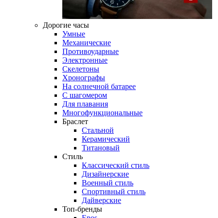
Дорогие часы
Умные
Механические
Противоударные
Электронные
Скелетоны
Хронографы
На солнечной батарее
С шагомером
Для плавания
Многофункциональные
Браслет
Стальной
Керамический
Титановый
Стиль
Классический стиль
Дизайнерские
Военный стиль
Спортивный стиль
Дайверские
Топ-бренды
Epos