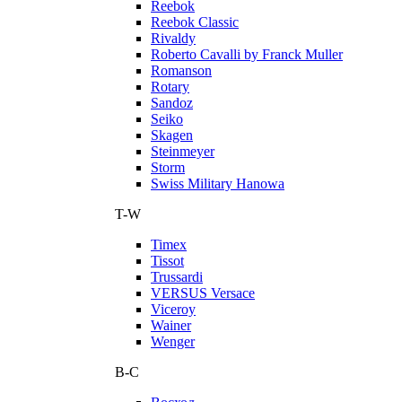
Reebok
Reebok Classic
Rivaldy
Roberto Cavalli by Franck Muller
Romanson
Rotary
Sandoz
Seiko
Skagen
Steinmeyer
Storm
Swiss Military Hanowa
T-W
Timex
Tissot
Trussardi
VERSUS Versace
Viceroy
Wainer
Wenger
В-С