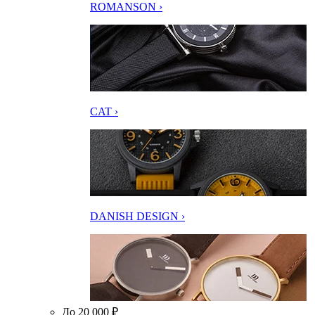
ROMANSON ›
CAT ›
DANISH DESIGN ›
До 20 000 ₽