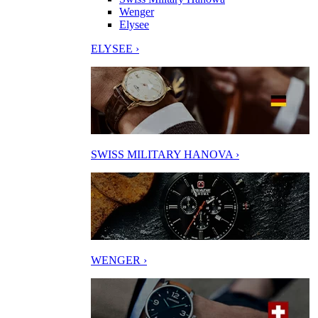
Wenger
Elysee
ELYSEE ›
SWISS MILITARY HANOVA ›
WENGER ›