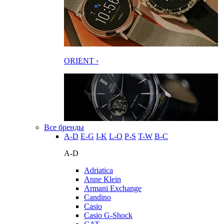
ORIENT ›
Все бренды
A-D
E-G
I-K
L-O
P-S
T-W
В-С
A-D
Adriatica
Anne Klein
Armani Exchange
Candino
Casio
Casio G-Shock