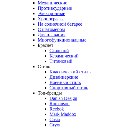
Механические
Противоударные
Электронные
Хронографы
На солнечной батарее
С шагомером
Для плавания
Многофункциональные
Браслет
Стальной
Керамический
Титановый
Стиль
Классический стиль
Дизайнерские
Военный стиль
Спортивный стиль
Топ-бренды
Danish Design
Romanson
Reebok
Mark Maddox
Casio
Gryon