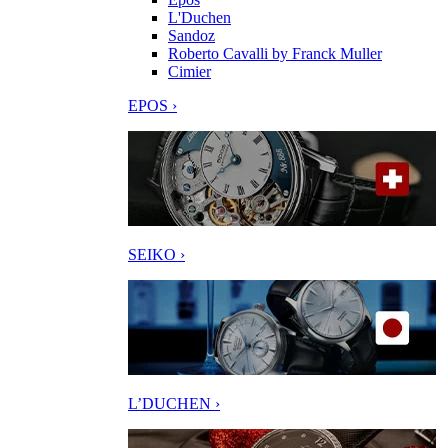
L'Duchen
Sandoz
Roberto Cavalli by Franck Muller
Cimier
EPOS ›
SEIKO ›
L’DUCHEN ›