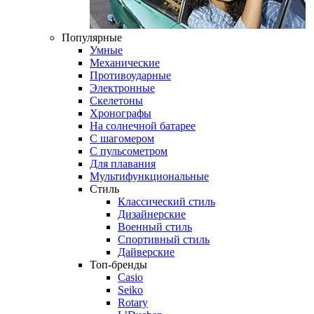
Популярные
Умные
Механические
Противоударные
Электронные
Скелетоны
Хронографы
На солнечной батарее
С шагомером
С пульсометром
Для плавания
Мультифункциональные
Стиль
Классический стиль
Дизайнерские
Военный стиль
Спортивный стиль
Дайверские
Топ-бренды
Casio
Seiko
Rotary