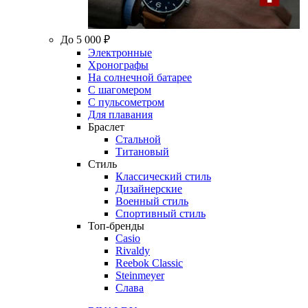
До 5 000 ₽
Электронные
Хронографы
На солнечной батарее
С шагомером
С пульсометром
Для плавания
Браслет
Стальной
Титановый
Стиль
Классический стиль
Дизайнерские
Военный стиль
Спортивный стиль
Топ-бренды
Casio
Rivaldy
Reebok Classic
Steinmeyer
Слава