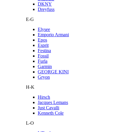
DKNY
Dreyfuss
E-G
Elysee
Emporio Armani
Epos
Esprit
Festina
Fossil
Furla
Garmin
GEORGE KINI
Gryon
H-K
Hirsch
Jacques Lemans
Just Cavalli
Kenneth Cole
L-O