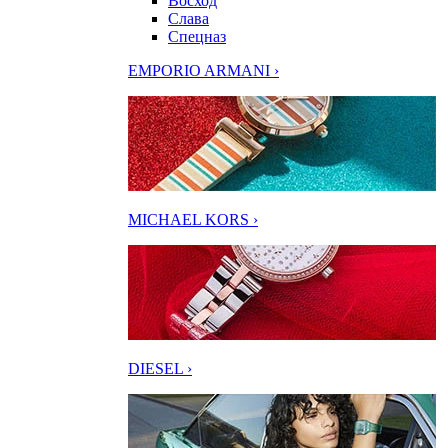
Восход
Слава
Спецназ
EMPORIO ARMANI ›
MICHAEL KORS ›
DIESEL ›