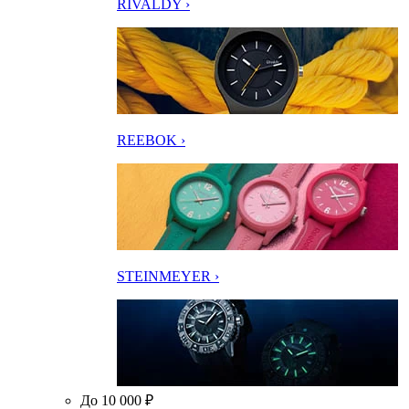
RIVALDY ›
REEBOK ›
STEINMEYER ›
До 10 000 ₽