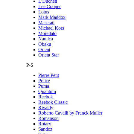
L'Duchen
Lee Cooper
Lotus
Mark Maddox
Maserati
Michael Kors
Morellato
Nautica
Obaku
Orient
Orient Star
P-S
Pierre Petit
Police
Puma
Quantum
Reebok
Reebok Classic
Rivaldy
Roberto Cavalli by Franck Muller
Romanson
Rotary
Sandoz