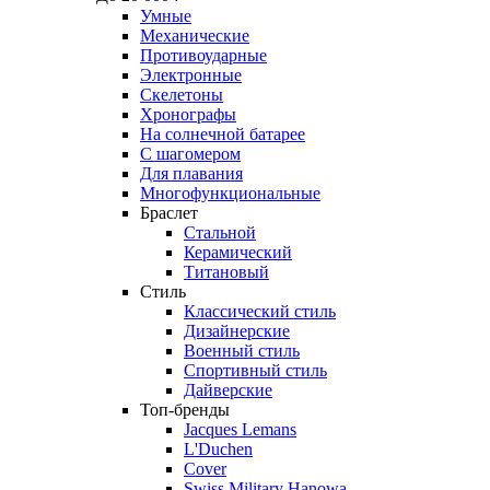
Умные
Механические
Противоударные
Электронные
Скелетоны
Хронографы
На солнечной батарее
С шагомером
Для плавания
Многофункциональные
Браслет
Стальной
Керамический
Титановый
Стиль
Классический стиль
Дизайнерские
Военный стиль
Спортивный стиль
Дайверские
Топ-бренды
Jacques Lemans
L'Duchen
Cover
Swiss Military Hanowa