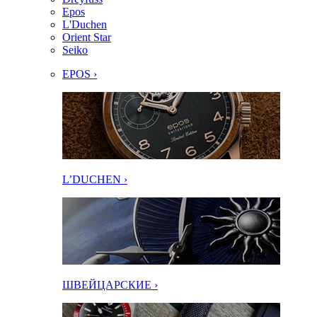
Epos
L'Duchen
Orient Star
Seiko
EPOS ›
L’DUCHEN ›
ШВЕЙЦАРСКИЕ ›