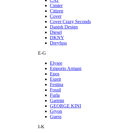
CAT
Cimier
Citizen
Cover
Cover Crazy Seconds
Danish Design
Diesel
DKNY
Dreyfuss
E-G
Elysee
Emporio Armani
Epos
Esprit
Festina
Fossil
Furla
Garmin
GEORGE KINI
Gryon
Guess
I-K