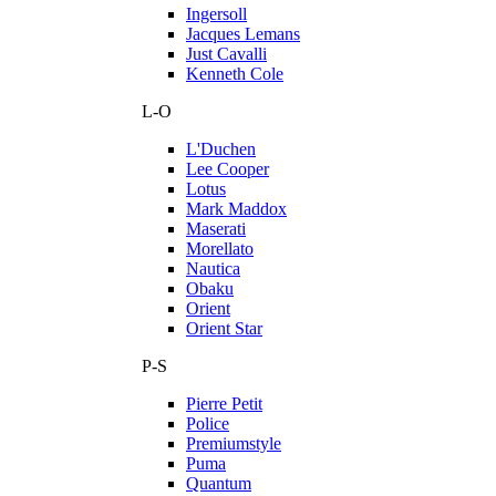
Ingersoll
Jacques Lemans
Just Cavalli
Kenneth Cole
L-O
L'Duchen
Lee Cooper
Lotus
Mark Maddox
Maserati
Morellato
Nautica
Obaku
Orient
Orient Star
P-S
Pierre Petit
Police
Premiumstyle
Puma
Quantum