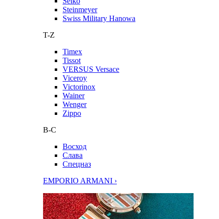
Seiko
Steinmeyer
Swiss Military Hanowa
T-Z
Timex
Tissot
VERSUS Versace
Viceroy
Victorinox
Wainer
Wenger
Zippo
В-С
Восход
Слава
Спецназ
EMPORIO ARMANI ›