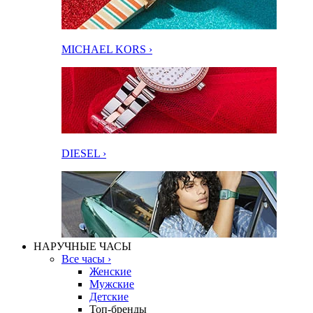
MICHAEL KORS ›
DIESEL ›
НАРУЧНЫЕ ЧАСЫ
Все часы ›
Женские
Мужские
Детские
Топ-бренды