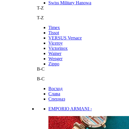
Swiss Military Hanowa
T-Z
T-Z
Timex
Tissot
VERSUS Versace
Viceroy
Victorinox
Wainer
Wenger
Zippo
В-С
В-С
Восход
Слава
Спецназ
EMPORIO ARMANI ›