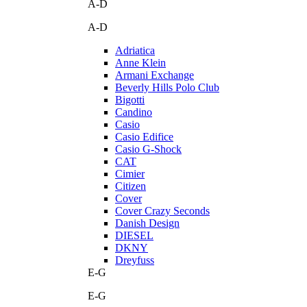
A-D
A-D
Adriatica
Anne Klein
Armani Exchange
Beverly Hills Polo Club
Bigotti
Candino
Casio
Casio Edifice
Casio G-Shock
CAT
Cimier
Citizen
Cover
Cover Crazy Seconds
Danish Design
DIESEL
DKNY
Dreyfuss
E-G
E-G