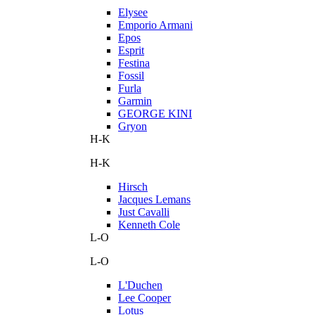
Elysee
Emporio Armani
Epos
Esprit
Festina
Fossil
Furla
Garmin
GEORGE KINI
Gryon
H-K
H-K
Hirsch
Jacques Lemans
Just Cavalli
Kenneth Cole
L-O
L-O
L'Duchen
Lee Cooper
Lotus