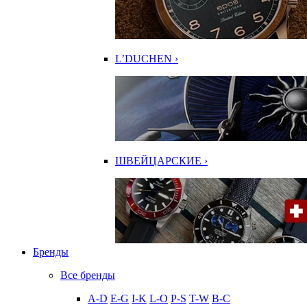
L’DUCHEN ›
ШВЕЙЦАРСКИЕ ›
Бренды
Все бренды
A-D
E-G
I-K
L-O
P-S
T-W
В-С