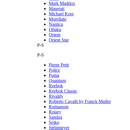
Mark Maddox
Maserati
Michael Kors
Morellato
Nautica
Obaku
Orient
Orient Star
P-S
P-S
Pierre Petit
Police
Puma
Quantum
Reebok
Reebok Classic
Rivaldy
Roberto Cavalli by Franck Muller
Romanson
Rotary
Sandoz
Seiko
Steinmeyer