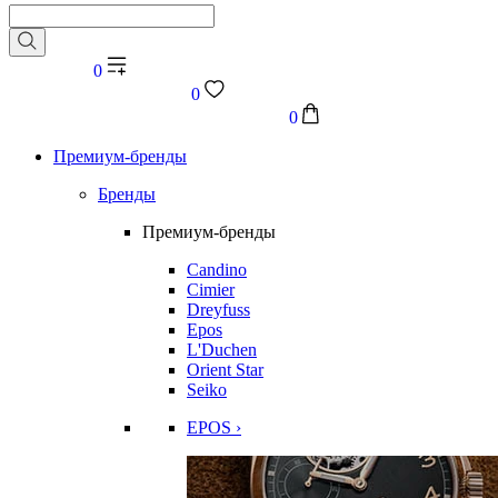
0
0
0
Премиум-бренды
Бренды
Премиум-бренды
Candino
Cimier
Dreyfuss
Epos
L'Duchen
Orient Star
Seiko
EPOS ›