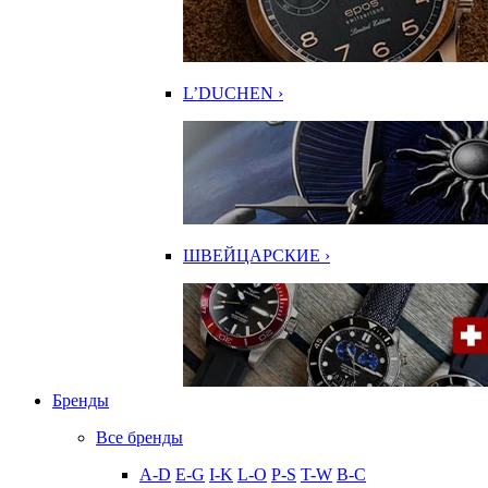
L’DUCHEN ›
ШВЕЙЦАРСКИЕ ›
Бренды
Все бренды
A-D
E-G
I-K
L-O
P-S
T-W
В-С