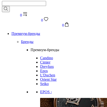
0
0
0
Премиум-бренды
Бренды
Премиум-бренды
Candino
Cimier
Dreyfuss
Epos
L'Duchen
Orient Star
Seiko
EPOS ›