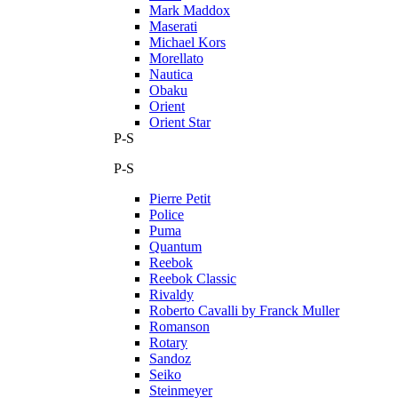
Mark Maddox
Maserati
Michael Kors
Morellato
Nautica
Obaku
Orient
Orient Star
P-S
P-S
Pierre Petit
Police
Puma
Quantum
Reebok
Reebok Classic
Rivaldy
Roberto Cavalli by Franck Muller
Romanson
Rotary
Sandoz
Seiko
Steinmeyer