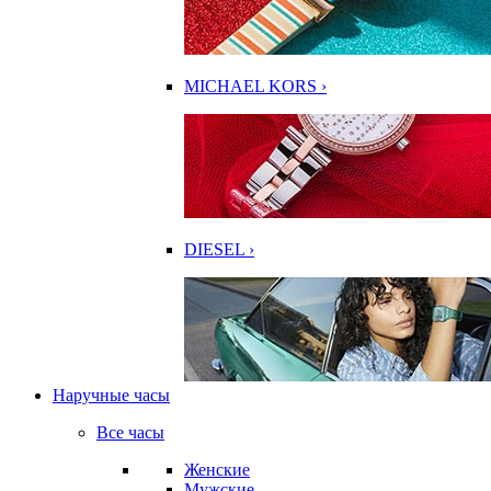
MICHAEL KORS ›
DIESEL ›
Наручные часы
Все часы
Женские
Мужские