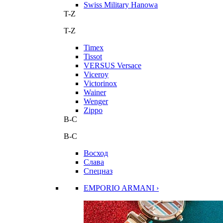
Swiss Military Hanowa
T-Z
T-Z
Timex
Tissot
VERSUS Versace
Viceroy
Victorinox
Wainer
Wenger
Zippo
В-С
В-С
Восход
Слава
Спецназ
EMPORIO ARMANI ›