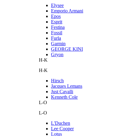
Elysee
Emporio Armani
Epos
Esprit
Festina
Fossil
Furla
Garmin
GEORGE KINI
Gryon
H-K
H-K
Hirsch
Jacques Lemans
Just Cavalli
Kenneth Cole
L-O
L-O
L'Duchen
Lee Cooper
Lotus