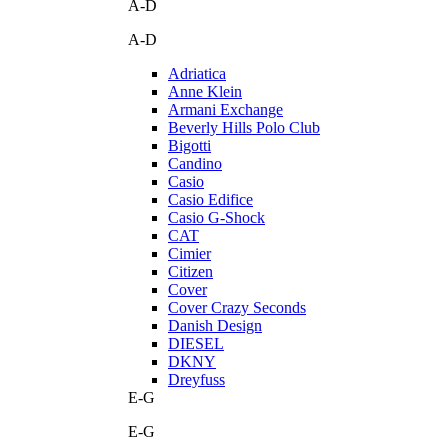
A-D
A-D
Adriatica
Anne Klein
Armani Exchange
Beverly Hills Polo Club
Bigotti
Candino
Casio
Casio Edifice
Casio G-Shock
CAT
Cimier
Citizen
Cover
Cover Crazy Seconds
Danish Design
DIESEL
DKNY
Dreyfuss
E-G
E-G