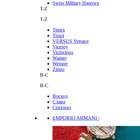
Swiss Military Hanowa
T-Z
T-Z
Timex
Tissot
VERSUS Versace
Viceroy
Victorinox
Wainer
Wenger
Zippo
В-С
В-С
Восход
Слава
Спецназ
EMPORIO ARMANI ›