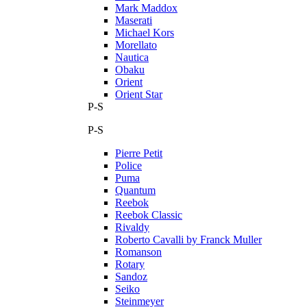
Mark Maddox
Maserati
Michael Kors
Morellato
Nautica
Obaku
Orient
Orient Star
P-S
P-S
Pierre Petit
Police
Puma
Quantum
Reebok
Reebok Classic
Rivaldy
Roberto Cavalli by Franck Muller
Romanson
Rotary
Sandoz
Seiko
Steinmeyer