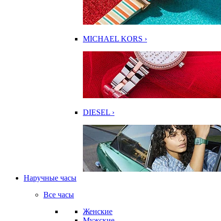
MICHAEL KORS ›
DIESEL ›
Наручные часы
Все часы
Женские
Мужские