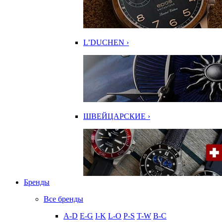
L’DUCHEN ›
ШВЕЙЦАРСКИЕ ›
Бренды
Все бренды
A-D
E-G
I-K
L-O
P-S
T-W
В-С