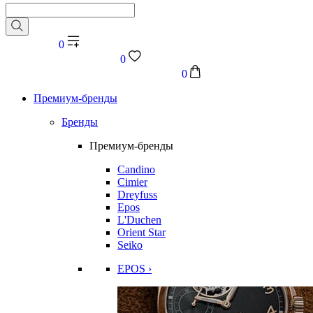
0
0
0
Премиум-бренды
Бренды
Премиум-бренды
Candino
Cimier
Dreyfuss
Epos
L'Duchen
Orient Star
Seiko
EPOS ›