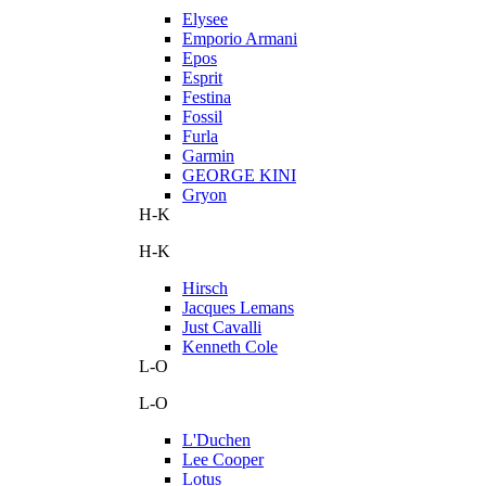
Elysee
Emporio Armani
Epos
Esprit
Festina
Fossil
Furla
Garmin
GEORGE KINI
Gryon
H-K
H-K
Hirsch
Jacques Lemans
Just Cavalli
Kenneth Cole
L-O
L-O
L'Duchen
Lee Cooper
Lotus