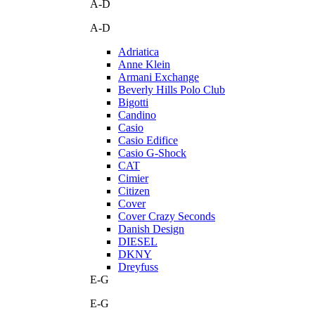
A-D
A-D
Adriatica
Anne Klein
Armani Exchange
Beverly Hills Polo Club
Bigotti
Candino
Casio
Casio Edifice
Casio G-Shock
CAT
Cimier
Citizen
Cover
Cover Crazy Seconds
Danish Design
DIESEL
DKNY
Dreyfuss
E-G
E-G