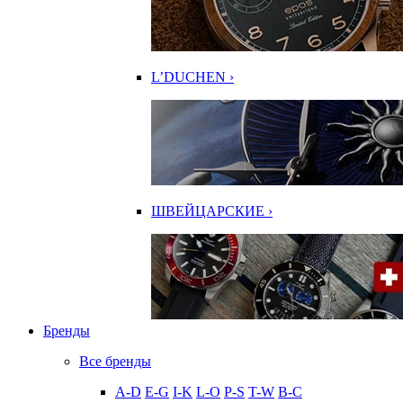
L’DUCHEN ›
ШВЕЙЦАРСКИЕ ›
Бренды
Все бренды
A-D
E-G
I-K
L-O
P-S
T-W
В-С