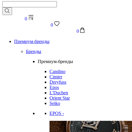
0
0
0
Премиум-бренды
Бренды
Премиум-бренды
Candino
Cimier
Dreyfuss
Epos
L'Duchen
Orient Star
Seiko
EPOS ›