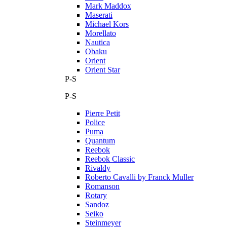
Mark Maddox
Maserati
Michael Kors
Morellato
Nautica
Obaku
Orient
Orient Star
P-S
P-S
Pierre Petit
Police
Puma
Quantum
Reebok
Reebok Classic
Rivaldy
Roberto Cavalli by Franck Muller
Romanson
Rotary
Sandoz
Seiko
Steinmeyer