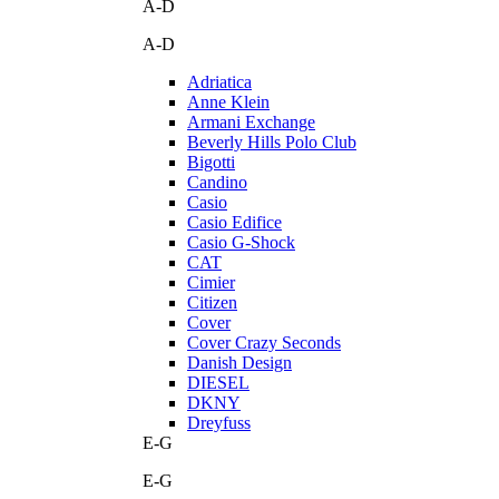
A-D
A-D
Adriatica
Anne Klein
Armani Exchange
Beverly Hills Polo Club
Bigotti
Candino
Casio
Casio Edifice
Casio G-Shock
CAT
Cimier
Citizen
Cover
Cover Crazy Seconds
Danish Design
DIESEL
DKNY
Dreyfuss
E-G
E-G