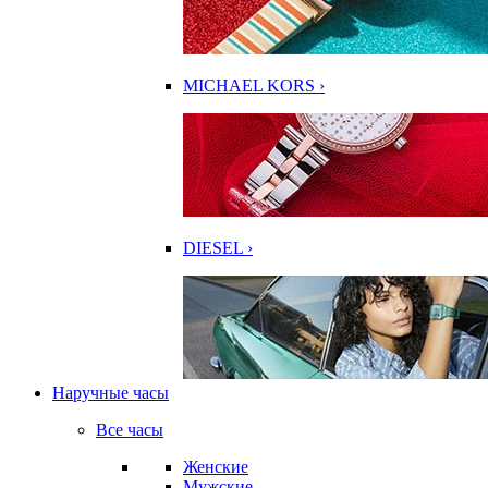
MICHAEL KORS ›
DIESEL ›
Наручные часы
Все часы
Женские
Мужские