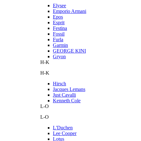
Elysee
Emporio Armani
Epos
Esprit
Festina
Fossil
Furla
Garmin
GEORGE KINI
Gryon
H-K
H-K
Hirsch
Jacques Lemans
Just Cavalli
Kenneth Cole
L-O
L-O
L'Duchen
Lee Cooper
Lotus