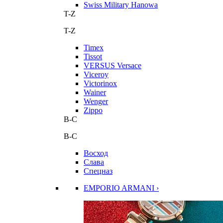
Swiss Military Hanowa
T-Z
T-Z
Timex
Tissot
VERSUS Versace
Viceroy
Victorinox
Wainer
Wenger
Zippo
В-С
В-С
Восход
Слава
Спецназ
EMPORIO ARMANI ›