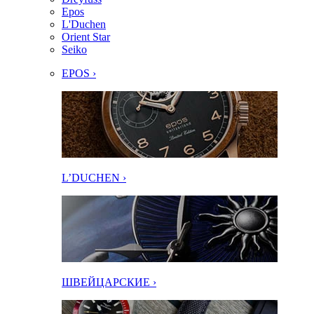
Epos
L'Duchen
Orient Star
Seiko
EPOS ›
L’DUCHEN ›
ШВЕЙЦАРСКИЕ ›