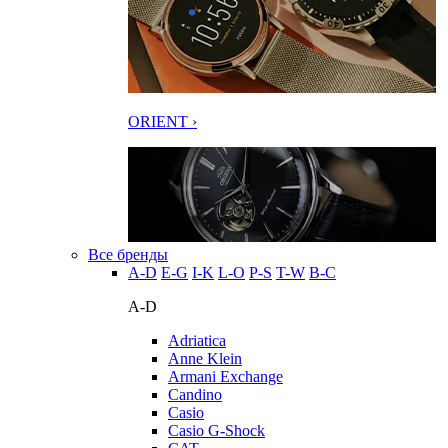
ORIENT ›
Все бренды
A-D
E-G
I-K
L-O
P-S
T-W
В-С
A-D
Adriatica
Anne Klein
Armani Exchange
Candino
Casio
Casio G-Shock