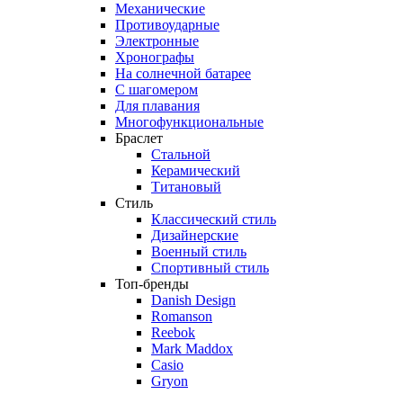
Механические
Противоударные
Электронные
Хронографы
На солнечной батарее
С шагомером
Для плавания
Многофункциональные
Браслет
Стальной
Керамический
Титановый
Стиль
Классический стиль
Дизайнерские
Военный стиль
Спортивный стиль
Топ-бренды
Danish Design
Romanson
Reebok
Mark Maddox
Casio
Gryon