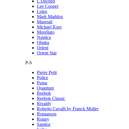
L'Duchen
Lee Cooper
Lotus
Mark Maddox
Maserati
Michael Kors
Morellato
Nautica
Obaku
Orient
Orient Star
P-S
Pierre Petit
Police
Puma
Quantum
Reebok
Reebok Classic
Rivaldy
Roberto Cavalli by Franck Muller
Romanson
Rotary
Sandoz