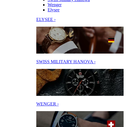
Wenger
Elysee
ELYSEE ›
SWISS MILITARY HANOVA ›
WENGER ›