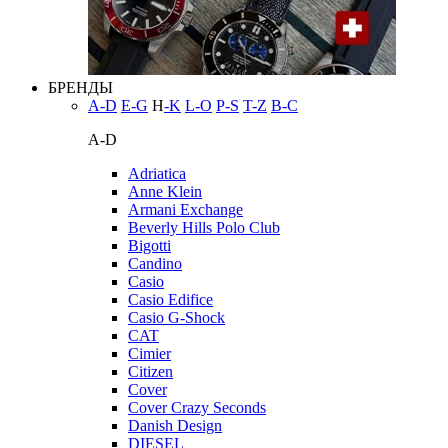
БРЕНДЫ
A-D
E-G
H
-K
L-O
P-S
T-Z
В-С
A-D
Adriatica
Anne Klein
Armani Exchange
Beverly Hills Polo Club
Bigotti
Candino
Casio
Casio Edifice
Casio G-Shock
CAT
Cimier
Citizen
Cover
Cover Crazy Seconds
Danish Design
DIESEL