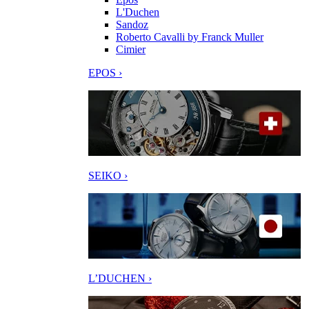
L'Duchen
Sandoz
Roberto Cavalli by Franck Muller
Cimier
EPOS ›
SEIKO ›
L’DUCHEN ›