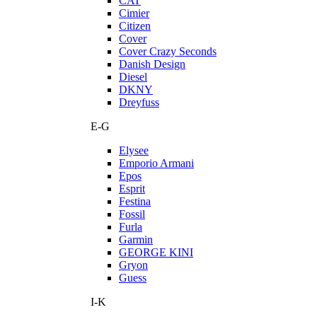
CAT
Cimier
Citizen
Cover
Cover Crazy Seconds
Danish Design
Diesel
DKNY
Dreyfuss
E-G
Elysee
Emporio Armani
Epos
Esprit
Festina
Fossil
Furla
Garmin
GEORGE KINI
Gryon
Guess
I-K