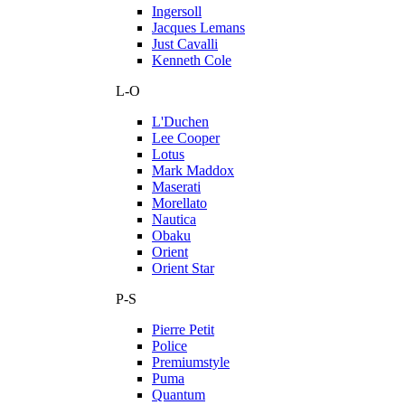
Ingersoll
Jacques Lemans
Just Cavalli
Kenneth Cole
L-O
L'Duchen
Lee Cooper
Lotus
Mark Maddox
Maserati
Morellato
Nautica
Obaku
Orient
Orient Star
P-S
Pierre Petit
Police
Premiumstyle
Puma
Quantum