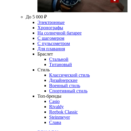
До 5 000 ₽
Электронные
Хронографы
На солнечной батарее
С шагомером
С пульсометром
Для плавания
Браслет
Стальной
Титановый
Стиль
Классический стиль
Дизайнерские
Военный стиль
Спортивный стиль
Топ-бренды
Casio
Rivaldy
Reebok Classic
Steinmeyer
Слава