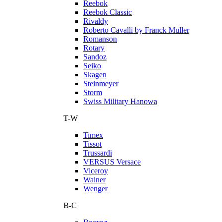
Reebok
Reebok Classic
Rivaldy
Roberto Cavalli by Franck Muller
Romanson
Rotary
Sandoz
Seiko
Skagen
Steinmeyer
Storm
Swiss Military Hanowa
T-W
Timex
Tissot
Trussardi
VERSUS Versace
Viceroy
Wainer
Wenger
В-С