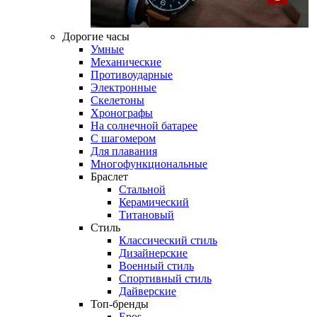
Дорогие часы
Умные
Механические
Противоударные
Электронные
Скелетоны
Хронографы
На солнечной батарее
С шагомером
Для плавания
Многофункциональные
Браслет
Стальной
Керамический
Титановый
Стиль
Классический стиль
Дизайнерские
Военный стиль
Спортивный стиль
Дайверские
Топ-бренды
Epos