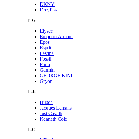
DKNY
Dreyfuss
E-G
Elysee
Emporio Armani
Epos
Esprit
Festina
Fossil
Furla
Garmin
GEORGE KINI
Gryon
H-K
Hirsch
Jacques Lemans
Just Cavalli
Kenneth Cole
L-O