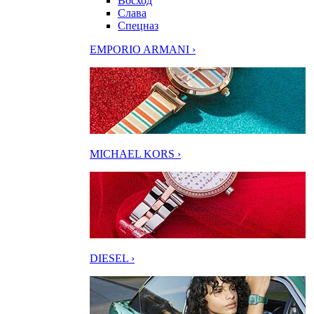
Восход
Слава
Спецназ
EMPORIO ARMANI ›
MICHAEL KORS ›
DIESEL ›