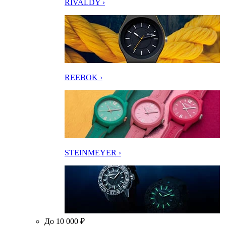
RIVALDY ›
REEBOK ›
STEINMEYER ›
До 10 000 ₽