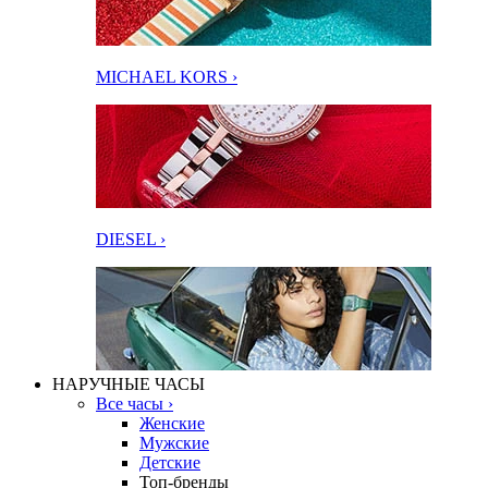
MICHAEL KORS ›
DIESEL ›
НАРУЧНЫЕ ЧАСЫ
Все часы ›
Женские
Мужские
Детские
Топ-бренды