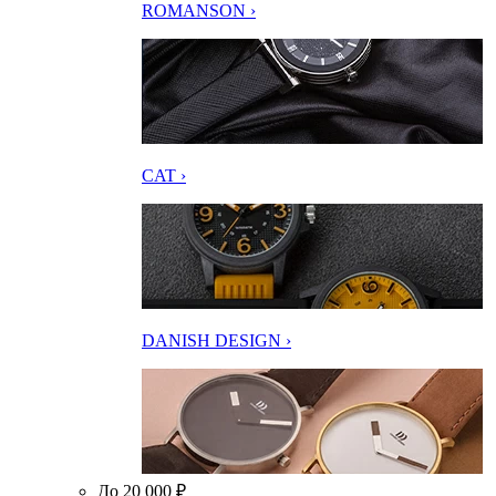
ROMANSON ›
CAT ›
DANISH DESIGN ›
До 20 000 ₽