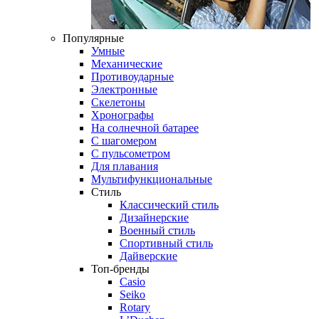
Популярные
Умные
Механические
Противоударные
Электронные
Скелетоны
Хронографы
На солнечной батарее
С шагомером
С пульсометром
Для плавания
Мультифункциональные
Стиль
Классический стиль
Дизайнерские
Военный стиль
Спортивный стиль
Дайверские
Топ-бренды
Casio
Seiko
Rotary