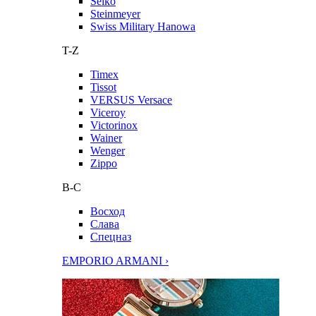
Seiko
Steinmeyer
Swiss Military Hanowa
T-Z
Timex
Tissot
VERSUS Versace
Viceroy
Victorinox
Wainer
Wenger
Zippo
В-С
Восход
Слава
Спецназ
EMPORIO ARMANI ›