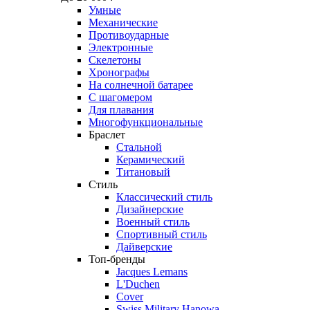
Умные
Механические
Противоударные
Электронные
Скелетоны
Хронографы
На солнечной батарее
С шагомером
Для плавания
Многофункциональные
Браслет
Стальной
Керамический
Титановый
Стиль
Классический стиль
Дизайнерские
Военный стиль
Спортивный стиль
Дайверские
Топ-бренды
Jacques Lemans
L'Duchen
Cover
Swiss Military Hanowa