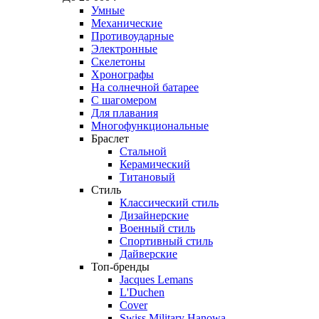
Умные
Механические
Противоударные
Электронные
Скелетоны
Хронографы
На солнечной батарее
С шагомером
Для плавания
Многофункциональные
Браслет
Стальной
Керамический
Титановый
Стиль
Классический стиль
Дизайнерские
Военный стиль
Спортивный стиль
Дайверские
Топ-бренды
Jacques Lemans
L'Duchen
Cover
Swiss Military Hanowa