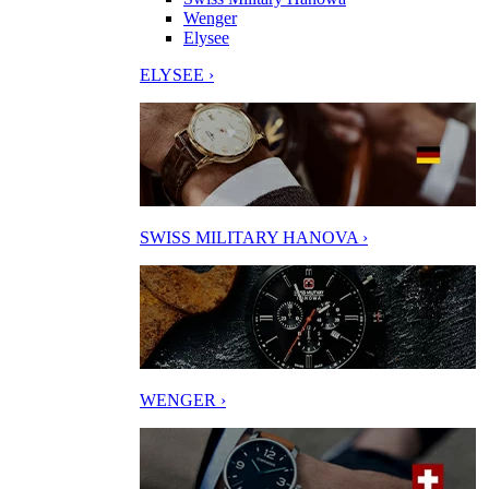
Wenger
Elysee
ELYSEE ›
SWISS MILITARY HANOVA ›
WENGER ›