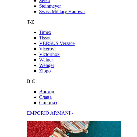
Seiko
Steinmeyer
Swiss Military Hanowa
T-Z
Timex
Tissot
VERSUS Versace
Viceroy
Victorinox
Wainer
Wenger
Zippo
В-С
Восход
Слава
Спецназ
EMPORIO ARMANI ›