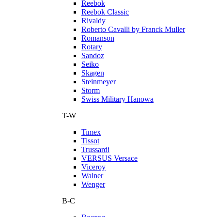
Reebok
Reebok Classic
Rivaldy
Roberto Cavalli by Franck Muller
Romanson
Rotary
Sandoz
Seiko
Skagen
Steinmeyer
Storm
Swiss Military Hanowa
T-W
Timex
Tissot
Trussardi
VERSUS Versace
Viceroy
Wainer
Wenger
В-С