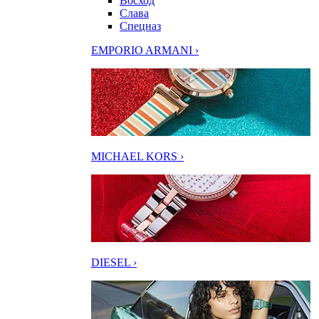
Восход
Слава
Спецназ
EMPORIO ARMANI ›
MICHAEL KORS ›
DIESEL ›