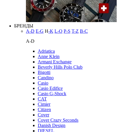
БРЕНДЫ
A-D
E-G
H
-K
L-O
P-S
T-Z
В-С
A-D
Adriatica
Anne Klein
Armani Exchange
Beverly Hills Polo Club
Bigotti
Candino
Casio
Casio Edifice
Casio G-Shock
CAT
Cimier
Citizen
Cover
Cover Crazy Seconds
Danish Design
DIESEL