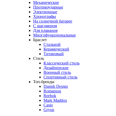
Механические
Противоударные
Электронные
Хронографы
На солнечной батарее
С шагомером
Для плавания
Многофункциональные
Браслет
Стальной
Керамический
Титановый
Стиль
Классический стиль
Дизайнерские
Военный стиль
Спортивный стиль
Топ-бренды
Danish Design
Romanson
Reebok
Mark Maddox
Casio
Gryon