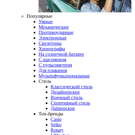
Популярные
Умные
Механические
Противоударные
Электронные
Скелетоны
Хронографы
На солнечной батарее
С шагомером
С пульсометром
Для плавания
Мультифункциональные
Стиль
Классический стиль
Дизайнерские
Военный стиль
Спортивный стиль
Дайверские
Топ-бренды
Casio
Seiko
Rotary