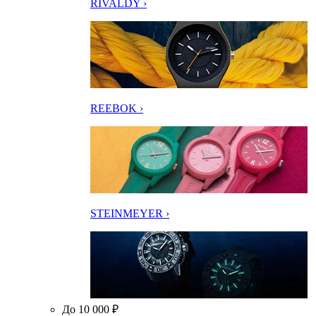
RIVALDY ›
REEBOK ›
STEINMEYER ›
До 10 000 ₽