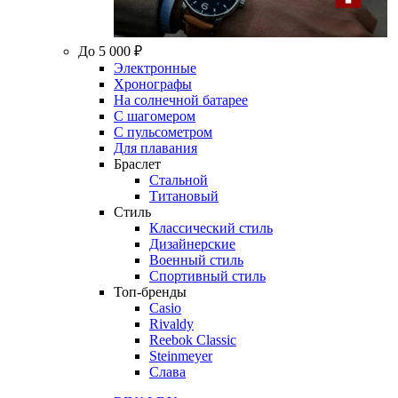
До 5 000 ₽
Электронные
Хронографы
На солнечной батарее
С шагомером
С пульсометром
Для плавания
Браслет
Стальной
Титановый
Стиль
Классический стиль
Дизайнерские
Военный стиль
Спортивный стиль
Топ-бренды
Casio
Rivaldy
Reebok Classic
Steinmeyer
Слава