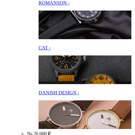
ROMANSON ›
CAT ›
DANISH DESIGN ›
До 20 000 ₽