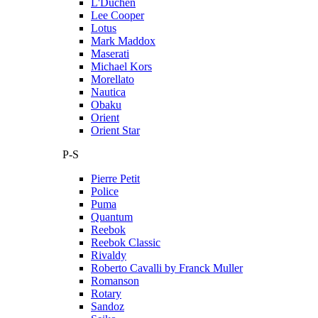
L'Duchen
Lee Cooper
Lotus
Mark Maddox
Maserati
Michael Kors
Morellato
Nautica
Obaku
Orient
Orient Star
P-S
Pierre Petit
Police
Puma
Quantum
Reebok
Reebok Classic
Rivaldy
Roberto Cavalli by Franck Muller
Romanson
Rotary
Sandoz