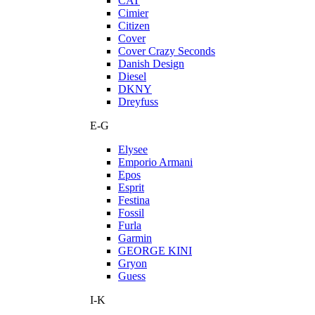
CAT
Cimier
Citizen
Cover
Cover Crazy Seconds
Danish Design
Diesel
DKNY
Dreyfuss
E-G
Elysee
Emporio Armani
Epos
Esprit
Festina
Fossil
Furla
Garmin
GEORGE KINI
Gryon
Guess
I-K