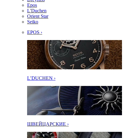
Epos
L'Duchen
Orient Star
Seiko
EPOS ›
L’DUCHEN ›
ШВЕЙЦАРСКИЕ ›