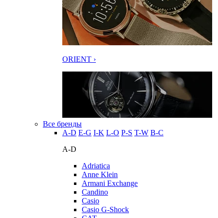
ORIENT ›
Все бренды
A-D
E-G
I-K
L-O
P-S
T-W
В-С
A-D
Adriatica
Anne Klein
Armani Exchange
Candino
Casio
Casio G-Shock