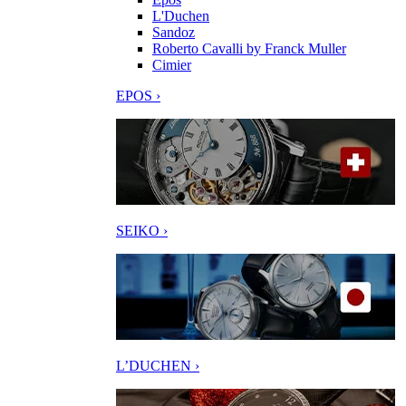
L'Duchen
Sandoz
Roberto Cavalli by Franck Muller
Cimier
EPOS ›
SEIKO ›
L’DUCHEN ›