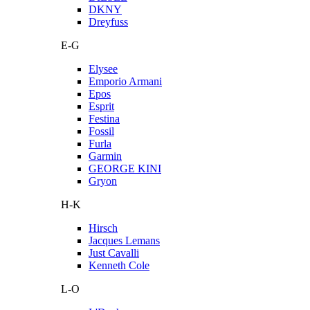
DKNY
Dreyfuss
E-G
Elysee
Emporio Armani
Epos
Esprit
Festina
Fossil
Furla
Garmin
GEORGE KINI
Gryon
H-K
Hirsch
Jacques Lemans
Just Cavalli
Kenneth Cole
L-O