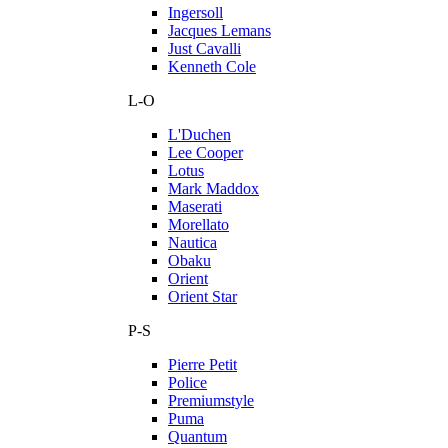
Ingersoll
Jacques Lemans
Just Cavalli
Kenneth Cole
L-O
L'Duchen
Lee Cooper
Lotus
Mark Maddox
Maserati
Morellato
Nautica
Obaku
Orient
Orient Star
P-S
Pierre Petit
Police
Premiumstyle
Puma
Quantum