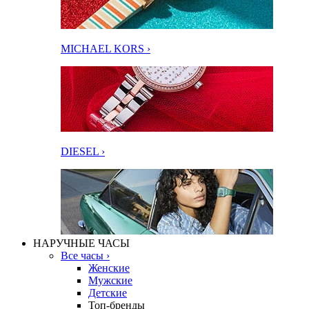
MICHAEL KORS ›
DIESEL ›
НАРУЧНЫЕ ЧАСЫ
Все часы ›
Женские
Мужские
Детские
Топ-бренды