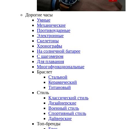
Дорогие часы
Умные
Механические
Противоударные
Электронные
Скелетоны
Хронографы
На солнечной батарее
С шагомером
Для плавания
Многофункциональные
Браслет
Стальной
Керамический
Титановый
Стиль
Классический стиль
Дизайнерские
Военный стиль
Спортивный стиль
Дайверские
Топ-бренды
Epos