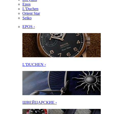
Epos
L'Duchen
Orient Star
Seiko
EPOS ›
L’DUCHEN ›
ШВЕЙЦАРСКИЕ ›