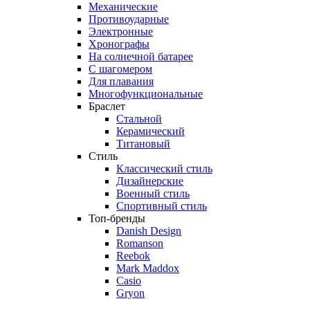
Механические
Противоударные
Электронные
Хронографы
На солнечной батарее
С шагомером
Для плавания
Многофункциональные
Браслет
Стальной
Керамический
Титановый
Стиль
Классический стиль
Дизайнерские
Военный стиль
Спортивный стиль
Топ-бренды
Danish Design
Romanson
Reebok
Mark Maddox
Casio
Gryon