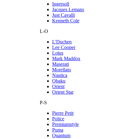
Ingersoll
Jacques Lemans
Just Cavalli
Kenneth Cole
L-O
L'Duchen
Lee Cooper
Lotus
Mark Maddox
Maserati
Morellato
Nautica
Obaku
Orient
Orient Star
P-S
Pierre Petit
Police
Premiumstyle
Puma
Quantum