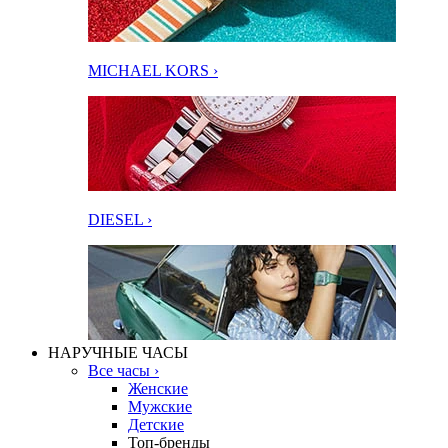
MICHAEL KORS ›
DIESEL ›
НАРУЧНЫЕ ЧАСЫ
Все часы ›
Женские
Мужские
Детские
Топ-бренды