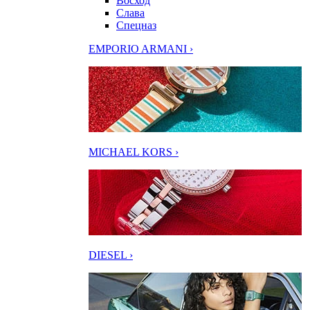
Восход
Слава
Спецназ
EMPORIO ARMANI ›
MICHAEL KORS ›
DIESEL ›