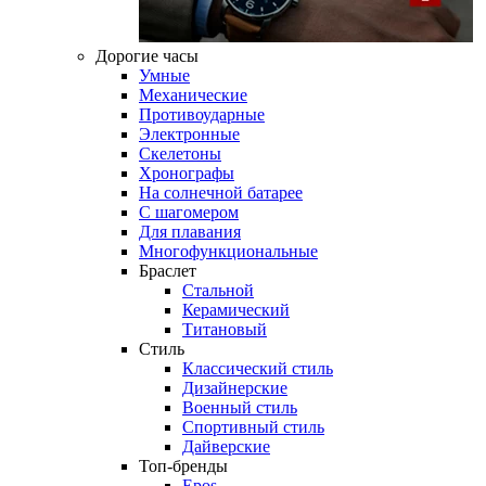
Дорогие часы
Умные
Механические
Противоударные
Электронные
Скелетоны
Хронографы
На солнечной батарее
С шагомером
Для плавания
Многофункциональные
Браслет
Стальной
Керамический
Титановый
Стиль
Классический стиль
Дизайнерские
Военный стиль
Спортивный стиль
Дайверские
Топ-бренды
Epos