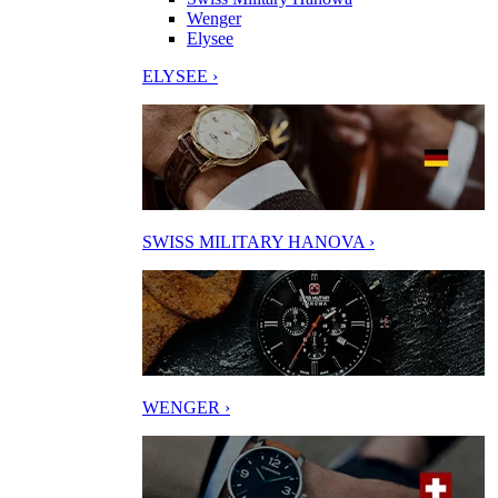
Wenger
Elysee
ELYSEE ›
SWISS MILITARY HANOVA ›
WENGER ›