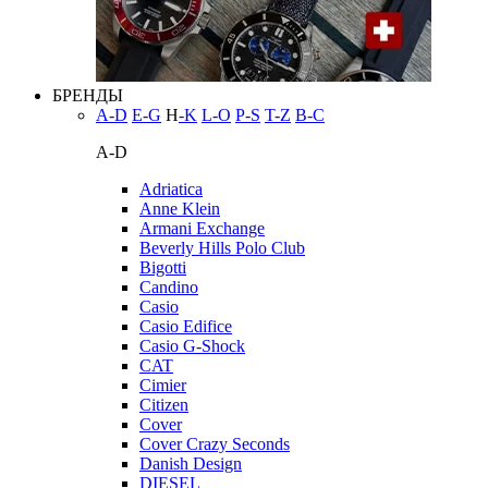
БРЕНДЫ
A-D
E-G
H
-K
L-O
P-S
T-Z
В-С
A-D
Adriatica
Anne Klein
Armani Exchange
Beverly Hills Polo Club
Bigotti
Candino
Casio
Casio Edifice
Casio G-Shock
CAT
Cimier
Citizen
Cover
Cover Crazy Seconds
Danish Design
DIESEL