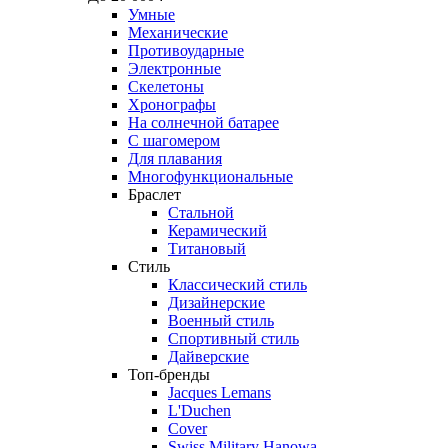
Умные
Механические
Противоударные
Электронные
Скелетоны
Хронографы
На солнечной батарее
С шагомером
Для плавания
Многофункциональные
Браслет
Стальной
Керамический
Титановый
Стиль
Классический стиль
Дизайнерские
Военный стиль
Спортивный стиль
Дайверские
Топ-бренды
Jacques Lemans
L'Duchen
Cover
Swiss Military Hanowa