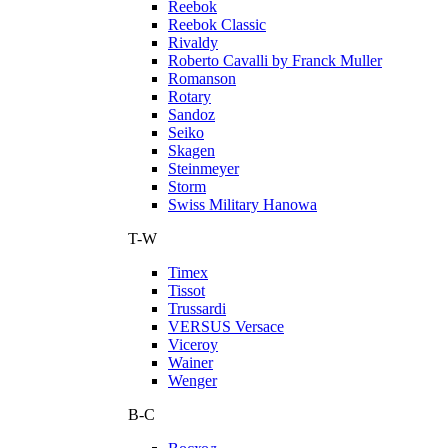
Reebok
Reebok Classic
Rivaldy
Roberto Cavalli by Franck Muller
Romanson
Rotary
Sandoz
Seiko
Skagen
Steinmeyer
Storm
Swiss Military Hanowa
T-W
Timex
Tissot
Trussardi
VERSUS Versace
Viceroy
Wainer
Wenger
В-С