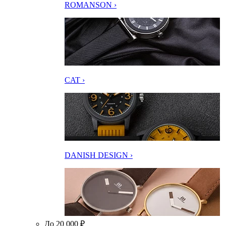
ROMANSON ›
CAT ›
DANISH DESIGN ›
До 20 000 ₽