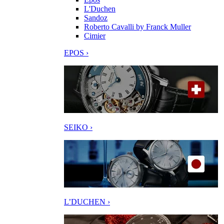
L'Duchen
Sandoz
Roberto Cavalli by Franck Muller
Cimier
EPOS ›
SEIKO ›
L’DUCHEN ›