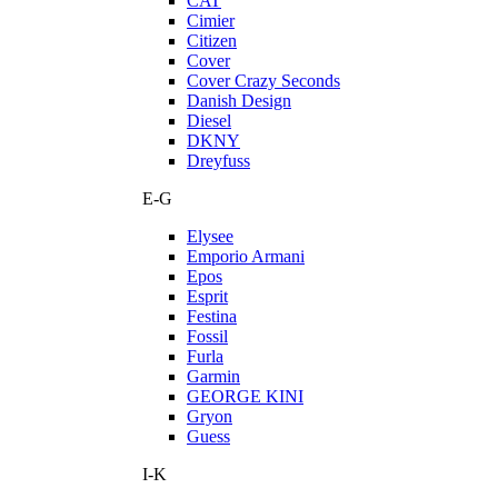
CAT
Cimier
Citizen
Cover
Cover Crazy Seconds
Danish Design
Diesel
DKNY
Dreyfuss
E-G
Elysee
Emporio Armani
Epos
Esprit
Festina
Fossil
Furla
Garmin
GEORGE KINI
Gryon
Guess
I-K