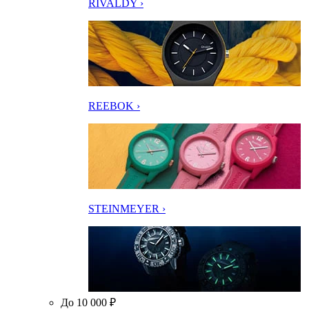
RIVALDY ›
REEBOK ›
STEINMEYER ›
До 10 000 ₽