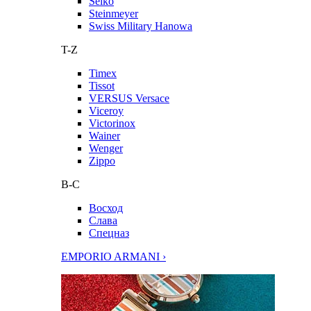
Seiko
Steinmeyer
Swiss Military Hanowa
T-Z
Timex
Tissot
VERSUS Versace
Viceroy
Victorinox
Wainer
Wenger
Zippo
В-С
Восход
Слава
Спецназ
EMPORIO ARMANI ›