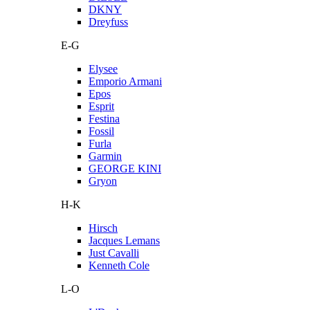
DKNY
Dreyfuss
E-G
Elysee
Emporio Armani
Epos
Esprit
Festina
Fossil
Furla
Garmin
GEORGE KINI
Gryon
H-K
Hirsch
Jacques Lemans
Just Cavalli
Kenneth Cole
L-O