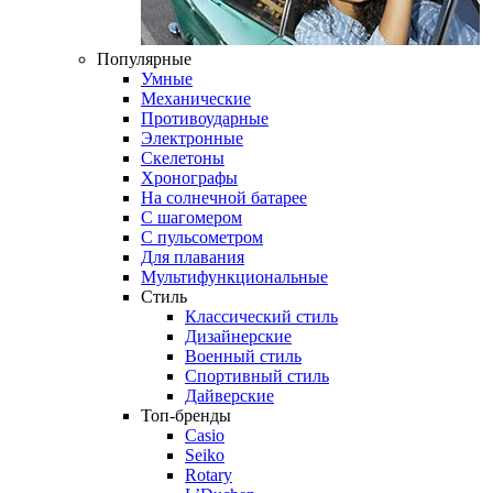
Популярные
Умные
Механические
Противоударные
Электронные
Скелетоны
Хронографы
На солнечной батарее
С шагомером
С пульсометром
Для плавания
Мультифункциональные
Стиль
Классический стиль
Дизайнерские
Военный стиль
Спортивный стиль
Дайверские
Топ-бренды
Casio
Seiko
Rotary