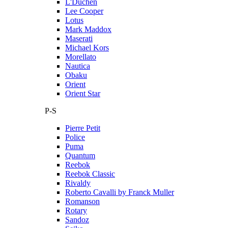
L'Duchen
Lee Cooper
Lotus
Mark Maddox
Maserati
Michael Kors
Morellato
Nautica
Obaku
Orient
Orient Star
P-S
Pierre Petit
Police
Puma
Quantum
Reebok
Reebok Classic
Rivaldy
Roberto Cavalli by Franck Muller
Romanson
Rotary
Sandoz