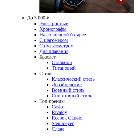
До 5 000 ₽
Электронные
Хронографы
На солнечной батарее
С шагомером
С пульсометром
Для плавания
Браслет
Стальной
Титановый
Стиль
Классический стиль
Дизайнерские
Военный стиль
Спортивный стиль
Топ-бренды
Casio
Rivaldy
Reebok Classic
Steinmeyer
Слава