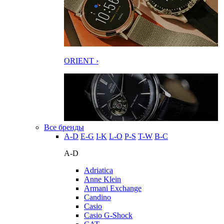
ORIENT ›
Все бренды
A-D
E-G
I-K
L-O
P-S
T-W
В-С
A-D
Adriatica
Anne Klein
Armani Exchange
Candino
Casio
Casio G-Shock