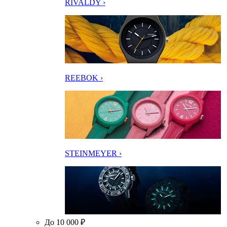
RIVALDY ›
REEBOK ›
STEINMEYER ›
До 10 000 ₽