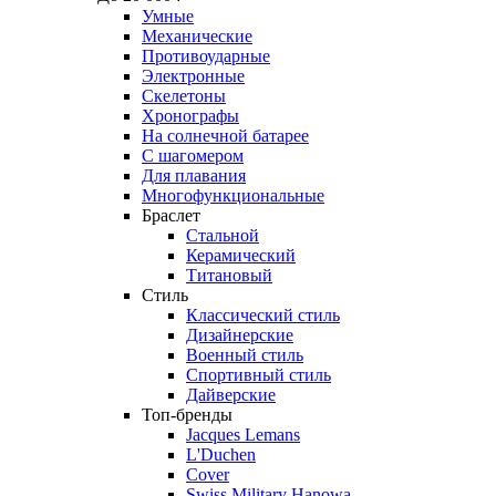
Умные
Механические
Противоударные
Электронные
Скелетоны
Хронографы
На солнечной батарее
С шагомером
Для плавания
Многофункциональные
Браслет
Стальной
Керамический
Титановый
Стиль
Классический стиль
Дизайнерские
Военный стиль
Спортивный стиль
Дайверские
Топ-бренды
Jacques Lemans
L'Duchen
Cover
Swiss Military Hanowa