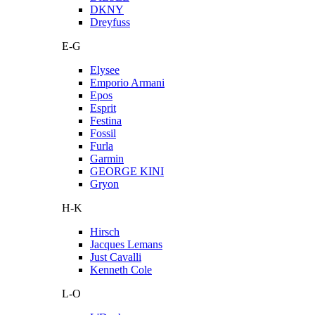
DKNY
Dreyfuss
E-G
Elysee
Emporio Armani
Epos
Esprit
Festina
Fossil
Furla
Garmin
GEORGE KINI
Gryon
H-K
Hirsch
Jacques Lemans
Just Cavalli
Kenneth Cole
L-O