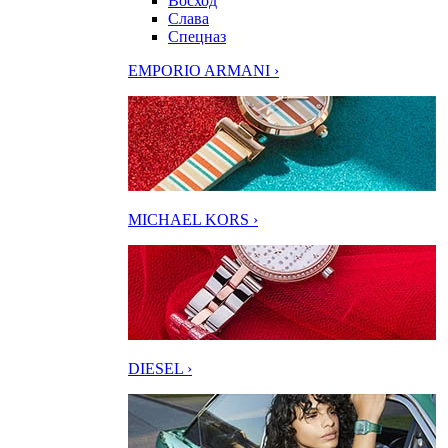
Восход
Слава
Спецназ
EMPORIO ARMANI ›
MICHAEL KORS ›
DIESEL ›