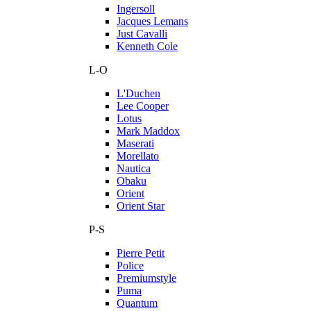
Ingersoll
Jacques Lemans
Just Cavalli
Kenneth Cole
L-O
L'Duchen
Lee Cooper
Lotus
Mark Maddox
Maserati
Morellato
Nautica
Obaku
Orient
Orient Star
P-S
Pierre Petit
Police
Premiumstyle
Puma
Quantum