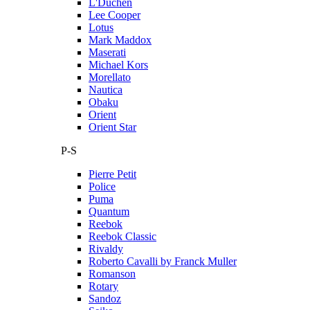
L'Duchen
Lee Cooper
Lotus
Mark Maddox
Maserati
Michael Kors
Morellato
Nautica
Obaku
Orient
Orient Star
P-S
Pierre Petit
Police
Puma
Quantum
Reebok
Reebok Classic
Rivaldy
Roberto Cavalli by Franck Muller
Romanson
Rotary
Sandoz