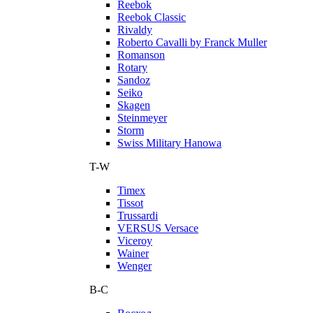
Reebok
Reebok Classic
Rivaldy
Roberto Cavalli by Franck Muller
Romanson
Rotary
Sandoz
Seiko
Skagen
Steinmeyer
Storm
Swiss Military Hanowa
T-W
Timex
Tissot
Trussardi
VERSUS Versace
Viceroy
Wainer
Wenger
В-С