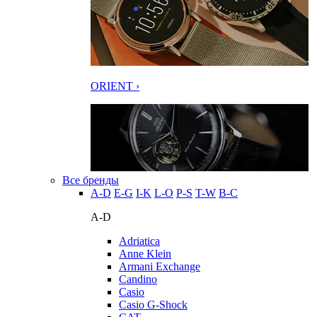
ORIENT ›
Все бренды
A-D
E-G
I-K
L-O
P-S
T-W
В-С
A-D
Adriatica
Anne Klein
Armani Exchange
Candino
Casio
Casio G-Shock