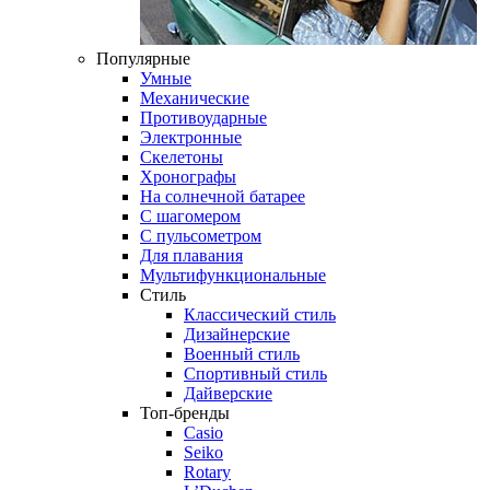
Популярные
Умные
Механические
Противоударные
Электронные
Скелетоны
Хронографы
На солнечной батарее
С шагомером
С пульсометром
Для плавания
Мультифункциональные
Стиль
Классический стиль
Дизайнерские
Военный стиль
Спортивный стиль
Дайверские
Топ-бренды
Casio
Seiko
Rotary