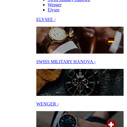
Wenger
Elysee
ELYSEE ›
SWISS MILITARY HANOVA ›
WENGER ›