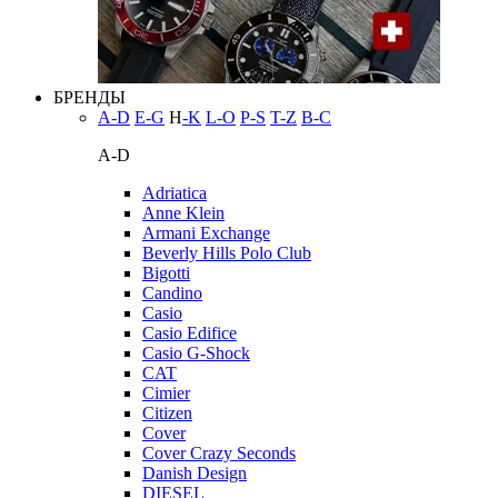
БРЕНДЫ
A-D
E-G
H
-K
L-O
P-S
T-Z
В-С
A-D
Adriatica
Anne Klein
Armani Exchange
Beverly Hills Polo Club
Bigotti
Candino
Casio
Casio Edifice
Casio G-Shock
CAT
Cimier
Citizen
Cover
Cover Crazy Seconds
Danish Design
DIESEL