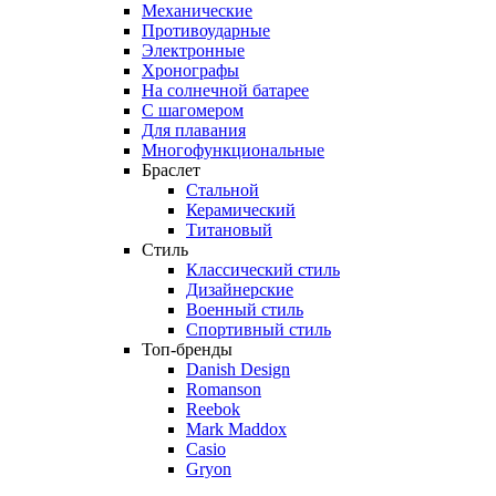
Механические
Противоударные
Электронные
Хронографы
На солнечной батарее
С шагомером
Для плавания
Многофункциональные
Браслет
Стальной
Керамический
Титановый
Стиль
Классический стиль
Дизайнерские
Военный стиль
Спортивный стиль
Топ-бренды
Danish Design
Romanson
Reebok
Mark Maddox
Casio
Gryon