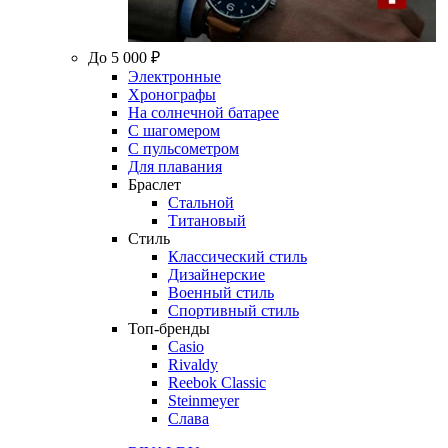
До 5 000 ₽
Электронные
Хронографы
На солнечной батарее
С шагомером
С пульсометром
Для плавания
Браслет
Стальной
Титановый
Стиль
Классический стиль
Дизайнерские
Военный стиль
Спортивный стиль
Топ-бренды
Casio
Rivaldy
Reebok Classic
Steinmeyer
Слава