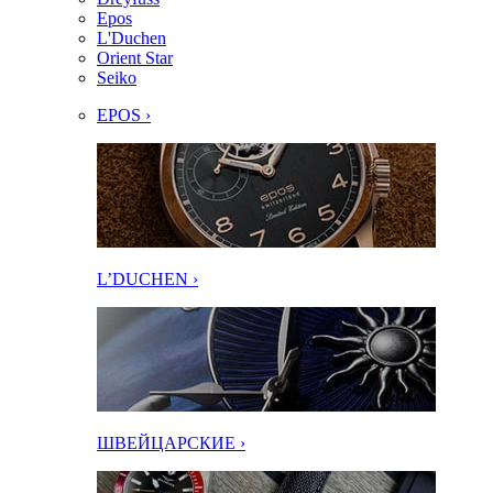
Epos
L'Duchen
Orient Star
Seiko
EPOS ›
L’DUCHEN ›
ШВЕЙЦАРСКИЕ ›