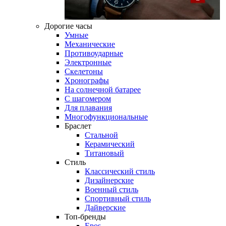
Дорогие часы
Умные
Механические
Противоударные
Электронные
Скелетоны
Хронографы
На солнечной батарее
С шагомером
Для плавания
Многофункциональные
Браслет
Стальной
Керамический
Титановый
Стиль
Классический стиль
Дизайнерские
Военный стиль
Спортивный стиль
Дайверские
Топ-бренды
Epos