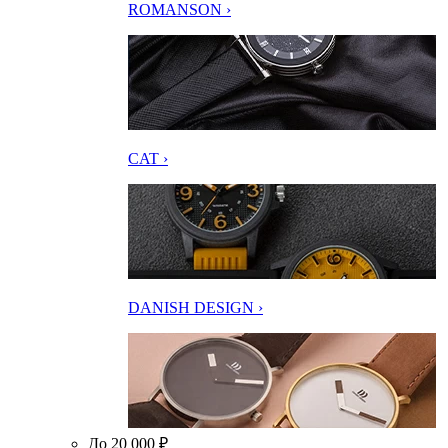
ROMANSON ›
CAT ›
DANISH DESIGN ›
До 20 000 ₽