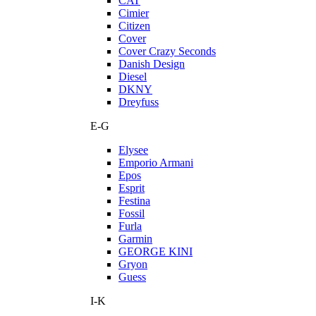
CAT
Cimier
Citizen
Cover
Cover Crazy Seconds
Danish Design
Diesel
DKNY
Dreyfuss
E-G
Elysee
Emporio Armani
Epos
Esprit
Festina
Fossil
Furla
Garmin
GEORGE KINI
Gryon
Guess
I-K