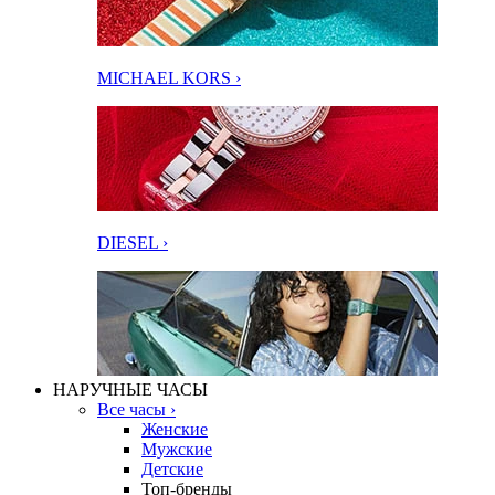
MICHAEL KORS ›
DIESEL ›
НАРУЧНЫЕ ЧАСЫ
Все часы ›
Женские
Мужские
Детские
Топ-бренды