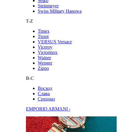
Seiko
Steinmeyer
Swiss Military Hanowa
T-Z
Timex
Tissot
VERSUS Versace
Viceroy
Victorinox
Wainer
Wenger
Zippo
В-С
Восход
Слава
Спецназ
EMPORIO ARMANI ›