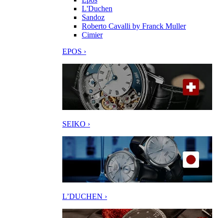
L'Duchen
Sandoz
Roberto Cavalli by Franck Muller
Cimier
EPOS ›
SEIKO ›
L’DUCHEN ›