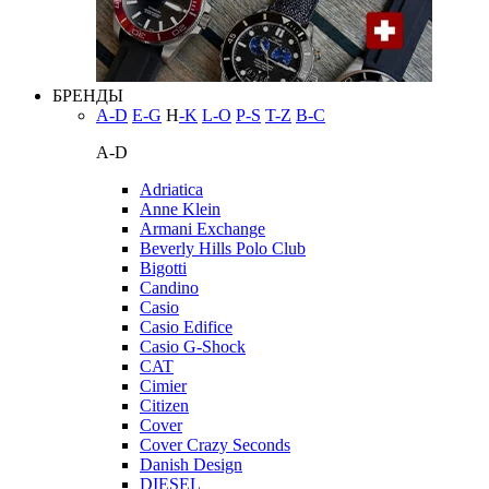
БРЕНДЫ
A-D
E-G
H
-K
L-O
P-S
T-Z
В-С
A-D
Adriatica
Anne Klein
Armani Exchange
Beverly Hills Polo Club
Bigotti
Candino
Casio
Casio Edifice
Casio G-Shock
CAT
Cimier
Citizen
Cover
Cover Crazy Seconds
Danish Design
DIESEL