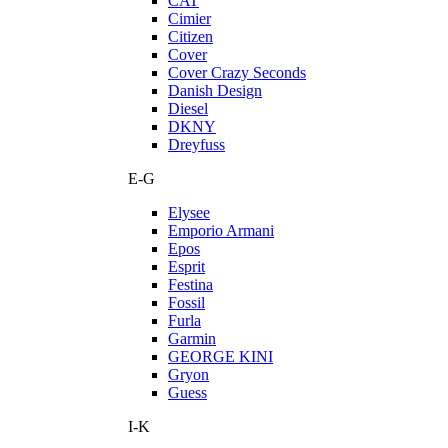
CAT
Cimier
Citizen
Cover
Cover Crazy Seconds
Danish Design
Diesel
DKNY
Dreyfuss
E-G
Elysee
Emporio Armani
Epos
Esprit
Festina
Fossil
Furla
Garmin
GEORGE KINI
Gryon
Guess
I-K