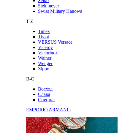
Seiko
Steinmeyer
Swiss Military Hanowa
T-Z
Timex
Tissot
VERSUS Versace
Viceroy
Victorinox
Wainer
Wenger
Zippo
В-С
Восход
Слава
Спецназ
EMPORIO ARMANI ›