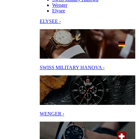
Wenger
Elysee
ELYSEE ›
SWISS MILITARY HANOVA ›
WENGER ›