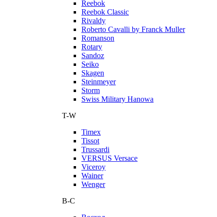
Reebok
Reebok Classic
Rivaldy
Roberto Cavalli by Franck Muller
Romanson
Rotary
Sandoz
Seiko
Skagen
Steinmeyer
Storm
Swiss Military Hanowa
T-W
Timex
Tissot
Trussardi
VERSUS Versace
Viceroy
Wainer
Wenger
В-С