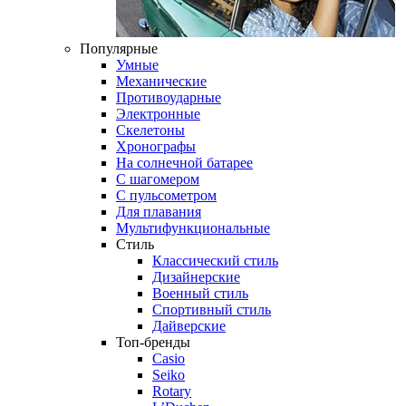
Популярные
Умные
Механические
Противоударные
Электронные
Скелетоны
Хронографы
На солнечной батарее
С шагомером
С пульсометром
Для плавания
Мультифункциональные
Стиль
Классический стиль
Дизайнерские
Военный стиль
Спортивный стиль
Дайверские
Топ-бренды
Casio
Seiko
Rotary