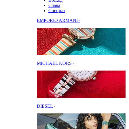
Восход
Слава
Спецназ
EMPORIO ARMANI ›
MICHAEL KORS ›
DIESEL ›