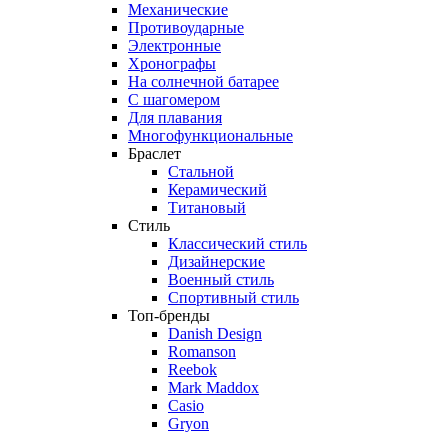
Механические
Противоударные
Электронные
Хронографы
На солнечной батарее
С шагомером
Для плавания
Многофункциональные
Браслет
Стальной
Керамический
Титановый
Стиль
Классический стиль
Дизайнерские
Военный стиль
Спортивный стиль
Топ-бренды
Danish Design
Romanson
Reebok
Mark Maddox
Casio
Gryon