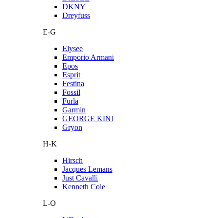
DKNY
Dreyfuss
E-G
Elysee
Emporio Armani
Epos
Esprit
Festina
Fossil
Furla
Garmin
GEORGE KINI
Gryon
H-K
Hirsch
Jacques Lemans
Just Cavalli
Kenneth Cole
L-O