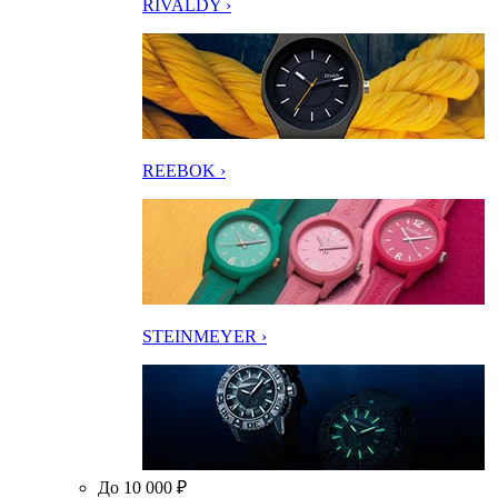
RIVALDY ›
REEBOK ›
STEINMEYER ›
До 10 000 ₽