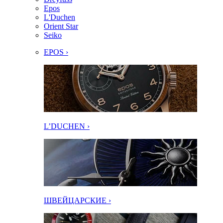
Epos
L'Duchen
Orient Star
Seiko
EPOS ›
L’DUCHEN ›
ШВЕЙЦАРСКИЕ ›