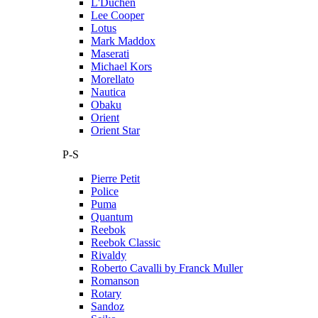
L'Duchen
Lee Cooper
Lotus
Mark Maddox
Maserati
Michael Kors
Morellato
Nautica
Obaku
Orient
Orient Star
P-S
Pierre Petit
Police
Puma
Quantum
Reebok
Reebok Classic
Rivaldy
Roberto Cavalli by Franck Muller
Romanson
Rotary
Sandoz