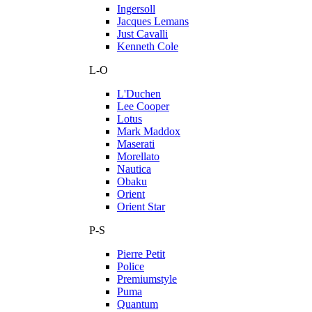
Ingersoll
Jacques Lemans
Just Cavalli
Kenneth Cole
L-O
L'Duchen
Lee Cooper
Lotus
Mark Maddox
Maserati
Morellato
Nautica
Obaku
Orient
Orient Star
P-S
Pierre Petit
Police
Premiumstyle
Puma
Quantum