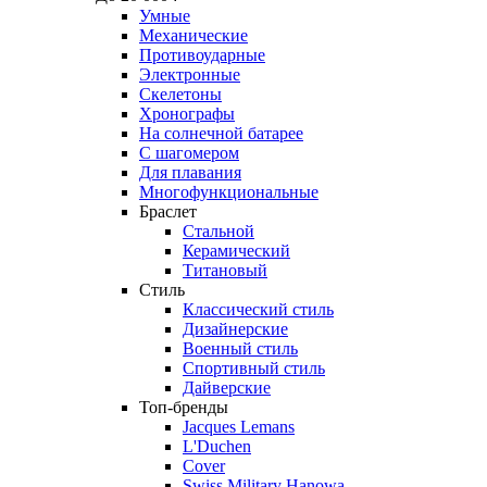
Умные
Механические
Противоударные
Электронные
Скелетоны
Хронографы
На солнечной батарее
С шагомером
Для плавания
Многофункциональные
Браслет
Стальной
Керамический
Титановый
Стиль
Классический стиль
Дизайнерские
Военный стиль
Спортивный стиль
Дайверские
Топ-бренды
Jacques Lemans
L'Duchen
Cover
Swiss Military Hanowa