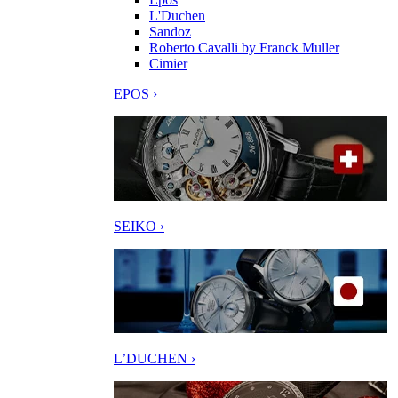
L'Duchen
Sandoz
Roberto Cavalli by Franck Muller
Cimier
EPOS ›
SEIKO ›
L’DUCHEN ›