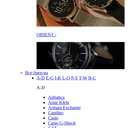
ORIENT ›
Все бренды
A-D
E-G
I-K
L-O
P-S
T-W
В-С
A-D
Adriatica
Anne Klein
Armani Exchange
Candino
Casio
Casio G-Shock