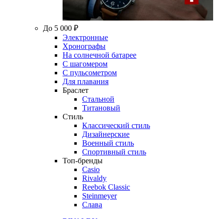
До 5 000 ₽
Электронные
Хронографы
На солнечной батарее
С шагомером
С пульсометром
Для плавания
Браслет
Стальной
Титановый
Стиль
Классический стиль
Дизайнерские
Военный стиль
Спортивный стиль
Топ-бренды
Casio
Rivaldy
Reebok Classic
Steinmeyer
Слава