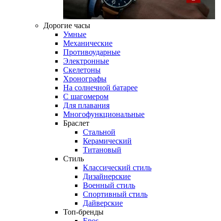
Дорогие часы
Умные
Механические
Противоударные
Электронные
Скелетоны
Хронографы
На солнечной батарее
С шагомером
Для плавания
Многофункциональные
Браслет
Стальной
Керамический
Титановый
Стиль
Классический стиль
Дизайнерские
Военный стиль
Спортивный стиль
Дайверские
Топ-бренды
Epos