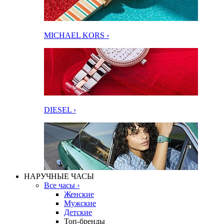
MICHAEL KORS ›
DIESEL ›
НАРУЧНЫЕ ЧАСЫ
Все часы ›
Женские
Мужские
Детские
Топ-бренды