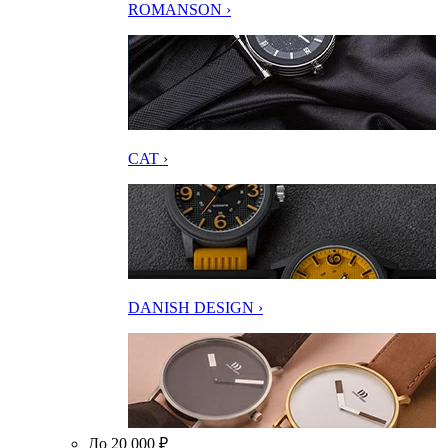
ROMANSON ›
CAT ›
DANISH DESIGN ›
До 20 000 ₽