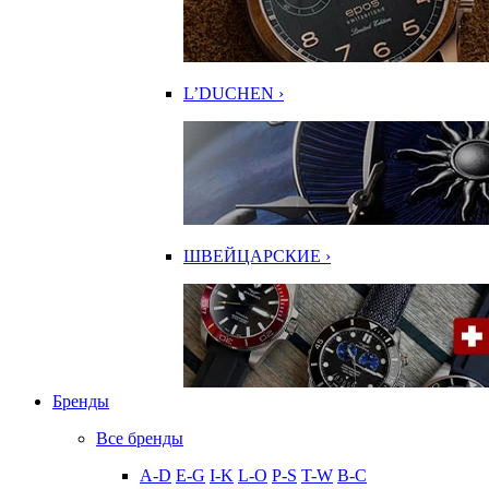
L’DUCHEN ›
ШВЕЙЦАРСКИЕ ›
Бренды
Все бренды
A-D
E-G
I-K
L-O
P-S
T-W
В-С