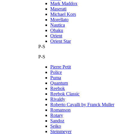
Mark Maddox
Maserati
Michael Kors
Morellato
Nautica
Obaku
Orient
Orient Star
P-S
P-S
Pierre Petit
Police
Puma
Quantum
Reebok
Reebok Classic
Rivaldy
Roberto Cavalli by Franck Muller
Romanson
Rotary
Sandoz
Seiko
Steinmeyer