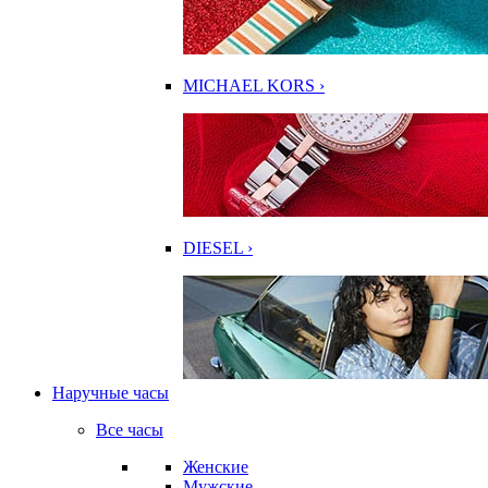
MICHAEL KORS ›
DIESEL ›
Наручные часы
Все часы
Женские
Мужские