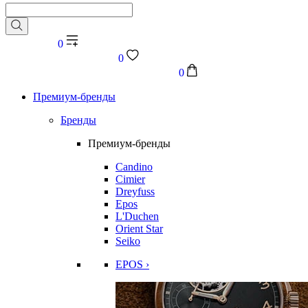
0
0
0
Премиум-бренды
Бренды
Премиум-бренды
Candino
Cimier
Dreyfuss
Epos
L'Duchen
Orient Star
Seiko
EPOS ›