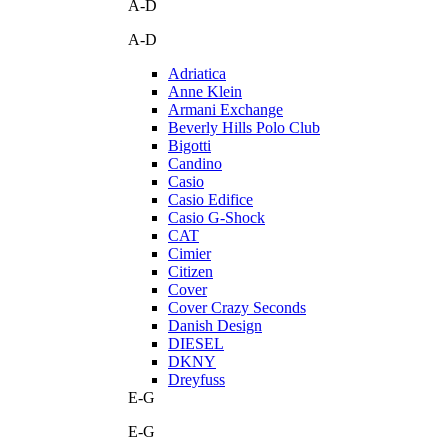
A-D
A-D
Adriatica
Anne Klein
Armani Exchange
Beverly Hills Polo Club
Bigotti
Candino
Casio
Casio Edifice
Casio G-Shock
CAT
Cimier
Citizen
Cover
Cover Crazy Seconds
Danish Design
DIESEL
DKNY
Dreyfuss
E-G
E-G