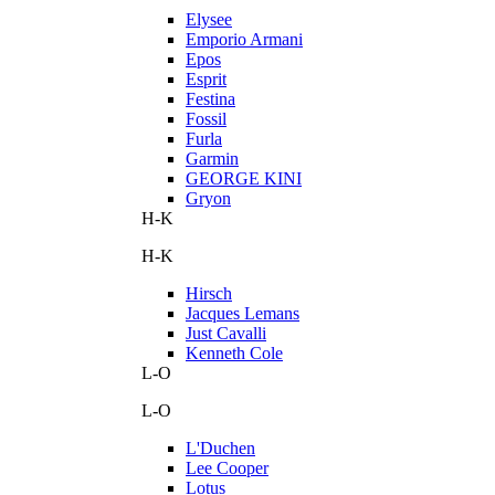
Elysee
Emporio Armani
Epos
Esprit
Festina
Fossil
Furla
Garmin
GEORGE KINI
Gryon
H-K
H-K
Hirsch
Jacques Lemans
Just Cavalli
Kenneth Cole
L-O
L-O
L'Duchen
Lee Cooper
Lotus