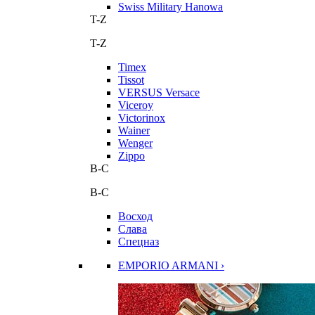
Swiss Military Hanowa
T-Z
T-Z
Timex
Tissot
VERSUS Versace
Viceroy
Victorinox
Wainer
Wenger
Zippo
В-С
В-С
Восход
Слава
Спецназ
EMPORIO ARMANI ›