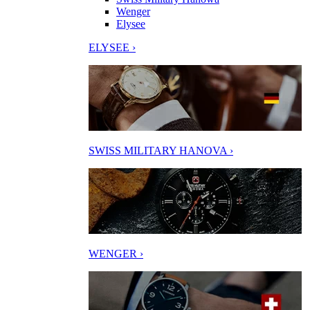
Wenger
Elysee
ELYSEE ›
SWISS MILITARY HANOVA ›
WENGER ›