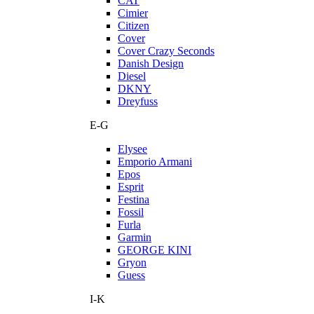
CAT
Cimier
Citizen
Cover
Cover Crazy Seconds
Danish Design
Diesel
DKNY
Dreyfuss
E-G
Elysee
Emporio Armani
Epos
Esprit
Festina
Fossil
Furla
Garmin
GEORGE KINI
Gryon
Guess
I-K