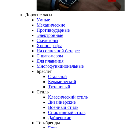
Дорогие часы
Умные
Механические
Противоударные
Электронные
Скелетоны
Хронографы
На солнечной батарее
С шагомером
Для плавания
Многофункциональные
Браслет
Стальной
Керамический
Титановый
Стиль
Классический стиль
Дизайнерские
Военный стиль
Спортивный стиль
Дайверские
Топ-бренды
Epos