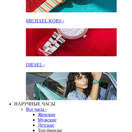
MICHAEL KORS ›
DIESEL ›
НАРУЧНЫЕ ЧАСЫ
Все часы ›
Женские
Мужские
Детские
Топ-бренды