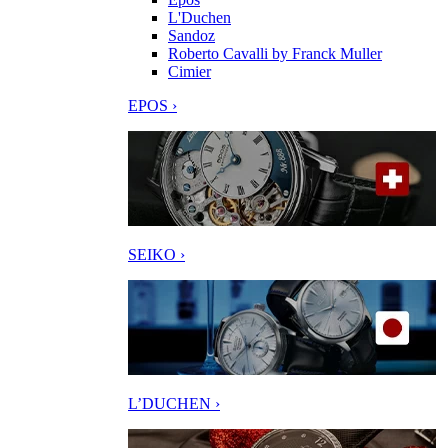
L'Duchen
Sandoz
Roberto Cavalli by Franck Muller
Cimier
EPOS ›
SEIKO ›
L’DUCHEN ›