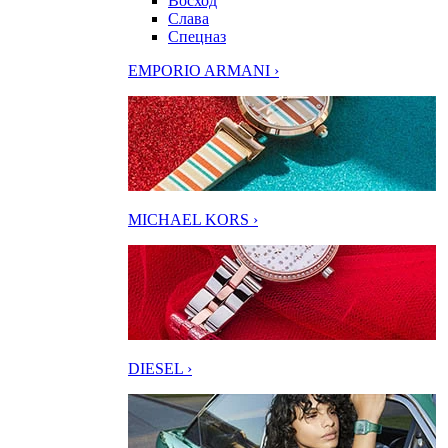
Восход
Слава
Спецназ
EMPORIO ARMANI ›
MICHAEL KORS ›
DIESEL ›