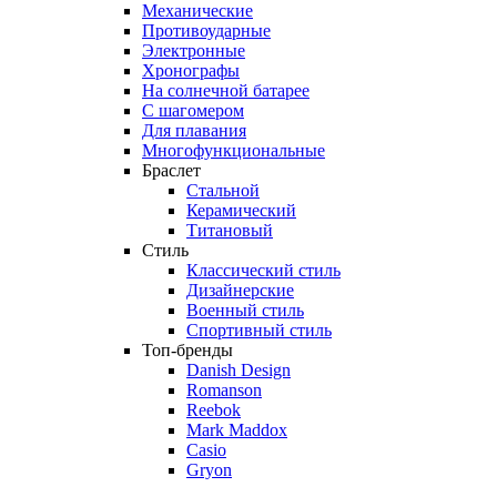
Механические
Противоударные
Электронные
Хронографы
На солнечной батарее
С шагомером
Для плавания
Многофункциональные
Браслет
Стальной
Керамический
Титановый
Стиль
Классический стиль
Дизайнерские
Военный стиль
Спортивный стиль
Топ-бренды
Danish Design
Romanson
Reebok
Mark Maddox
Casio
Gryon