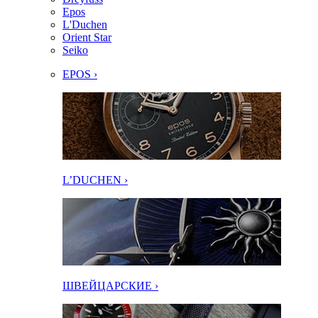
Epos
L'Duchen
Orient Star
Seiko
EPOS ›
L’DUCHEN ›
ШВЕЙЦАРСКИЕ ›