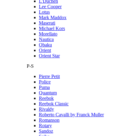
L'Duchen
Lee Cooper
Lotus
Mark Maddox
Maserati
Michael Kors
Morellato
Nautica
Obaku
Orient
Orient Star
P-S
Pierre Petit
Police
Puma
Quantum
Reebok
Reebok Classic
Rivaldy
Roberto Cavalli by Franck Muller
Romanson
Rotary
Sandoz