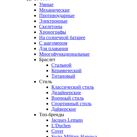
Умные
Механические
Противоударные
Электронные
Скелетоны
Хронографы
На солнечной батарее
С шагомером
Для плавания
Многофункциональные
Браслет
Стальной
Керамический
Титановый
Стиль
Классический стиль
Дизайнерские
Военный стиль
Спортивный стиль
Дайверские
Топ-бренды
Jacques Lemans
L'Duchen
Cover
Swiss Military Hanowa