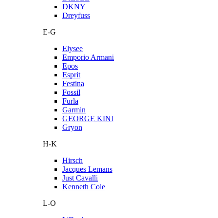
DKNY
Dreyfuss
E-G
Elysee
Emporio Armani
Epos
Esprit
Festina
Fossil
Furla
Garmin
GEORGE KINI
Gryon
H-K
Hirsch
Jacques Lemans
Just Cavalli
Kenneth Cole
L-O