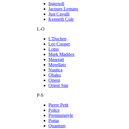
Ingersoll
Jacques Lemans
Just Cavalli
Kenneth Cole
L-O
L'Duchen
Lee Cooper
Lotus
Mark Maddox
Maserati
Morellato
Nautica
Obaku
Orient
Orient Star
P-S
Pierre Petit
Police
Premiumstyle
Puma
Quantum