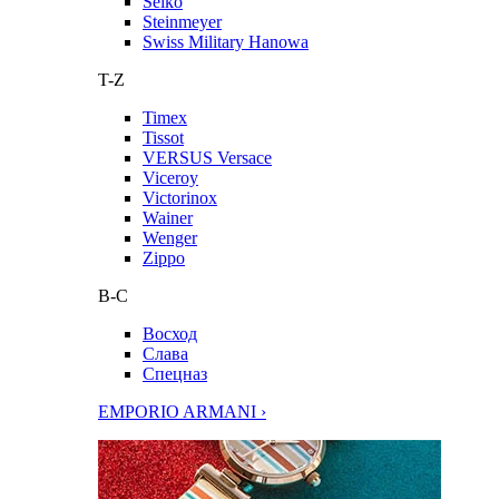
Seiko
Steinmeyer
Swiss Military Hanowa
T-Z
Timex
Tissot
VERSUS Versace
Viceroy
Victorinox
Wainer
Wenger
Zippo
В-С
Восход
Слава
Спецназ
EMPORIO ARMANI ›