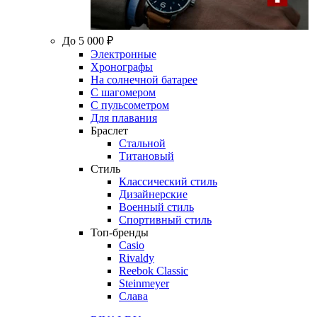
До 5 000 ₽
Электронные
Хронографы
На солнечной батарее
С шагомером
С пульсометром
Для плавания
Браслет
Стальной
Титановый
Стиль
Классический стиль
Дизайнерские
Военный стиль
Спортивный стиль
Топ-бренды
Casio
Rivaldy
Reebok Classic
Steinmeyer
Слава