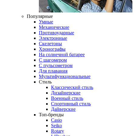
Популярные
Умные
Механические
Противоударные
Электронные
Скелетоны
Хронографы
На солнечной батарее
С шагомером
С пульсометром
Для плавания
Мультифункциональные
Стиль
Классический стиль
Дизайнерские
Военный стиль
Спортивный стиль
Дайверские
Топ-бренды
Casio
Seiko
Rotary