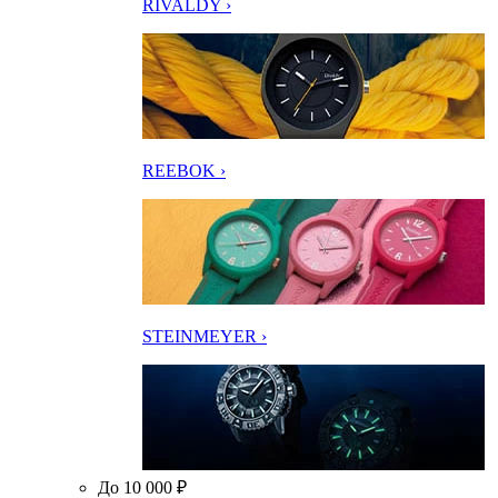
RIVALDY ›
REEBOK ›
STEINMEYER ›
До 10 000 ₽