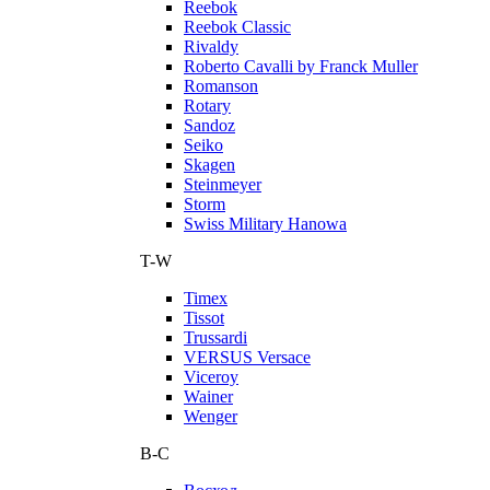
Reebok
Reebok Classic
Rivaldy
Roberto Cavalli by Franck Muller
Romanson
Rotary
Sandoz
Seiko
Skagen
Steinmeyer
Storm
Swiss Military Hanowa
T-W
Timex
Tissot
Trussardi
VERSUS Versace
Viceroy
Wainer
Wenger
В-С