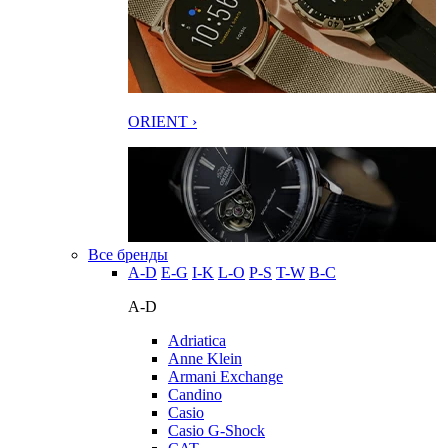
ORIENT ›
Все бренды
A-D
E-G
I-K
L-O
P-S
T-W
В-С
A-D
Adriatica
Anne Klein
Armani Exchange
Candino
Casio
Casio G-Shock