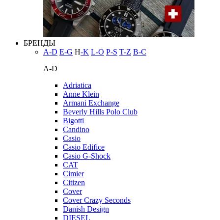
БРЕНДЫ
A-D
E-G
H
-K
L-O
P-S
T-Z
В-С
A-D
Adriatica
Anne Klein
Armani Exchange
Beverly Hills Polo Club
Bigotti
Candino
Casio
Casio Edifice
Casio G-Shock
CAT
Cimier
Citizen
Cover
Cover Crazy Seconds
Danish Design
DIESEL