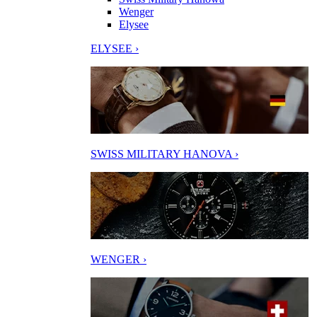
Wenger
Elysee
ELYSEE ›
SWISS MILITARY HANOVA ›
WENGER ›