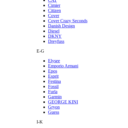
CAT
Cimier
Citizen
Cover
Cover Crazy Seconds
Danish Design
Diesel
DKNY
Dreyfuss
E-G
Elysee
Emporio Armani
Epos
Esprit
Festina
Fossil
Furla
Garmin
GEORGE KINI
Gryon
Guess
I-K