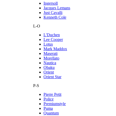
Ingersoll
Jacques Lemans
Just Cavalli
Kenneth Cole
L-O
L'Duchen
Lee Cooper
Lotus
Mark Maddox
Maserati
Morellato
Nautica
Obaku
Orient
Orient Star
P-S
Pierre Petit
Police
Premiumstyle
Puma
Quantum