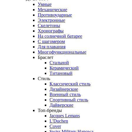
Умные
Механические
Противоударные
Электронные
Скелетоны
Хронографы
На солнечной батарее
С шагомером
Для плавания
Многофункциональные
Браслет
Стальной
Керамический
Титановый
Стиль
Классический стиль
Дизайнерские
Военный стиль
Спортивный стиль
Дайверские
Топ-бренды
Jacques Lemans
L'Duchen
Cover
Swiss Military Hanowa