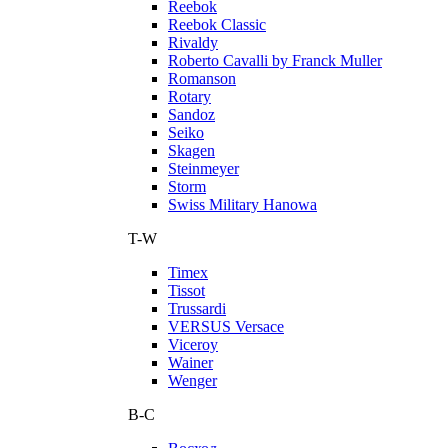
Reebok
Reebok Classic
Rivaldy
Roberto Cavalli by Franck Muller
Romanson
Rotary
Sandoz
Seiko
Skagen
Steinmeyer
Storm
Swiss Military Hanowa
T-W
Timex
Tissot
Trussardi
VERSUS Versace
Viceroy
Wainer
Wenger
В-С