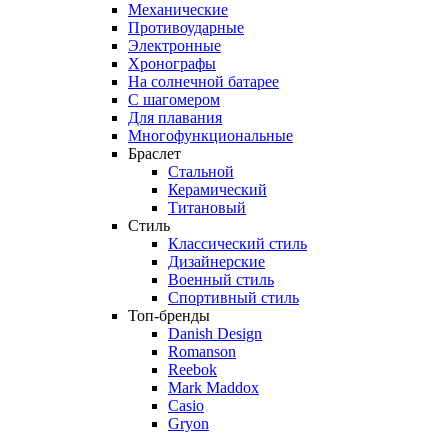
Механические
Противоударные
Электронные
Хронографы
На солнечной батарее
С шагомером
Для плавания
Многофункциональные
Браслет
Стальной
Керамический
Титановый
Стиль
Классический стиль
Дизайнерские
Военный стиль
Спортивный стиль
Топ-бренды
Danish Design
Romanson
Reebok
Mark Maddox
Casio
Gryon