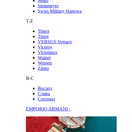
Seiko
Steinmeyer
Swiss Military Hanowa
T-Z
Timex
Tissot
VERSUS Versace
Viceroy
Victorinox
Wainer
Wenger
Zippo
В-С
Восход
Слава
Спецназ
EMPORIO ARMANI ›