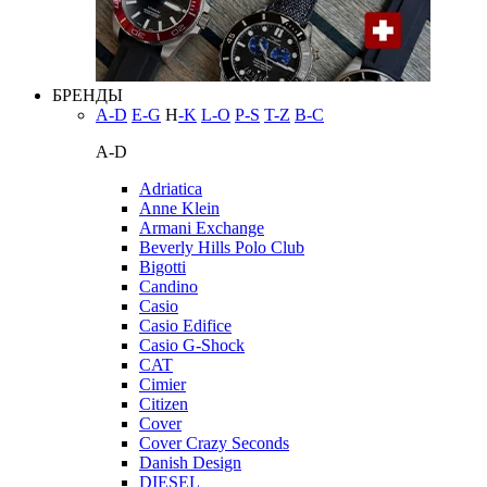
БРЕНДЫ
A-D
E-G
H
-K
L-O
P-S
T-Z
В-С
A-D
Adriatica
Anne Klein
Armani Exchange
Beverly Hills Polo Club
Bigotti
Candino
Casio
Casio Edifice
Casio G-Shock
CAT
Cimier
Citizen
Cover
Cover Crazy Seconds
Danish Design
DIESEL