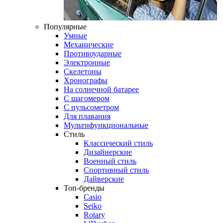
Популярные
Умные
Механические
Противоударные
Электронные
Скелетоны
Хронографы
На солнечной батарее
С шагомером
С пульсометром
Для плавания
Мультифункциональные
Стиль
Классический стиль
Дизайнерские
Военный стиль
Спортивный стиль
Дайверские
Топ-бренды
Casio
Seiko
Rotary