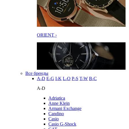
ORIENT ›
Все бренды
A-D
E-G
I-K
L-O
P-S
T-W
В-С
A-D
Adriatica
Anne Klein
Armani Exchange
Candino
Casio
Casio G-Shock