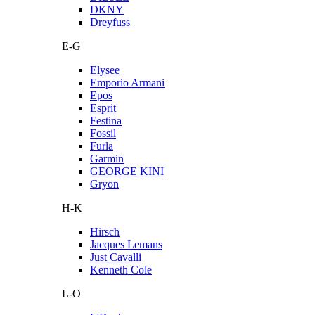
DKNY
Dreyfuss
E-G
Elysee
Emporio Armani
Epos
Esprit
Festina
Fossil
Furla
Garmin
GEORGE KINI
Gryon
H-K
Hirsch
Jacques Lemans
Just Cavalli
Kenneth Cole
L-O