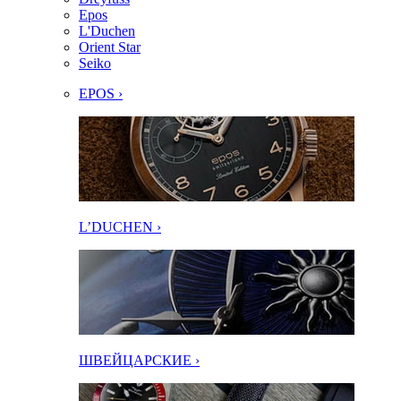
Epos
L'Duchen
Orient Star
Seiko
EPOS ›
L’DUCHEN ›
ШВЕЙЦАРСКИЕ ›