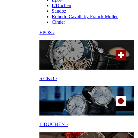
L'Duchen
Sandoz
Roberto Cavalli by Franck Muller
Cimier
EPOS ›
SEIKO ›
L’DUCHEN ›