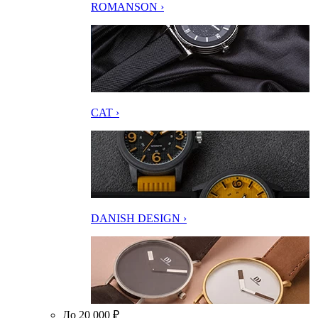
ROMANSON ›
CAT ›
DANISH DESIGN ›
До 20 000 ₽