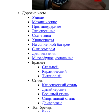
Дорогие часы
Умные
Механические
Противоударные
Электронные
Скелетоны
Хронографы
На солнечной батарее
С шагомером
Для плавания
Многофункциональные
Браслет
Стальной
Керамический
Титановый
Стиль
Классический стиль
Дизайнерские
Военный стиль
Спортивный стиль
Дайверские
Топ-бренды
Epos