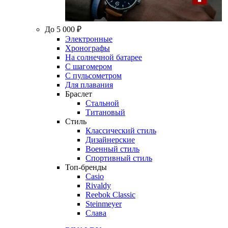
До 5 000 ₽
Электронные
Хронографы
На солнечной батарее
С шагомером
С пульсометром
Для плавания
Браслет
Стальной
Титановый
Стиль
Классический стиль
Дизайнерские
Военный стиль
Спортивный стиль
Топ-бренды
Casio
Rivaldy
Reebok Classic
Steinmeyer
Слава