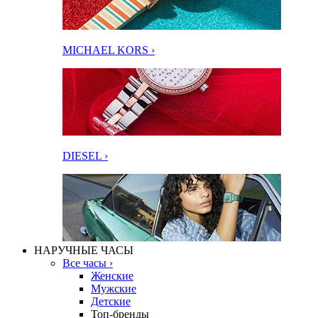
MICHAEL KORS ›
DIESEL ›
НАРУЧНЫЕ ЧАСЫ
Все часы ›
Женские
Мужские
Детские
Топ-бренды