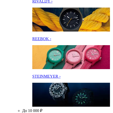
RIVALDY ›
REEBOK ›
STEINMEYER ›
До 10 000 ₽