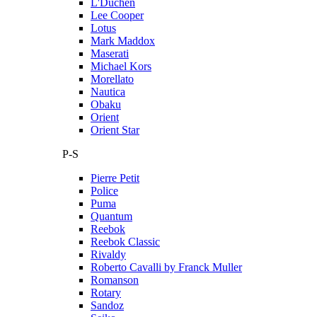
L'Duchen
Lee Cooper
Lotus
Mark Maddox
Maserati
Michael Kors
Morellato
Nautica
Obaku
Orient
Orient Star
P-S
Pierre Petit
Police
Puma
Quantum
Reebok
Reebok Classic
Rivaldy
Roberto Cavalli by Franck Muller
Romanson
Rotary
Sandoz