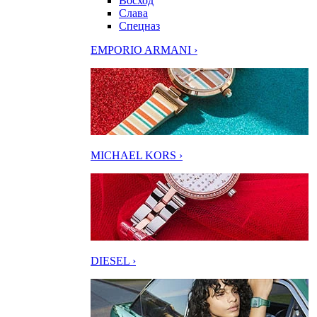
Восход
Слава
Спецназ
EMPORIO ARMANI ›
MICHAEL KORS ›
DIESEL ›