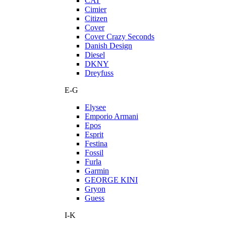
CAT
Cimier
Citizen
Cover
Cover Crazy Seconds
Danish Design
Diesel
DKNY
Dreyfuss
E-G
Elysee
Emporio Armani
Epos
Esprit
Festina
Fossil
Furla
Garmin
GEORGE KINI
Gryon
Guess
I-K