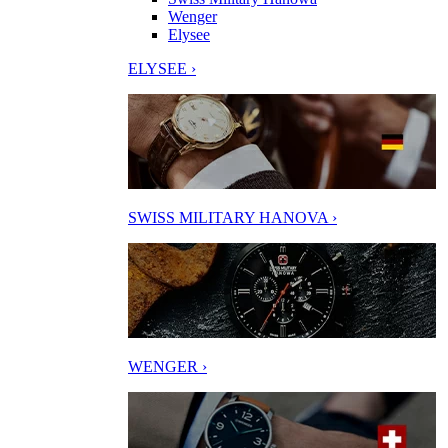
Wenger
Elysee
ELYSEE ›
SWISS MILITARY HANOVA ›
WENGER ›