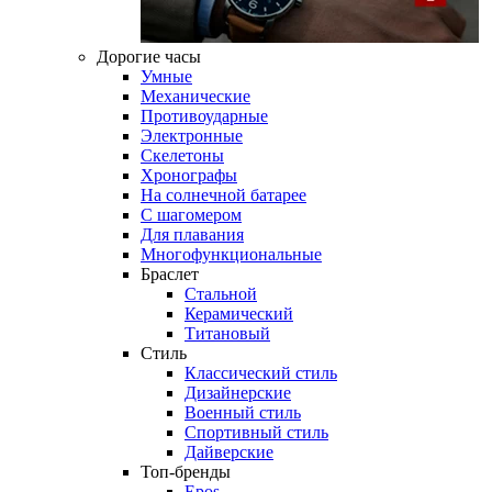
Дорогие часы
Умные
Механические
Противоударные
Электронные
Скелетоны
Хронографы
На солнечной батарее
С шагомером
Для плавания
Многофункциональные
Браслет
Стальной
Керамический
Титановый
Стиль
Классический стиль
Дизайнерские
Военный стиль
Спортивный стиль
Дайверские
Топ-бренды
Epos