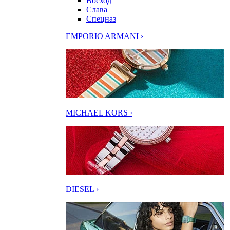
Восход
Слава
Спецназ
EMPORIO ARMANI ›
MICHAEL KORS ›
DIESEL ›