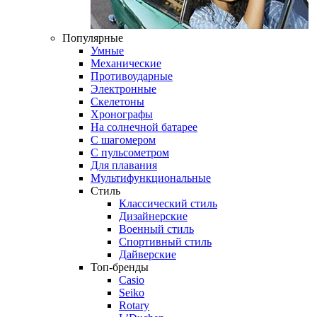
Популярные
Умные
Механические
Противоударные
Электронные
Скелетоны
Хронографы
На солнечной батарее
С шагомером
С пульсометром
Для плавания
Мультифункциональные
Стиль
Классический стиль
Дизайнерские
Военный стиль
Спортивный стиль
Дайверские
Топ-бренды
Casio
Seiko
Rotary