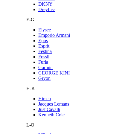
DKNY
Dreyfuss
E-G
Elysee
Emporio Armani
Epos
Esprit
Festina
Fossil
Furla
Garmin
GEORGE KINI
Gryon
H-K
Hirsch
Jacques Lemans
Just Cavalli
Kenneth Cole
L-O