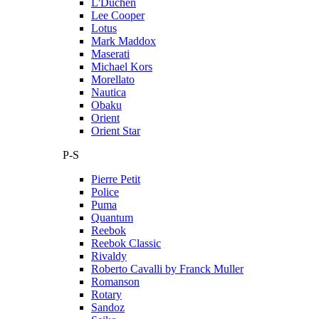
L'Duchen
Lee Cooper
Lotus
Mark Maddox
Maserati
Michael Kors
Morellato
Nautica
Obaku
Orient
Orient Star
P-S
Pierre Petit
Police
Puma
Quantum
Reebok
Reebok Classic
Rivaldy
Roberto Cavalli by Franck Muller
Romanson
Rotary
Sandoz