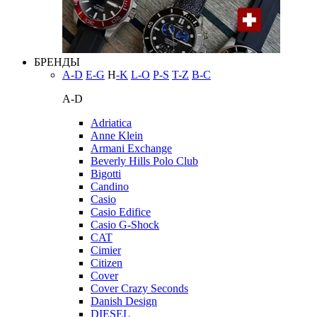
БРЕНДЫ
A-D
E-G
H
-K
L-O
P-S
T-Z
В-С
A-D
Adriatica
Anne Klein
Armani Exchange
Beverly Hills Polo Club
Bigotti
Candino
Casio
Casio Edifice
Casio G-Shock
CAT
Cimier
Citizen
Cover
Cover Crazy Seconds
Danish Design
DIESEL