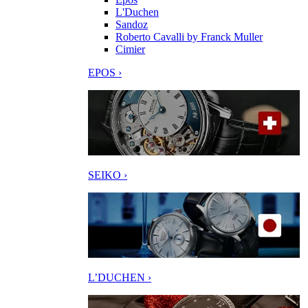
L'Duchen
Sandoz
Roberto Cavalli by Franck Muller
Cimier
EPOS ›
SEIKO ›
L’DUCHEN ›