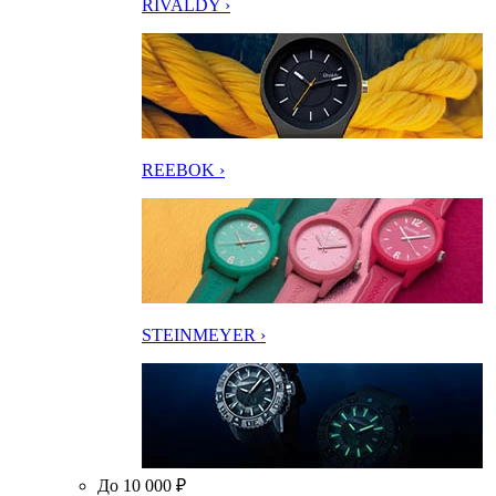
RIVALDY ›
REEBOK ›
STEINMEYER ›
До 10 000 ₽