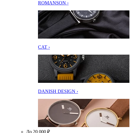
ROMANSON ›
CAT ›
DANISH DESIGN ›
До 20 000 ₽