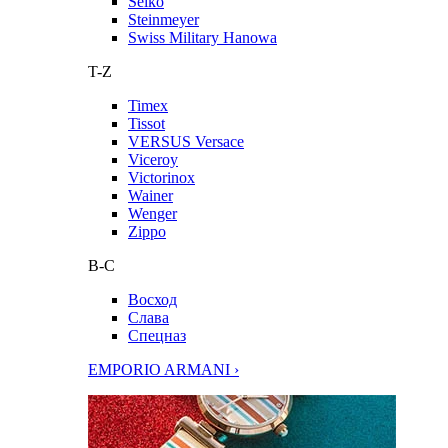
Seiko
Steinmeyer
Swiss Military Hanowa
T-Z
Timex
Tissot
VERSUS Versace
Viceroy
Victorinox
Wainer
Wenger
Zippo
В-С
Восход
Слава
Спецназ
EMPORIO ARMANI ›