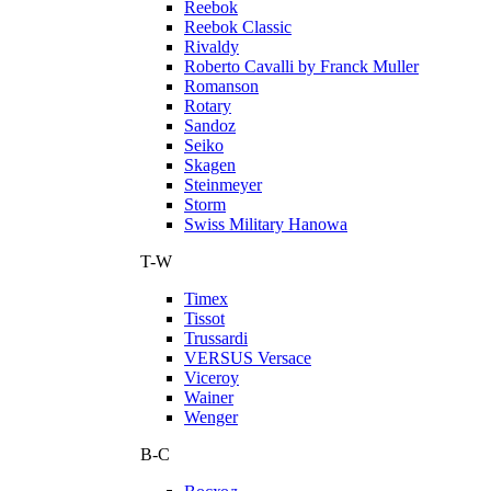
Reebok
Reebok Classic
Rivaldy
Roberto Cavalli by Franck Muller
Romanson
Rotary
Sandoz
Seiko
Skagen
Steinmeyer
Storm
Swiss Military Hanowa
T-W
Timex
Tissot
Trussardi
VERSUS Versace
Viceroy
Wainer
Wenger
В-С