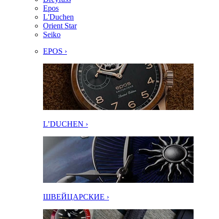
Epos
L'Duchen
Orient Star
Seiko
EPOS ›
L’DUCHEN ›
ШВЕЙЦАРСКИЕ ›