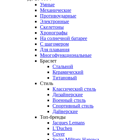
Умные
Механические
Противоударные
Электронные
Скелетоны
Хронографы
На солнечной батарее
С шагомером
Для плавания
Многофункциональные
Браслет
Стальной
Керамический
Титановый
Стиль
Классический стиль
Дизайнерские
Военный стиль
Спортивный стиль
Дайверские
Топ-бренды
Jacques Lemans
L'Duchen
Cover
Swiss Military Hanowa