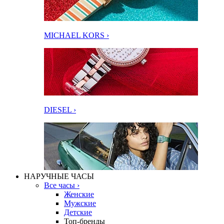
MICHAEL KORS ›
DIESEL ›
НАРУЧНЫЕ ЧАСЫ
Все часы ›
Женские
Мужские
Детские
Топ-бренды