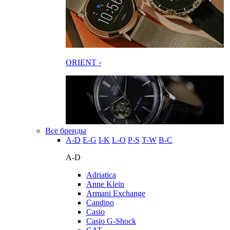
ORIENT ›
Все бренды
A-D
E-G
I-K
L-O
P-S
T-W
В-С
A-D
Adriatica
Anne Klein
Armani Exchange
Candino
Casio
Casio G-Shock