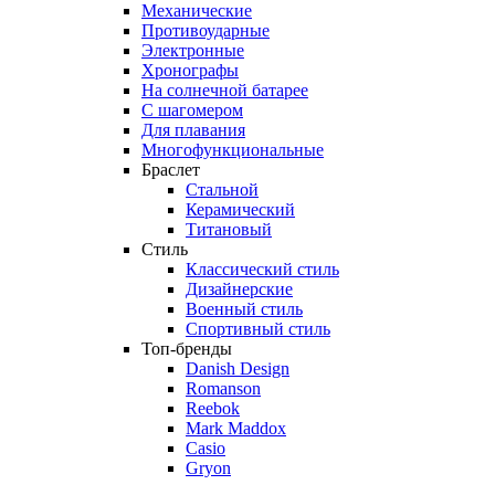
Механические
Противоударные
Электронные
Хронографы
На солнечной батарее
С шагомером
Для плавания
Многофункциональные
Браслет
Стальной
Керамический
Титановый
Стиль
Классический стиль
Дизайнерские
Военный стиль
Спортивный стиль
Топ-бренды
Danish Design
Romanson
Reebok
Mark Maddox
Casio
Gryon