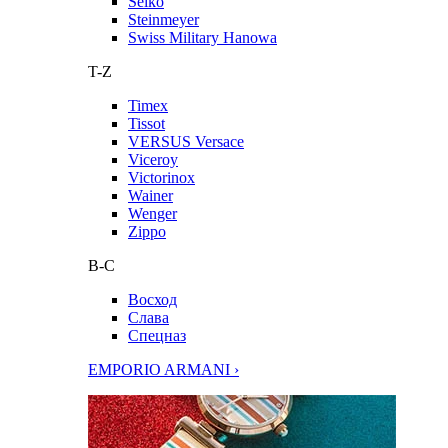
Seiko
Steinmeyer
Swiss Military Hanowa
T-Z
Timex
Tissot
VERSUS Versace
Viceroy
Victorinox
Wainer
Wenger
Zippo
В-С
Восход
Слава
Спецназ
EMPORIO ARMANI ›