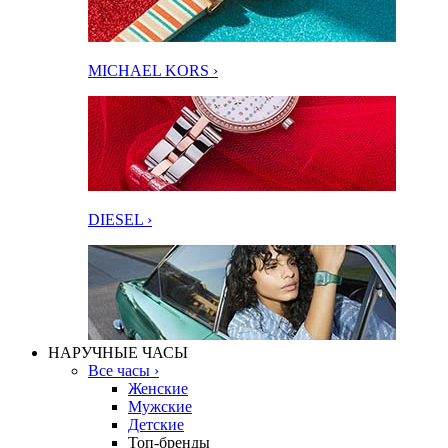
MICHAEL KORS ›
DIESEL ›
НАРУЧНЫЕ ЧАСЫ
Все часы ›
Женские
Мужские
Детские
Топ-бренды