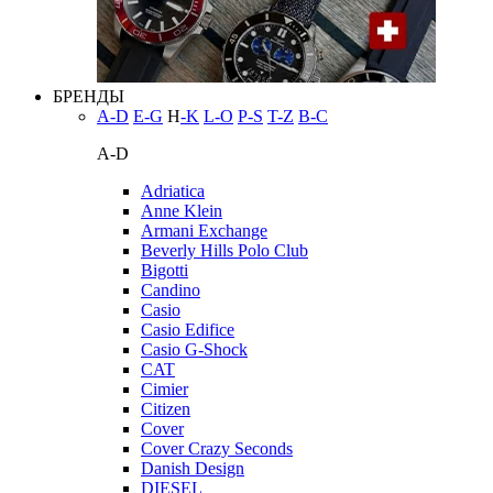
БРЕНДЫ
A-D
E-G
H
-K
L-O
P-S
T-Z
В-С
A-D
Adriatica
Anne Klein
Armani Exchange
Beverly Hills Polo Club
Bigotti
Candino
Casio
Casio Edifice
Casio G-Shock
CAT
Cimier
Citizen
Cover
Cover Crazy Seconds
Danish Design
DIESEL