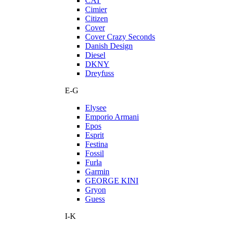
CAT
Cimier
Citizen
Cover
Cover Crazy Seconds
Danish Design
Diesel
DKNY
Dreyfuss
E-G
Elysee
Emporio Armani
Epos
Esprit
Festina
Fossil
Furla
Garmin
GEORGE KINI
Gryon
Guess
I-K