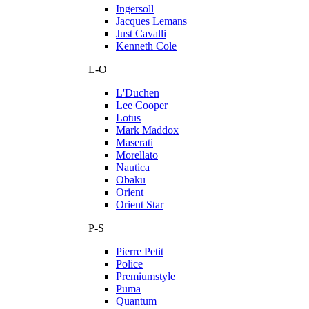
Ingersoll
Jacques Lemans
Just Cavalli
Kenneth Cole
L-O
L'Duchen
Lee Cooper
Lotus
Mark Maddox
Maserati
Morellato
Nautica
Obaku
Orient
Orient Star
P-S
Pierre Petit
Police
Premiumstyle
Puma
Quantum