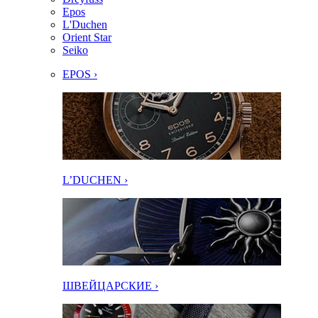
Epos
L'Duchen
Orient Star
Seiko
EPOS ›
L’DUCHEN ›
ШВЕЙЦАРСКИЕ ›