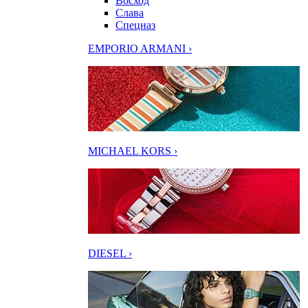
Восход
Слава
Спецназ
EMPORIO ARMANI ›
MICHAEL KORS ›
DIESEL ›