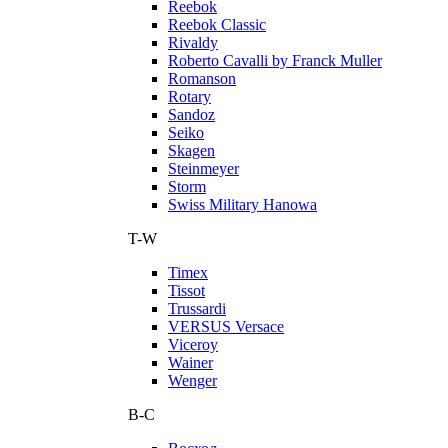
Reebok
Reebok Classic
Rivaldy
Roberto Cavalli by Franck Muller
Romanson
Rotary
Sandoz
Seiko
Skagen
Steinmeyer
Storm
Swiss Military Hanowa
T-W
Timex
Tissot
Trussardi
VERSUS Versace
Viceroy
Wainer
Wenger
В-С