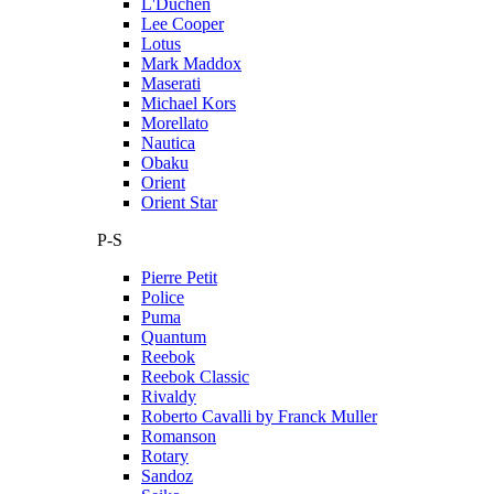
L'Duchen
Lee Cooper
Lotus
Mark Maddox
Maserati
Michael Kors
Morellato
Nautica
Obaku
Orient
Orient Star
P-S
Pierre Petit
Police
Puma
Quantum
Reebok
Reebok Classic
Rivaldy
Roberto Cavalli by Franck Muller
Romanson
Rotary
Sandoz