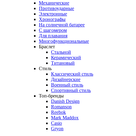
Механические
Противоударные
Электронные
Хронографы
На солнечной батарее
С шагомером
Для плавания
Многофункциональные
Браслет
Стальной
Керамический
Титановый
Стиль
Классический стиль
Дизайнерские
Военный стиль
Спортивный стиль
Топ-бренды
Danish Design
Romanson
Reebok
Mark Maddox
Casio
Gryon