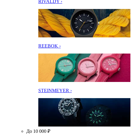
RIVALDY ›
REEBOK ›
STEINMEYER ›
До 10 000 ₽