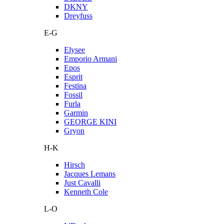
DKNY
Dreyfuss
E-G
Elysee
Emporio Armani
Epos
Esprit
Festina
Fossil
Furla
Garmin
GEORGE KINI
Gryon
H-K
Hirsch
Jacques Lemans
Just Cavalli
Kenneth Cole
L-O