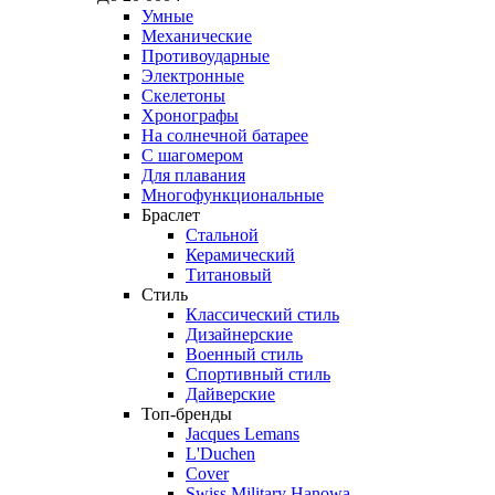
Умные
Механические
Противоударные
Электронные
Скелетоны
Хронографы
На солнечной батарее
С шагомером
Для плавания
Многофункциональные
Браслет
Стальной
Керамический
Титановый
Стиль
Классический стиль
Дизайнерские
Военный стиль
Спортивный стиль
Дайверские
Топ-бренды
Jacques Lemans
L'Duchen
Cover
Swiss Military Hanowa