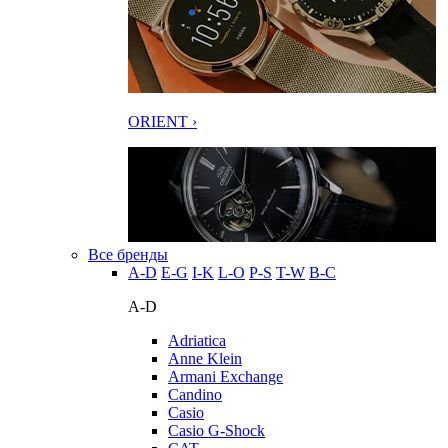
ORIENT ›
Все бренды
A-D
E-G
I-K
L-O
P-S
T-W
В-С
A-D
Adriatica
Anne Klein
Armani Exchange
Candino
Casio
Casio G-Shock