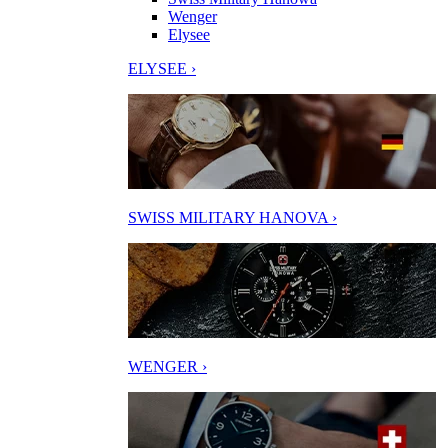
Wenger
Elysee
ELYSEE ›
SWISS MILITARY HANOVA ›
WENGER ›