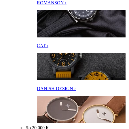
ROMANSON ›
CAT ›
DANISH DESIGN ›
До 20 000 ₽