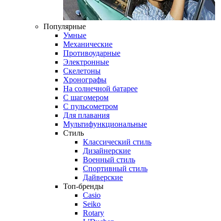
Популярные
Умные
Механические
Противоударные
Электронные
Скелетоны
Хронографы
На солнечной батарее
С шагомером
С пульсометром
Для плавания
Мультифункциональные
Стиль
Классический стиль
Дизайнерские
Военный стиль
Спортивный стиль
Дайверские
Топ-бренды
Casio
Seiko
Rotary