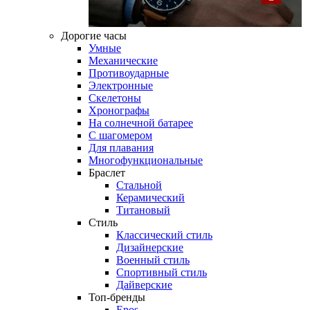
Дорогие часы
Умные
Механические
Противоударные
Электронные
Скелетоны
Хронографы
На солнечной батарее
С шагомером
Для плавания
Многофункциональные
Браслет
Стальной
Керамический
Титановый
Стиль
Классический стиль
Дизайнерские
Военный стиль
Спортивный стиль
Дайверские
Топ-бренды
Epos