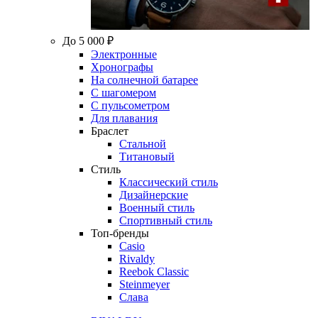
До 5 000 ₽
Электронные
Хронографы
На солнечной батарее
С шагомером
С пульсометром
Для плавания
Браслет
Стальной
Титановый
Стиль
Классический стиль
Дизайнерские
Военный стиль
Спортивный стиль
Топ-бренды
Casio
Rivaldy
Reebok Classic
Steinmeyer
Слава