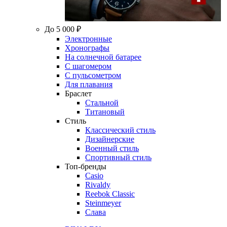
До 5 000 ₽
Электронные
Хронографы
На солнечной батарее
С шагомером
С пульсометром
Для плавания
Браслет
Стальной
Титановый
Стиль
Классический стиль
Дизайнерские
Военный стиль
Спортивный стиль
Топ-бренды
Casio
Rivaldy
Reebok Classic
Steinmeyer
Слава