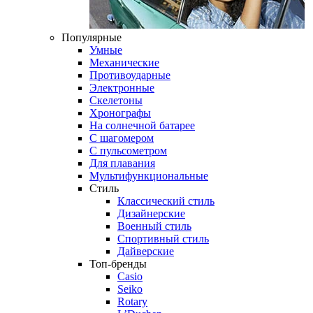
Популярные
Умные
Механические
Противоударные
Электронные
Скелетоны
Хронографы
На солнечной батарее
С шагомером
С пульсометром
Для плавания
Мультифункциональные
Стиль
Классический стиль
Дизайнерские
Военный стиль
Спортивный стиль
Дайверские
Топ-бренды
Casio
Seiko
Rotary