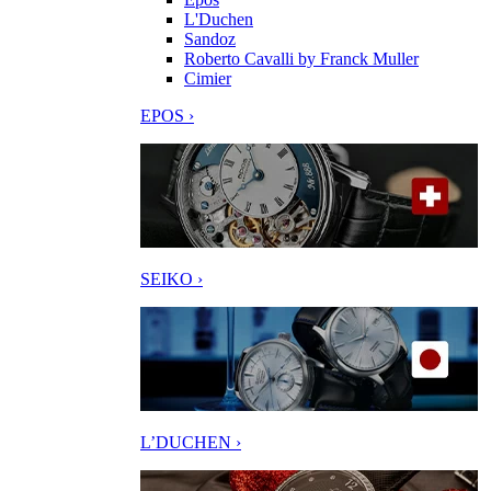
L'Duchen
Sandoz
Roberto Cavalli by Franck Muller
Cimier
EPOS ›
SEIKO ›
L’DUCHEN ›