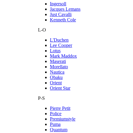
Ingersoll
Jacques Lemans
Just Cavalli
Kenneth Cole
L-O
L'Duchen
Lee Cooper
Lotus
Mark Maddox
Maserati
Morellato
Nautica
Obaku
Orient
Orient Star
P-S
Pierre Petit
Police
Premiumstyle
Puma
Quantum