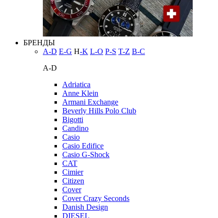
БРЕНДЫ
A-D
E-G
H
-K
L-O
P-S
T-Z
В-С
A-D
Adriatica
Anne Klein
Armani Exchange
Beverly Hills Polo Club
Bigotti
Candino
Casio
Casio Edifice
Casio G-Shock
CAT
Cimier
Citizen
Cover
Cover Crazy Seconds
Danish Design
DIESEL