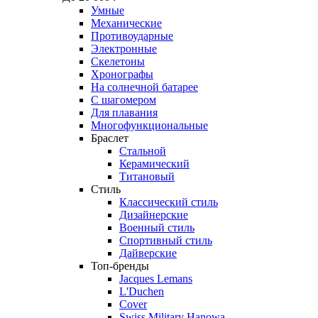
Умные
Механические
Противоударные
Электронные
Скелетоны
Хронографы
На солнечной батарее
С шагомером
Для плавания
Многофункциональные
Браслет
Стальной
Керамический
Титановый
Стиль
Классический стиль
Дизайнерские
Военный стиль
Спортивный стиль
Дайверские
Топ-бренды
Jacques Lemans
L'Duchen
Cover
Swiss Military Hanowa