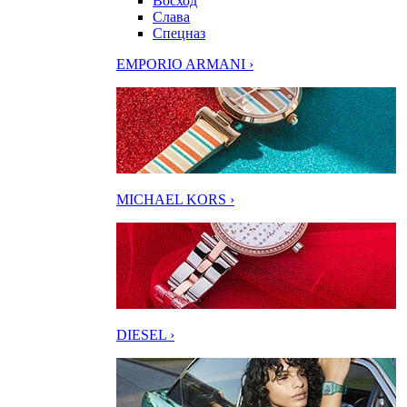
Восход
Слава
Спецназ
EMPORIO ARMANI ›
MICHAEL KORS ›
DIESEL ›