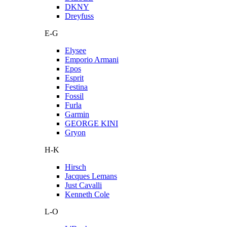
DKNY
Dreyfuss
E-G
Elysee
Emporio Armani
Epos
Esprit
Festina
Fossil
Furla
Garmin
GEORGE KINI
Gryon
H-K
Hirsch
Jacques Lemans
Just Cavalli
Kenneth Cole
L-O