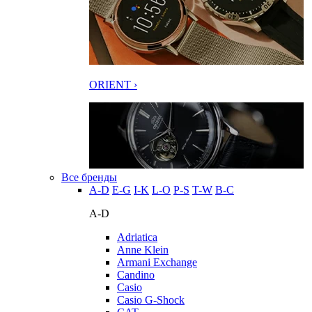
ORIENT ›
Все бренды
A-D
E-G
I-K
L-O
P-S
T-W
В-С
A-D
Adriatica
Anne Klein
Armani Exchange
Candino
Casio
Casio G-Shock