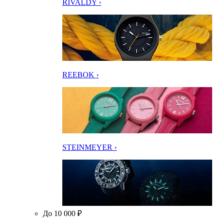
RIVALDY ›
REEBOK ›
STEINMEYER ›
До 10 000 ₽