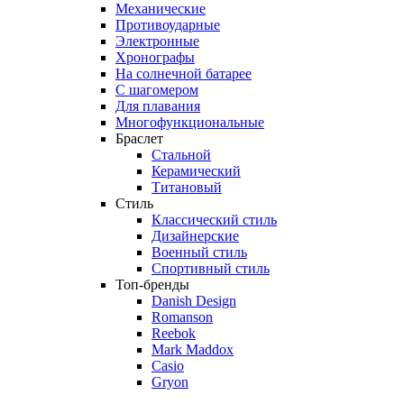
Механические
Противоударные
Электронные
Хронографы
На солнечной батарее
С шагомером
Для плавания
Многофункциональные
Браслет
Стальной
Керамический
Титановый
Стиль
Классический стиль
Дизайнерские
Военный стиль
Спортивный стиль
Топ-бренды
Danish Design
Romanson
Reebok
Mark Maddox
Casio
Gryon