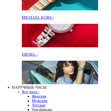
MICHAEL KORS ›
DIESEL ›
НАРУЧНЫЕ ЧАСЫ
Все часы ›
Женские
Мужские
Детские
Топ-бренды