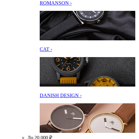
ROMANSON ›
CAT ›
DANISH DESIGN ›
До 20 000 ₽