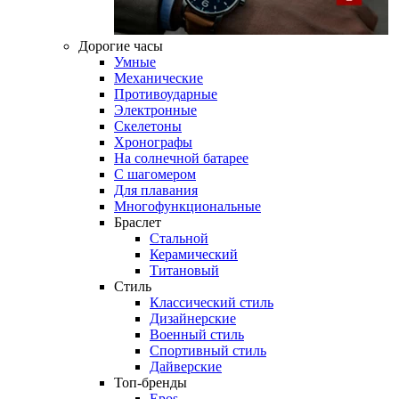
Дорогие часы
Умные
Механические
Противоударные
Электронные
Скелетоны
Хронографы
На солнечной батарее
С шагомером
Для плавания
Многофункциональные
Браслет
Стальной
Керамический
Титановый
Стиль
Классический стиль
Дизайнерские
Военный стиль
Спортивный стиль
Дайверские
Топ-бренды
Epos