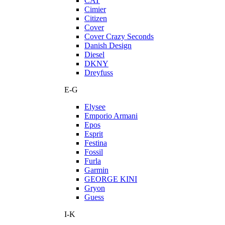
CAT
Cimier
Citizen
Cover
Cover Crazy Seconds
Danish Design
Diesel
DKNY
Dreyfuss
E-G
Elysee
Emporio Armani
Epos
Esprit
Festina
Fossil
Furla
Garmin
GEORGE KINI
Gryon
Guess
I-K