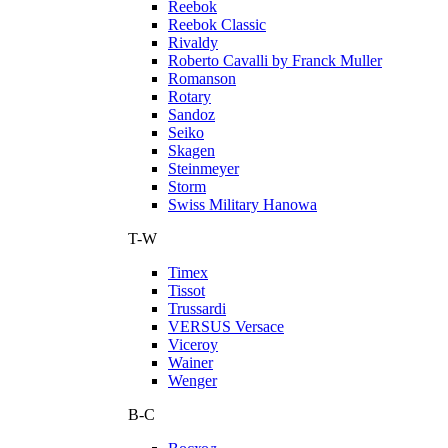
Reebok
Reebok Classic
Rivaldy
Roberto Cavalli by Franck Muller
Romanson
Rotary
Sandoz
Seiko
Skagen
Steinmeyer
Storm
Swiss Military Hanowa
T-W
Timex
Tissot
Trussardi
VERSUS Versace
Viceroy
Wainer
Wenger
В-С