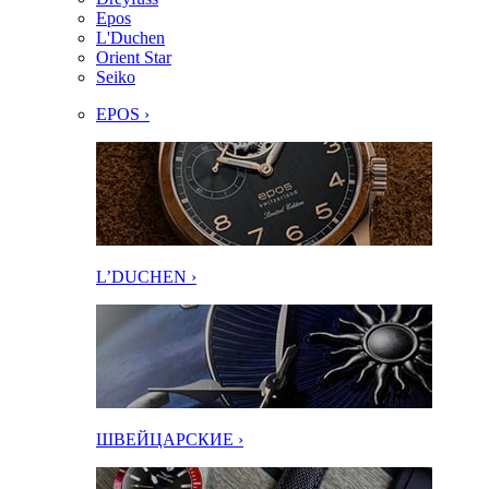
Epos
L'Duchen
Orient Star
Seiko
EPOS ›
L’DUCHEN ›
ШВЕЙЦАРСКИЕ ›