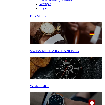
Wenger
Elysee
ELYSEE ›
SWISS MILITARY HANOVA ›
WENGER ›