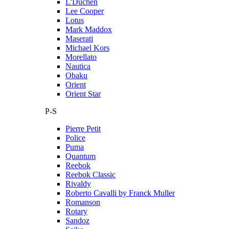
L'Duchen
Lee Cooper
Lotus
Mark Maddox
Maserati
Michael Kors
Morellato
Nautica
Obaku
Orient
Orient Star
P-S
Pierre Petit
Police
Puma
Quantum
Reebok
Reebok Classic
Rivaldy
Roberto Cavalli by Franck Muller
Romanson
Rotary
Sandoz