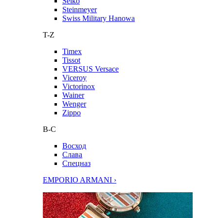
Seiko
Steinmeyer
Swiss Military Hanowa
T-Z
Timex
Tissot
VERSUS Versace
Viceroy
Victorinox
Wainer
Wenger
Zippo
В-С
Восход
Слава
Спецназ
EMPORIO ARMANI ›