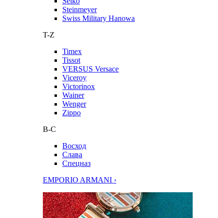
Seiko
Steinmeyer
Swiss Military Hanowa
T-Z
Timex
Tissot
VERSUS Versace
Viceroy
Victorinox
Wainer
Wenger
Zippo
В-С
Восход
Слава
Спецназ
EMPORIO ARMANI ›