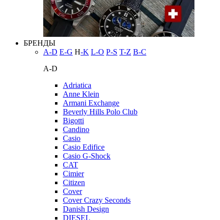
БРЕНДЫ
A-D
E-G
H
-K
L-O
P-S
T-Z
В-С
A-D
Adriatica
Anne Klein
Armani Exchange
Beverly Hills Polo Club
Bigotti
Candino
Casio
Casio Edifice
Casio G-Shock
CAT
Cimier
Citizen
Cover
Cover Crazy Seconds
Danish Design
DIESEL