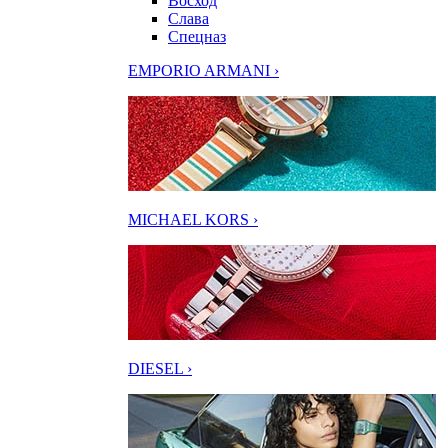
Восход
Слава
Спецназ
EMPORIO ARMANI ›
MICHAEL KORS ›
DIESEL ›