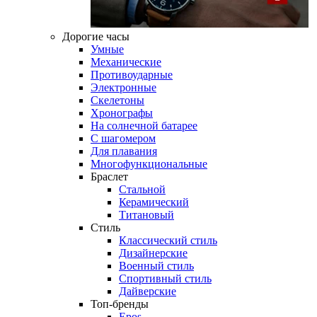
Дорогие часы
Умные
Механические
Противоударные
Электронные
Скелетоны
Хронографы
На солнечной батарее
С шагомером
Для плавания
Многофункциональные
Браслет
Стальной
Керамический
Титановый
Стиль
Классический стиль
Дизайнерские
Военный стиль
Спортивный стиль
Дайверские
Топ-бренды
Epos