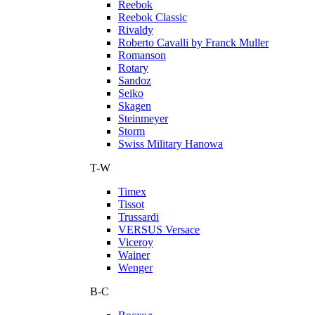
Reebok
Reebok Classic
Rivaldy
Roberto Cavalli by Franck Muller
Romanson
Rotary
Sandoz
Seiko
Skagen
Steinmeyer
Storm
Swiss Military Hanowa
T-W
Timex
Tissot
Trussardi
VERSUS Versace
Viceroy
Wainer
Wenger
В-С