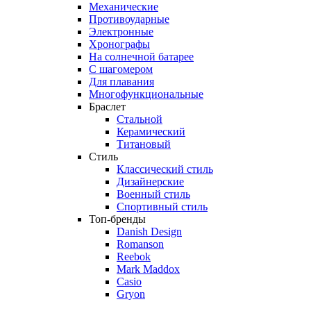
Механические
Противоударные
Электронные
Хронографы
На солнечной батарее
С шагомером
Для плавания
Многофункциональные
Браслет
Стальной
Керамический
Титановый
Стиль
Классический стиль
Дизайнерские
Военный стиль
Спортивный стиль
Топ-бренды
Danish Design
Romanson
Reebok
Mark Maddox
Casio
Gryon