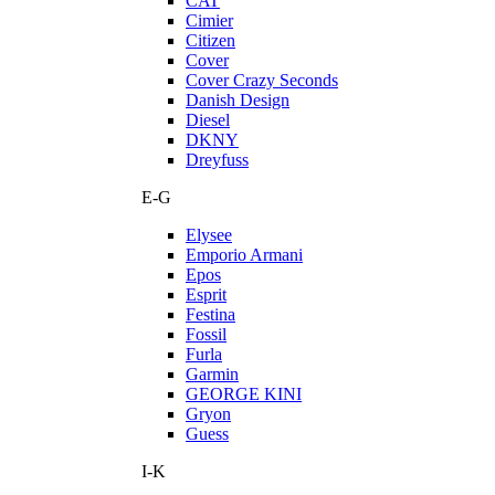
CAT
Cimier
Citizen
Cover
Cover Crazy Seconds
Danish Design
Diesel
DKNY
Dreyfuss
E-G
Elysee
Emporio Armani
Epos
Esprit
Festina
Fossil
Furla
Garmin
GEORGE KINI
Gryon
Guess
I-K