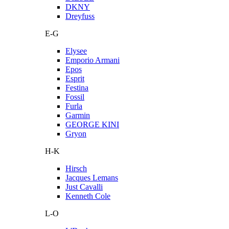
DKNY
Dreyfuss
E-G
Elysee
Emporio Armani
Epos
Esprit
Festina
Fossil
Furla
Garmin
GEORGE KINI
Gryon
H-K
Hirsch
Jacques Lemans
Just Cavalli
Kenneth Cole
L-O