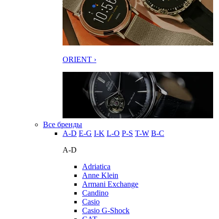
ORIENT ›
Все бренды
A-D
E-G
I-K
L-O
P-S
T-W
В-С
A-D
Adriatica
Anne Klein
Armani Exchange
Candino
Casio
Casio G-Shock