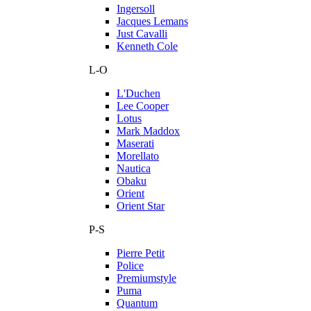
Ingersoll
Jacques Lemans
Just Cavalli
Kenneth Cole
L-O
L'Duchen
Lee Cooper
Lotus
Mark Maddox
Maserati
Morellato
Nautica
Obaku
Orient
Orient Star
P-S
Pierre Petit
Police
Premiumstyle
Puma
Quantum