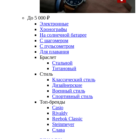
До 5 000 ₽
Электронные
Хронографы
На солнечной батарее
С шагомером
С пульсометром
Для плавания
Браслет
Стальной
Титановый
Стиль
Классический стиль
Дизайнерские
Военный стиль
Спортивный стиль
Топ-бренды
Casio
Rivaldy
Reebok Classic
Steinmeyer
Слава