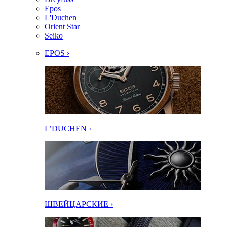
Epos
L'Duchen
Orient Star
Seiko
EPOS ›
L’DUCHEN ›
ШВЕЙЦАРСКИЕ ›