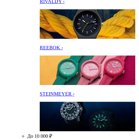
RIVALDY ›
REEBOK ›
STEINMEYER ›
До 10 000 ₽