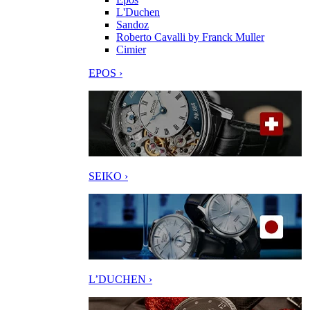
L'Duchen
Sandoz
Roberto Cavalli by Franck Muller
Cimier
EPOS ›
SEIKO ›
L’DUCHEN ›