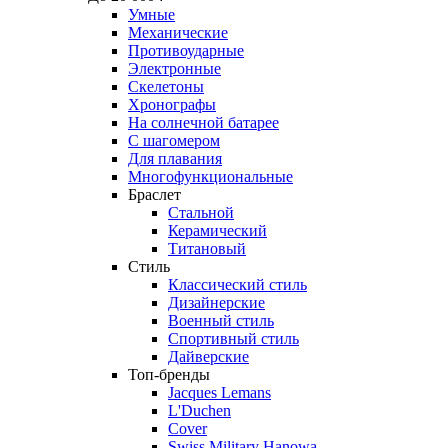
Умные
Механические
Противоударные
Электронные
Скелетоны
Хронографы
На солнечной батарее
С шагомером
Для плавания
Многофункциональные
Браслет
Стальной
Керамический
Титановый
Стиль
Классический стиль
Дизайнерские
Военный стиль
Спортивный стиль
Дайверские
Топ-бренды
Jacques Lemans
L'Duchen
Cover
Swiss Military Hanowa