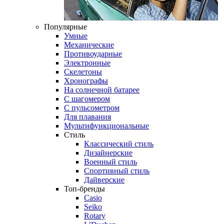
Популярные
Умные
Механические
Противоударные
Электронные
Скелетоны
Хронографы
На солнечной батарее
С шагомером
С пульсометром
Для плавания
Мультифункциональные
Стиль
Классический стиль
Дизайнерские
Военный стиль
Спортивный стиль
Дайверские
Топ-бренды
Casio
Seiko
Rotary