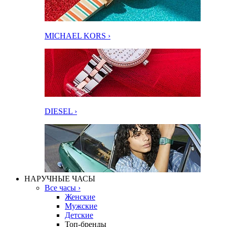
MICHAEL KORS ›
DIESEL ›
НАРУЧНЫЕ ЧАСЫ
Все часы ›
Женские
Мужские
Детские
Топ-бренды