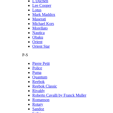
L'Duchen
Lee Cooper
Lotus
Mark Maddox
Maserati
Michael Kors
Morellato
Nautica
Obaku
Orient
Orient Star
P-S
Pierre Petit
Police
Puma
Quantum
Reebok
Reebok Classic
Rivaldy
Roberto Cavalli by Franck Muller
Romanson
Rotary
Sandoz