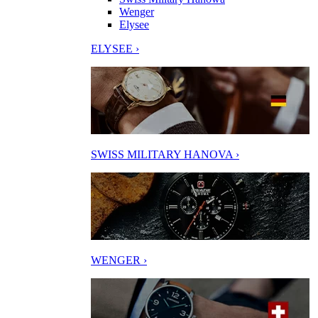
Wenger
Elysee
ELYSEE ›
SWISS MILITARY HANOVA ›
WENGER ›