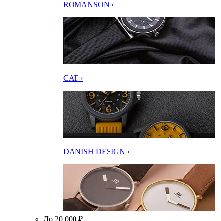
ROMANSON ›
CAT ›
DANISH DESIGN ›
До 20 000 ₽