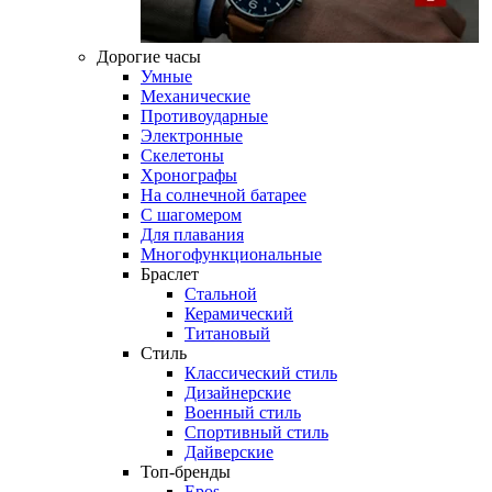
Дорогие часы
Умные
Механические
Противоударные
Электронные
Скелетоны
Хронографы
На солнечной батарее
С шагомером
Для плавания
Многофункциональные
Браслет
Стальной
Керамический
Титановый
Стиль
Классический стиль
Дизайнерские
Военный стиль
Спортивный стиль
Дайверские
Топ-бренды
Epos