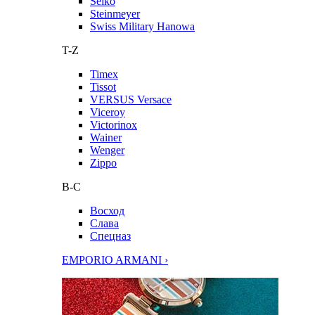
Seiko
Steinmeyer
Swiss Military Hanowa
T-Z
Timex
Tissot
VERSUS Versace
Viceroy
Victorinox
Wainer
Wenger
Zippo
В-С
Восход
Слава
Спецназ
EMPORIO ARMANI ›