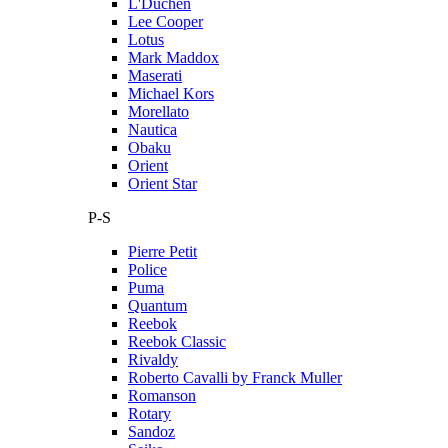
L'Duchen
Lee Cooper
Lotus
Mark Maddox
Maserati
Michael Kors
Morellato
Nautica
Obaku
Orient
Orient Star
P-S
Pierre Petit
Police
Puma
Quantum
Reebok
Reebok Classic
Rivaldy
Roberto Cavalli by Franck Muller
Romanson
Rotary
Sandoz