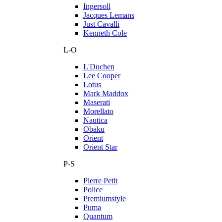
Ingersoll
Jacques Lemans
Just Cavalli
Kenneth Cole
L-O
L'Duchen
Lee Cooper
Lotus
Mark Maddox
Maserati
Morellato
Nautica
Obaku
Orient
Orient Star
P-S
Pierre Petit
Police
Premiumstyle
Puma
Quantum