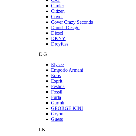
CAT
Cimier
Citizen
Cover
Cover Crazy Seconds
Danish Design
Diesel
DKNY
Dreyfuss
E-G
Elysee
Emporio Armani
Epos
Esprit
Festina
Fossil
Furla
Garmin
GEORGE KINI
Gryon
Guess
I-K