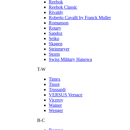
Reebok
Reebok Classic
Rivaldy
Roberto Cavalli by Franck Muller
Romanson
Rotary
Sandoz
Seiko
Skagen
Steinmeyer
Storm
Swiss Military Hanowa
T-W
Timex
Tissot
Trussardi
VERSUS Versace
Viceroy
Wainer
Wenger
В-С