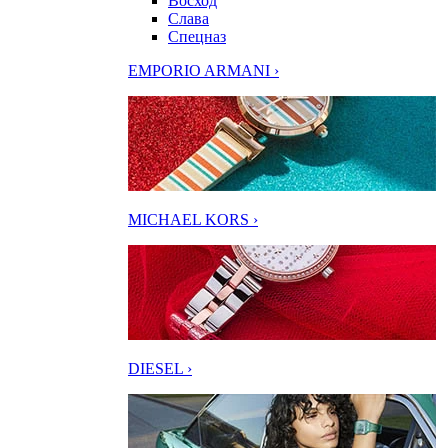
Восход
Слава
Спецназ
EMPORIO ARMANI ›
MICHAEL KORS ›
DIESEL ›