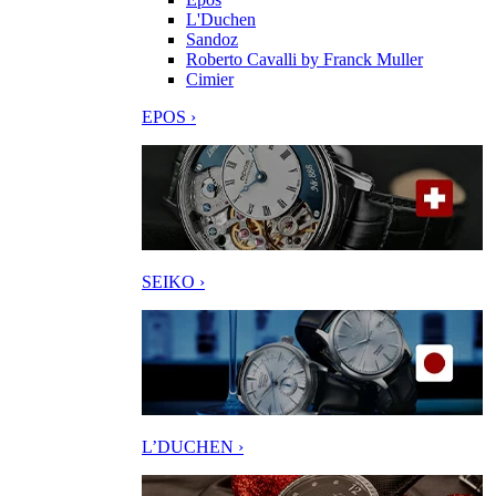
L'Duchen
Sandoz
Roberto Cavalli by Franck Muller
Cimier
EPOS ›
SEIKO ›
L’DUCHEN ›