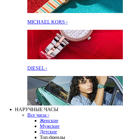
MICHAEL KORS ›
DIESEL ›
НАРУЧНЫЕ ЧАСЫ
Все часы ›
Женские
Мужские
Детские
Топ-бренды