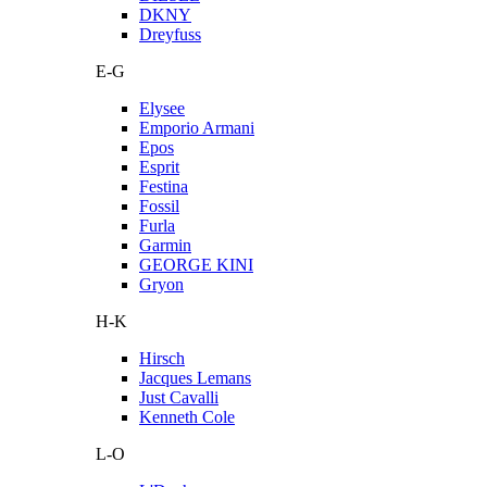
DKNY
Dreyfuss
E-G
Elysee
Emporio Armani
Epos
Esprit
Festina
Fossil
Furla
Garmin
GEORGE KINI
Gryon
H-K
Hirsch
Jacques Lemans
Just Cavalli
Kenneth Cole
L-O