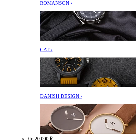
ROMANSON ›
CAT ›
DANISH DESIGN ›
До 20 000 ₽