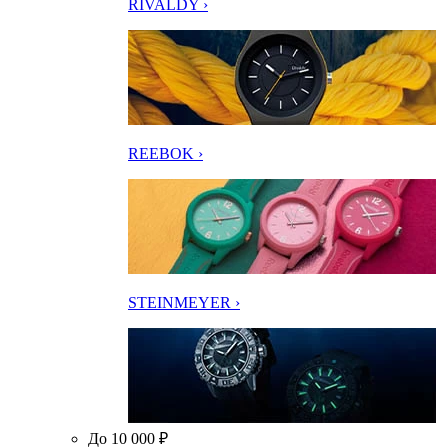
RIVALDY ›
REEBOK ›
STEINMEYER ›
До 10 000 ₽