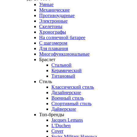
Умные
Механические
Противоударные
Электронные
Скелетоны
Хронографы
На солнечной батарее
С шагомером
Для плавания
Многофункциональные
Браслет
Стальной
Керамический
Титановый
Стиль
Классический стиль
Дизайнерские
Военный стиль
Спортивный стиль
Дайверские
Топ-бренды
Jacques Lemans
L'Duchen
Cover
Swiss Military Hanowa