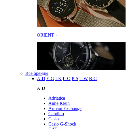
ORIENT ›
Все бренды
A-D
E-G
I-K
L-O
P-S
T-W
В-С
A-D
Adriatica
Anne Klein
Armani Exchange
Candino
Casio
Casio G-Shock