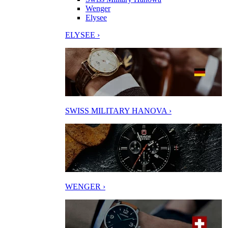
Wenger
Elysee
ELYSEE ›
SWISS MILITARY HANOVA ›
WENGER ›