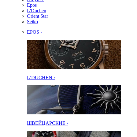
Epos
L'Duchen
Orient Star
Seiko
EPOS ›
L’DUCHEN ›
ШВЕЙЦАРСКИЕ ›