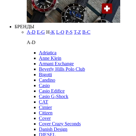
БРЕНДЫ
A-D
E-G
H
-K
L-O
P-S
T-Z
В-С
A-D
Adriatica
Anne Klein
Armani Exchange
Beverly Hills Polo Club
Bigotti
Candino
Casio
Casio Edifice
Casio G-Shock
CAT
Cimier
Citizen
Cover
Cover Crazy Seconds
Danish Design
DIESEL