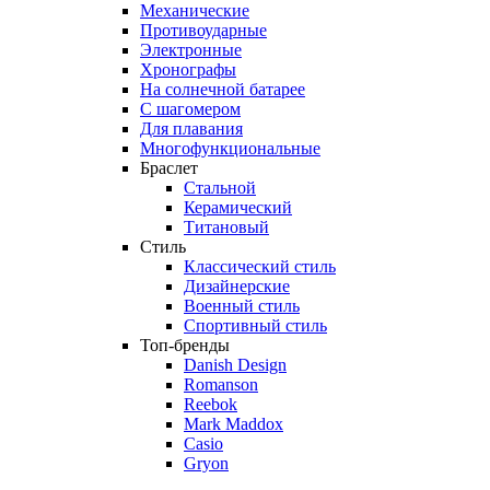
Механические
Противоударные
Электронные
Хронографы
На солнечной батарее
С шагомером
Для плавания
Многофункциональные
Браслет
Стальной
Керамический
Титановый
Стиль
Классический стиль
Дизайнерские
Военный стиль
Спортивный стиль
Топ-бренды
Danish Design
Romanson
Reebok
Mark Maddox
Casio
Gryon