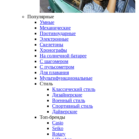
Популярные
Умные
Механические
Противоударные
Электронные
Скелетоны
Хронографы
На солнечной батарее
С шагомером
С пульсометром
Для плавания
Мультифункциональные
Стиль
Классический стиль
Дизайнерские
Военный стиль
Спортивный стиль
Дайверские
Топ-бренды
Casio
Seiko
Rotary