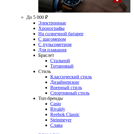
До 5 000 ₽
Электронные
Хронографы
На солнечной батарее
С шагомером
С пульсометром
Для плавания
Браслет
Стальной
Титановый
Стиль
Классический стиль
Дизайнерские
Военный стиль
Спортивный стиль
Топ-бренды
Casio
Rivaldy
Reebok Classic
Steinmeyer
Слава