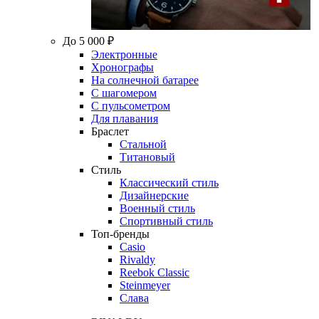
До 5 000 ₽
Электронные
Хронографы
На солнечной батарее
С шагомером
С пульсометром
Для плавания
Браслет
Стальной
Титановый
Стиль
Классический стиль
Дизайнерские
Военный стиль
Спортивный стиль
Топ-бренды
Casio
Rivaldy
Reebok Classic
Steinmeyer
Слава