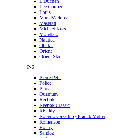
L'Duchen
Lee Cooper
Lotus
Mark Maddox
Maserati
Michael Kors
Morellato
Nautica
Obaku
Orient
Orient Star
P-S
Pierre Petit
Police
Puma
Quantum
Reebok
Reebok Classic
Rivaldy
Roberto Cavalli by Franck Muller
Romanson
Rotary
Sandoz