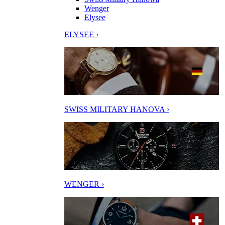
Wenger
Elysee
ELYSEE ›
SWISS MILITARY HANOVA ›
WENGER ›