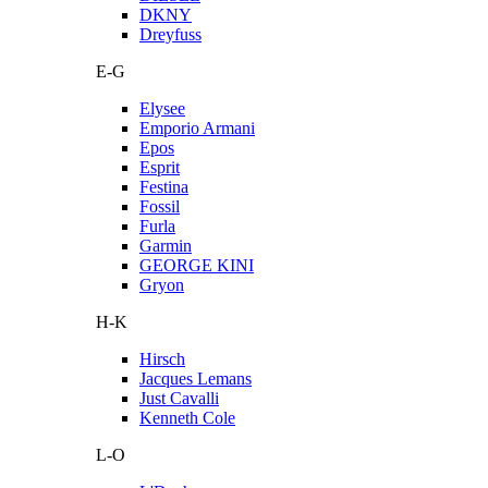
DKNY
Dreyfuss
E-G
Elysee
Emporio Armani
Epos
Esprit
Festina
Fossil
Furla
Garmin
GEORGE KINI
Gryon
H-K
Hirsch
Jacques Lemans
Just Cavalli
Kenneth Cole
L-O