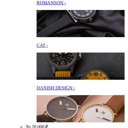
ROMANSON ›
CAT ›
DANISH DESIGN ›
До 20 000 ₽