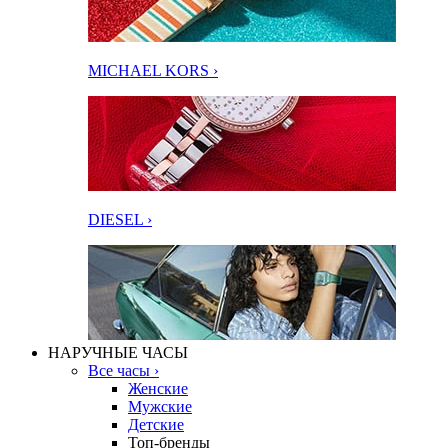
MICHAEL KORS ›
DIESEL ›
НАРУЧНЫЕ ЧАСЫ
Все часы ›
Женские
Мужские
Детские
Топ-бренды