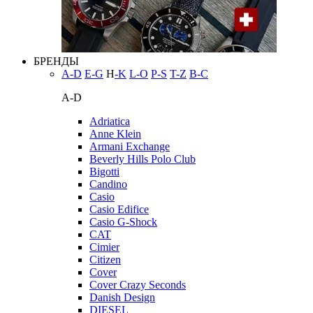
БРЕНДЫ
A-D
E-G
H
-K
L-O
P-S
T-Z
В-С
A-D
Adriatica
Anne Klein
Armani Exchange
Beverly Hills Polo Club
Bigotti
Candino
Casio
Casio Edifice
Casio G-Shock
CAT
Cimier
Citizen
Cover
Cover Crazy Seconds
Danish Design
DIESEL