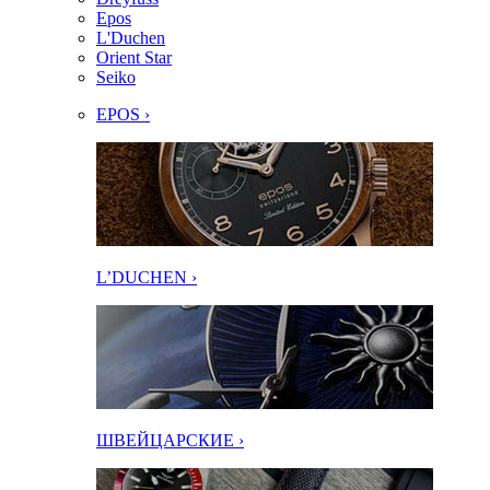
Epos
L'Duchen
Orient Star
Seiko
EPOS ›
L’DUCHEN ›
ШВЕЙЦАРСКИЕ ›