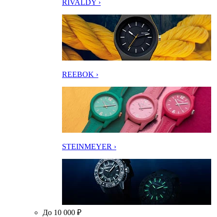
RIVALDY ›
REEBOK ›
STEINMEYER ›
До 10 000 ₽