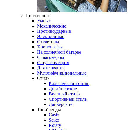
Популярные
Умные
Механические
Противоударные
Электронные
Скелетоны
Хронографы
На солнечной батарее
С шагомером
С пульсометром
Для плавания
Мультифункциональные
Стиль
Классический стиль
Дизайнерские
Военный стиль
Спортивный стиль
Дайверские
Топ-бренды
Casio
Seiko
Rotary