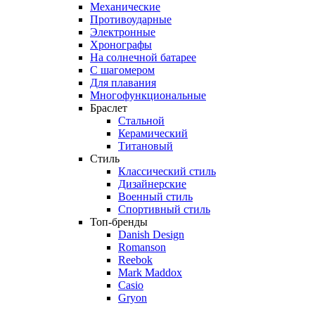
Механические
Противоударные
Электронные
Хронографы
На солнечной батарее
С шагомером
Для плавания
Многофункциональные
Браслет
Стальной
Керамический
Титановый
Стиль
Классический стиль
Дизайнерские
Военный стиль
Спортивный стиль
Топ-бренды
Danish Design
Romanson
Reebok
Mark Maddox
Casio
Gryon