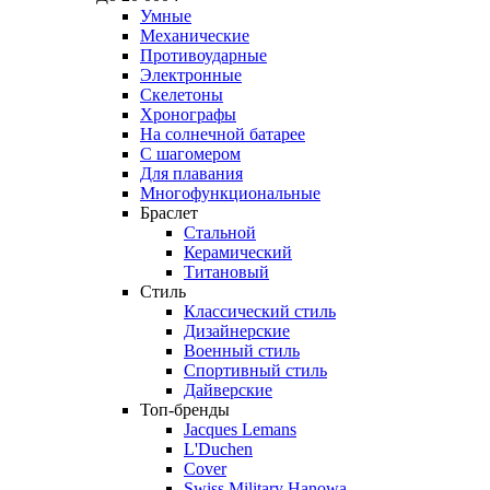
Умные
Механические
Противоударные
Электронные
Скелетоны
Хронографы
На солнечной батарее
С шагомером
Для плавания
Многофункциональные
Браслет
Стальной
Керамический
Титановый
Стиль
Классический стиль
Дизайнерские
Военный стиль
Спортивный стиль
Дайверские
Топ-бренды
Jacques Lemans
L'Duchen
Cover
Swiss Military Hanowa