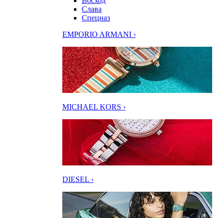
Восход
Слава
Спецназ
EMPORIO ARMANI ›
MICHAEL KORS ›
DIESEL ›