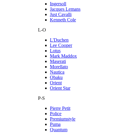
Ingersoll
Jacques Lemans
Just Cavalli
Kenneth Cole
L-O
L'Duchen
Lee Cooper
Lotus
Mark Maddox
Maserati
Morellato
Nautica
Obaku
Orient
Orient Star
P-S
Pierre Petit
Police
Premiumstyle
Puma
Quantum