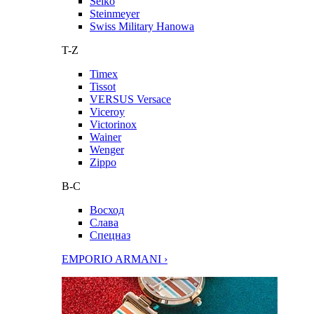
Seiko
Steinmeyer
Swiss Military Hanowa
T-Z
Timex
Tissot
VERSUS Versace
Viceroy
Victorinox
Wainer
Wenger
Zippo
В-С
Восход
Слава
Спецназ
EMPORIO ARMANI ›