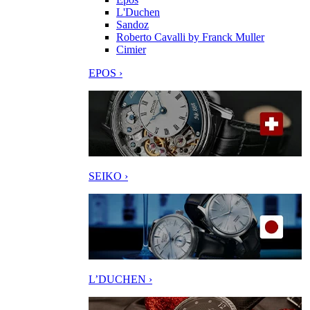
L'Duchen
Sandoz
Roberto Cavalli by Franck Muller
Cimier
EPOS ›
SEIKO ›
L’DUCHEN ›