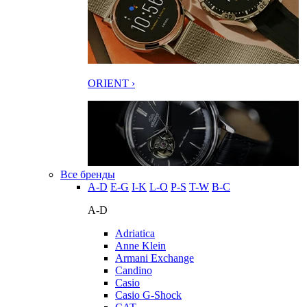
ORIENT ›
Все бренды
A-D
E-G
I-K
L-O
P-S
T-W
В-С
A-D
Adriatica
Anne Klein
Armani Exchange
Candino
Casio
Casio G-Shock