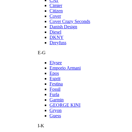
CAT
Cimier
Citizen
Cover
Cover Crazy Seconds
Danish Design
Diesel
DKNY
Dreyfuss
E-G
Elysee
Emporio Armani
Epos
Esprit
Festina
Fossil
Furla
Garmin
GEORGE KINI
Gryon
Guess
I-K