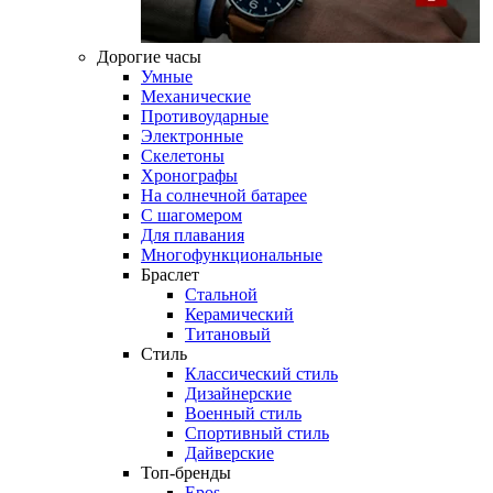
Дорогие часы
Умные
Механические
Противоударные
Электронные
Скелетоны
Хронографы
На солнечной батарее
С шагомером
Для плавания
Многофункциональные
Браслет
Стальной
Керамический
Титановый
Стиль
Классический стиль
Дизайнерские
Военный стиль
Спортивный стиль
Дайверские
Топ-бренды
Epos