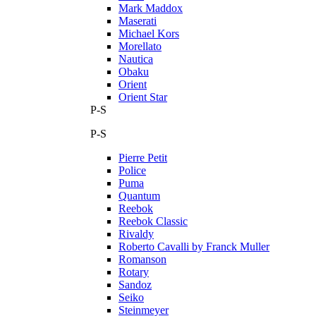
Mark Maddox
Maserati
Michael Kors
Morellato
Nautica
Obaku
Orient
Orient Star
P-S
P-S
Pierre Petit
Police
Puma
Quantum
Reebok
Reebok Classic
Rivaldy
Roberto Cavalli by Franck Muller
Romanson
Rotary
Sandoz
Seiko
Steinmeyer