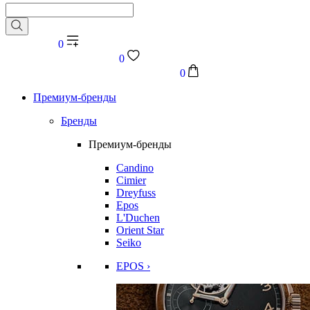
0
0
0
Премиум-бренды
Бренды
Премиум-бренды
Candino
Cimier
Dreyfuss
Epos
L'Duchen
Orient Star
Seiko
EPOS ›