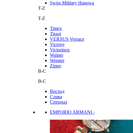
Swiss Military Hanowa
T-Z
T-Z
Timex
Tissot
VERSUS Versace
Viceroy
Victorinox
Wainer
Wenger
Zippo
В-С
В-С
Восход
Слава
Спецназ
EMPORIO ARMANI ›