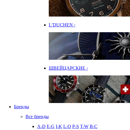
L’DUCHEN ›
ШВЕЙЦАРСКИЕ ›
Бренды
Все бренды
A-D
E-G
I-K
L-O
P-S
T-W
В-С