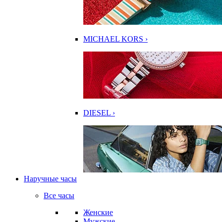
MICHAEL KORS ›
DIESEL ›
Наручные часы
Все часы
Женские
Мужские