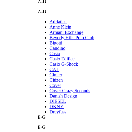
A-D
A-D
Adriatica
Anne Klein
Armani Exchange
Beverly Hills Polo Club
Bigotti
Candino
Casio
Casio Edifice
Casio G-Shock
CAT
Cimier
Citizen
Cover
Cover Crazy Seconds
Danish Design
DIESEL
DKNY
Dreyfuss
E-G
E-G