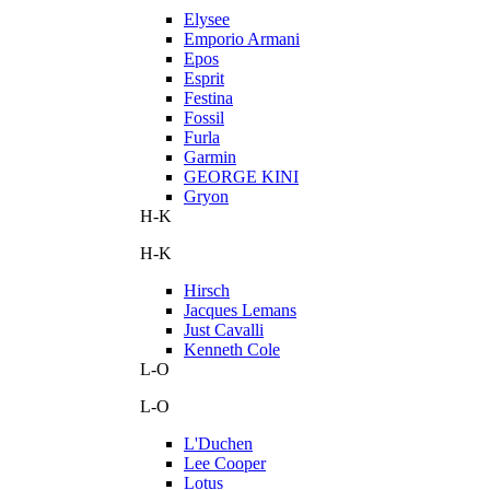
Elysee
Emporio Armani
Epos
Esprit
Festina
Fossil
Furla
Garmin
GEORGE KINI
Gryon
H-K
H-K
Hirsch
Jacques Lemans
Just Cavalli
Kenneth Cole
L-O
L-O
L'Duchen
Lee Cooper
Lotus