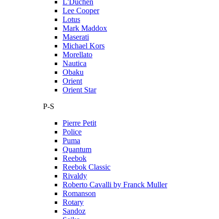
L'Duchen
Lee Cooper
Lotus
Mark Maddox
Maserati
Michael Kors
Morellato
Nautica
Obaku
Orient
Orient Star
P-S
Pierre Petit
Police
Puma
Quantum
Reebok
Reebok Classic
Rivaldy
Roberto Cavalli by Franck Muller
Romanson
Rotary
Sandoz