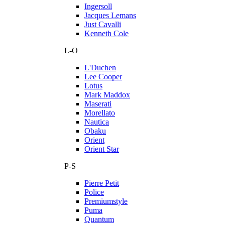
Ingersoll
Jacques Lemans
Just Cavalli
Kenneth Cole
L-O
L'Duchen
Lee Cooper
Lotus
Mark Maddox
Maserati
Morellato
Nautica
Obaku
Orient
Orient Star
P-S
Pierre Petit
Police
Premiumstyle
Puma
Quantum