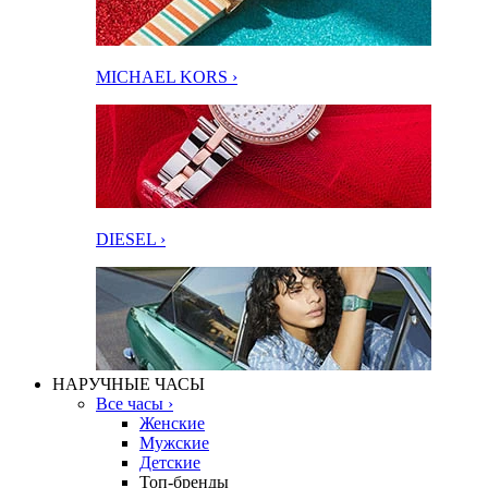
MICHAEL KORS ›
DIESEL ›
НАРУЧНЫЕ ЧАСЫ
Все часы ›
Женские
Мужские
Детские
Топ-бренды