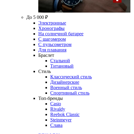
До 5 000 ₽
Электронные
Хронографы
На солнечной батарее
С шагомером
С пульсометром
Для плавания
Браслет
Стальной
Титановый
Стиль
Классический стиль
Дизайнерские
Военный стиль
Спортивный стиль
Топ-бренды
Casio
Rivaldy
Reebok Classic
Steinmeyer
Слава