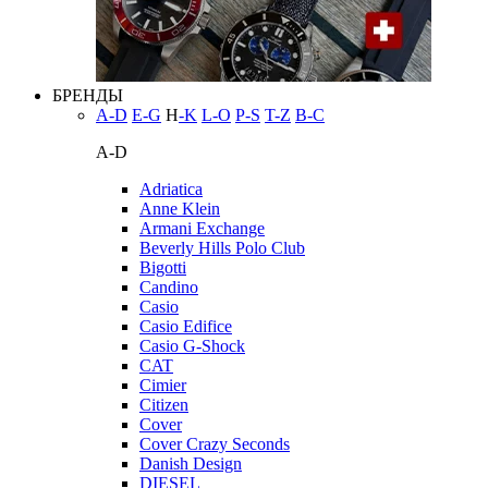
БРЕНДЫ
A-D
E-G
H
-K
L-O
P-S
T-Z
В-С
A-D
Adriatica
Anne Klein
Armani Exchange
Beverly Hills Polo Club
Bigotti
Candino
Casio
Casio Edifice
Casio G-Shock
CAT
Cimier
Citizen
Cover
Cover Crazy Seconds
Danish Design
DIESEL