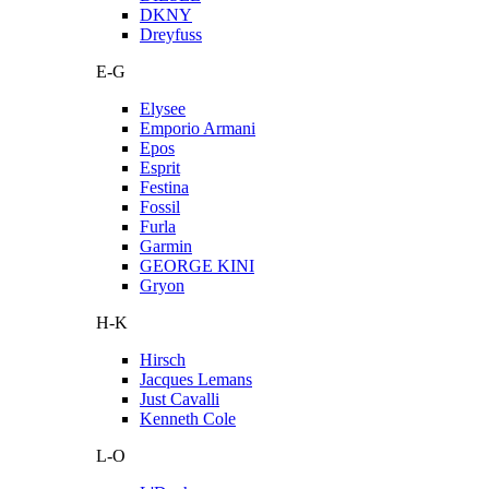
DKNY
Dreyfuss
E-G
Elysee
Emporio Armani
Epos
Esprit
Festina
Fossil
Furla
Garmin
GEORGE KINI
Gryon
H-K
Hirsch
Jacques Lemans
Just Cavalli
Kenneth Cole
L-O