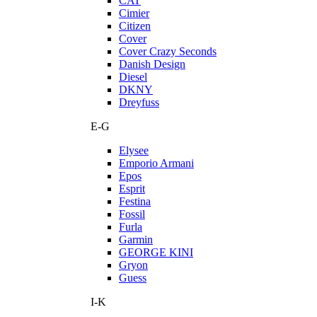
CAT
Cimier
Citizen
Cover
Cover Crazy Seconds
Danish Design
Diesel
DKNY
Dreyfuss
E-G
Elysee
Emporio Armani
Epos
Esprit
Festina
Fossil
Furla
Garmin
GEORGE KINI
Gryon
Guess
I-K