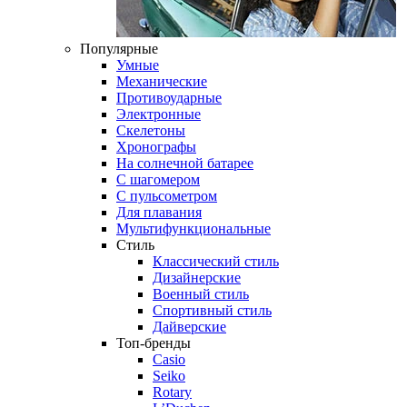
Популярные
Умные
Механические
Противоударные
Электронные
Скелетоны
Хронографы
На солнечной батарее
С шагомером
С пульсометром
Для плавания
Мультифункциональные
Стиль
Классический стиль
Дизайнерские
Военный стиль
Спортивный стиль
Дайверские
Топ-бренды
Casio
Seiko
Rotary