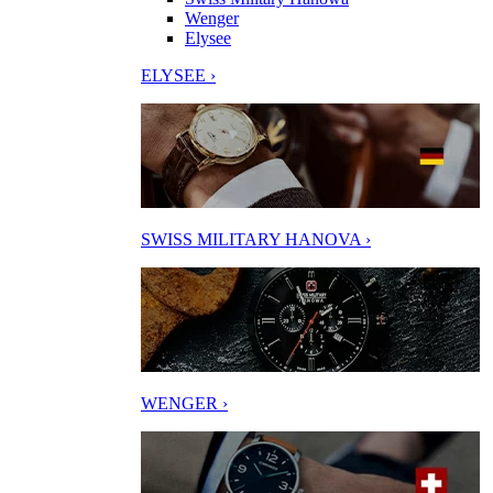
Wenger
Elysee
ELYSEE ›
SWISS MILITARY HANOVA ›
WENGER ›