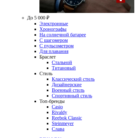
До 5 000 ₽
Электронные
Хронографы
На солнечной батарее
С шагомером
С пульсометром
Для плавания
Браслет
Стальной
Титановый
Стиль
Классический стиль
Дизайнерские
Военный стиль
Спортивный стиль
Топ-бренды
Casio
Rivaldy
Reebok Classic
Steinmeyer
Слава