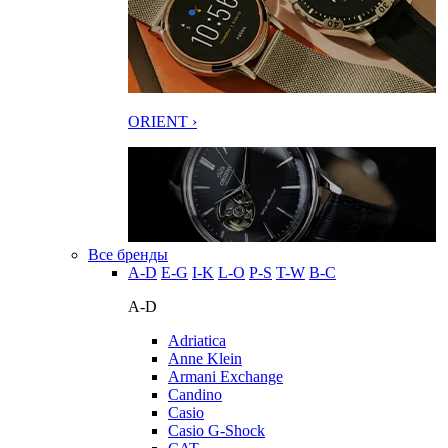
ORIENT ›
Все бренды
A-D
E-G
I-K
L-O
P-S
T-W
В-С
A-D
Adriatica
Anne Klein
Armani Exchange
Candino
Casio
Casio G-Shock