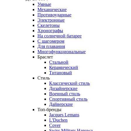
Умные
Механические
Противоударные
Электронные
Скелетоны
Хронографы
На солнечной батарее
С шагомером
Для плавания
Многофункциональные
Браслет
Стальной
Керамический
Титановый
Стиль
Классический стиль
Дизайнерские
Военный стиль
Спортивный стиль
Дайверские
Топ-бренды
Jacques Lemans
L'Duchen
Cover
Swiss Military Hanowa