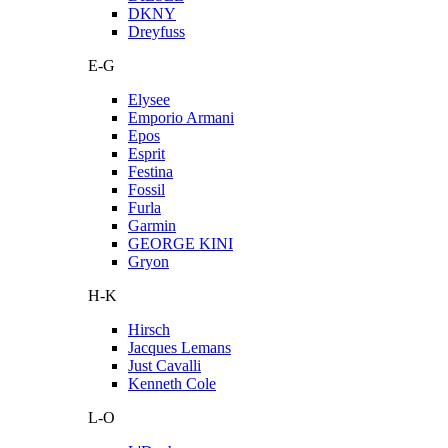
DKNY
Dreyfuss
E-G
Elysee
Emporio Armani
Epos
Esprit
Festina
Fossil
Furla
Garmin
GEORGE KINI
Gryon
H-K
Hirsch
Jacques Lemans
Just Cavalli
Kenneth Cole
L-O