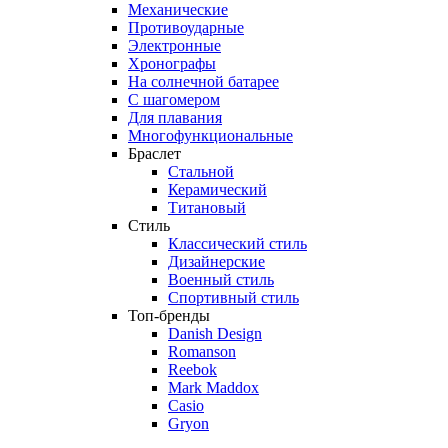
Механические
Противоударные
Электронные
Хронографы
На солнечной батарее
С шагомером
Для плавания
Многофункциональные
Браслет
Стальной
Керамический
Титановый
Стиль
Классический стиль
Дизайнерские
Военный стиль
Спортивный стиль
Топ-бренды
Danish Design
Romanson
Reebok
Mark Maddox
Casio
Gryon