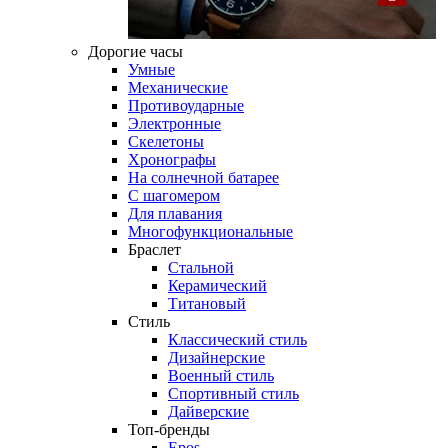
Дорогие часы
Умные
Механические
Противоударные
Электронные
Скелетоны
Хронографы
На солнечной батарее
С шагомером
Для плавания
Многофункциональные
Браслет
Стальной
Керамический
Титановый
Стиль
Классический стиль
Дизайнерские
Военный стиль
Спортивный стиль
Дайверские
Топ-бренды
Epos