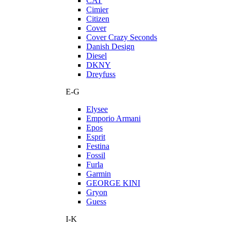
CAT
Cimier
Citizen
Cover
Cover Crazy Seconds
Danish Design
Diesel
DKNY
Dreyfuss
E-G
Elysee
Emporio Armani
Epos
Esprit
Festina
Fossil
Furla
Garmin
GEORGE KINI
Gryon
Guess
I-K