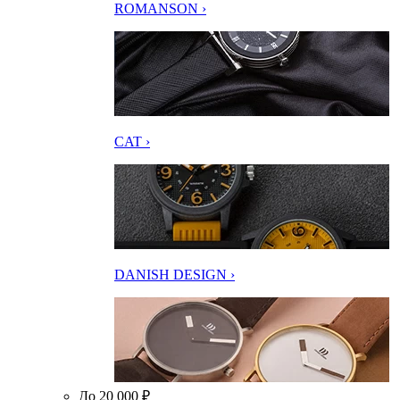
ROMANSON ›
CAT ›
DANISH DESIGN ›
До 20 000 ₽