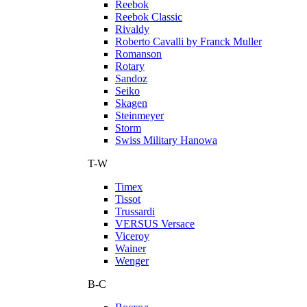
Reebok
Reebok Classic
Rivaldy
Roberto Cavalli by Franck Muller
Romanson
Rotary
Sandoz
Seiko
Skagen
Steinmeyer
Storm
Swiss Military Hanowa
T-W
Timex
Tissot
Trussardi
VERSUS Versace
Viceroy
Wainer
Wenger
В-С