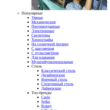
Популярные
Умные
Механические
Противоударные
Электронные
Скелетоны
Хронографы
На солнечной батарее
С шагомером
С пульсометром
Для плавания
Мультифункциональные
Стиль
Классический стиль
Дизайнерские
Военный стиль
Спортивный стиль
Дайверские
Топ-бренды
Casio
Seiko
Rotary