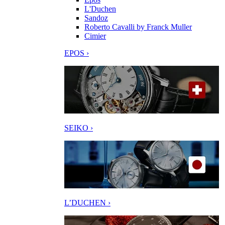
L'Duchen
Sandoz
Roberto Cavalli by Franck Muller
Cimier
EPOS ›
SEIKO ›
L’DUCHEN ›