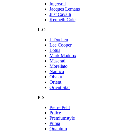
Ingersoll
Jacques Lemans
Just Cavalli
Kenneth Cole
L-O
L'Duchen
Lee Cooper
Lotus
Mark Maddox
Maserati
Morellato
Nautica
Obaku
Orient
Orient Star
P-S
Pierre Petit
Police
Premiumstyle
Puma
Quantum