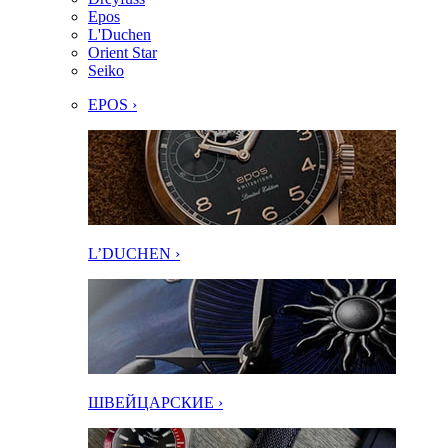
Epos
L'Duchen
Orient Star
Seiko
EPOS ›
L’DUCHEN ›
ШВЕЙЦАРСКИЕ ›