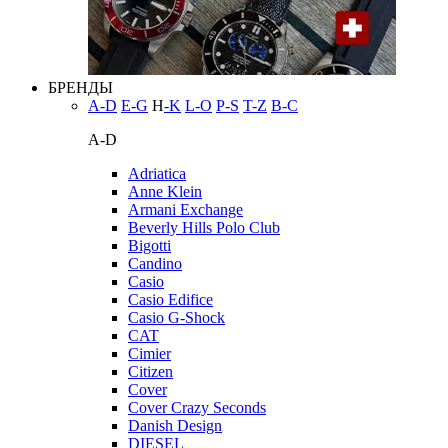
БРЕНДЫ
A-D
E-G
H
-K
L-O
P-S
T-Z
В-С
A-D
Adriatica
Anne Klein
Armani Exchange
Beverly Hills Polo Club
Bigotti
Candino
Casio
Casio Edifice
Casio G-Shock
CAT
Cimier
Citizen
Cover
Cover Crazy Seconds
Danish Design
DIESEL