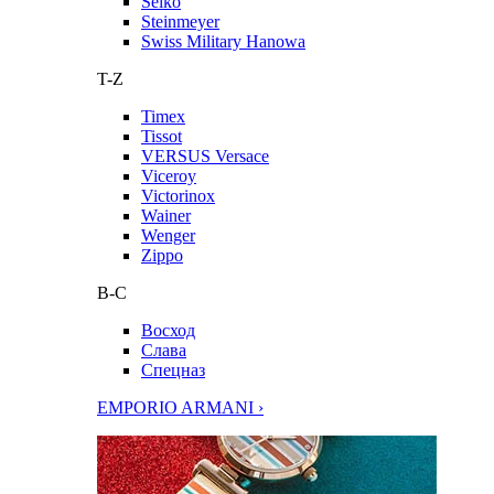
Seiko
Steinmeyer
Swiss Military Hanowa
T-Z
Timex
Tissot
VERSUS Versace
Viceroy
Victorinox
Wainer
Wenger
Zippo
В-С
Восход
Слава
Спецназ
EMPORIO ARMANI ›