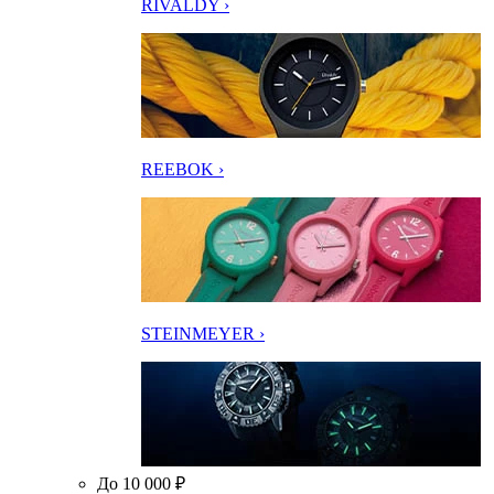
RIVALDY ›
REEBOK ›
STEINMEYER ›
До 10 000 ₽