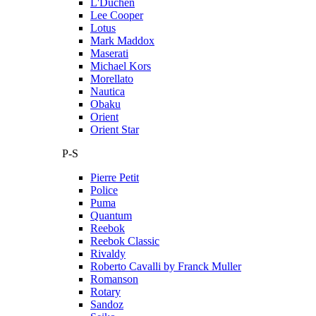
L'Duchen
Lee Cooper
Lotus
Mark Maddox
Maserati
Michael Kors
Morellato
Nautica
Obaku
Orient
Orient Star
P-S
Pierre Petit
Police
Puma
Quantum
Reebok
Reebok Classic
Rivaldy
Roberto Cavalli by Franck Muller
Romanson
Rotary
Sandoz