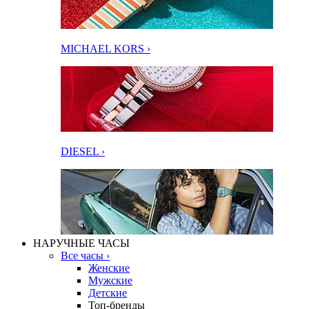
MICHAEL KORS ›
DIESEL ›
НАРУЧНЫЕ ЧАСЫ
Все часы ›
Женские
Мужские
Детские
Топ-бренды