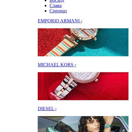
Восход
Слава
Спецназ
EMPORIO ARMANI ›
MICHAEL KORS ›
DIESEL ›