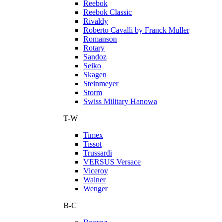
Reebok
Reebok Classic
Rivaldy
Roberto Cavalli by Franck Muller
Romanson
Rotary
Sandoz
Seiko
Skagen
Steinmeyer
Storm
Swiss Military Hanowa
T-W
Timex
Tissot
Trussardi
VERSUS Versace
Viceroy
Wainer
Wenger
В-С