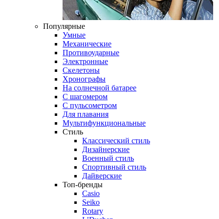
Популярные
Умные
Механические
Противоударные
Электронные
Скелетоны
Хронографы
На солнечной батарее
С шагомером
С пульсометром
Для плавания
Мультифункциональные
Стиль
Классический стиль
Дизайнерские
Военный стиль
Спортивный стиль
Дайверские
Топ-бренды
Casio
Seiko
Rotary