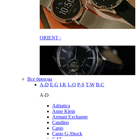
ORIENT ›
Все бренды
A-D
E-G
I-K
L-O
P-S
T-W
В-С
A-D
Adriatica
Anne Klein
Armani Exchange
Candino
Casio
Casio G-Shock