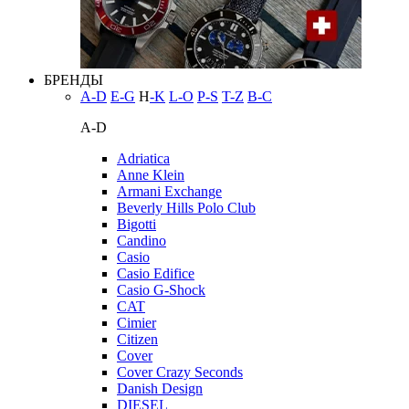
БРЕНДЫ
A-D
E-G
H
-K
L-O
P-S
T-Z
В-С
A-D
Adriatica
Anne Klein
Armani Exchange
Beverly Hills Polo Club
Bigotti
Candino
Casio
Casio Edifice
Casio G-Shock
CAT
Cimier
Citizen
Cover
Cover Crazy Seconds
Danish Design
DIESEL