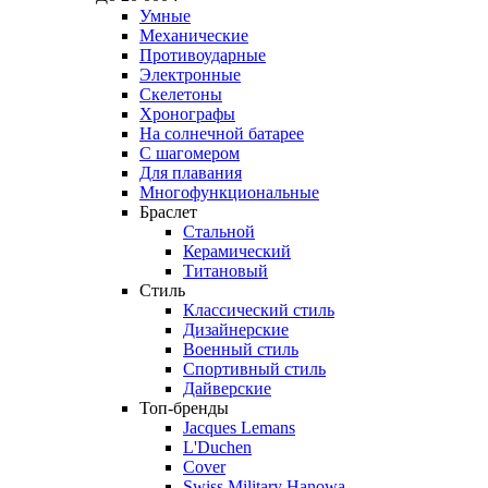
Умные
Механические
Противоударные
Электронные
Скелетоны
Хронографы
На солнечной батарее
С шагомером
Для плавания
Многофункциональные
Браслет
Стальной
Керамический
Титановый
Стиль
Классический стиль
Дизайнерские
Военный стиль
Спортивный стиль
Дайверские
Топ-бренды
Jacques Lemans
L'Duchen
Cover
Swiss Military Hanowa