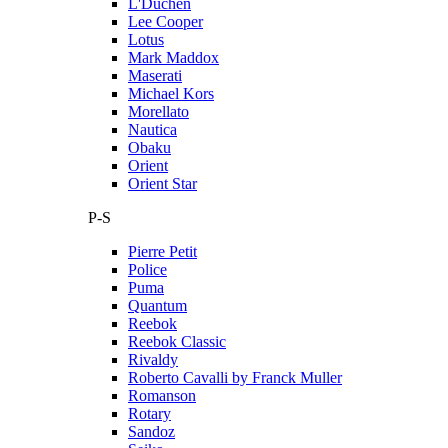
L'Duchen
Lee Cooper
Lotus
Mark Maddox
Maserati
Michael Kors
Morellato
Nautica
Obaku
Orient
Orient Star
P-S
Pierre Petit
Police
Puma
Quantum
Reebok
Reebok Classic
Rivaldy
Roberto Cavalli by Franck Muller
Romanson
Rotary
Sandoz