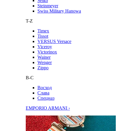
Seiko
Steinmeyer
Swiss Military Hanowa
T-Z
Timex
Tissot
VERSUS Versace
Viceroy
Victorinox
Wainer
Wenger
Zippo
В-С
Восход
Слава
Спецназ
EMPORIO ARMANI ›