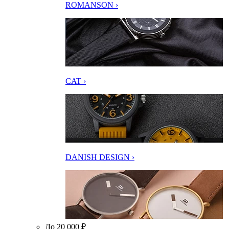
ROMANSON ›
CAT ›
DANISH DESIGN ›
До 20 000 ₽