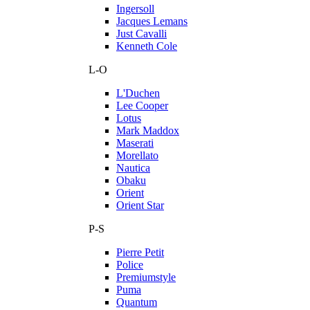
Ingersoll
Jacques Lemans
Just Cavalli
Kenneth Cole
L-O
L'Duchen
Lee Cooper
Lotus
Mark Maddox
Maserati
Morellato
Nautica
Obaku
Orient
Orient Star
P-S
Pierre Petit
Police
Premiumstyle
Puma
Quantum