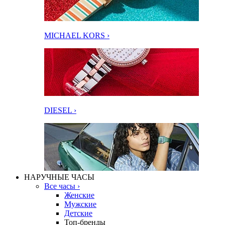
MICHAEL KORS ›
DIESEL ›
НАРУЧНЫЕ ЧАСЫ
Все часы ›
Женские
Мужские
Детские
Топ-бренды