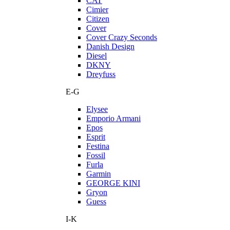
CAT
Cimier
Citizen
Cover
Cover Crazy Seconds
Danish Design
Diesel
DKNY
Dreyfuss
E-G
Elysee
Emporio Armani
Epos
Esprit
Festina
Fossil
Furla
Garmin
GEORGE KINI
Gryon
Guess
I-K