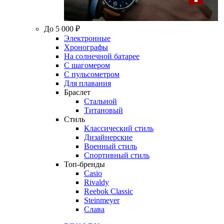
До 5 000 ₽
Электронные
Хронографы
На солнечной батарее
С шагомером
С пульсометром
Для плавания
Браслет
Стальной
Титановый
Стиль
Классический стиль
Дизайнерские
Военный стиль
Спортивный стиль
Топ-бренды
Casio
Rivaldy
Reebok Classic
Steinmeyer
Слава