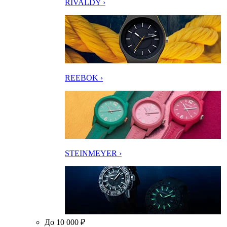
RIVALDY ›
REEBOK ›
STEINMEYER ›
До 10 000 ₽