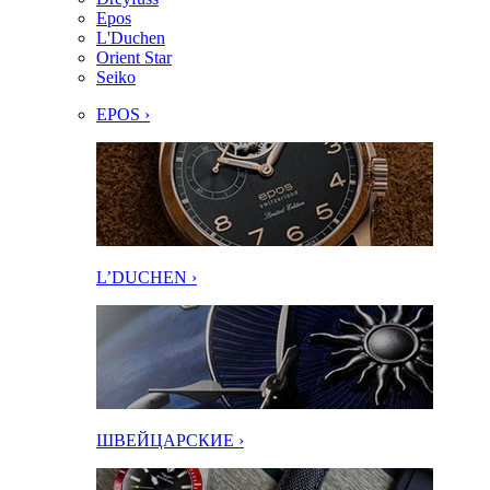
Epos
L'Duchen
Orient Star
Seiko
EPOS ›
L’DUCHEN ›
ШВЕЙЦАРСКИЕ ›