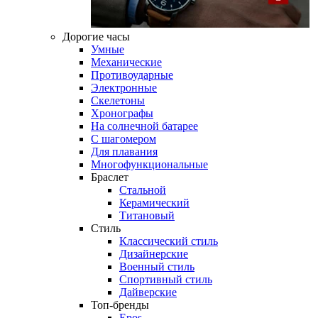
Дорогие часы
Умные
Механические
Противоударные
Электронные
Скелетоны
Хронографы
На солнечной батарее
С шагомером
Для плавания
Многофункциональные
Браслет
Стальной
Керамический
Титановый
Стиль
Классический стиль
Дизайнерские
Военный стиль
Спортивный стиль
Дайверские
Топ-бренды
Epos