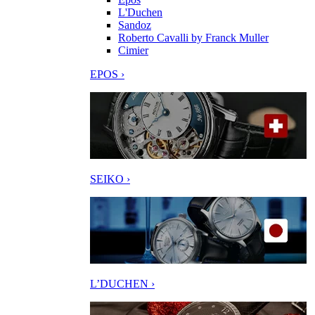
L'Duchen
Sandoz
Roberto Cavalli by Franck Muller
Cimier
EPOS ›
SEIKO ›
L’DUCHEN ›