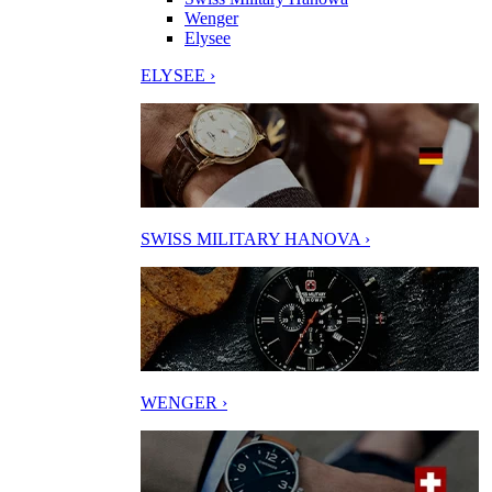
Wenger
Elysee
ELYSEE ›
SWISS MILITARY HANOVA ›
WENGER ›