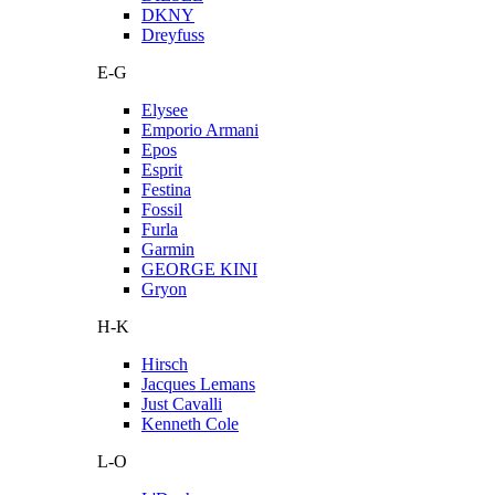
DKNY
Dreyfuss
E-G
Elysee
Emporio Armani
Epos
Esprit
Festina
Fossil
Furla
Garmin
GEORGE KINI
Gryon
H-K
Hirsch
Jacques Lemans
Just Cavalli
Kenneth Cole
L-O