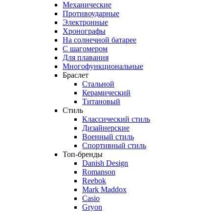
Механические
Противоударные
Электронные
Хронографы
На солнечной батарее
С шагомером
Для плавания
Многофункциональные
Браслет
Стальной
Керамический
Титановый
Стиль
Классический стиль
Дизайнерские
Военный стиль
Спортивный стиль
Топ-бренды
Danish Design
Romanson
Reebok
Mark Maddox
Casio
Gryon