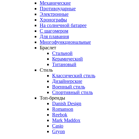
Механические
Противоударные
Электронные
Хронографы
На солнечной батарее
С шагомером
Для плавания
Многофункциональные
Браслет
Стальной
Керамический
Титановый
Стиль
Классический стиль
Дизайнерские
Военный стиль
Спортивный стиль
Топ-бренды
Danish Design
Romanson
Reebok
Mark Maddox
Casio
Gryon