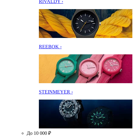
RIVALDY ›
REEBOK ›
STEINMEYER ›
До 10 000 ₽