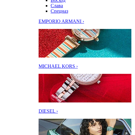
Восход
Слава
Спецназ
EMPORIO ARMANI ›
MICHAEL KORS ›
DIESEL ›