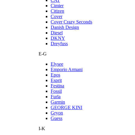
CAT
Cimier
Citizen
Cover
Cover Crazy Seconds
Danish Design
Diesel
DKNY
Dreyfuss
E-G
Elysee
Emporio Armani
Epos
Esprit
Festina
Fossil
Furla
Garmin
GEORGE KINI
Gryon
Guess
I-K