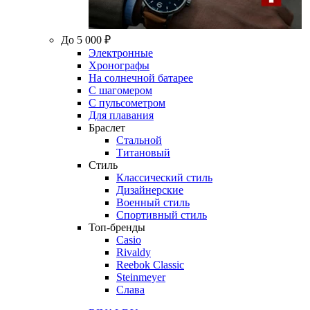
До 5 000 ₽
Электронные
Хронографы
На солнечной батарее
С шагомером
С пульсометром
Для плавания
Браслет
Стальной
Титановый
Стиль
Классический стиль
Дизайнерские
Военный стиль
Спортивный стиль
Топ-бренды
Casio
Rivaldy
Reebok Classic
Steinmeyer
Слава