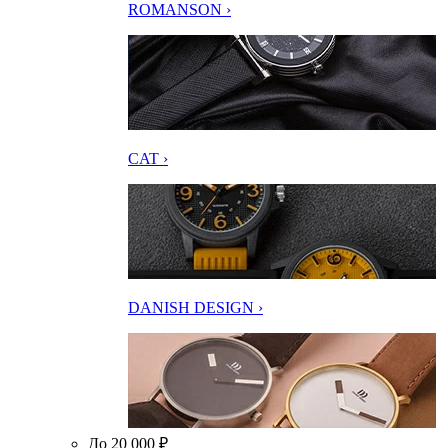
ROMANSON ›
CAT ›
DANISH DESIGN ›
До 20 000 ₽