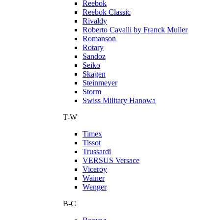
Reebok
Reebok Classic
Rivaldy
Roberto Cavalli by Franck Muller
Romanson
Rotary
Sandoz
Seiko
Skagen
Steinmeyer
Storm
Swiss Military Hanowa
T-W
Timex
Tissot
Trussardi
VERSUS Versace
Viceroy
Wainer
Wenger
В-С