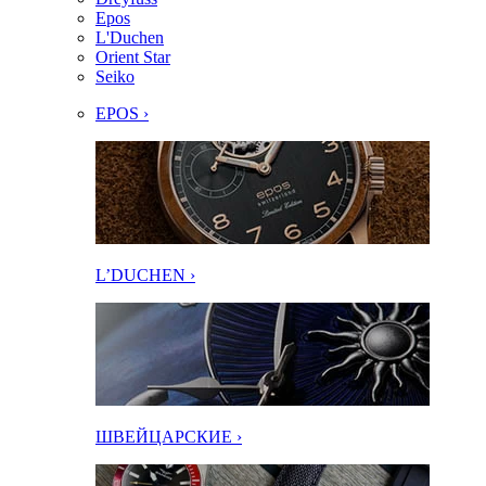
Epos
L'Duchen
Orient Star
Seiko
EPOS ›
L’DUCHEN ›
ШВЕЙЦАРСКИЕ ›