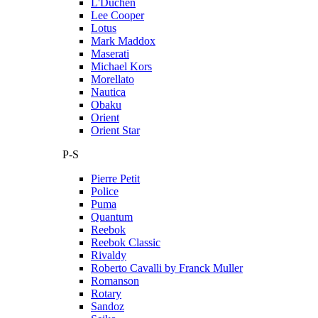
L'Duchen
Lee Cooper
Lotus
Mark Maddox
Maserati
Michael Kors
Morellato
Nautica
Obaku
Orient
Orient Star
P-S
Pierre Petit
Police
Puma
Quantum
Reebok
Reebok Classic
Rivaldy
Roberto Cavalli by Franck Muller
Romanson
Rotary
Sandoz