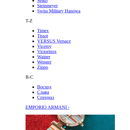
Seiko
Steinmeyer
Swiss Military Hanowa
T-Z
Timex
Tissot
VERSUS Versace
Viceroy
Victorinox
Wainer
Wenger
Zippo
В-С
Восход
Слава
Спецназ
EMPORIO ARMANI ›