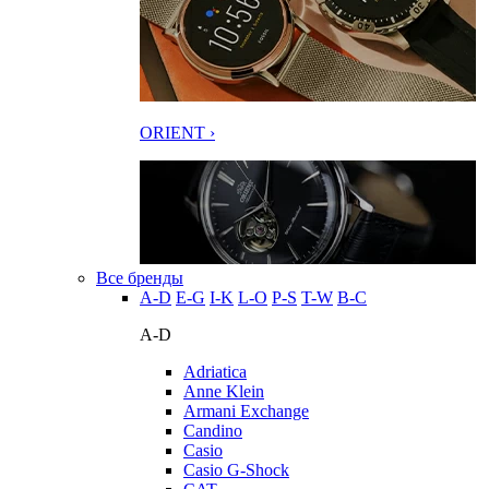
ORIENT ›
Все бренды
A-D
E-G
I-K
L-O
P-S
T-W
В-С
A-D
Adriatica
Anne Klein
Armani Exchange
Candino
Casio
Casio G-Shock