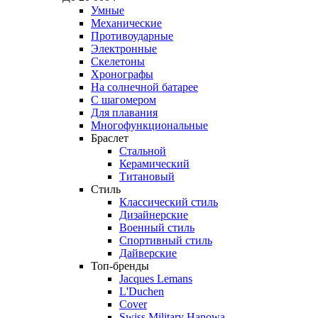
Умные
Механические
Противоударные
Электронные
Скелетоны
Хронографы
На солнечной батарее
С шагомером
Для плавания
Многофункциональные
Браслет
Стальной
Керамический
Титановый
Стиль
Классический стиль
Дизайнерские
Военный стиль
Спортивный стиль
Дайверские
Топ-бренды
Jacques Lemans
L'Duchen
Cover
Swiss Military Hanowa