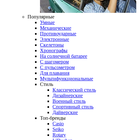
Популярные
Умные
Механические
Противоударные
Электронные
Скелетоны
Хронографы
На солнечной батарее
С шагомером
С пульсометром
Для плавания
Мультифункциональные
Стиль
Классический стиль
Дизайнерские
Военный стиль
Спортивный стиль
Дайверские
Топ-бренды
Casio
Seiko
Rotary