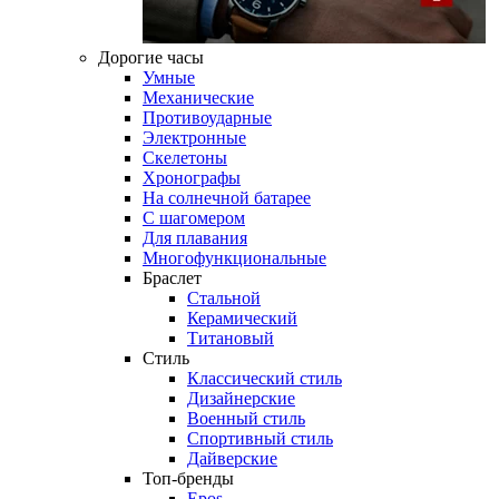
Дорогие часы
Умные
Механические
Противоударные
Электронные
Скелетоны
Хронографы
На солнечной батарее
С шагомером
Для плавания
Многофункциональные
Браслет
Стальной
Керамический
Титановый
Стиль
Классический стиль
Дизайнерские
Военный стиль
Спортивный стиль
Дайверские
Топ-бренды
Epos