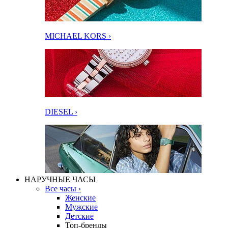
MICHAEL KORS ›
DIESEL ›
НАРУЧНЫЕ ЧАСЫ
Все часы ›
Женские
Мужские
Детские
Топ-бренды