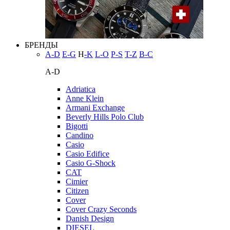
БРЕНДЫ
A-D
E-G
H
-K
L-O
P-S
T-Z
В-С
A-D
Adriatica
Anne Klein
Armani Exchange
Beverly Hills Polo Club
Bigotti
Candino
Casio
Casio Edifice
Casio G-Shock
CAT
Cimier
Citizen
Cover
Cover Crazy Seconds
Danish Design
DIESEL