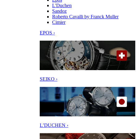
L'Duchen
Sandoz
Roberto Cavalli by Franck Muller
Cimier
EPOS ›
SEIKO ›
L’DUCHEN ›