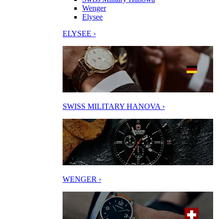
Wenger
Elysee
ELYSEE ›
SWISS MILITARY HANOVA ›
WENGER ›