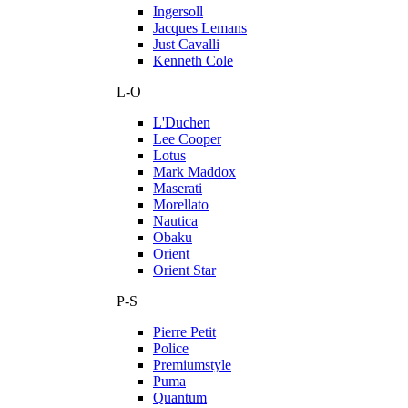
Ingersoll
Jacques Lemans
Just Cavalli
Kenneth Cole
L-O
L'Duchen
Lee Cooper
Lotus
Mark Maddox
Maserati
Morellato
Nautica
Obaku
Orient
Orient Star
P-S
Pierre Petit
Police
Premiumstyle
Puma
Quantum