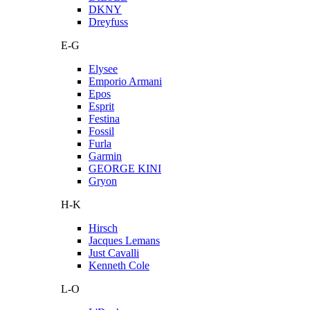
DKNY
Dreyfuss
E-G
Elysee
Emporio Armani
Epos
Esprit
Festina
Fossil
Furla
Garmin
GEORGE KINI
Gryon
H-K
Hirsch
Jacques Lemans
Just Cavalli
Kenneth Cole
L-O