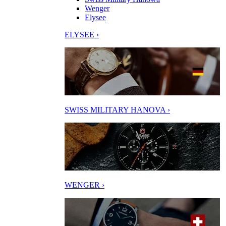
Wenger
Elysee
ELYSEE ›
SWISS MILITARY HANOVA ›
WENGER ›