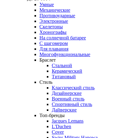
Умные
Механические
Противоударные
Электронные
Скелетоны
Хронографы
На солнечной батарее
С шагомером
Для плавания
Многофункциональные
Браслет
Стальной
Керамический
Титановый
Стиль
Классический стиль
Дизайнерские
Военный стиль
Спортивный стиль
Дайверские
Топ-бренды
Jacques Lemans
L'Duchen
Cover
Swiss Military Hanowa