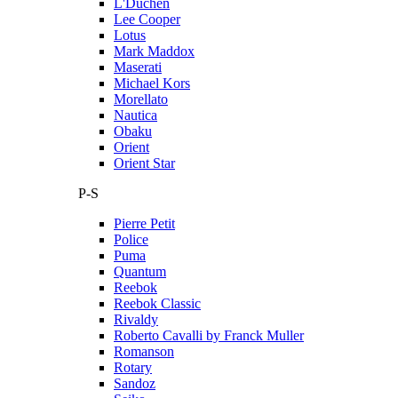
L'Duchen
Lee Cooper
Lotus
Mark Maddox
Maserati
Michael Kors
Morellato
Nautica
Obaku
Orient
Orient Star
P-S
Pierre Petit
Police
Puma
Quantum
Reebok
Reebok Classic
Rivaldy
Roberto Cavalli by Franck Muller
Romanson
Rotary
Sandoz