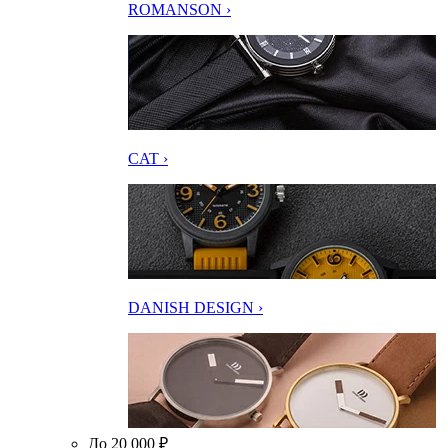
ROMANSON ›
CAT ›
DANISH DESIGN ›
До 20 000 ₽