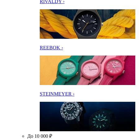
RIVALDY ›
REEBOK ›
STEINMEYER ›
До 10 000 ₽