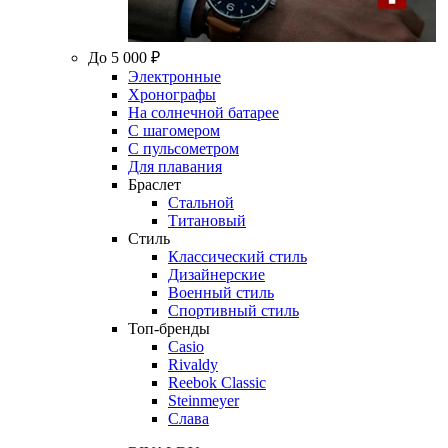
До 5 000 ₽
Электронные
Хронографы
На солнечной батарее
С шагомером
С пульсометром
Для плавания
Браслет
Стальной
Титановый
Стиль
Классический стиль
Дизайнерские
Военный стиль
Спортивный стиль
Топ-бренды
Casio
Rivaldy
Reebok Classic
Steinmeyer
Слава