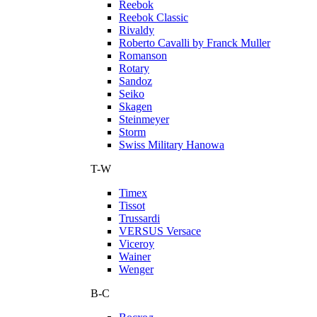
Reebok
Reebok Classic
Rivaldy
Roberto Cavalli by Franck Muller
Romanson
Rotary
Sandoz
Seiko
Skagen
Steinmeyer
Storm
Swiss Military Hanowa
T-W
Timex
Tissot
Trussardi
VERSUS Versace
Viceroy
Wainer
Wenger
В-С