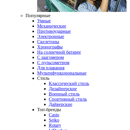
Популярные
Умные
Механические
Противоударные
Электронные
Скелетоны
Хронографы
На солнечной батарее
С шагомером
С пульсометром
Для плавания
Мультифункциональные
Стиль
Классический стиль
Дизайнерские
Военный стиль
Спортивный стиль
Дайверские
Топ-бренды
Casio
Seiko
Rotary