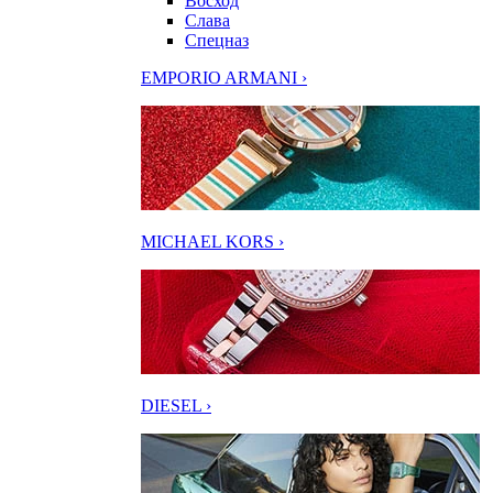
Восход
Слава
Спецназ
EMPORIO ARMANI ›
MICHAEL KORS ›
DIESEL ›