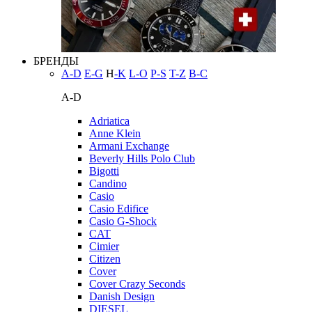
БРЕНДЫ
A-D
E-G
H
-K
L-O
P-S
T-Z
В-С
A-D
Adriatica
Anne Klein
Armani Exchange
Beverly Hills Polo Club
Bigotti
Candino
Casio
Casio Edifice
Casio G-Shock
CAT
Cimier
Citizen
Cover
Cover Crazy Seconds
Danish Design
DIESEL