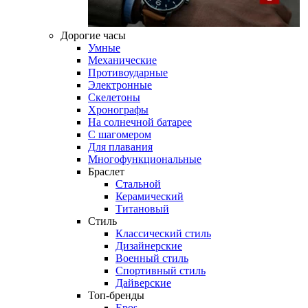
Дорогие часы
Умные
Механические
Противоударные
Электронные
Скелетоны
Хронографы
На солнечной батарее
С шагомером
Для плавания
Многофункциональные
Браслет
Стальной
Керамический
Титановый
Стиль
Классический стиль
Дизайнерские
Военный стиль
Спортивный стиль
Дайверские
Топ-бренды
Epos