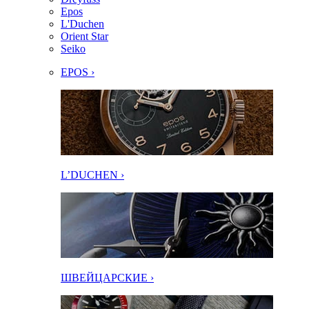
Epos
L'Duchen
Orient Star
Seiko
EPOS ›
L’DUCHEN ›
ШВЕЙЦАРСКИЕ ›