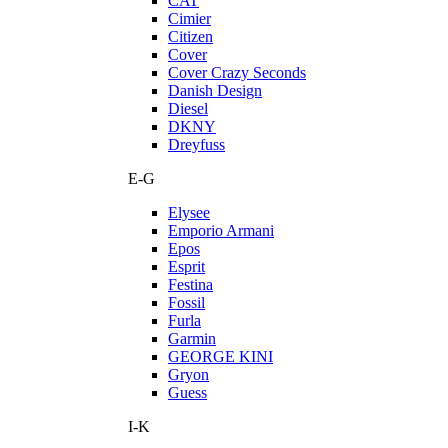
CAT
Cimier
Citizen
Cover
Cover Crazy Seconds
Danish Design
Diesel
DKNY
Dreyfuss
E-G
Elysee
Emporio Armani
Epos
Esprit
Festina
Fossil
Furla
Garmin
GEORGE KINI
Gryon
Guess
I-K