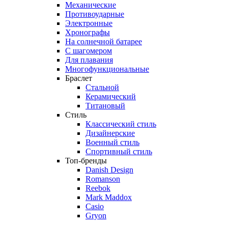
Механические
Противоударные
Электронные
Хронографы
На солнечной батарее
С шагомером
Для плавания
Многофункциональные
Браслет
Стальной
Керамический
Титановый
Стиль
Классический стиль
Дизайнерские
Военный стиль
Спортивный стиль
Топ-бренды
Danish Design
Romanson
Reebok
Mark Maddox
Casio
Gryon