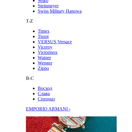
Seiko
Steinmeyer
Swiss Military Hanowa
T-Z
Timex
Tissot
VERSUS Versace
Viceroy
Victorinox
Wainer
Wenger
Zippo
В-С
Восход
Слава
Спецназ
EMPORIO ARMANI ›