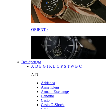
ORIENT ›
Все бренды
A-D
E-G
I-K
L-O
P-S
T-W
В-С
A-D
Adriatica
Anne Klein
Armani Exchange
Candino
Casio
Casio G-Shock