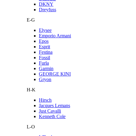
DKNY
Dreyfuss
E-G
Elysee
Emporio Armani
Epos
Esprit
Festina
Fossil
Furla
Garmin
GEORGE KINI
Gryon
H-K
Hirsch
Jacques Lemans
Just Cavalli
Kenneth Cole
L-O