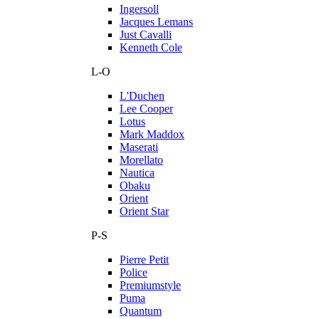
Ingersoll
Jacques Lemans
Just Cavalli
Kenneth Cole
L-O
L'Duchen
Lee Cooper
Lotus
Mark Maddox
Maserati
Morellato
Nautica
Obaku
Orient
Orient Star
P-S
Pierre Petit
Police
Premiumstyle
Puma
Quantum