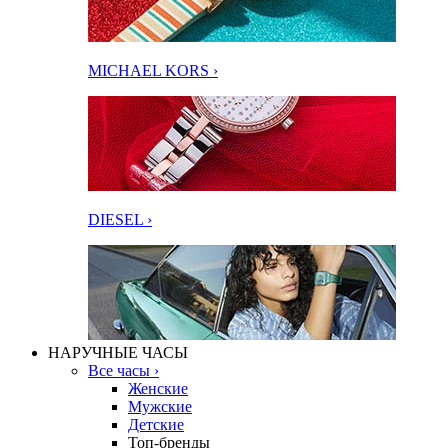
MICHAEL KORS ›
DIESEL ›
НАРУЧНЫЕ ЧАСЫ
Все часы ›
Женские
Мужские
Детские
Топ-бренды