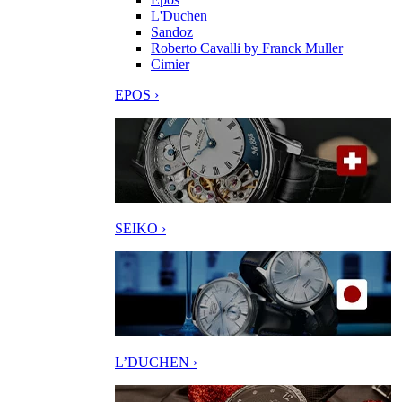
L'Duchen
Sandoz
Roberto Cavalli by Franck Muller
Cimier
EPOS ›
SEIKO ›
L’DUCHEN ›