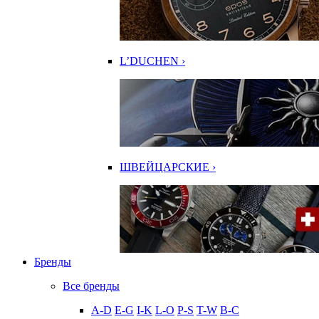
L’DUCHEN ›
ШВЕЙЦАРСКИЕ ›
Бренды
Все бренды
A-D
E-G
I-K
L-O
P-S
T-W
В-С