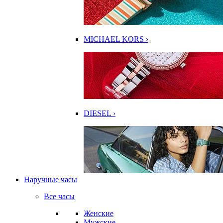
MICHAEL KORS ›
DIESEL ›
Наручные часы
Все часы
Женские
Мужские