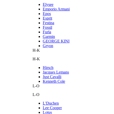
Elysee
Emporio Armani
Epos
Esprit
Festina
Fossil
Furla
Garmin
GEORGE KINI
Gryon
H-K
H-K
Hirsch
Jacques Lemans
Just Cavalli
Kenneth Cole
L-O
L-O
L'Duchen
Lee Cooper
Lotus