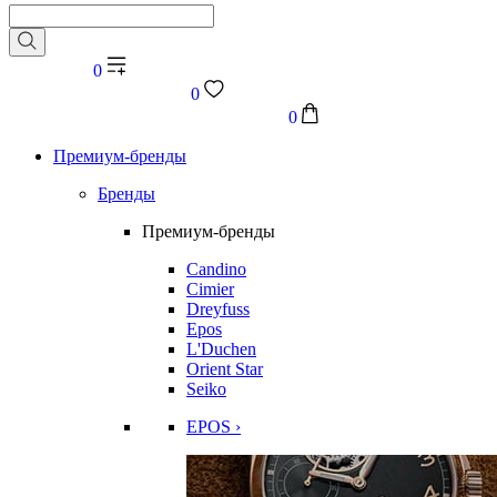
0
0
0
Премиум-бренды
Бренды
Премиум-бренды
Candino
Cimier
Dreyfuss
Epos
L'Duchen
Orient Star
Seiko
EPOS ›