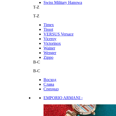
Swiss Military Hanowa
T-Z
T-Z
Timex
Tissot
VERSUS Versace
Viceroy
Victorinox
Wainer
Wenger
Zippo
В-С
В-С
Восход
Слава
Спецназ
EMPORIO ARMANI ›