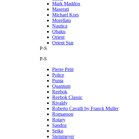
Mark Maddox
Maserati
Michael Kors
Morellato
Nautica
Obaku
Orient
Orient Star
P-S
P-S
Pierre Petit
Police
Puma
Quantum
Reebok
Reebok Classic
Rivaldy
Roberto Cavalli by Franck Muller
Romanson
Rotary
Sandoz
Seiko
Steinmeyer