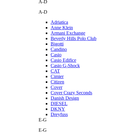
A-D
A-D
Adriatica
Anne Klein
Armani Exchange
Beverly Hills Polo Club
Bigotti
Candino
Casio
Casio Edifice
Casio G-Shock
CAT
Cimier
Citizen
Cover
Cover Crazy Seconds
Danish Design
DIESEL
DKNY
Dreyfuss
E-G
E-G