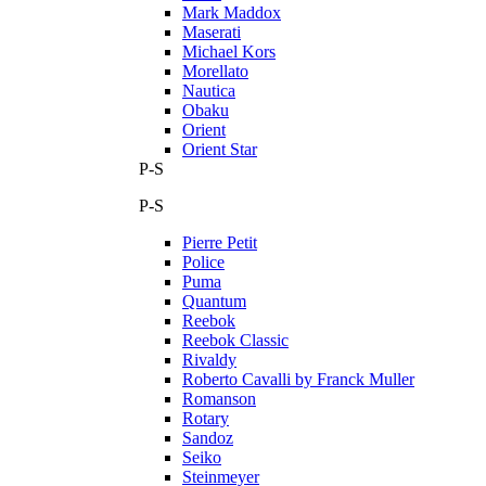
Mark Maddox
Maserati
Michael Kors
Morellato
Nautica
Obaku
Orient
Orient Star
P-S
P-S
Pierre Petit
Police
Puma
Quantum
Reebok
Reebok Classic
Rivaldy
Roberto Cavalli by Franck Muller
Romanson
Rotary
Sandoz
Seiko
Steinmeyer