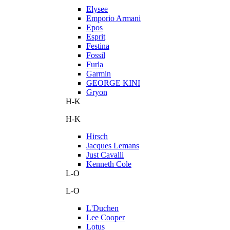
Elysee
Emporio Armani
Epos
Esprit
Festina
Fossil
Furla
Garmin
GEORGE KINI
Gryon
H-K
H-K
Hirsch
Jacques Lemans
Just Cavalli
Kenneth Cole
L-O
L-O
L'Duchen
Lee Cooper
Lotus