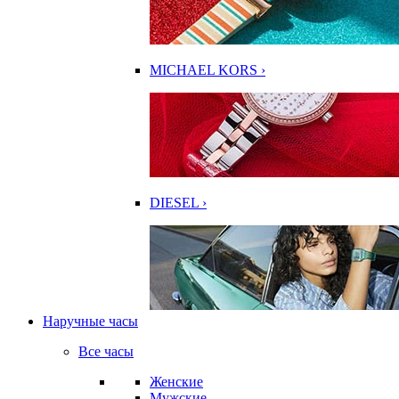
MICHAEL KORS ›
DIESEL ›
Наручные часы
Все часы
Женские
Мужские