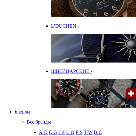
L’DUCHEN ›
ШВЕЙЦАРСКИЕ ›
Бренды
Все бренды
A-D
E-G
I-K
L-O
P-S
T-W
В-С