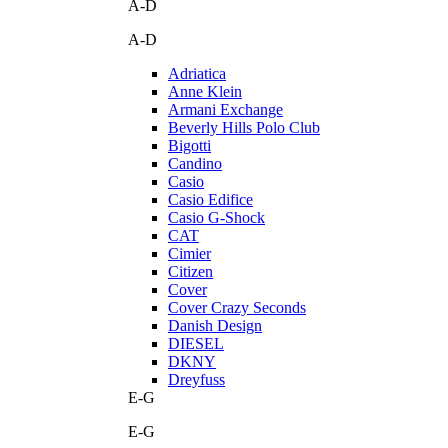
A-D
A-D
Adriatica
Anne Klein
Armani Exchange
Beverly Hills Polo Club
Bigotti
Candino
Casio
Casio Edifice
Casio G-Shock
CAT
Cimier
Citizen
Cover
Cover Crazy Seconds
Danish Design
DIESEL
DKNY
Dreyfuss
E-G
E-G