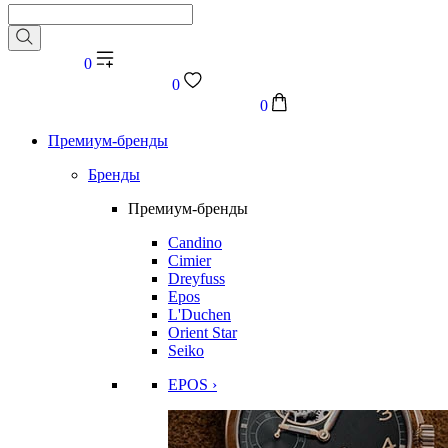
0
0
0
Премиум-бренды
Бренды
Премиум-бренды
Candino
Cimier
Dreyfuss
Epos
L'Duchen
Orient Star
Seiko
EPOS ›