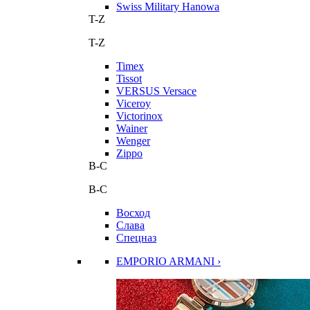
Swiss Military Hanowa
T-Z
T-Z
Timex
Tissot
VERSUS Versace
Viceroy
Victorinox
Wainer
Wenger
Zippo
В-С
В-С
Восход
Слава
Спецназ
EMPORIO ARMANI ›