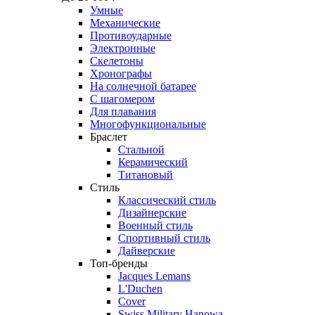
Умные
Механические
Противоударные
Электронные
Скелетоны
Хронографы
На солнечной батарее
С шагомером
Для плавания
Многофункциональные
Браслет
Стальной
Керамический
Титановый
Стиль
Классический стиль
Дизайнерские
Военный стиль
Спортивный стиль
Дайверские
Топ-бренды
Jacques Lemans
L'Duchen
Cover
Swiss Military Hanowa