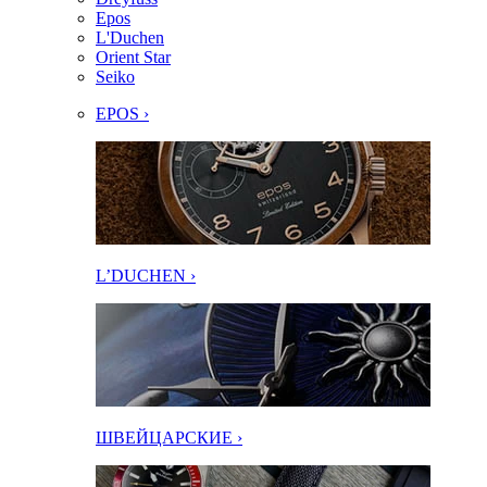
Epos
L'Duchen
Orient Star
Seiko
EPOS ›
L’DUCHEN ›
ШВЕЙЦАРСКИЕ ›