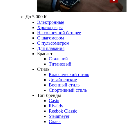
До 5 000 ₽
Электронные
Хронографы
На солнечной батарее
С шагомером
С пульсометром
Для плавания
Браслет
Стальной
Титановый
Стиль
Классический стиль
Дизайнерские
Военный стиль
Спортивный стиль
Топ-бренды
Casio
Rivaldy
Reebok Classic
Steinmeyer
Слава