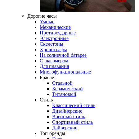
Дорогие часы
Умные
Механические
Противоударные
Электронные
Скелетоны
Хронографы
На солнечной батарее
С шагомером
Для плавания
Многофункциональные
Браслет
Стальной
Керамический
Титановый
Стиль
Классический стиль
Дизайнерские
Военный стиль
Спортивный стиль
Дайверские
Топ-бренды
Epos