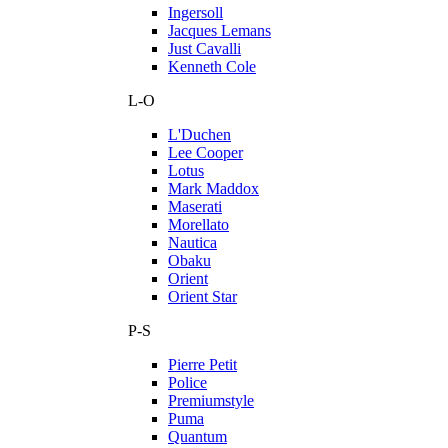
Ingersoll
Jacques Lemans
Just Cavalli
Kenneth Cole
L-O
L'Duchen
Lee Cooper
Lotus
Mark Maddox
Maserati
Morellato
Nautica
Obaku
Orient
Orient Star
P-S
Pierre Petit
Police
Premiumstyle
Puma
Quantum