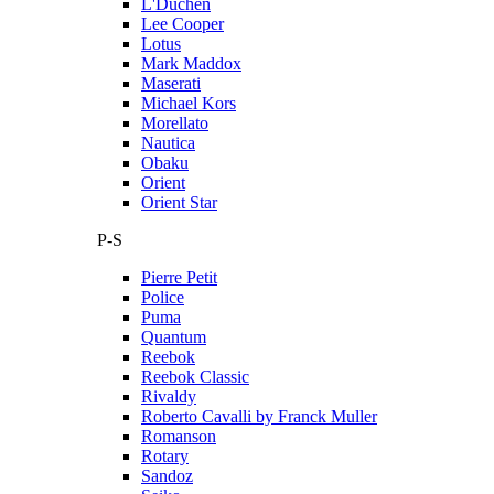
L'Duchen
Lee Cooper
Lotus
Mark Maddox
Maserati
Michael Kors
Morellato
Nautica
Obaku
Orient
Orient Star
P-S
Pierre Petit
Police
Puma
Quantum
Reebok
Reebok Classic
Rivaldy
Roberto Cavalli by Franck Muller
Romanson
Rotary
Sandoz