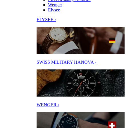
Wenger
Elysee
ELYSEE ›
SWISS MILITARY HANOVA ›
WENGER ›