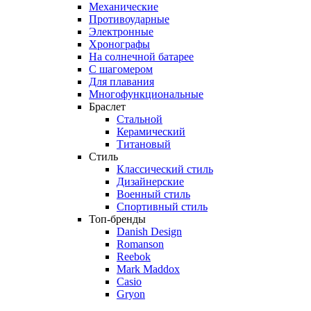
Механические
Противоударные
Электронные
Хронографы
На солнечной батарее
С шагомером
Для плавания
Многофункциональные
Браслет
Стальной
Керамический
Титановый
Стиль
Классический стиль
Дизайнерские
Военный стиль
Спортивный стиль
Топ-бренды
Danish Design
Romanson
Reebok
Mark Maddox
Casio
Gryon