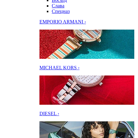
Восход
Слава
Спецназ
EMPORIO ARMANI ›
MICHAEL KORS ›
DIESEL ›