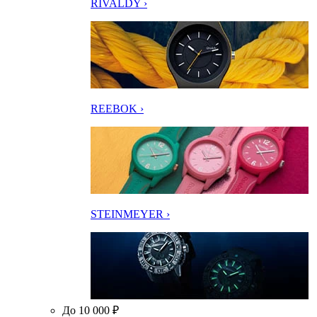
RIVALDY ›
REEBOK ›
STEINMEYER ›
До 10 000 ₽