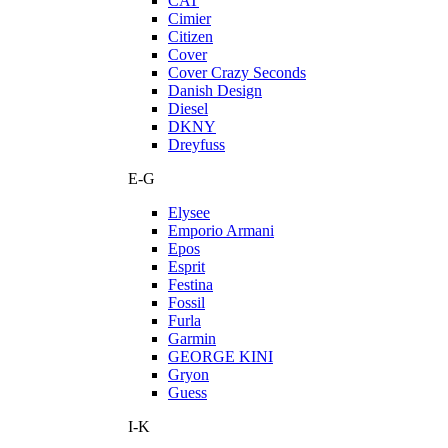
CAT
Cimier
Citizen
Cover
Cover Crazy Seconds
Danish Design
Diesel
DKNY
Dreyfuss
E-G
Elysee
Emporio Armani
Epos
Esprit
Festina
Fossil
Furla
Garmin
GEORGE KINI
Gryon
Guess
I-K