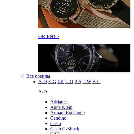
ORIENT ›
Все бренды
A-D
E-G
I-K
L-O
P-S
T-W
В-С
A-D
Adriatica
Anne Klein
Armani Exchange
Candino
Casio
Casio G-Shock