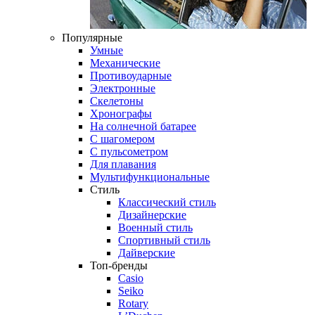
Популярные
Умные
Механические
Противоударные
Электронные
Скелетоны
Хронографы
На солнечной батарее
С шагомером
С пульсометром
Для плавания
Мультифункциональные
Стиль
Классический стиль
Дизайнерские
Военный стиль
Спортивный стиль
Дайверские
Топ-бренды
Casio
Seiko
Rotary