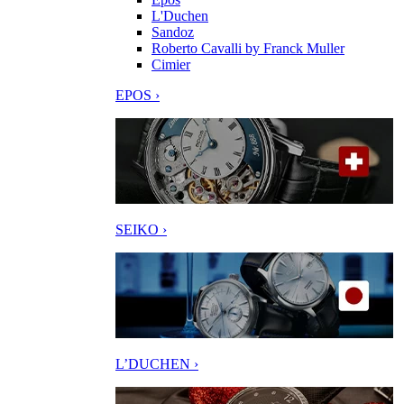
L'Duchen
Sandoz
Roberto Cavalli by Franck Muller
Cimier
EPOS ›
SEIKO ›
L’DUCHEN ›