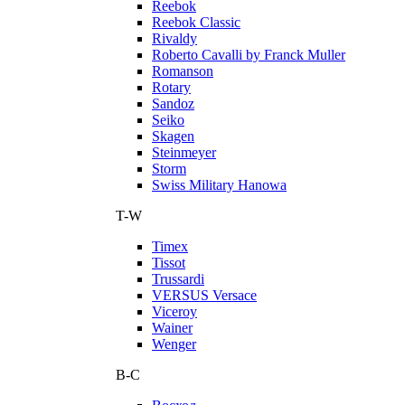
Reebok
Reebok Classic
Rivaldy
Roberto Cavalli by Franck Muller
Romanson
Rotary
Sandoz
Seiko
Skagen
Steinmeyer
Storm
Swiss Military Hanowa
T-W
Timex
Tissot
Trussardi
VERSUS Versace
Viceroy
Wainer
Wenger
В-С