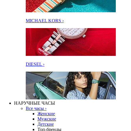
MICHAEL KORS ›
DIESEL ›
НАРУЧНЫЕ ЧАСЫ
Все часы ›
Женские
Мужские
Детские
Топ-бренды