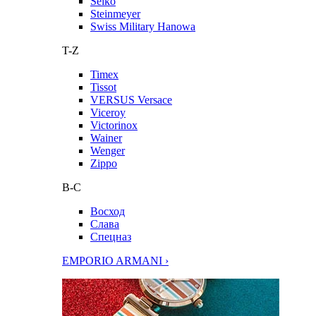
Seiko
Steinmeyer
Swiss Military Hanowa
T-Z
Timex
Tissot
VERSUS Versace
Viceroy
Victorinox
Wainer
Wenger
Zippo
В-С
Восход
Слава
Спецназ
EMPORIO ARMANI ›