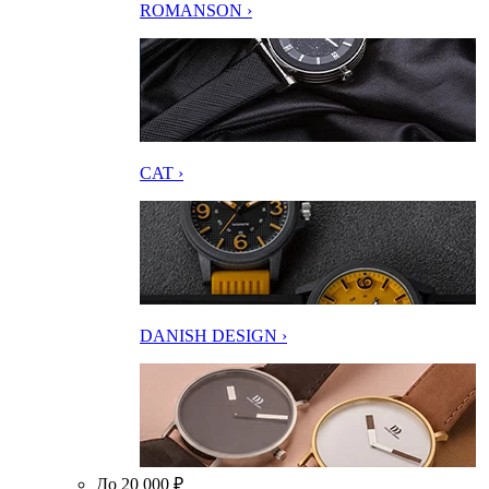
ROMANSON ›
CAT ›
DANISH DESIGN ›
До 20 000 ₽