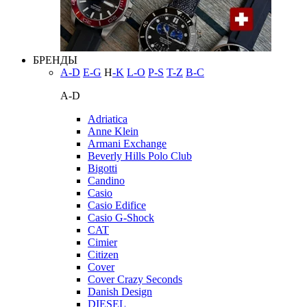
БРЕНДЫ
A-D
E-G
H
-K
L-O
P-S
T-Z
В-С
A-D
Adriatica
Anne Klein
Armani Exchange
Beverly Hills Polo Club
Bigotti
Candino
Casio
Casio Edifice
Casio G-Shock
CAT
Cimier
Citizen
Cover
Cover Crazy Seconds
Danish Design
DIESEL