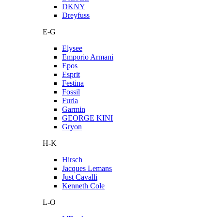
DKNY
Dreyfuss
E-G
Elysee
Emporio Armani
Epos
Esprit
Festina
Fossil
Furla
Garmin
GEORGE KINI
Gryon
H-K
Hirsch
Jacques Lemans
Just Cavalli
Kenneth Cole
L-O