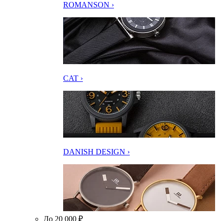
ROMANSON ›
CAT ›
DANISH DESIGN ›
До 20 000 ₽