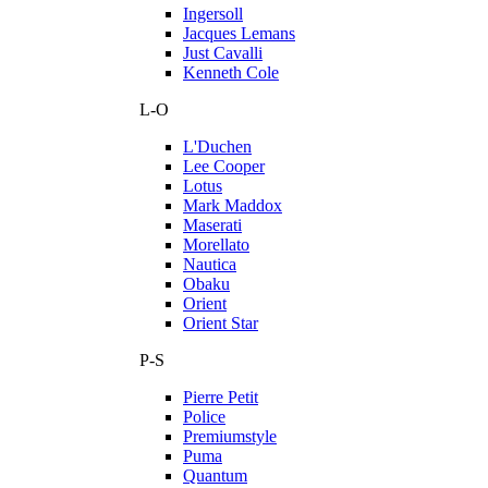
Ingersoll
Jacques Lemans
Just Cavalli
Kenneth Cole
L-O
L'Duchen
Lee Cooper
Lotus
Mark Maddox
Maserati
Morellato
Nautica
Obaku
Orient
Orient Star
P-S
Pierre Petit
Police
Premiumstyle
Puma
Quantum