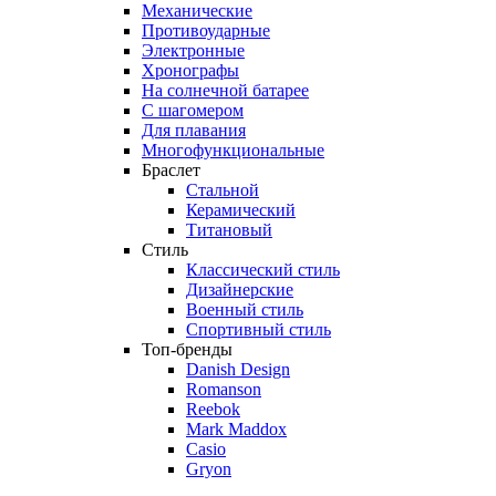
Механические
Противоударные
Электронные
Хронографы
На солнечной батарее
С шагомером
Для плавания
Многофункциональные
Браслет
Стальной
Керамический
Титановый
Стиль
Классический стиль
Дизайнерские
Военный стиль
Спортивный стиль
Топ-бренды
Danish Design
Romanson
Reebok
Mark Maddox
Casio
Gryon