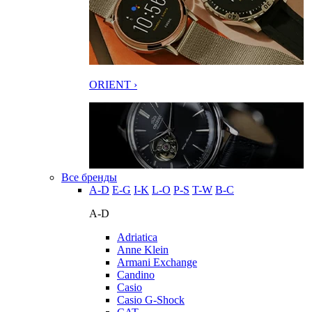
ORIENT ›
Все бренды
A-D
E-G
I-K
L-O
P-S
T-W
В-С
A-D
Adriatica
Anne Klein
Armani Exchange
Candino
Casio
Casio G-Shock