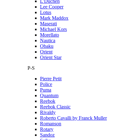
L'Duchen
Lee Cooper
Lotus
Mark Maddox
Maserati
Michael Kors
Morellato
Nautica
Obaku
Orient
Orient Star
P-S
Pierre Petit
Police
Puma
Quantum
Reebok
Reebok Classic
Rivaldy
Roberto Cavalli by Franck Muller
Romanson
Rotary
Sandoz