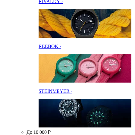
RIVALDY ›
REEBOK ›
STEINMEYER ›
До 10 000 ₽