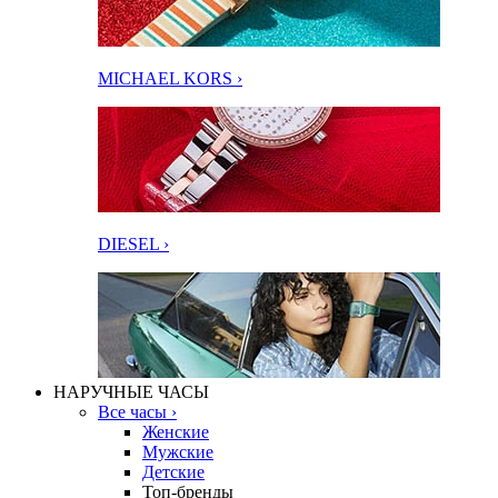
MICHAEL KORS ›
DIESEL ›
НАРУЧНЫЕ ЧАСЫ
Все часы ›
Женские
Мужские
Детские
Топ-бренды