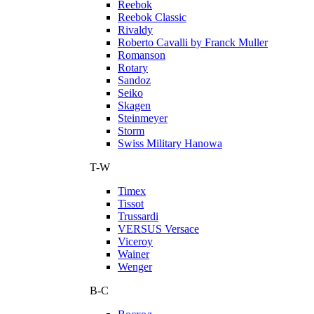
Reebok
Reebok Classic
Rivaldy
Roberto Cavalli by Franck Muller
Romanson
Rotary
Sandoz
Seiko
Skagen
Steinmeyer
Storm
Swiss Military Hanowa
T-W
Timex
Tissot
Trussardi
VERSUS Versace
Viceroy
Wainer
Wenger
В-С