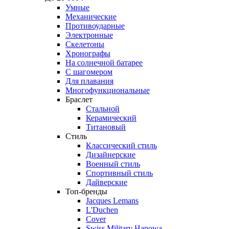
Умные
Механические
Противоударные
Электронные
Скелетоны
Хронографы
На солнечной батарее
С шагомером
Для плавания
Многофункциональные
Браслет
Стальной
Керамический
Титановый
Стиль
Классический стиль
Дизайнерские
Военный стиль
Спортивный стиль
Дайверские
Топ-бренды
Jacques Lemans
L'Duchen
Cover
Swiss Military Hanowa