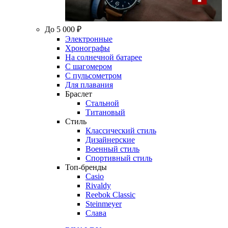
До 5 000 ₽
Электронные
Хронографы
На солнечной батарее
С шагомером
С пульсометром
Для плавания
Браслет
Стальной
Титановый
Стиль
Классический стиль
Дизайнерские
Военный стиль
Спортивный стиль
Топ-бренды
Casio
Rivaldy
Reebok Classic
Steinmeyer
Слава