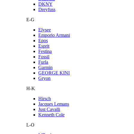
DKNY
Dreyfuss
E-G
Elysee
Emporio Armani
Epos
Esprit
Festina
Fossil
Furla
Garmin
GEORGE KINI
Gryon
H-K
Hirsch
Jacques Lemans
Just Cavalli
Kenneth Cole
L-O