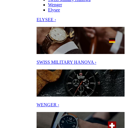
Wenger
Elysee
ELYSEE ›
SWISS MILITARY HANOVA ›
WENGER ›