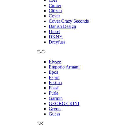
CAT
Cimier
Citizen
Cover
Cover Crazy Seconds
Danish Design
Diesel
DKNY
Dreyfuss
E-G
Elysee
Emporio Armani
Epos
Esprit
Festina
Fossil
Furla
Garmin
GEORGE KINI
Gryon
Guess
I-K