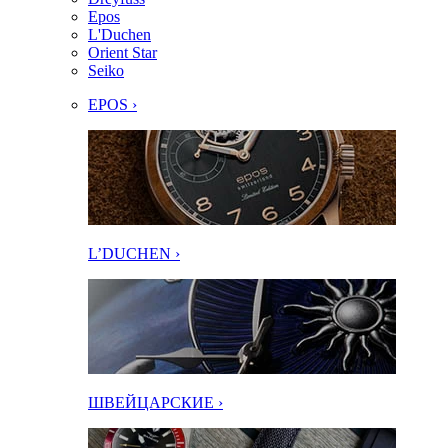
Epos
L'Duchen
Orient Star
Seiko
EPOS ›
L’DUCHEN ›
ШВЕЙЦАРСКИЕ ›