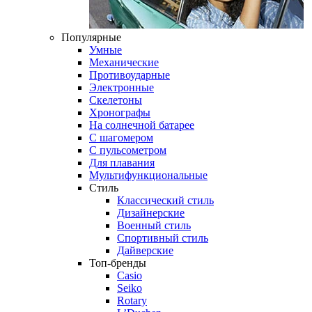
Популярные
Умные
Механические
Противоударные
Электронные
Скелетоны
Хронографы
На солнечной батарее
С шагомером
С пульсометром
Для плавания
Мультифункциональные
Стиль
Классический стиль
Дизайнерские
Военный стиль
Спортивный стиль
Дайверские
Топ-бренды
Casio
Seiko
Rotary