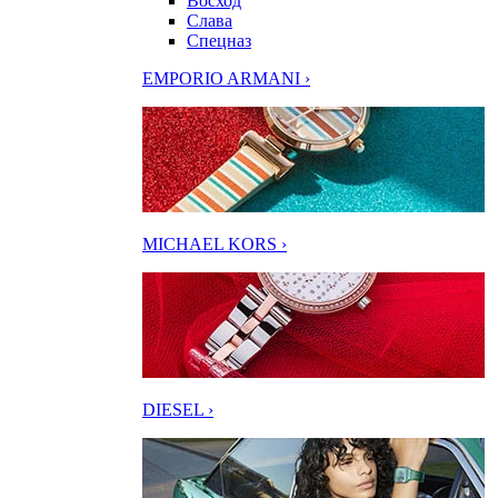
Восход
Слава
Спецназ
EMPORIO ARMANI ›
MICHAEL KORS ›
DIESEL ›