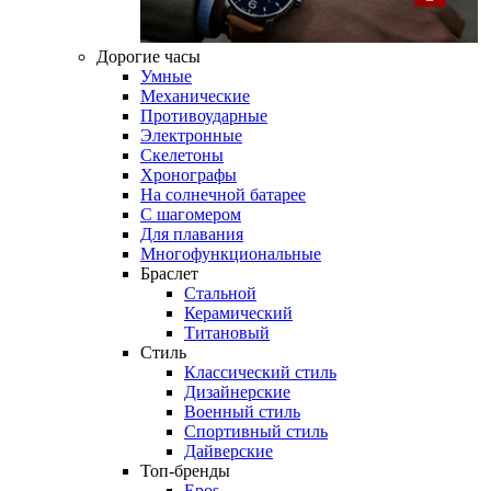
Дорогие часы
Умные
Механические
Противоударные
Электронные
Скелетоны
Хронографы
На солнечной батарее
С шагомером
Для плавания
Многофункциональные
Браслет
Стальной
Керамический
Титановый
Стиль
Классический стиль
Дизайнерские
Военный стиль
Спортивный стиль
Дайверские
Топ-бренды
Epos