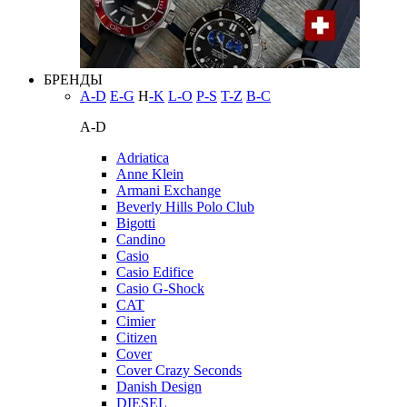
БРЕНДЫ
A-D
E-G
H
-K
L-O
P-S
T-Z
В-С
A-D
Adriatica
Anne Klein
Armani Exchange
Beverly Hills Polo Club
Bigotti
Candino
Casio
Casio Edifice
Casio G-Shock
CAT
Cimier
Citizen
Cover
Cover Crazy Seconds
Danish Design
DIESEL