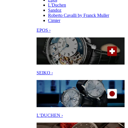
L'Duchen
Sandoz
Roberto Cavalli by Franck Muller
Cimier
EPOS ›
SEIKO ›
L’DUCHEN ›