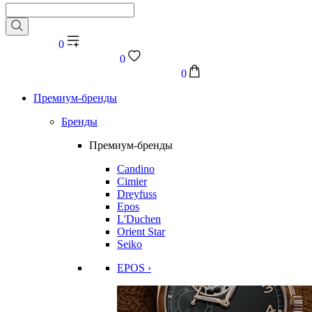
0
0
0
Премиум-бренды
Бренды
Премиум-бренды
Candino
Cimier
Dreyfuss
Epos
L'Duchen
Orient Star
Seiko
EPOS ›