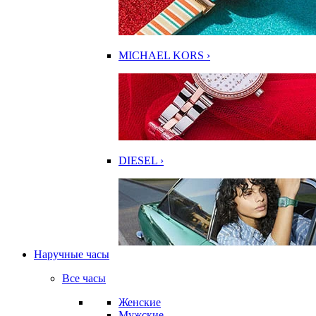
MICHAEL KORS ›
DIESEL ›
Наручные часы
Все часы
Женские
Мужские