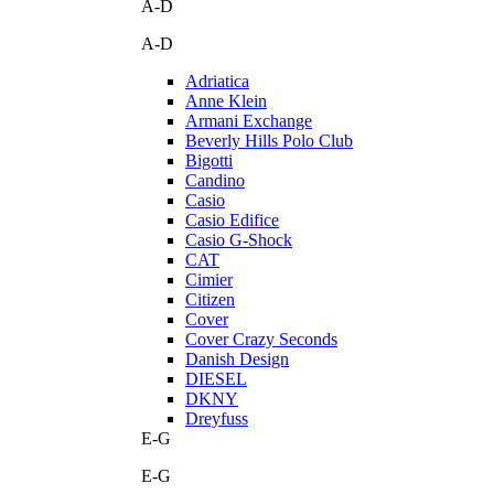
A-D
A-D
Adriatica
Anne Klein
Armani Exchange
Beverly Hills Polo Club
Bigotti
Candino
Casio
Casio Edifice
Casio G-Shock
CAT
Cimier
Citizen
Cover
Cover Crazy Seconds
Danish Design
DIESEL
DKNY
Dreyfuss
E-G
E-G