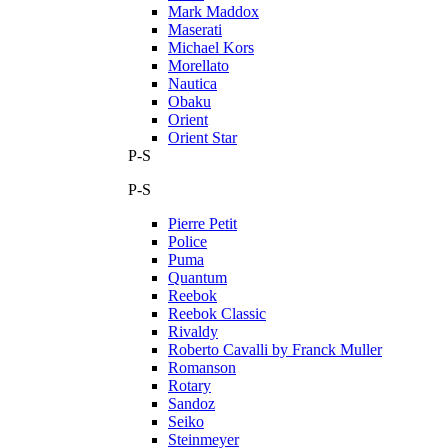
Mark Maddox
Maserati
Michael Kors
Morellato
Nautica
Obaku
Orient
Orient Star
P-S
P-S
Pierre Petit
Police
Puma
Quantum
Reebok
Reebok Classic
Rivaldy
Roberto Cavalli by Franck Muller
Romanson
Rotary
Sandoz
Seiko
Steinmeyer