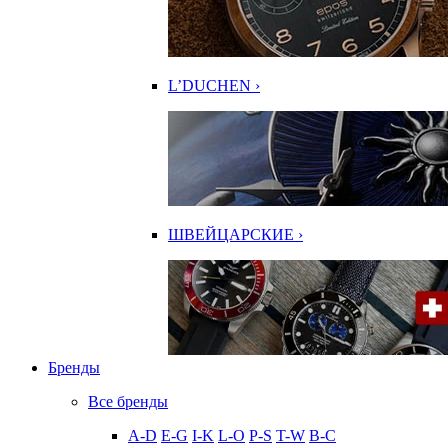
L’DUCHEN ›
ШВЕЙЦАРСКИЕ ›
Бренды
Все бренды
A-D
E-G
I-K
L-O
P-S
T-W
В-С