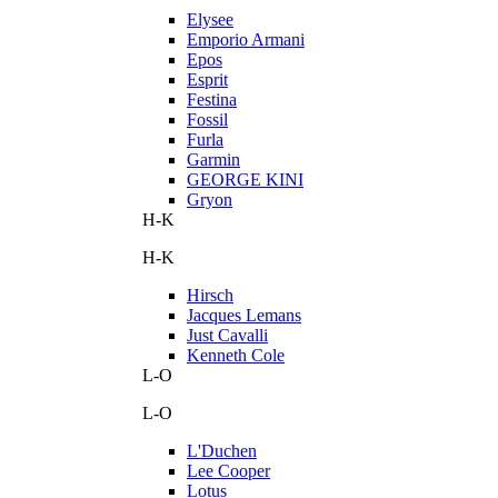
Elysee
Emporio Armani
Epos
Esprit
Festina
Fossil
Furla
Garmin
GEORGE KINI
Gryon
H-K
H-K
Hirsch
Jacques Lemans
Just Cavalli
Kenneth Cole
L-O
L-O
L'Duchen
Lee Cooper
Lotus