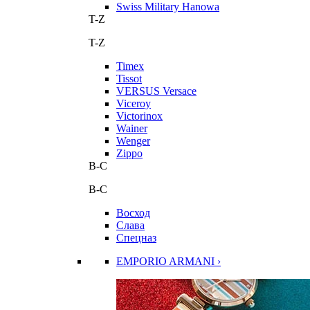
Swiss Military Hanowa
T-Z
T-Z
Timex
Tissot
VERSUS Versace
Viceroy
Victorinox
Wainer
Wenger
Zippo
В-С
В-С
Восход
Слава
Спецназ
EMPORIO ARMANI ›