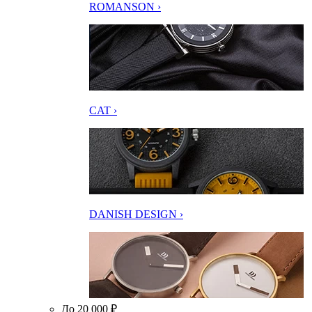
ROMANSON ›
CAT ›
DANISH DESIGN ›
До 20 000 ₽