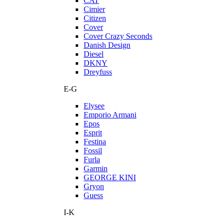
CAT
Cimier
Citizen
Cover
Cover Crazy Seconds
Danish Design
Diesel
DKNY
Dreyfuss
E-G
Elysee
Emporio Armani
Epos
Esprit
Festina
Fossil
Furla
Garmin
GEORGE KINI
Gryon
Guess
I-K