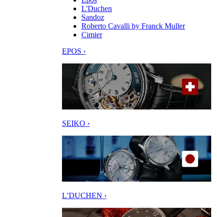
L'Duchen
Sandoz
Roberto Cavalli by Franck Muller
Cimier
EPOS ›
SEIKO ›
L’DUCHEN ›