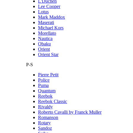
L'Duchen
Lee Cooper
Lotus
Mark Maddox
Maserati
Michael Kors
Morellato
Nautica
Obaku
Orient
Orient Star
P-S
Pierre Petit
Police
Puma
Quantum
Reebok
Reebok Classic
Rivaldy
Roberto Cavalli by Franck Muller
Romanson
Rotary
Sandoz