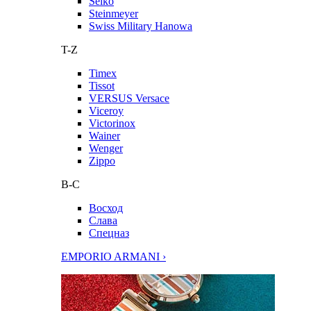
Seiko
Steinmeyer
Swiss Military Hanowa
T-Z
Timex
Tissot
VERSUS Versace
Viceroy
Victorinox
Wainer
Wenger
Zippo
В-С
Восход
Слава
Спецназ
EMPORIO ARMANI ›