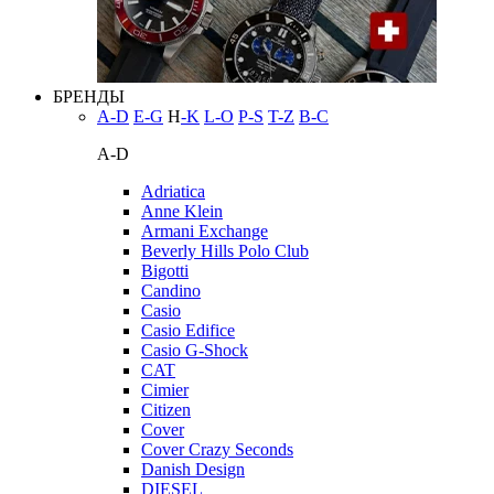
БРЕНДЫ
A-D
E-G
H
-K
L-O
P-S
T-Z
В-С
A-D
Adriatica
Anne Klein
Armani Exchange
Beverly Hills Polo Club
Bigotti
Candino
Casio
Casio Edifice
Casio G-Shock
CAT
Cimier
Citizen
Cover
Cover Crazy Seconds
Danish Design
DIESEL