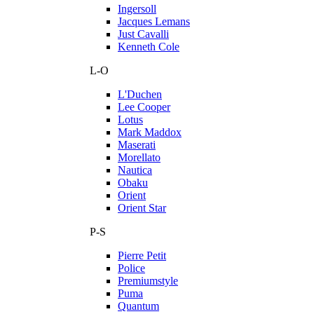
Ingersoll
Jacques Lemans
Just Cavalli
Kenneth Cole
L-O
L'Duchen
Lee Cooper
Lotus
Mark Maddox
Maserati
Morellato
Nautica
Obaku
Orient
Orient Star
P-S
Pierre Petit
Police
Premiumstyle
Puma
Quantum