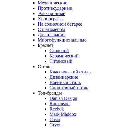
Механические
Противоударные
Электронные
Хронографы
На солнечной батарее
С шагомером
Для плавания
Многофункциональные
Браслет
Стальной
Керамический
Титановый
Стиль
Классический стиль
Дизайнерские
Военный стиль
Спортивный стиль
Топ-бренды
Danish Design
Romanson
Reebok
Mark Maddox
Casio
Gryon