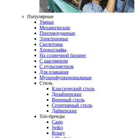
Популярные
Умные
Механические
Противоударные
Электронные
Скелетоны
Хронографы
На солнечной батарее
С шагомером
С пульсометром
Для плавания
Мультифункциональные
Стиль
Классический стиль
Дизайнерские
Военный стиль
Спортивный стиль
Дайверские
Топ-бренды
Casio
Seiko
Rotary