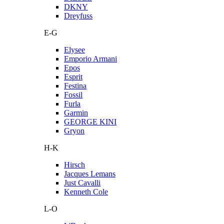
DKNY
Dreyfuss
E-G
Elysee
Emporio Armani
Epos
Esprit
Festina
Fossil
Furla
Garmin
GEORGE KINI
Gryon
H-K
Hirsch
Jacques Lemans
Just Cavalli
Kenneth Cole
L-O