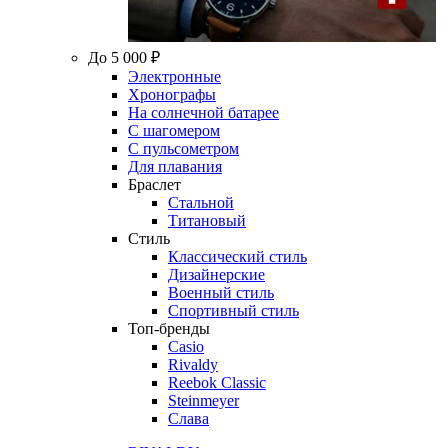
До 5 000 ₽
Электронные
Хронографы
На солнечной батарее
С шагомером
С пульсометром
Для плавания
Браслет
Стальной
Титановый
Стиль
Классический стиль
Дизайнерские
Военный стиль
Спортивный стиль
Топ-бренды
Casio
Rivaldy
Reebok Classic
Steinmeyer
Слава