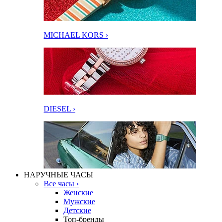
MICHAEL KORS ›
DIESEL ›
НАРУЧНЫЕ ЧАСЫ
Все часы ›
Женские
Мужские
Детские
Топ-бренды