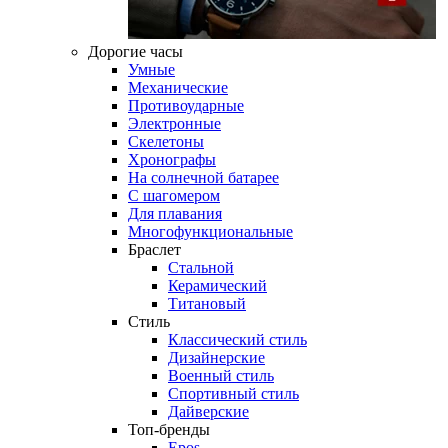
Дорогие часы
Умные
Механические
Противоударные
Электронные
Скелетоны
Хронографы
На солнечной батарее
С шагомером
Для плавания
Многофункциональные
Браслет
Стальной
Керамический
Титановый
Стиль
Классический стиль
Дизайнерские
Военный стиль
Спортивный стиль
Дайверские
Топ-бренды
Epos