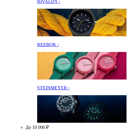
RIVALDY ›
REEBOK ›
STEINMEYER ›
До 10 000 ₽