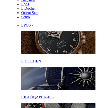
Epos
L'Duchen
Orient Star
Seiko
EPOS ›
L’DUCHEN ›
ШВЕЙЦАРСКИЕ ›