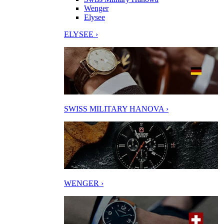
Wenger
Elysee
ELYSEE ›
SWISS MILITARY HANOVA ›
WENGER ›