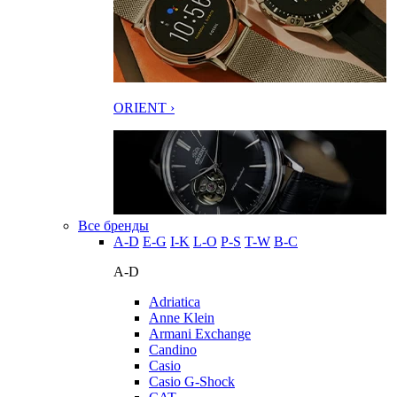
ORIENT ›
Все бренды
A-D
E-G
I-K
L-O
P-S
T-W
В-С
A-D
Adriatica
Anne Klein
Armani Exchange
Candino
Casio
Casio G-Shock