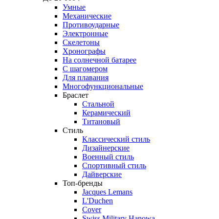
Умные
Механические
Противоударные
Электронные
Скелетоны
Хронографы
На солнечной батарее
С шагомером
Для плавания
Многофункциональные
Браслет
Стальной
Керамический
Титановый
Стиль
Классический стиль
Дизайнерские
Военный стиль
Спортивный стиль
Дайверские
Топ-бренды
Jacques Lemans
L'Duchen
Cover
Swiss Military Hanowa