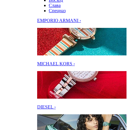
Восход
Слава
Спецназ
EMPORIO ARMANI ›
MICHAEL KORS ›
DIESEL ›