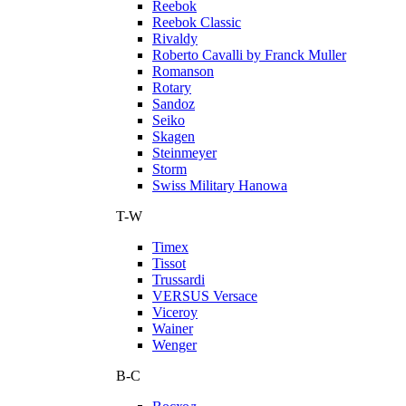
Reebok
Reebok Classic
Rivaldy
Roberto Cavalli by Franck Muller
Romanson
Rotary
Sandoz
Seiko
Skagen
Steinmeyer
Storm
Swiss Military Hanowa
T-W
Timex
Tissot
Trussardi
VERSUS Versace
Viceroy
Wainer
Wenger
В-С