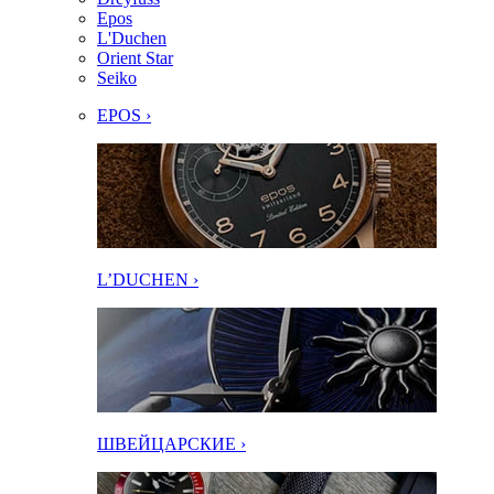
Epos
L'Duchen
Orient Star
Seiko
EPOS ›
L’DUCHEN ›
ШВЕЙЦАРСКИЕ ›