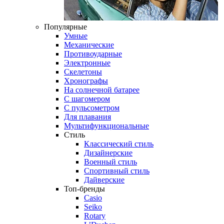
Популярные
Умные
Механические
Противоударные
Электронные
Скелетоны
Хронографы
На солнечной батарее
С шагомером
С пульсометром
Для плавания
Мультифункциональные
Стиль
Классический стиль
Дизайнерские
Военный стиль
Спортивный стиль
Дайверские
Топ-бренды
Casio
Seiko
Rotary