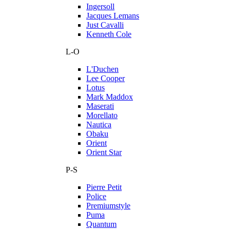
Ingersoll
Jacques Lemans
Just Cavalli
Kenneth Cole
L-O
L'Duchen
Lee Cooper
Lotus
Mark Maddox
Maserati
Morellato
Nautica
Obaku
Orient
Orient Star
P-S
Pierre Petit
Police
Premiumstyle
Puma
Quantum