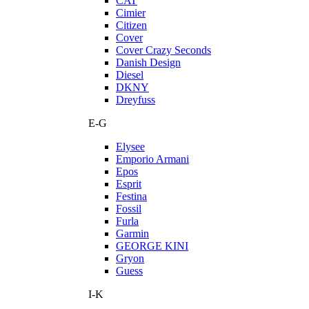
CAT
Cimier
Citizen
Cover
Cover Crazy Seconds
Danish Design
Diesel
DKNY
Dreyfuss
E-G
Elysee
Emporio Armani
Epos
Esprit
Festina
Fossil
Furla
Garmin
GEORGE KINI
Gryon
Guess
I-K