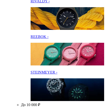
RIVALDY ›
REEBOK ›
STEINMEYER ›
До 10 000 ₽