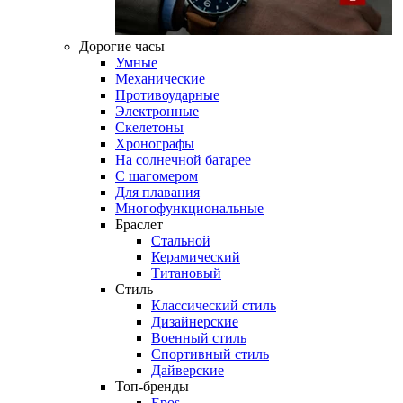
Дорогие часы
Умные
Механические
Противоударные
Электронные
Скелетоны
Хронографы
На солнечной батарее
С шагомером
Для плавания
Многофункциональные
Браслет
Стальной
Керамический
Титановый
Стиль
Классический стиль
Дизайнерские
Военный стиль
Спортивный стиль
Дайверские
Топ-бренды
Epos