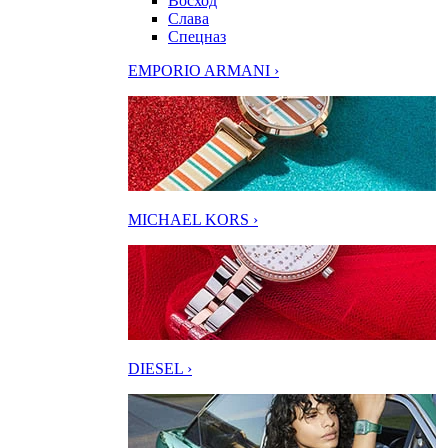
Восход
Слава
Спецназ
EMPORIO ARMANI ›
MICHAEL KORS ›
DIESEL ›