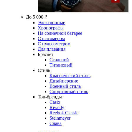
До 5 000 ₽
Электронные
Хронографы
На солнечной батарее
С шагомером
С пульсометром
Для плавания
Браслет
Стальной
Титановый
Стиль
Классический стиль
Дизайнерские
Военный стиль
Спортивный стиль
Топ-бренды
Casio
Rivaldy
Reebok Classic
Steinmeyer
Слава