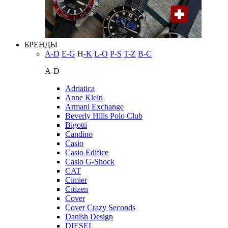
БРЕНДЫ
A-D
E-G
H
-K
L-O
P-S
T-Z
В-С
A-D
Adriatica
Anne Klein
Armani Exchange
Beverly Hills Polo Club
Bigotti
Candino
Casio
Casio Edifice
Casio G-Shock
CAT
Cimier
Citizen
Cover
Cover Crazy Seconds
Danish Design
DIESEL