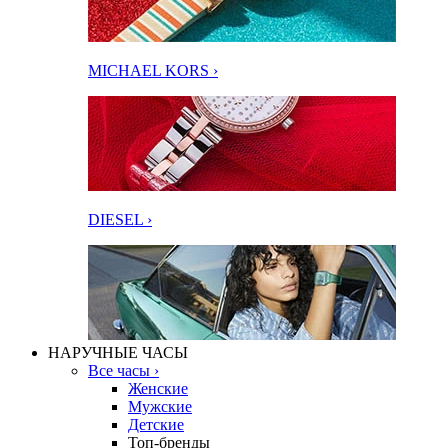
MICHAEL KORS ›
DIESEL ›
НАРУЧНЫЕ ЧАСЫ
Все часы ›
Женские
Мужские
Детские
Топ-бренды