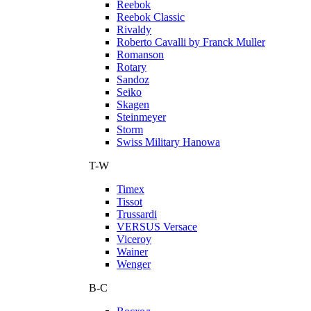
Reebok
Reebok Classic
Rivaldy
Roberto Cavalli by Franck Muller
Romanson
Rotary
Sandoz
Seiko
Skagen
Steinmeyer
Storm
Swiss Military Hanowa
T-W
Timex
Tissot
Trussardi
VERSUS Versace
Viceroy
Wainer
Wenger
В-С