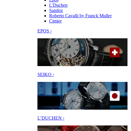
L'Duchen
Sandoz
Roberto Cavalli by Franck Muller
Cimier
EPOS ›
SEIKO ›
L’DUCHEN ›