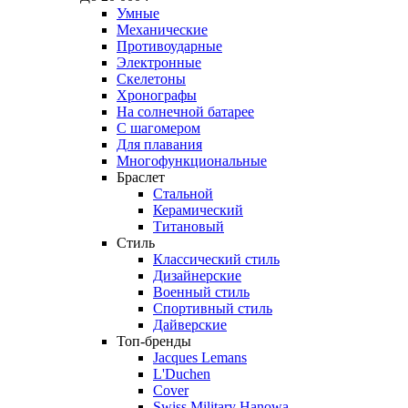
Умные
Механические
Противоударные
Электронные
Скелетоны
Хронографы
На солнечной батарее
С шагомером
Для плавания
Многофункциональные
Браслет
Стальной
Керамический
Титановый
Стиль
Классический стиль
Дизайнерские
Военный стиль
Спортивный стиль
Дайверские
Топ-бренды
Jacques Lemans
L'Duchen
Cover
Swiss Military Hanowa