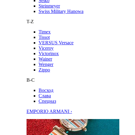
Seiko
Steinmeyer
Swiss Military Hanowa
T-Z
Timex
Tissot
VERSUS Versace
Viceroy
Victorinox
Wainer
Wenger
Zippo
В-С
Восход
Слава
Спецназ
EMPORIO ARMANI ›