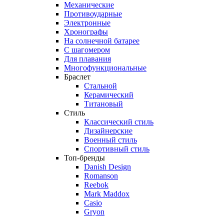
Механические
Противоударные
Электронные
Хронографы
На солнечной батарее
С шагомером
Для плавания
Многофункциональные
Браслет
Стальной
Керамический
Титановый
Стиль
Классический стиль
Дизайнерские
Военный стиль
Спортивный стиль
Топ-бренды
Danish Design
Romanson
Reebok
Mark Maddox
Casio
Gryon