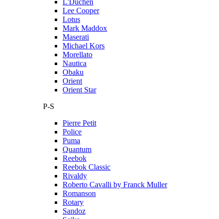
L'Duchen
Lee Cooper
Lotus
Mark Maddox
Maserati
Michael Kors
Morellato
Nautica
Obaku
Orient
Orient Star
P-S
Pierre Petit
Police
Puma
Quantum
Reebok
Reebok Classic
Rivaldy
Roberto Cavalli by Franck Muller
Romanson
Rotary
Sandoz