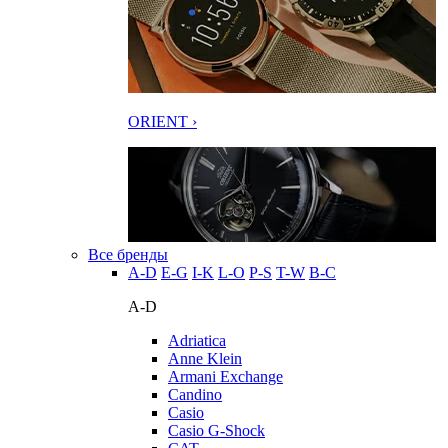
ORIENT ›
Все бренды
A-D
E-G
I-K
L-O
P-S
T-W
В-С
A-D
Adriatica
Anne Klein
Armani Exchange
Candino
Casio
Casio G-Shock