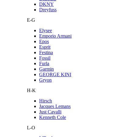
DKNY
Dreyfuss
E-G
Elysee
Emporio Armani
Epos
Esprit
Festina
Fossil
Furla
Garmin
GEORGE KINI
Gryon
H-K
Hirsch
Jacques Lemans
Just Cavalli
Kenneth Cole
L-O