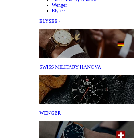
Wenger
Elysee
ELYSEE ›
SWISS MILITARY HANOVA ›
WENGER ›