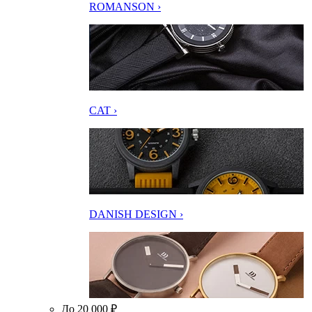
ROMANSON ›
CAT ›
DANISH DESIGN ›
До 20 000 ₽