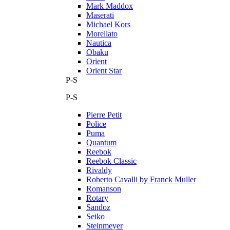
Mark Maddox
Maserati
Michael Kors
Morellato
Nautica
Obaku
Orient
Orient Star
P-S
P-S
Pierre Petit
Police
Puma
Quantum
Reebok
Reebok Classic
Rivaldy
Roberto Cavalli by Franck Muller
Romanson
Rotary
Sandoz
Seiko
Steinmeyer