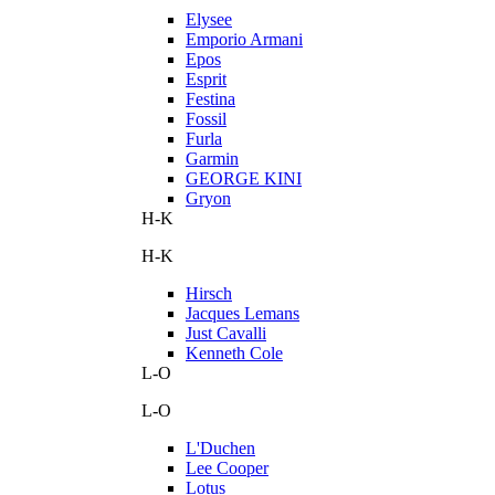
Elysee
Emporio Armani
Epos
Esprit
Festina
Fossil
Furla
Garmin
GEORGE KINI
Gryon
H-K
H-K
Hirsch
Jacques Lemans
Just Cavalli
Kenneth Cole
L-O
L-O
L'Duchen
Lee Cooper
Lotus