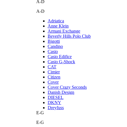
A-D
A-D
Adriatica
Anne Klein
Armani Exchange
Beverly Hills Polo Club
Bigotti
Candino
Casio
Casio Edifice
Casio G-Shock
CAT
Cimier
Citizen
Cover
Cover Crazy Seconds
Danish Design
DIESEL
DKNY
Dreyfuss
E-G
E-G