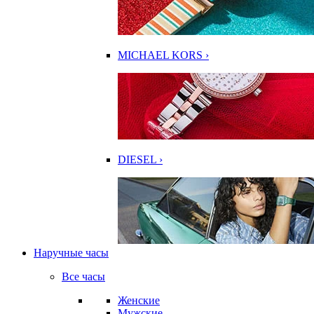
MICHAEL KORS ›
DIESEL ›
Наручные часы
Все часы
Женские
Мужские