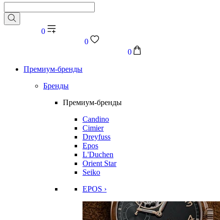
0
0
0
Премиум-бренды
Бренды
Премиум-бренды
Candino
Cimier
Dreyfuss
Epos
L'Duchen
Orient Star
Seiko
EPOS ›