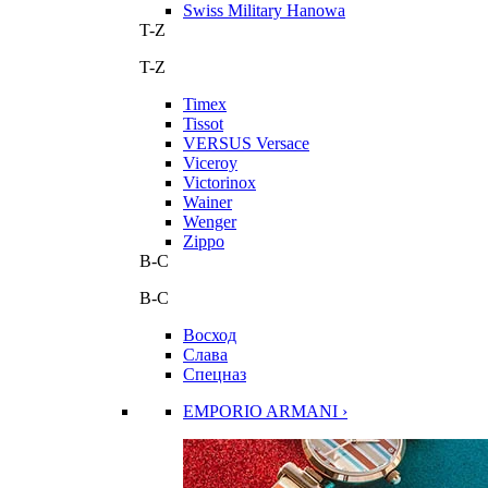
Swiss Military Hanowa
T-Z
T-Z
Timex
Tissot
VERSUS Versace
Viceroy
Victorinox
Wainer
Wenger
Zippo
В-С
В-С
Восход
Слава
Спецназ
EMPORIO ARMANI ›