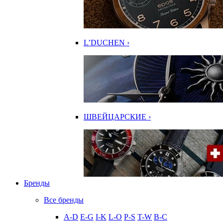
L’DUCHEN ›
ШВЕЙЦАРСКИЕ ›
Бренды
Все бренды
A-D
E-G
I-K
L-O
P-S
T-W
В-С