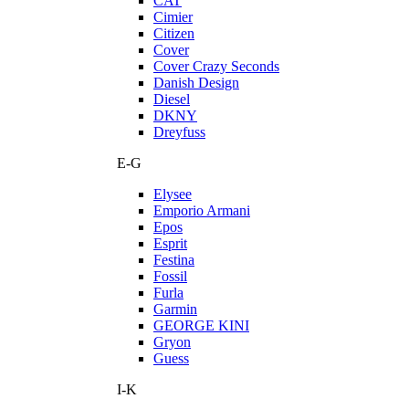
CAT
Cimier
Citizen
Cover
Cover Crazy Seconds
Danish Design
Diesel
DKNY
Dreyfuss
E-G
Elysee
Emporio Armani
Epos
Esprit
Festina
Fossil
Furla
Garmin
GEORGE KINI
Gryon
Guess
I-K