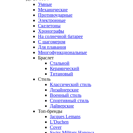
Умные
Механические
Противоударные
Электронные
Скелетоны
Хронографы
На солнечной батарее
С шагомером
Для плавания
Многофункциональные
Браслет
Стальной
Керамический
Титановый
Стиль
Классический стиль
Дизайнерские
Военный стиль
Спортивный стиль
Дайверские
Топ-бренды
Jacques Lemans
L'Duchen
Cover
Swiss Military Hanowa