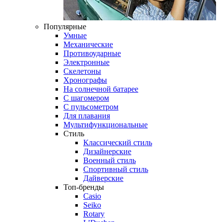
Популярные
Умные
Механические
Противоударные
Электронные
Скелетоны
Хронографы
На солнечной батарее
С шагомером
С пульсометром
Для плавания
Мультифункциональные
Стиль
Классический стиль
Дизайнерские
Военный стиль
Спортивный стиль
Дайверские
Топ-бренды
Casio
Seiko
Rotary