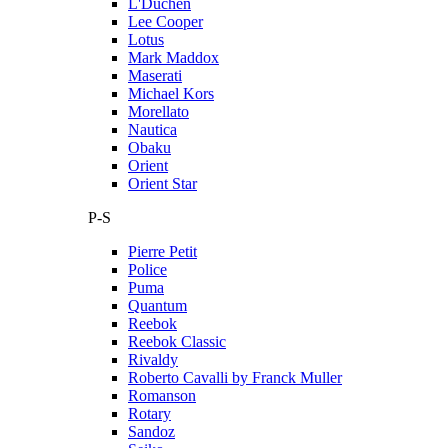
L'Duchen
Lee Cooper
Lotus
Mark Maddox
Maserati
Michael Kors
Morellato
Nautica
Obaku
Orient
Orient Star
P-S
Pierre Petit
Police
Puma
Quantum
Reebok
Reebok Classic
Rivaldy
Roberto Cavalli by Franck Muller
Romanson
Rotary
Sandoz