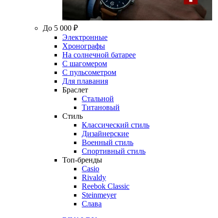
До 5 000 ₽
Электронные
Хронографы
На солнечной батарее
С шагомером
С пульсометром
Для плавания
Браслет
Стальной
Титановый
Стиль
Классический стиль
Дизайнерские
Военный стиль
Спортивный стиль
Топ-бренды
Casio
Rivaldy
Reebok Classic
Steinmeyer
Слава