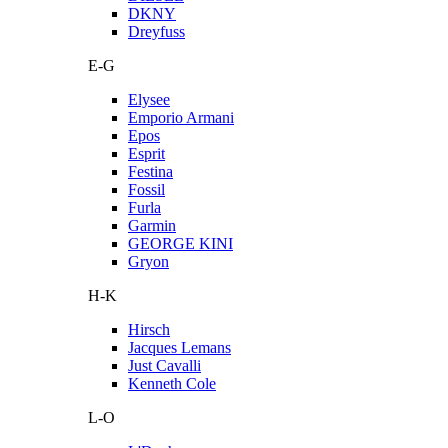
DKNY
Dreyfuss
E-G
Elysee
Emporio Armani
Epos
Esprit
Festina
Fossil
Furla
Garmin
GEORGE KINI
Gryon
H-K
Hirsch
Jacques Lemans
Just Cavalli
Kenneth Cole
L-O