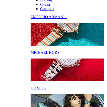
Восход
Слава
Спецназ
EMPORIO ARMANI ›
MICHAEL KORS ›
DIESEL ›