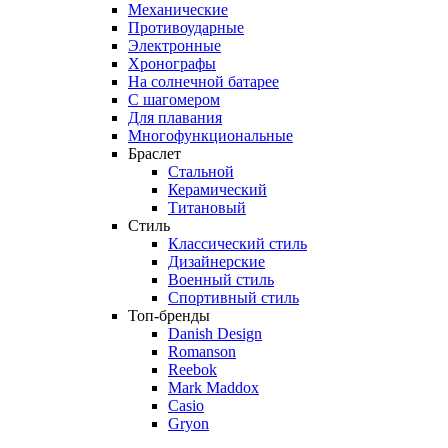
Механические
Противоударные
Электронные
Хронографы
На солнечной батарее
С шагомером
Для плавания
Многофункциональные
Браслет
Стальной
Керамический
Титановый
Стиль
Классический стиль
Дизайнерские
Военный стиль
Спортивный стиль
Топ-бренды
Danish Design
Romanson
Reebok
Mark Maddox
Casio
Gryon