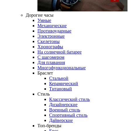
Дорогие часы
Умные
Механические
Противоударные
Электронные
Скелетоны
Хронографы
На солнечной батарее
С шагомером
Для плавания
Многофункциональные
Браслет
Стальной
Керамический
Титановый
Стиль
Классический стиль
Дизайнерские
Военный стиль
Спортивный стиль
Дайверские
Топ-бренды
Epos