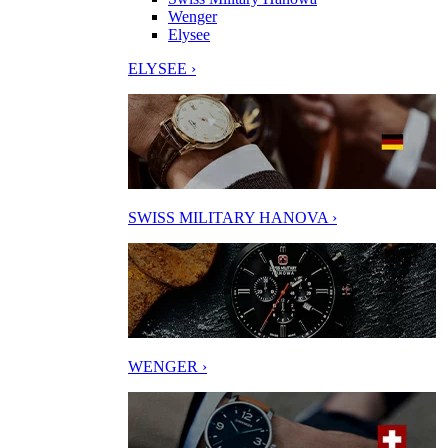
Wenger
Elysee
ELYSEE ›
SWISS MILITARY HANOVA ›
WENGER ›