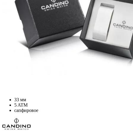
33 мм
5 ATM
сапфировое