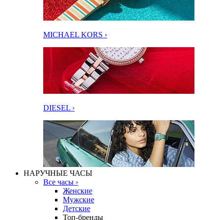
MICHAEL KORS ›
DIESEL ›
НАРУЧНЫЕ ЧАСЫ
Все часы ›
Женские
Мужские
Детские
Топ-бренды