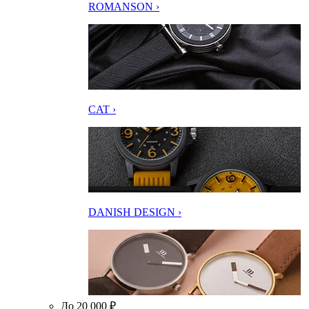
ROMANSON ›
CAT ›
DANISH DESIGN ›
До 20 000 ₽