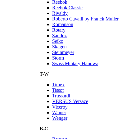
Reebok
Reebok Classic
Rivaldy
Roberto Cavalli by Franck Muller
Romanson
Rotary
Sandoz
Seiko
Skagen
Steinmeyer
Storm
Swiss Military Hanowa
T-W
Timex
Tissot
Trussardi
VERSUS Versace
Viceroy
Wainer
Wenger
В-С