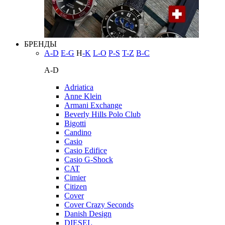
БРЕНДЫ
A-D
E-G
H
-K
L-O
P-S
T-Z
В-С
A-D
Adriatica
Anne Klein
Armani Exchange
Beverly Hills Polo Club
Bigotti
Candino
Casio
Casio Edifice
Casio G-Shock
CAT
Cimier
Citizen
Cover
Cover Crazy Seconds
Danish Design
DIESEL