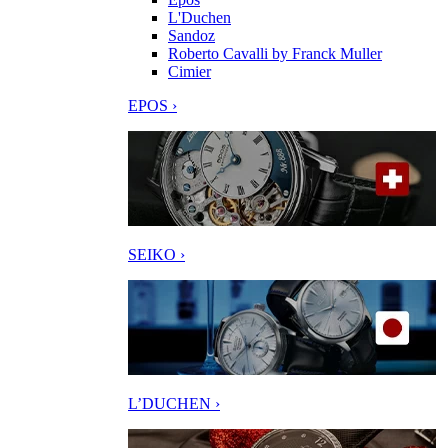
L'Duchen
Sandoz
Roberto Cavalli by Franck Muller
Cimier
EPOS ›
SEIKO ›
L’DUCHEN ›