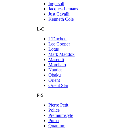
Ingersoll
Jacques Lemans
Just Cavalli
Kenneth Cole
L-O
L'Duchen
Lee Cooper
Lotus
Mark Maddox
Maserati
Morellato
Nautica
Obaku
Orient
Orient Star
P-S
Pierre Petit
Police
Premiumstyle
Puma
Quantum