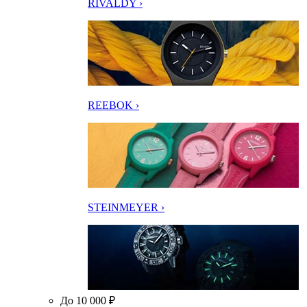
RIVALDY ›
REEBOK ›
STEINMEYER ›
До 10 000 ₽