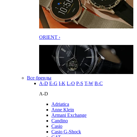
ORIENT ›
Все бренды
A-D
E-G
I-K
L-O
P-S
T-W
В-С
A-D
Adriatica
Anne Klein
Armani Exchange
Candino
Casio
Casio G-Shock