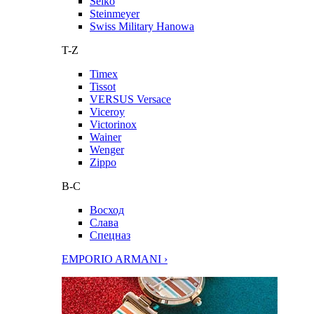
Seiko
Steinmeyer
Swiss Military Hanowa
T-Z
Timex
Tissot
VERSUS Versace
Viceroy
Victorinox
Wainer
Wenger
Zippo
В-С
Восход
Слава
Спецназ
EMPORIO ARMANI ›