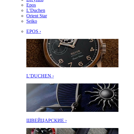
Epos
L'Duchen
Orient Star
Seiko
EPOS ›
L’DUCHEN ›
ШВЕЙЦАРСКИЕ ›