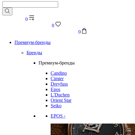
0
0
0
Премиум-бренды
Бренды
Премиум-бренды
Candino
Cimier
Dreyfuss
Epos
L'Duchen
Orient Star
Seiko
EPOS ›