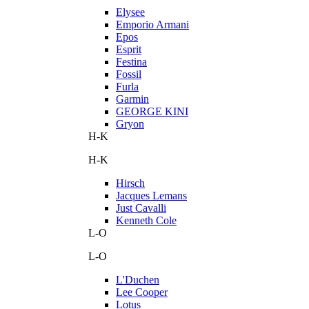
Elysee
Emporio Armani
Epos
Esprit
Festina
Fossil
Furla
Garmin
GEORGE KINI
Gryon
H-K
H-K
Hirsch
Jacques Lemans
Just Cavalli
Kenneth Cole
L-O
L-O
L'Duchen
Lee Cooper
Lotus