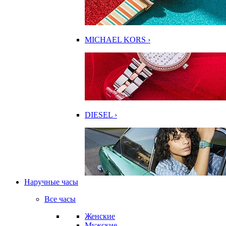
MICHAEL KORS ›
DIESEL ›
Наручные часы
Все часы
Женские
Мужские