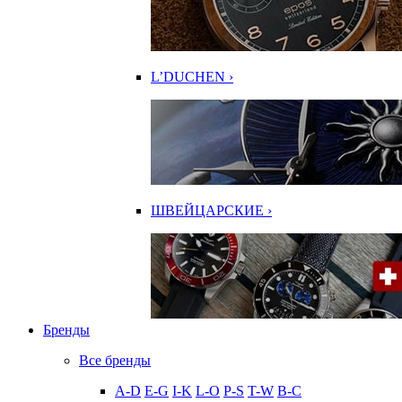
L’DUCHEN ›
ШВЕЙЦАРСКИЕ ›
Бренды
Все бренды
A-D
E-G
I-K
L-O
P-S
T-W
В-С