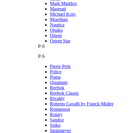
Mark Maddox
Maserati
Michael Kors
Morellato
Nautica
Obaku
Orient
Orient Star
P-S
P-S
Pierre Petit
Police
Puma
Quantum
Reebok
Reebok Classic
Rivaldy
Roberto Cavalli by Franck Muller
Romanson
Rotary
Sandoz
Seiko
Steinmeyer