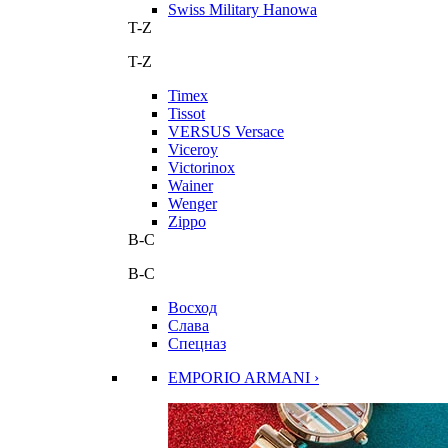
Swiss Military Hanowa
T-Z
T-Z
Timex
Tissot
VERSUS Versace
Viceroy
Victorinox
Wainer
Wenger
Zippo
В-С
В-С
Восход
Слава
Спецназ
EMPORIO ARMANI ›