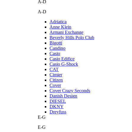
A-D
A-D
Adriatica
Anne Klein
Armani Exchange
Beverly Hills Polo Club
Bigotti
Candino
Casio
Casio Edifice
Casio G-Shock
CAT
Cimier
Citizen
Cover
Cover Crazy Seconds
Danish Design
DIESEL
DKNY
Dreyfuss
E-G
E-G