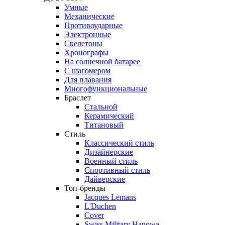
Умные
Механические
Противоударные
Электронные
Скелетоны
Хронографы
На солнечной батарее
С шагомером
Для плавания
Многофункциональные
Браслет
Стальной
Керамический
Титановый
Стиль
Классический стиль
Дизайнерские
Военный стиль
Спортивный стиль
Дайверские
Топ-бренды
Jacques Lemans
L'Duchen
Cover
Swiss Military Hanowa