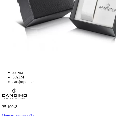
33 мм
5 ATM
сапфировое
35 100
₽
Нашли дешевле? ›