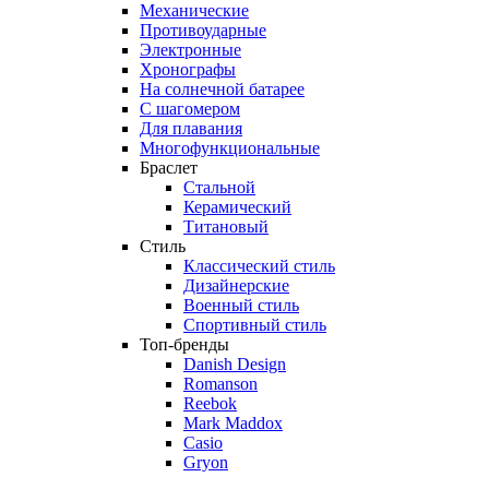
Механические
Противоударные
Электронные
Хронографы
На солнечной батарее
С шагомером
Для плавания
Многофункциональные
Браслет
Стальной
Керамический
Титановый
Стиль
Классический стиль
Дизайнерские
Военный стиль
Спортивный стиль
Топ-бренды
Danish Design
Romanson
Reebok
Mark Maddox
Casio
Gryon