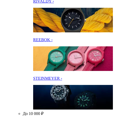
RIVALDY ›
REEBOK ›
STEINMEYER ›
До 10 000 ₽