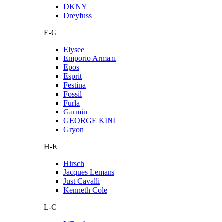
DKNY
Dreyfuss
E-G
Elysee
Emporio Armani
Epos
Esprit
Festina
Fossil
Furla
Garmin
GEORGE KINI
Gryon
H-K
Hirsch
Jacques Lemans
Just Cavalli
Kenneth Cole
L-O