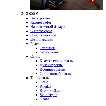
До 5 000 ₽
Электронные
Хронографы
На солнечной батарее
С шагомером
С пульсометром
Для плавания
Браслет
Стальной
Титановый
Стиль
Классический стиль
Дизайнерские
Военный стиль
Спортивный стиль
Топ-бренды
Casio
Rivaldy
Reebok Classic
Steinmeyer
Слава