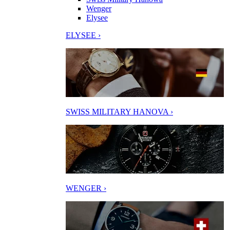
Wenger
Elysee
ELYSEE ›
SWISS MILITARY HANOVA ›
WENGER ›