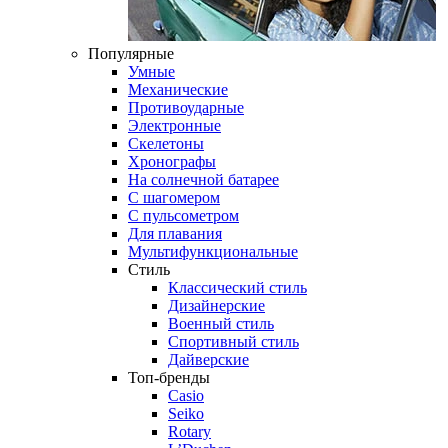
Популярные
Умные
Механические
Противоударные
Электронные
Скелетоны
Хронографы
На солнечной батарее
С шагомером
С пульсометром
Для плавания
Мультифункциональные
Стиль
Классический стиль
Дизайнерские
Военный стиль
Спортивный стиль
Дайверские
Топ-бренды
Casio
Seiko
Rotary