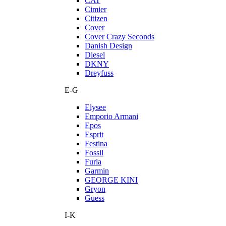
CAT
Cimier
Citizen
Cover
Cover Crazy Seconds
Danish Design
Diesel
DKNY
Dreyfuss
E-G
Elysee
Emporio Armani
Epos
Esprit
Festina
Fossil
Furla
Garmin
GEORGE KINI
Gryon
Guess
I-K