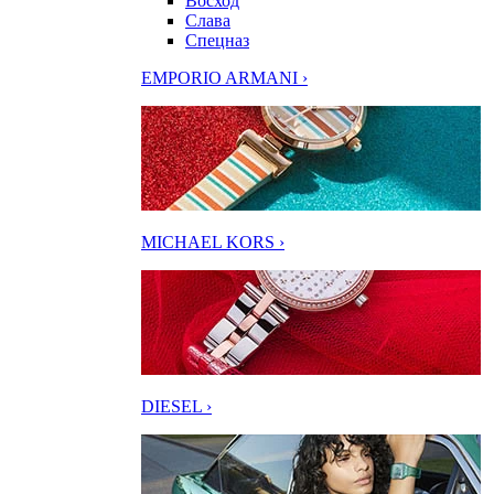
Восход
Слава
Спецназ
EMPORIO ARMANI ›
MICHAEL KORS ›
DIESEL ›