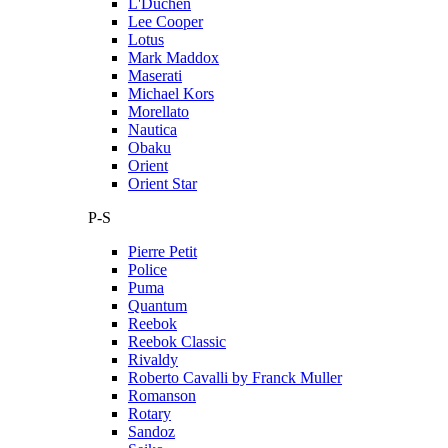
L'Duchen
Lee Cooper
Lotus
Mark Maddox
Maserati
Michael Kors
Morellato
Nautica
Obaku
Orient
Orient Star
P-S
Pierre Petit
Police
Puma
Quantum
Reebok
Reebok Classic
Rivaldy
Roberto Cavalli by Franck Muller
Romanson
Rotary
Sandoz