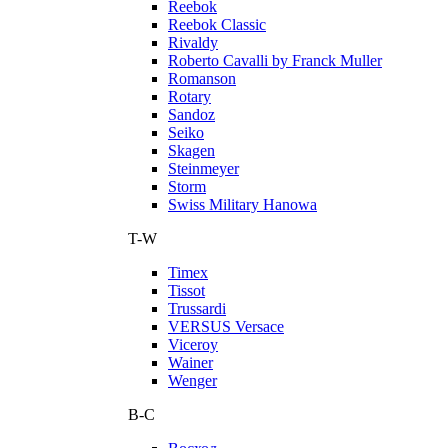
Reebok
Reebok Classic
Rivaldy
Roberto Cavalli by Franck Muller
Romanson
Rotary
Sandoz
Seiko
Skagen
Steinmeyer
Storm
Swiss Military Hanowa
T-W
Timex
Tissot
Trussardi
VERSUS Versace
Viceroy
Wainer
Wenger
В-С