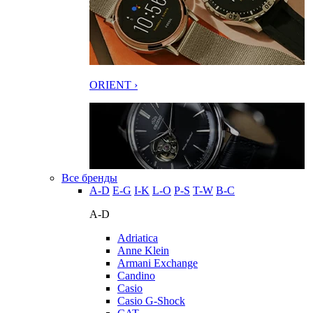
ORIENT ›
Все бренды
A-D
E-G
I-K
L-O
P-S
T-W
В-С
A-D
Adriatica
Anne Klein
Armani Exchange
Candino
Casio
Casio G-Shock