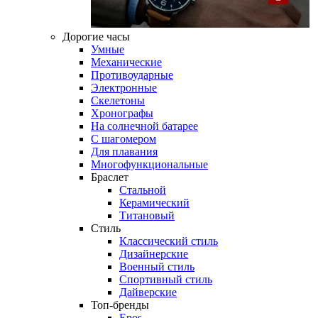
Дорогие часы
Умные
Механические
Противоударные
Электронные
Скелетоны
Хронографы
На солнечной батарее
С шагомером
Для плавания
Многофункциональные
Браслет
Стальной
Керамический
Титановый
Стиль
Классический стиль
Дизайнерские
Военный стиль
Спортивный стиль
Дайверские
Топ-бренды
Epos