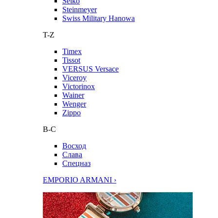
Seiko
Steinmeyer
Swiss Military Hanowa
T-Z
Timex
Tissot
VERSUS Versace
Viceroy
Victorinox
Wainer
Wenger
Zippo
В-С
Восход
Слава
Спецназ
EMPORIO ARMANI ›