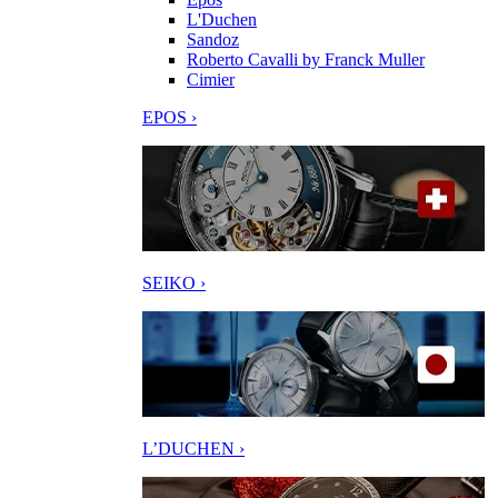
L'Duchen
Sandoz
Roberto Cavalli by Franck Muller
Cimier
EPOS ›
SEIKO ›
L’DUCHEN ›