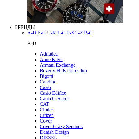
БРЕНДЫ
A-D
E-G
H
-K
L-O
P-S
T-Z
В-С
A-D
Adriatica
Anne Klein
Armani Exchange
Beverly Hills Polo Club
Bigotti
Candino
Casio
Casio Edifice
Casio G-Shock
CAT
Cimier
Citizen
Cover
Cover Crazy Seconds
Danish Design
DIESEL