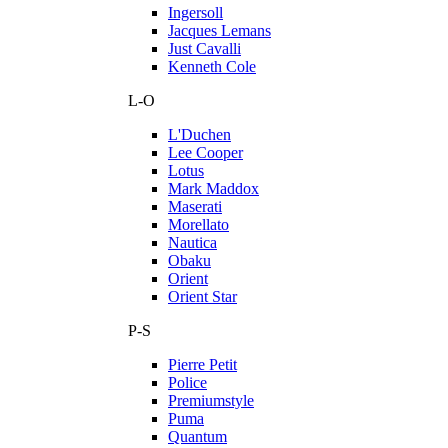
Ingersoll
Jacques Lemans
Just Cavalli
Kenneth Cole
L-O
L'Duchen
Lee Cooper
Lotus
Mark Maddox
Maserati
Morellato
Nautica
Obaku
Orient
Orient Star
P-S
Pierre Petit
Police
Premiumstyle
Puma
Quantum