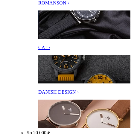
ROMANSON ›
CAT ›
DANISH DESIGN ›
До 20 000 ₽