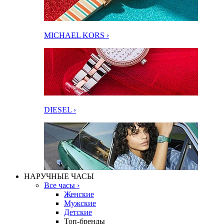
MICHAEL KORS ›
DIESEL ›
НАРУЧНЫЕ ЧАСЫ
Все часы ›
Женские
Мужские
Детские
Топ-бренды