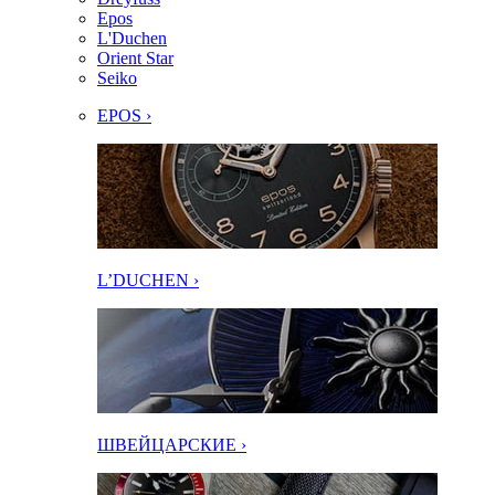
Epos
L'Duchen
Orient Star
Seiko
EPOS ›
L’DUCHEN ›
ШВЕЙЦАРСКИЕ ›