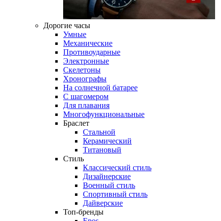
Дорогие часы
Умные
Механические
Противоударные
Электронные
Скелетоны
Хронографы
На солнечной батарее
С шагомером
Для плавания
Многофункциональные
Браслет
Стальной
Керамический
Титановый
Стиль
Классический стиль
Дизайнерские
Военный стиль
Спортивный стиль
Дайверские
Топ-бренды
Epos