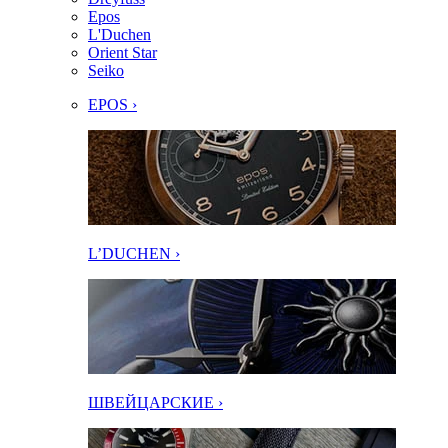
Epos
L'Duchen
Orient Star
Seiko
EPOS ›
L’DUCHEN ›
ШВЕЙЦАРСКИЕ ›