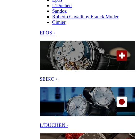
L'Duchen
Sandoz
Roberto Cavalli by Franck Muller
Cimier
EPOS ›
SEIKO ›
L’DUCHEN ›