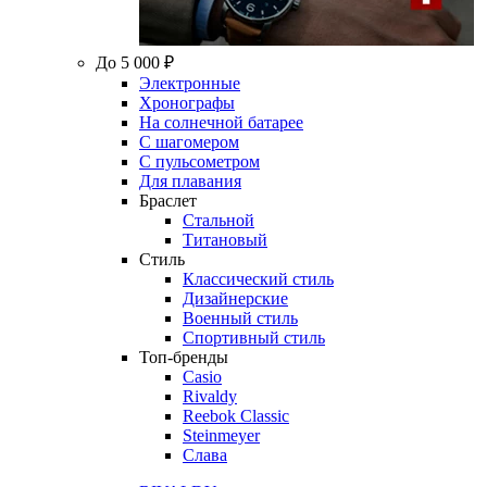
До 5 000 ₽
Электронные
Хронографы
На солнечной батарее
С шагомером
С пульсометром
Для плавания
Браслет
Стальной
Титановый
Стиль
Классический стиль
Дизайнерские
Военный стиль
Спортивный стиль
Топ-бренды
Casio
Rivaldy
Reebok Classic
Steinmeyer
Слава