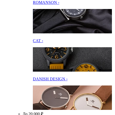
ROMANSON ›
CAT ›
DANISH DESIGN ›
До 20 000 ₽