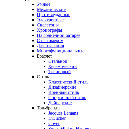
Умные
Механические
Противоударные
Электронные
Скелетоны
Хронографы
На солнечной батарее
С шагомером
Для плавания
Многофункциональные
Браслет
Стальной
Керамический
Титановый
Стиль
Классический стиль
Дизайнерские
Военный стиль
Спортивный стиль
Дайверские
Топ-бренды
Jacques Lemans
L'Duchen
Cover
Swiss Military Hanowa