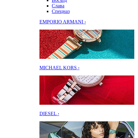
Восход
Слава
Спецназ
EMPORIO ARMANI ›
MICHAEL KORS ›
DIESEL ›