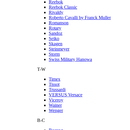
Reebok
Reebok Classic
Rivaldy
Roberto Cavalli by Franck Muller
Romanson
Rotary
Sandoz
Seiko
Skagen
Steinmeyer
Storm
Swiss Military Hanowa
T-W
Timex
Tissot
Trussardi
VERSUS Versace
Viceroy
Wainer
Wenger
В-С