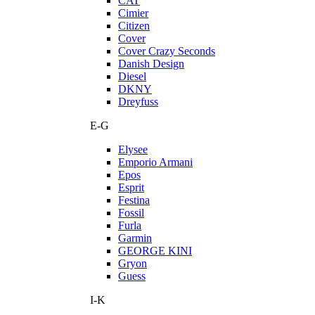
CAT
Cimier
Citizen
Cover
Cover Crazy Seconds
Danish Design
Diesel
DKNY
Dreyfuss
E-G
Elysee
Emporio Armani
Epos
Esprit
Festina
Fossil
Furla
Garmin
GEORGE KINI
Gryon
Guess
I-K