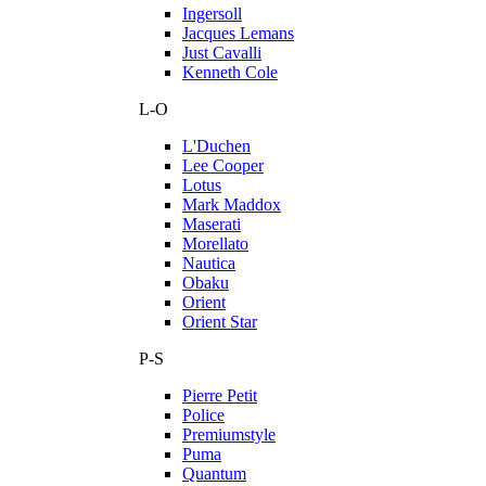
Ingersoll
Jacques Lemans
Just Cavalli
Kenneth Cole
L-O
L'Duchen
Lee Cooper
Lotus
Mark Maddox
Maserati
Morellato
Nautica
Obaku
Orient
Orient Star
P-S
Pierre Petit
Police
Premiumstyle
Puma
Quantum