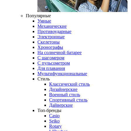
Популярные
Умные
Механические
Противоударные
Электронные
Скелетоны
Хронографы
На солнечной батарее
С шагомером
С пульсометром
Для плавания
Мультифункциональные
Стиль
Классический стиль
Дизайнерские
Военный стиль
Спортивный стиль
Дайверские
Топ-бренды
Casio
Seiko
Rotary