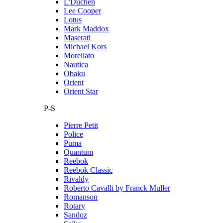
L'Duchen
Lee Cooper
Lotus
Mark Maddox
Maserati
Michael Kors
Morellato
Nautica
Obaku
Orient
Orient Star
P-S
Pierre Petit
Police
Puma
Quantum
Reebok
Reebok Classic
Rivaldy
Roberto Cavalli by Franck Muller
Romanson
Rotary
Sandoz