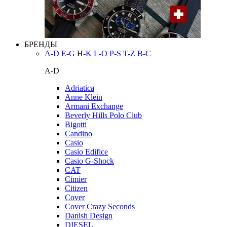
БРЕНДЫ
A-D
E-G
H
-K
L-O
P-S
T-Z
В-С
A-D
Adriatica
Anne Klein
Armani Exchange
Beverly Hills Polo Club
Bigotti
Candino
Casio
Casio Edifice
Casio G-Shock
CAT
Cimier
Citizen
Cover
Cover Crazy Seconds
Danish Design
DIESEL