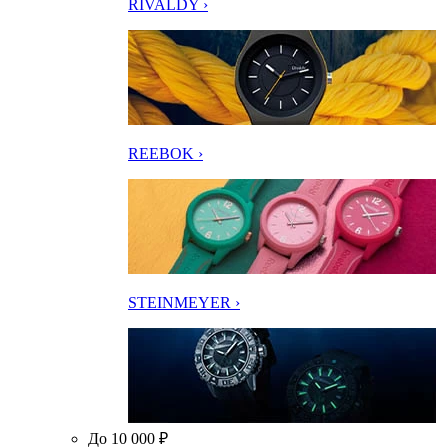
RIVALDY ›
REEBOK ›
STEINMEYER ›
До 10 000 ₽