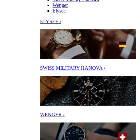
Wenger
Elysee
ELYSEE ›
SWISS MILITARY HANOVA ›
WENGER ›