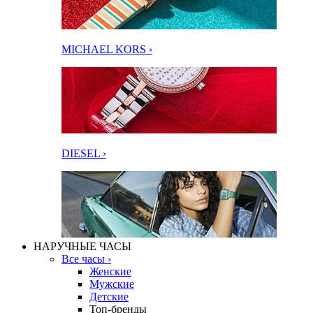
MICHAEL KORS ›
DIESEL ›
НАРУЧНЫЕ ЧАСЫ
Все часы ›
Женские
Мужские
Детские
Топ-бренды