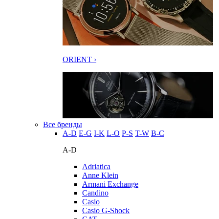
ORIENT ›
Все бренды
A-D
E-G
I-K
L-O
P-S
T-W
В-С
A-D
Adriatica
Anne Klein
Armani Exchange
Candino
Casio
Casio G-Shock