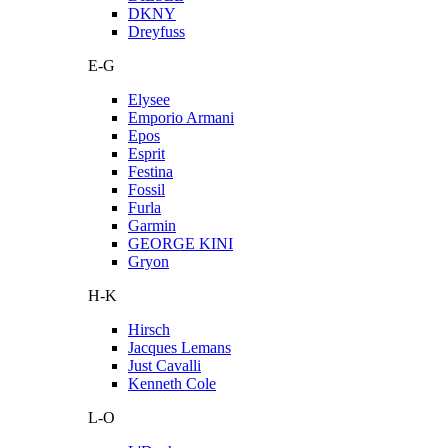
DKNY
Dreyfuss
E-G
Elysee
Emporio Armani
Epos
Esprit
Festina
Fossil
Furla
Garmin
GEORGE KINI
Gryon
H-K
Hirsch
Jacques Lemans
Just Cavalli
Kenneth Cole
L-O