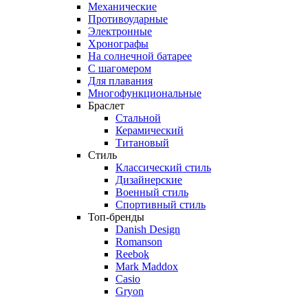
Механические
Противоударные
Электронные
Хронографы
На солнечной батарее
С шагомером
Для плавания
Многофункциональные
Браслет
Стальной
Керамический
Титановый
Стиль
Классический стиль
Дизайнерские
Военный стиль
Спортивный стиль
Топ-бренды
Danish Design
Romanson
Reebok
Mark Maddox
Casio
Gryon