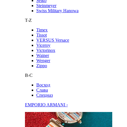
Seiko
Steinmeyer
Swiss Military Hanowa
T-Z
Timex
Tissot
VERSUS Versace
Viceroy
Victorinox
Wainer
Wenger
Zippo
В-С
Восход
Слава
Спецназ
EMPORIO ARMANI ›