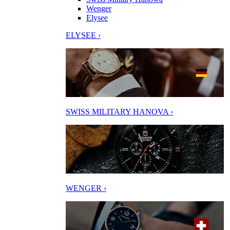
Wenger
Elysee
ELYSEE ›
SWISS MILITARY HANOVA ›
WENGER ›