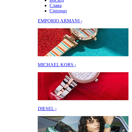
Восход
Слава
Спецназ
EMPORIO ARMANI ›
MICHAEL KORS ›
DIESEL ›