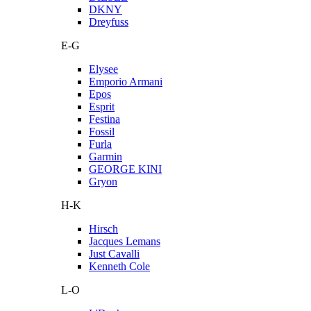
DKNY
Dreyfuss
E-G
Elysee
Emporio Armani
Epos
Esprit
Festina
Fossil
Furla
Garmin
GEORGE KINI
Gryon
H-K
Hirsch
Jacques Lemans
Just Cavalli
Kenneth Cole
L-O