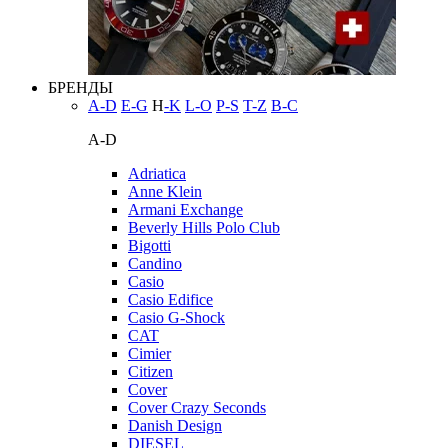
БРЕНДЫ
A-D
E-G
H
-K
L-O
P-S
T-Z
В-С
A-D
Adriatica
Anne Klein
Armani Exchange
Beverly Hills Polo Club
Bigotti
Candino
Casio
Casio Edifice
Casio G-Shock
CAT
Cimier
Citizen
Cover
Cover Crazy Seconds
Danish Design
DIESEL