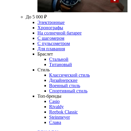
До 5 000 ₽
Электронные
Хронографы
На солнечной батарее
С шагомером
С пульсометром
Для плавания
Браслет
Стальной
Титановый
Стиль
Классический стиль
Дизайнерские
Военный стиль
Спортивный стиль
Топ-бренды
Casio
Rivaldy
Reebok Classic
Steinmeyer
Слава