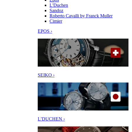
L'Duchen
Sandoz
Roberto Cavalli by Franck Muller
Cimier
EPOS ›
SEIKO ›
L’DUCHEN ›