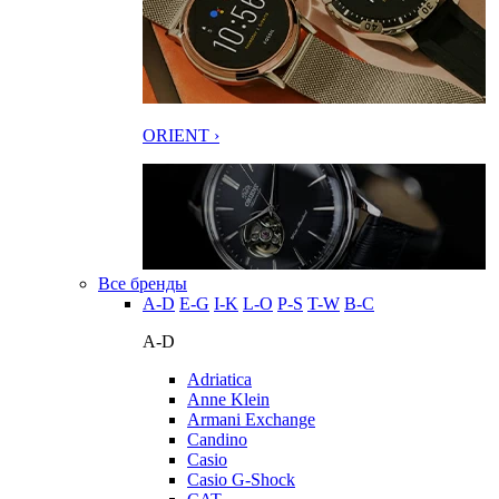
ORIENT ›
Все бренды
A-D
E-G
I-K
L-O
P-S
T-W
В-С
A-D
Adriatica
Anne Klein
Armani Exchange
Candino
Casio
Casio G-Shock