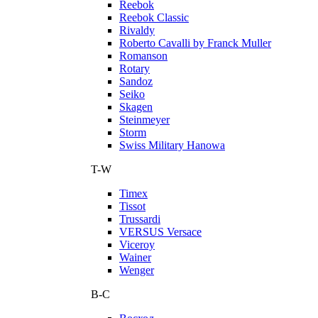
Reebok
Reebok Classic
Rivaldy
Roberto Cavalli by Franck Muller
Romanson
Rotary
Sandoz
Seiko
Skagen
Steinmeyer
Storm
Swiss Military Hanowa
T-W
Timex
Tissot
Trussardi
VERSUS Versace
Viceroy
Wainer
Wenger
В-С