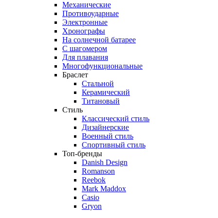
Механические
Противоударные
Электронные
Хронографы
На солнечной батарее
С шагомером
Для плавания
Многофункциональные
Браслет
Стальной
Керамический
Титановый
Стиль
Классический стиль
Дизайнерские
Военный стиль
Спортивный стиль
Топ-бренды
Danish Design
Romanson
Reebok
Mark Maddox
Casio
Gryon