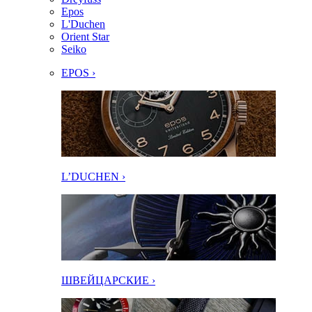
Epos
L'Duchen
Orient Star
Seiko
EPOS ›
L’DUCHEN ›
ШВЕЙЦАРСКИЕ ›