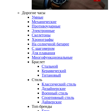
Дорогие часы
Умные
Механические
Противоударные
Электронные
Скелетоны
Хронографы
На солнечной батарее
С шагомером
Для плавания
Многофункциональные
Браслет
Стальной
Керамический
Титановый
Стиль
Классический стиль
Дизайнерские
Военный стиль
Спортивный стиль
Дайверские
Топ-бренды
Epos