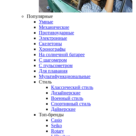
Популярные
Умные
Механические
Противоударные
Электронные
Скелетоны
Хронографы
На солнечной батарее
С шагомером
С пульсометром
Для плавания
Мультифункциональные
Стиль
Классический стиль
Дизайнерские
Военный стиль
Спортивный стиль
Дайверские
Топ-бренды
Casio
Seiko
Rotary