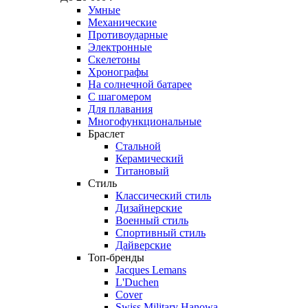
Умные
Механические
Противоударные
Электронные
Скелетоны
Хронографы
На солнечной батарее
С шагомером
Для плавания
Многофункциональные
Браслет
Стальной
Керамический
Титановый
Стиль
Классический стиль
Дизайнерские
Военный стиль
Спортивный стиль
Дайверские
Топ-бренды
Jacques Lemans
L'Duchen
Cover
Swiss Military Hanowa