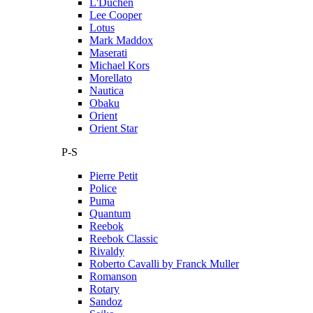
L'Duchen
Lee Cooper
Lotus
Mark Maddox
Maserati
Michael Kors
Morellato
Nautica
Obaku
Orient
Orient Star
P-S
Pierre Petit
Police
Puma
Quantum
Reebok
Reebok Classic
Rivaldy
Roberto Cavalli by Franck Muller
Romanson
Rotary
Sandoz