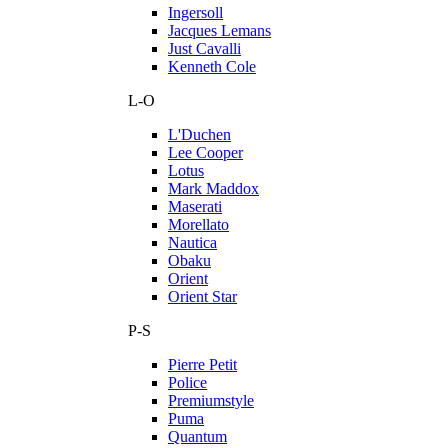
Ingersoll
Jacques Lemans
Just Cavalli
Kenneth Cole
L-O
L'Duchen
Lee Cooper
Lotus
Mark Maddox
Maserati
Morellato
Nautica
Obaku
Orient
Orient Star
P-S
Pierre Petit
Police
Premiumstyle
Puma
Quantum