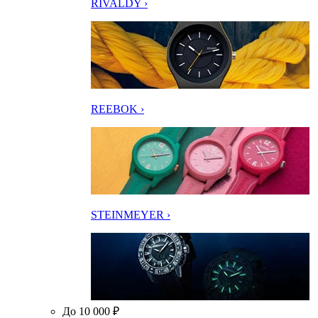
RIVALDY ›
REEBOK ›
STEINMEYER ›
До 10 000 ₽