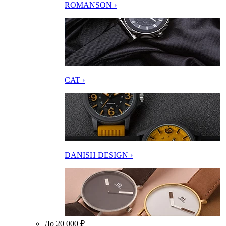
ROMANSON ›
CAT ›
DANISH DESIGN ›
До 20 000 ₽