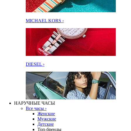
MICHAEL KORS ›
DIESEL ›
НАРУЧНЫЕ ЧАСЫ
Все часы ›
Женские
Мужские
Детские
Топ-бренды