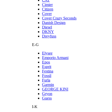
CAT
Cimier
Citizen
Cover
Cover Crazy Seconds
Danish Design
Diesel
DKNY
Dreyfuss
E-G
Elysee
Emporio Armani
Epos
Esprit
Festina
Fossil
Furla
Garmin
GEORGE KINI
Gryon
Guess
I-K