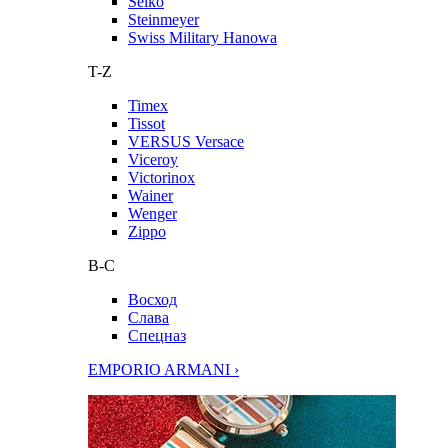
Seiko
Steinmeyer
Swiss Military Hanowa
T-Z
Timex
Tissot
VERSUS Versace
Viceroy
Victorinox
Wainer
Wenger
Zippo
В-С
Восход
Слава
Спецназ
EMPORIO ARMANI ›