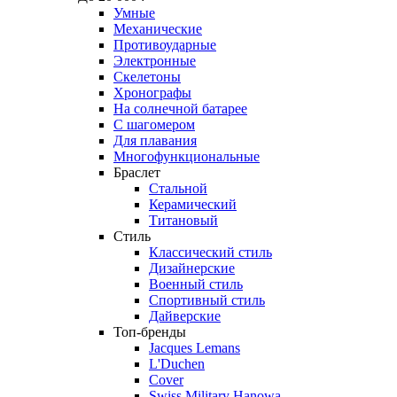
Умные
Механические
Противоударные
Электронные
Скелетоны
Хронографы
На солнечной батарее
С шагомером
Для плавания
Многофункциональные
Браслет
Стальной
Керамический
Титановый
Стиль
Классический стиль
Дизайнерские
Военный стиль
Спортивный стиль
Дайверские
Топ-бренды
Jacques Lemans
L'Duchen
Cover
Swiss Military Hanowa