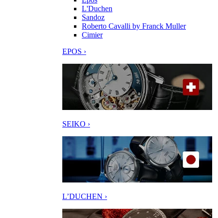
L'Duchen
Sandoz
Roberto Cavalli by Franck Muller
Cimier
EPOS ›
SEIKO ›
L’DUCHEN ›