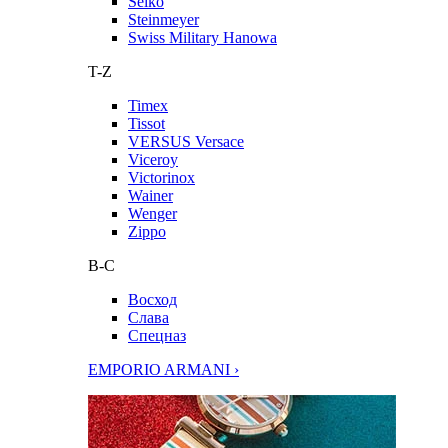
Seiko
Steinmeyer
Swiss Military Hanowa
T-Z
Timex
Tissot
VERSUS Versace
Viceroy
Victorinox
Wainer
Wenger
Zippo
В-С
Восход
Слава
Спецназ
EMPORIO ARMANI ›