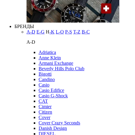
БРЕНДЫ
A-D
E-G
H
-K
L-O
P-S
T-Z
В-С
A-D
Adriatica
Anne Klein
Armani Exchange
Beverly Hills Polo Club
Bigotti
Candino
Casio
Casio Edifice
Casio G-Shock
CAT
Cimier
Citizen
Cover
Cover Crazy Seconds
Danish Design
DIESEL