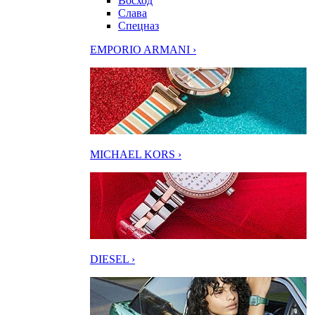
Восход
Слава
Спецназ
EMPORIO ARMANI ›
MICHAEL KORS ›
DIESEL ›