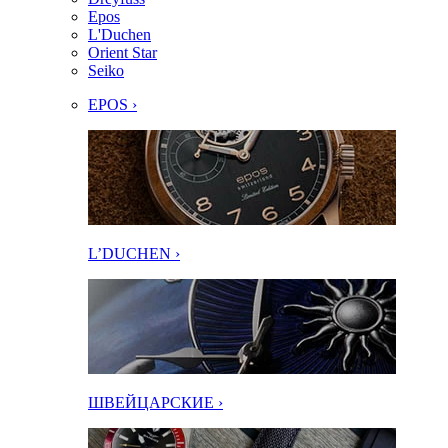
Epos
L'Duchen
Orient Star
Seiko
EPOS ›
L’DUCHEN ›
ШВЕЙЦАРСКИЕ ›