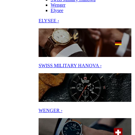
Wenger
Elysee
ELYSEE ›
SWISS MILITARY HANOVA ›
WENGER ›