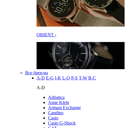
ORIENT ›
Все бренды
A-D
E-G
I-K
L-O
P-S
T-W
В-С
A-D
Adriatica
Anne Klein
Armani Exchange
Candino
Casio
Casio G-Shock