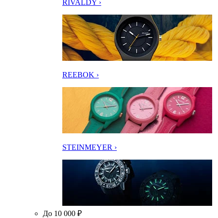
RIVALDY ›
REEBOK ›
STEINMEYER ›
До 10 000 ₽