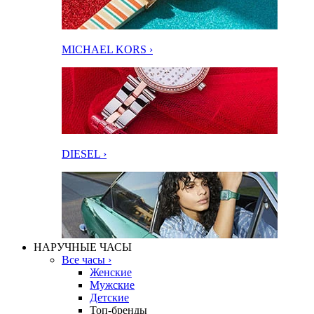
MICHAEL KORS ›
DIESEL ›
НАРУЧНЫЕ ЧАСЫ
Все часы ›
Женские
Мужские
Детские
Топ-бренды