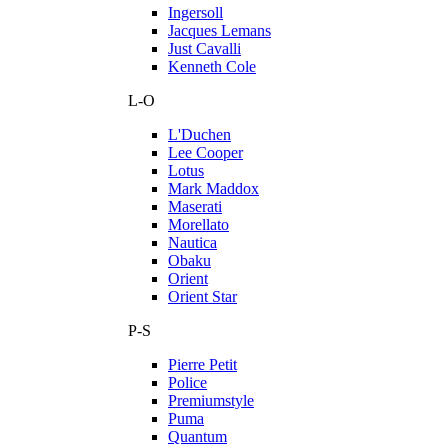
Ingersoll
Jacques Lemans
Just Cavalli
Kenneth Cole
L-O
L'Duchen
Lee Cooper
Lotus
Mark Maddox
Maserati
Morellato
Nautica
Obaku
Orient
Orient Star
P-S
Pierre Petit
Police
Premiumstyle
Puma
Quantum