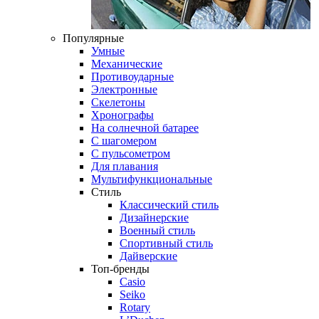
Популярные
Умные
Механические
Противоударные
Электронные
Скелетоны
Хронографы
На солнечной батарее
С шагомером
С пульсометром
Для плавания
Мультифункциональные
Стиль
Классический стиль
Дизайнерские
Военный стиль
Спортивный стиль
Дайверские
Топ-бренды
Casio
Seiko
Rotary