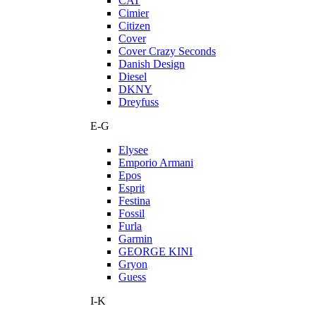
CAT
Cimier
Citizen
Cover
Cover Crazy Seconds
Danish Design
Diesel
DKNY
Dreyfuss
E-G
Elysee
Emporio Armani
Epos
Esprit
Festina
Fossil
Furla
Garmin
GEORGE KINI
Gryon
Guess
I-K