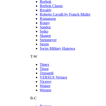
Reebok
Reebok Classic
Rivaldy
Roberto Cavalli by Franck Muller
Romanson
Rotary
Sandoz
Seiko
Skagen
Steinmeyer
Storm
Swiss Military Hanowa
T-W
Timex
Tissot
Trussardi
VERSUS Versace
Viceroy
Wainer
Wenger
В-С