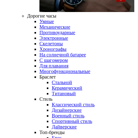
Дорогие часы
Умные
Механические
Противоударные
Электронные
Скелетоны
Хронографы
На солнечной батарее
С шагомером
Для плавания
Многофункциональные
Браслет
Стальной
Керамический
Титановый
Стиль
Классический стиль
Дизайнерские
Военный стиль
Спортивный стиль
Дайверские
Топ-бренды
Epos