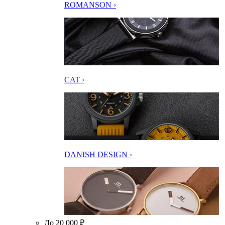
ROMANSON ›
CAT ›
DANISH DESIGN ›
До 20 000 ₽