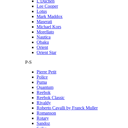
L'Duchen
Lee Cooper
Lotus
Mark Maddox
Maserati
Michael Kors
Morellato
Nautica
Obaku
Orient
Orient Star
P-S
Pierre Petit
Police
Puma
Quantum
Reebok
Reebok Classic
Rivaldy
Roberto Cavalli by Franck Muller
Romanson
Rotary
Sandoz