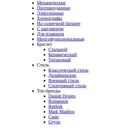
Механические
Противоударные
Электронные
Хронографы
На солнечной батарее
С шагомером
Для плавания
Многофункциональные
Браслет
Стальной
Керамический
Титановый
Стиль
Классический стиль
Дизайнерские
Военный стиль
Спортивный стиль
Топ-бренды
Danish Design
Romanson
Reebok
Mark Maddox
Casio
Gryon