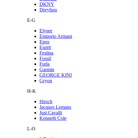
DKNY
Dreyfuss
E-G
Elysee
Emporio Armani
Epos
Esprit
Festina
Fossil
Furla
Garmin
GEORGE KINI
Gryon
H-K
Hirsch
Jacques Lemans
Just Cavalli
Kenneth Cole
L-O