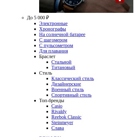
До 5 000 ₽
Электронные
Хронографы
На солнечной батарее
С шагомером
С пульсометром
Для плавания
Браслет
Стальной
Титановый
Стиль
Классический стиль
Дизайнерские
Военный стиль
Спортивный стиль
Топ-бренды
Casio
Rivaldy
Reebok Classic
Steinmeyer
Слава