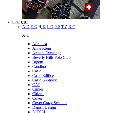
БРЕНДЫ
A-D
E-G
H
-K
L-O
P-S
T-Z
В-С
A-D
Adriatica
Anne Klein
Armani Exchange
Beverly Hills Polo Club
Bigotti
Candino
Casio
Casio Edifice
Casio G-Shock
CAT
Cimier
Citizen
Cover
Cover Crazy Seconds
Danish Design
DIESEL