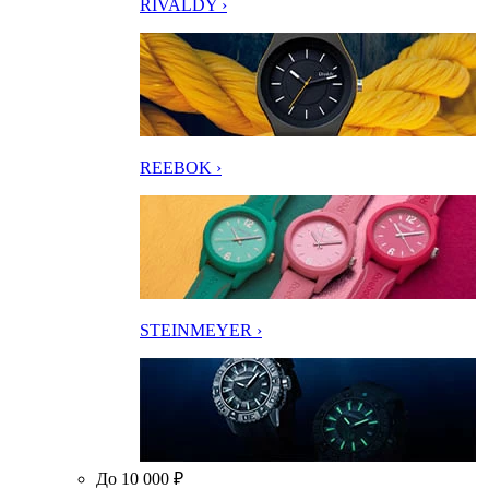
RIVALDY ›
REEBOK ›
STEINMEYER ›
До 10 000 ₽