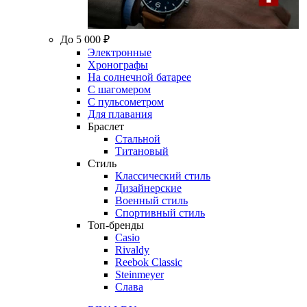
До 5 000 ₽
Электронные
Хронографы
На солнечной батарее
С шагомером
С пульсометром
Для плавания
Браслет
Стальной
Титановый
Стиль
Классический стиль
Дизайнерские
Военный стиль
Спортивный стиль
Топ-бренды
Casio
Rivaldy
Reebok Classic
Steinmeyer
Слава