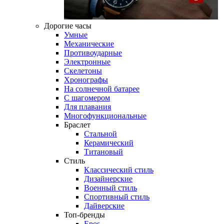
Дорогие часы
Умные
Механические
Противоударные
Электронные
Скелетоны
Хронографы
На солнечной батарее
С шагомером
Для плавания
Многофункциональные
Браслет
Стальной
Керамический
Титановый
Стиль
Классический стиль
Дизайнерские
Военный стиль
Спортивный стиль
Дайверские
Топ-бренды
Epos