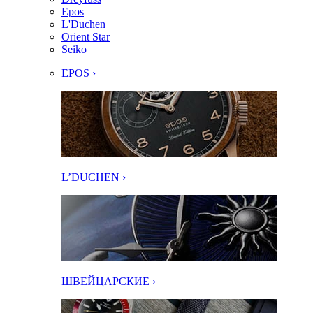
Epos
L'Duchen
Orient Star
Seiko
EPOS ›
L’DUCHEN ›
ШВЕЙЦАРСКИЕ ›