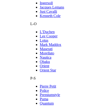
Ingersoll
Jacques Lemans
Just Cavalli
Kenneth Cole
L-O
L'Duchen
Lee Cooper
Lotus
Mark Maddox
Maserati
Morellato
Nautica
Obaku
Orient
Orient Star
P-S
Pierre Petit
Police
Premiumstyle
Puma
Quantum