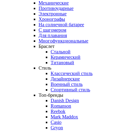
Механические
Противоударные
Электронные
Хронографы
На солнечной батарее
С шагомером
Для плавания
Многофункциональные
Браслет
Стальной
Керамический
Титановый
Стиль
Классический стиль
Дизайнерские
Военный стиль
Спортивный стиль
Топ-бренды
Danish Design
Romanson
Reebok
Mark Maddox
Casio
Gryon