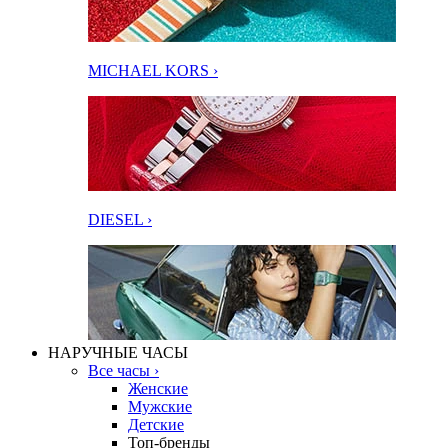
MICHAEL KORS ›
DIESEL ›
НАРУЧНЫЕ ЧАСЫ
Все часы ›
Женские
Мужские
Детские
Топ-бренды