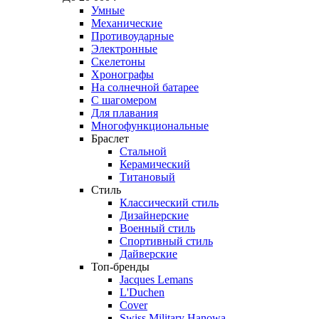
Умные
Механические
Противоударные
Электронные
Скелетоны
Хронографы
На солнечной батарее
С шагомером
Для плавания
Многофункциональные
Браслет
Стальной
Керамический
Титановый
Стиль
Классический стиль
Дизайнерские
Военный стиль
Спортивный стиль
Дайверские
Топ-бренды
Jacques Lemans
L'Duchen
Cover
Swiss Military Hanowa