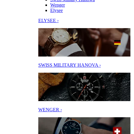
Wenger
Elysee
ELYSEE ›
SWISS MILITARY HANOVA ›
WENGER ›