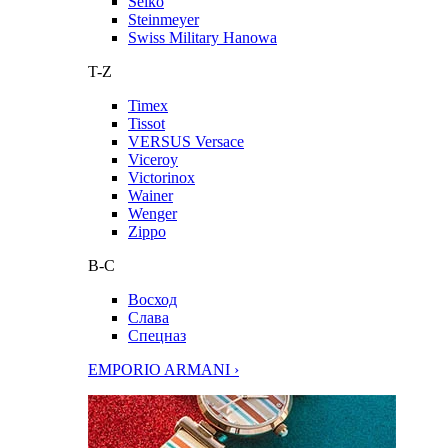
Seiko
Steinmeyer
Swiss Military Hanowa
T-Z
Timex
Tissot
VERSUS Versace
Viceroy
Victorinox
Wainer
Wenger
Zippo
В-С
Восход
Слава
Спецназ
EMPORIO ARMANI ›