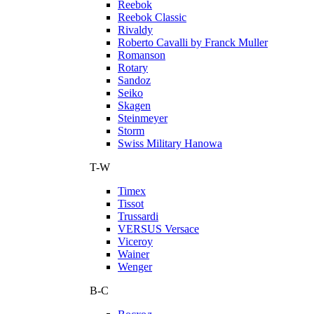
Reebok
Reebok Classic
Rivaldy
Roberto Cavalli by Franck Muller
Romanson
Rotary
Sandoz
Seiko
Skagen
Steinmeyer
Storm
Swiss Military Hanowa
T-W
Timex
Tissot
Trussardi
VERSUS Versace
Viceroy
Wainer
Wenger
В-С