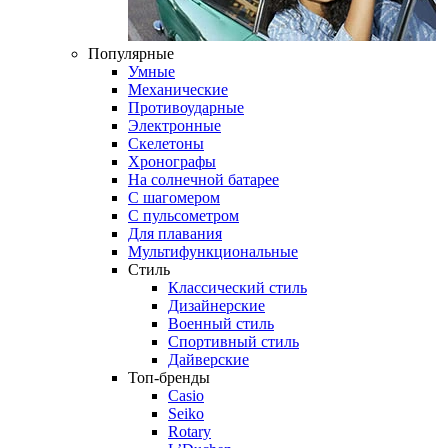
Популярные
Умные
Механические
Противоударные
Электронные
Скелетоны
Хронографы
На солнечной батарее
С шагомером
С пульсометром
Для плавания
Мультифункциональные
Стиль
Классический стиль
Дизайнерские
Военный стиль
Спортивный стиль
Дайверские
Топ-бренды
Casio
Seiko
Rotary