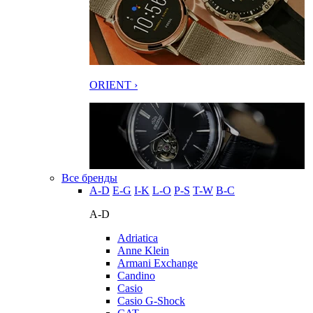
ORIENT ›
Все бренды
A-D
E-G
I-K
L-O
P-S
T-W
В-С
A-D
Adriatica
Anne Klein
Armani Exchange
Candino
Casio
Casio G-Shock