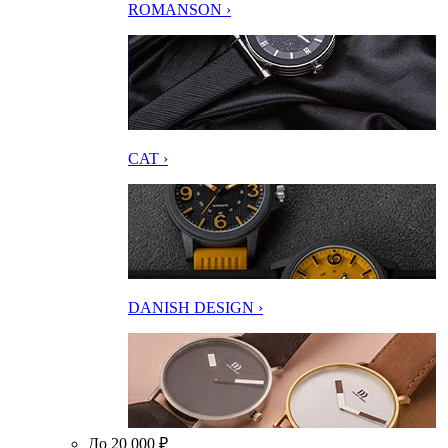
ROMANSON ›
CAT ›
DANISH DESIGN ›
До 20 000 ₽