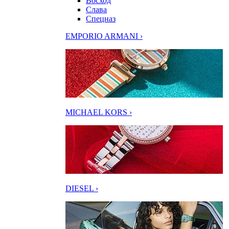
Восход
Слава
Спецназ
EMPORIO ARMANI ›
MICHAEL KORS ›
DIESEL ›