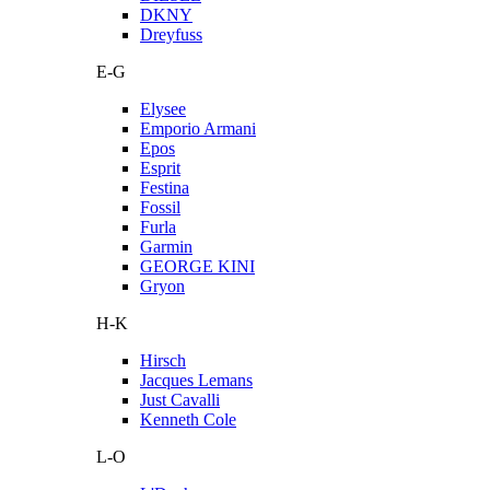
DKNY
Dreyfuss
E-G
Elysee
Emporio Armani
Epos
Esprit
Festina
Fossil
Furla
Garmin
GEORGE KINI
Gryon
H-K
Hirsch
Jacques Lemans
Just Cavalli
Kenneth Cole
L-O