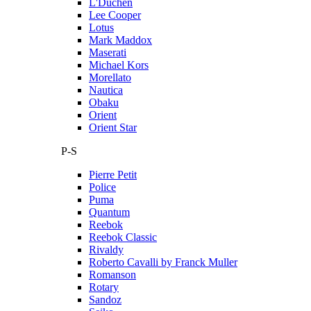
L'Duchen
Lee Cooper
Lotus
Mark Maddox
Maserati
Michael Kors
Morellato
Nautica
Obaku
Orient
Orient Star
P-S
Pierre Petit
Police
Puma
Quantum
Reebok
Reebok Classic
Rivaldy
Roberto Cavalli by Franck Muller
Romanson
Rotary
Sandoz