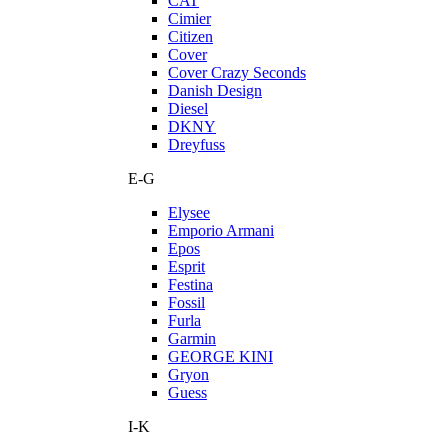
CAT
Cimier
Citizen
Cover
Cover Crazy Seconds
Danish Design
Diesel
DKNY
Dreyfuss
E-G
Elysee
Emporio Armani
Epos
Esprit
Festina
Fossil
Furla
Garmin
GEORGE KINI
Gryon
Guess
I-K