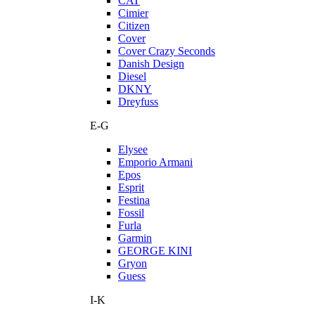
CAT
Cimier
Citizen
Cover
Cover Crazy Seconds
Danish Design
Diesel
DKNY
Dreyfuss
E-G
Elysee
Emporio Armani
Epos
Esprit
Festina
Fossil
Furla
Garmin
GEORGE KINI
Gryon
Guess
I-K