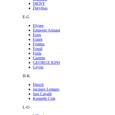
DKNY
Dreyfuss
E-G
Elysee
Emporio Armani
Epos
Esprit
Festina
Fossil
Furla
Garmin
GEORGE KINI
Gryon
H-K
Hirsch
Jacques Lemans
Just Cavalli
Kenneth Cole
L-O