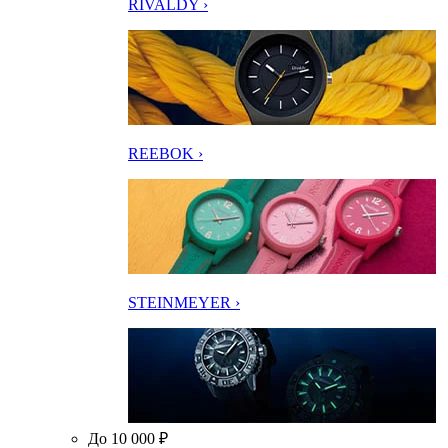
RIVALDY ›
REEBOK ›
STEINMEYER ›
До 10 000 ₽