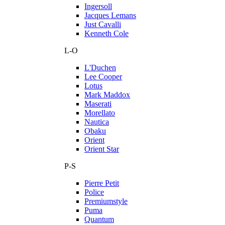
Ingersoll
Jacques Lemans
Just Cavalli
Kenneth Cole
L-O
L'Duchen
Lee Cooper
Lotus
Mark Maddox
Maserati
Morellato
Nautica
Obaku
Orient
Orient Star
P-S
Pierre Petit
Police
Premiumstyle
Puma
Quantum