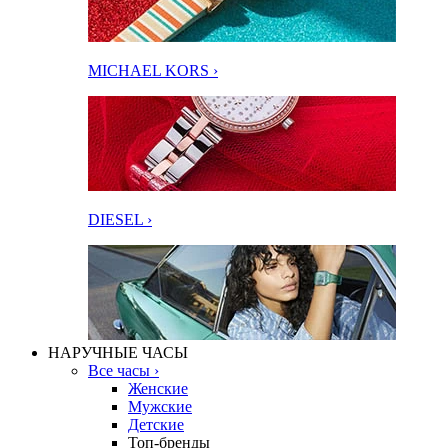
MICHAEL KORS ›
DIESEL ›
НАРУЧНЫЕ ЧАСЫ
Все часы ›
Женские
Мужские
Детские
Топ-бренды