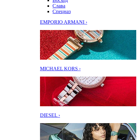
Восход
Слава
Спецназ
EMPORIO ARMANI ›
MICHAEL KORS ›
DIESEL ›