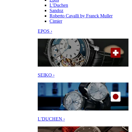
L'Duchen
Sandoz
Roberto Cavalli by Franck Muller
Cimier
EPOS ›
SEIKO ›
L’DUCHEN ›