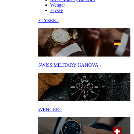
Wenger
Elysee
ELYSEE ›
SWISS MILITARY HANOVA ›
WENGER ›