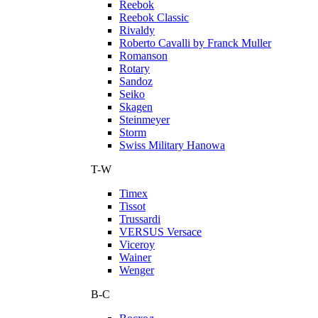
Reebok
Reebok Classic
Rivaldy
Roberto Cavalli by Franck Muller
Romanson
Rotary
Sandoz
Seiko
Skagen
Steinmeyer
Storm
Swiss Military Hanowa
T-W
Timex
Tissot
Trussardi
VERSUS Versace
Viceroy
Wainer
Wenger
В-С