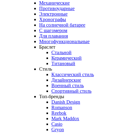
Механические
Противоударные
Электронные
Хронографы
На солнечной батарее
С шагомером
Для плавания
Многофункциональные
Браслет
Стальной
Керамический
Титановый
Стиль
Классический стиль
Дизайнерские
Военный стиль
Спортивный стиль
Топ-бренды
Danish Design
Romanson
Reebok
Mark Maddox
Casio
Gryon