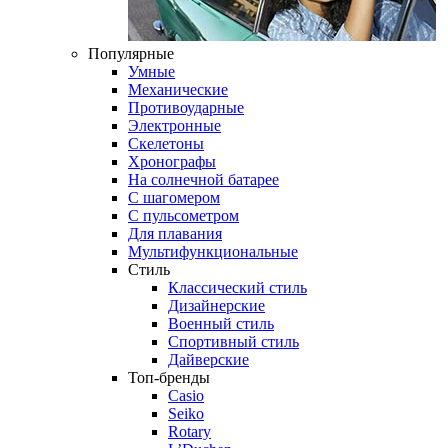
Популярные
Умные
Механические
Противоударные
Электронные
Скелетоны
Хронографы
На солнечной батарее
С шагомером
С пульсометром
Для плавания
Мультифункциональные
Стиль
Классический стиль
Дизайнерские
Военный стиль
Спортивный стиль
Дайверские
Топ-бренды
Casio
Seiko
Rotary