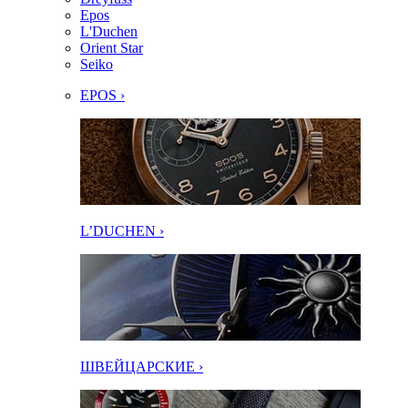
Epos
L'Duchen
Orient Star
Seiko
EPOS ›
L’DUCHEN ›
ШВЕЙЦАРСКИЕ ›