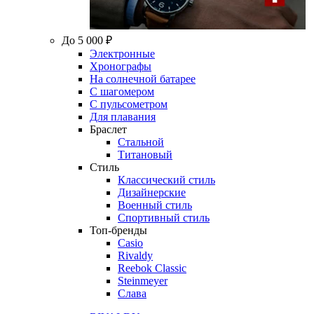
До 5 000 ₽
Электронные
Хронографы
На солнечной батарее
С шагомером
С пульсометром
Для плавания
Браслет
Стальной
Титановый
Стиль
Классический стиль
Дизайнерские
Военный стиль
Спортивный стиль
Топ-бренды
Casio
Rivaldy
Reebok Classic
Steinmeyer
Слава