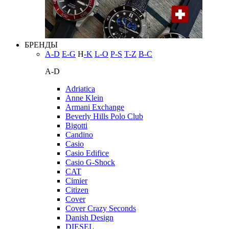
БРЕНДЫ
A-D
E-G
H
-K
L-O
P-S
T-Z
В-С
A-D
Adriatica
Anne Klein
Armani Exchange
Beverly Hills Polo Club
Bigotti
Candino
Casio
Casio Edifice
Casio G-Shock
CAT
Cimier
Citizen
Cover
Cover Crazy Seconds
Danish Design
DIESEL