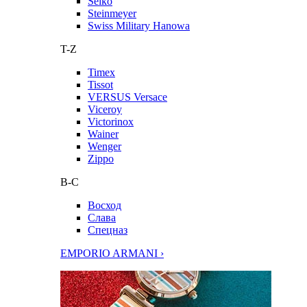
Seiko
Steinmeyer
Swiss Military Hanowa
T-Z
Timex
Tissot
VERSUS Versace
Viceroy
Victorinox
Wainer
Wenger
Zippo
В-С
Восход
Слава
Спецназ
EMPORIO ARMANI ›