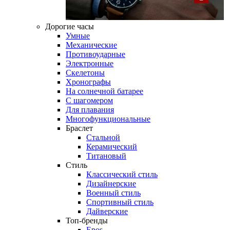
Дорогие часы
Умные
Механические
Противоударные
Электронные
Скелетоны
Хронографы
На солнечной батарее
С шагомером
Для плавания
Многофункциональные
Браслет
Стальной
Керамический
Титановый
Стиль
Классический стиль
Дизайнерские
Военный стиль
Спортивный стиль
Дайверские
Топ-бренды
Epos