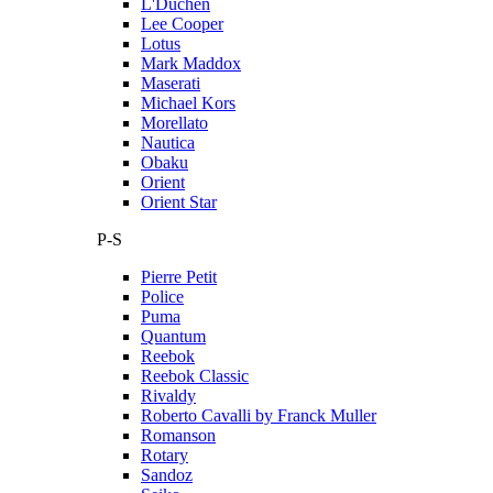
L'Duchen
Lee Cooper
Lotus
Mark Maddox
Maserati
Michael Kors
Morellato
Nautica
Obaku
Orient
Orient Star
P-S
Pierre Petit
Police
Puma
Quantum
Reebok
Reebok Classic
Rivaldy
Roberto Cavalli by Franck Muller
Romanson
Rotary
Sandoz