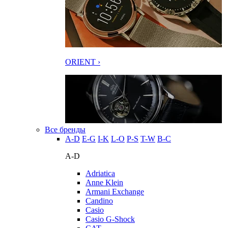
ORIENT ›
Все бренды
A-D
E-G
I-K
L-O
P-S
T-W
В-С
A-D
Adriatica
Anne Klein
Armani Exchange
Candino
Casio
Casio G-Shock