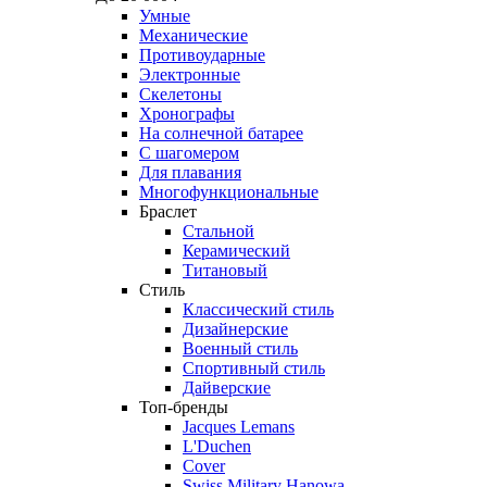
Умные
Механические
Противоударные
Электронные
Скелетоны
Хронографы
На солнечной батарее
С шагомером
Для плавания
Многофункциональные
Браслет
Стальной
Керамический
Титановый
Стиль
Классический стиль
Дизайнерские
Военный стиль
Спортивный стиль
Дайверские
Топ-бренды
Jacques Lemans
L'Duchen
Cover
Swiss Military Hanowa