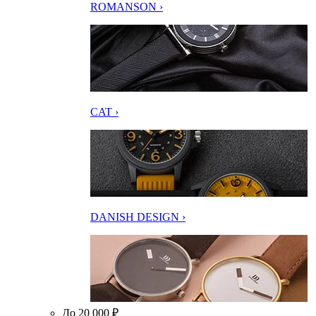
ROMANSON ›
CAT ›
DANISH DESIGN ›
До 20 000 ₽