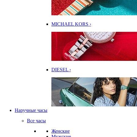
MICHAEL KORS ›
DIESEL ›
Наручные часы
Все часы
Женские
Мужские