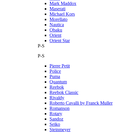
Mark Maddox
Maserati
Michael Kors
Morellato
Nautica
Obaku
Orient
Orient Star
P-S
P-S
Pierre Petit
Police
Puma
Quantum
Reebok
Reebok Classic
Rivaldy
Roberto Cavalli by Franck Muller
Romanson
Rotary
Sandoz
Seiko
Steinmeyer