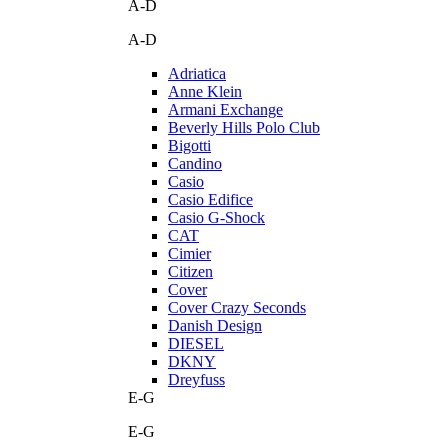
A-D
A-D
Adriatica
Anne Klein
Armani Exchange
Beverly Hills Polo Club
Bigotti
Candino
Casio
Casio Edifice
Casio G-Shock
CAT
Cimier
Citizen
Cover
Cover Crazy Seconds
Danish Design
DIESEL
DKNY
Dreyfuss
E-G
E-G