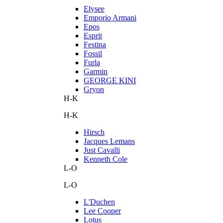
Elysee
Emporio Armani
Epos
Esprit
Festina
Fossil
Furla
Garmin
GEORGE KINI
Gryon
H-K
H-K
Hirsch
Jacques Lemans
Just Cavalli
Kenneth Cole
L-O
L-O
L'Duchen
Lee Cooper
Lotus