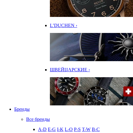
L’DUCHEN ›
ШВЕЙЦАРСКИЕ ›
Бренды
Все бренды
A-D
E-G
I-K
L-O
P-S
T-W
В-С