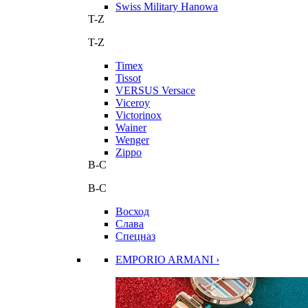
Swiss Military Hanowa
T-Z
T-Z
Timex
Tissot
VERSUS Versace
Viceroy
Victorinox
Wainer
Wenger
Zippo
В-С
В-С
Восход
Слава
Спецназ
EMPORIO ARMANI ›