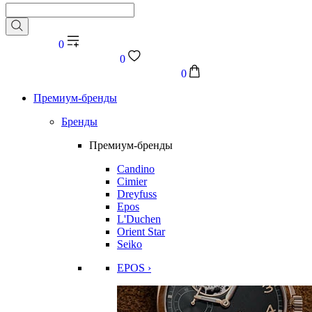
0
0
0
Премиум-бренды
Бренды
Премиум-бренды
Candino
Cimier
Dreyfuss
Epos
L'Duchen
Orient Star
Seiko
EPOS ›